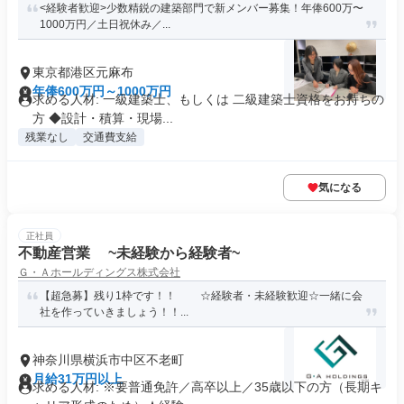
<経験者歓迎>少数精鋭の建築部門で新メンバー募集！年俸600万〜
1000万円／土日祝休み／...
東京都港区元麻布
年俸600万円～1000万円
求める人材: 一級建築士、もしくは 二級建築士資格をお持ちの
方 ◆設計・積算・現場...
残業なし
交通費支給
気になる
正社員
不動産営業 ~未経験から経験者~
Ｇ・Ａホールディングス株式会社
【超急募】残り1枠です！！ ☆経験者・未経験歓迎☆一緒に会
社を作っていきましょう！！...
神奈川県横浜市中区不老町
月給31万円以上
求める人材: ※要普通免許／高卒以上／35歳以下の方（長期キ