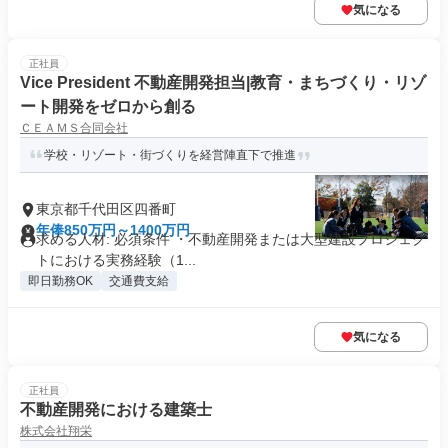
気になる
正社員
Vice President 不動産開発担当|教育・まちづくり・リゾ
ート開発をゼロから創る
ＣＥＡＭＳ合同会社
学校・リゾート・街づくりを経営陣直下で推進
東京都千代田区四番町
年俸850万円～1400万円
求める人材: 必須条件 ・不動産開発または大型建設プロジェク
トにおける実務経験（1...
即日勤務OK
交通費支給
気になる
正社員
不動産開発における建築士
株式会社翔栄