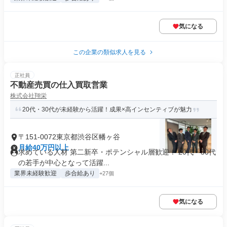
気になる
この企業の類似求人を見る
正社員
不動産売買の仕入買取営業
株式会社翔栄
20代・30代が未経験から活躍！成果×高インセンティブが魅力
〒151-0072東京都渋谷区幡ヶ谷
月給40万円以上
求めている人材 第二新卒・ポテンシャル層歓迎！ 20代・30代
の若手が中心となって活躍...
業界未経験歓迎
歩合給あり
+27個
気になる