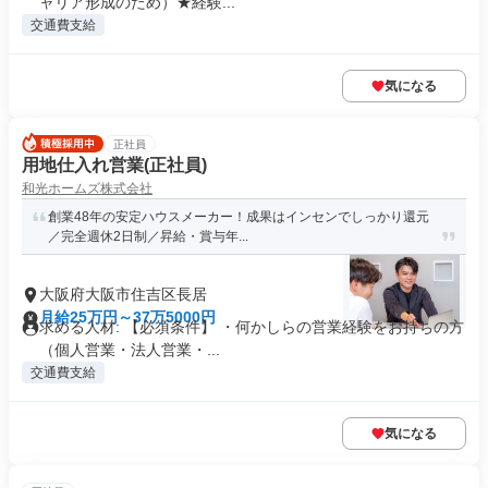
ャリア形成のため）★経験...
交通費支給
気になる
正社員
用地仕入れ営業(正社員)
和光ホームズ株式会社
創業48年の安定ハウスメーカー！成果はインセンでしっかり還元
／完全週休2日制／昇給・賞与年...
大阪府大阪市住吉区長居
月給25万円～37万5000円
求める人材: 【必須条件】 ・何かしらの営業経験をお持ちの方
（個人営業・法人営業・...
交通費支給
気になる