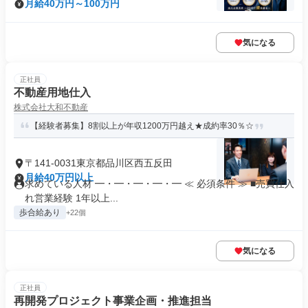
月給40万円～100万円
気になる
正社員
不動産用地仕入
株式会社大和不動産
【経験者募集】8割以上が年収1200万円越え★成約率30％☆
〒141-0031東京都品川区西五反田
月給40万円以上
求めている人材 ━・━・━・━・━ ≪ 必須条件 ≫ ■売買仕入
れ営業経験 1年以上...
歩合給あり
+22個
気になる
正社員
再開発プロジェクト事業企画・推進担当