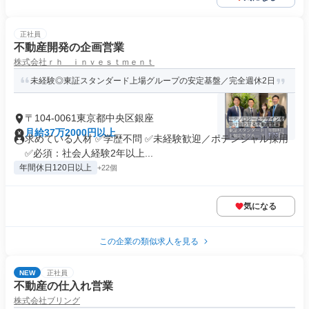
正社員
不動産開発の企画営業
株式会社ｒｈ ｉｎｖｅｓｔｍｅｎｔ
未経験◎東証スタンダード上場グループの安定基盤／完全週休2日
〒104-0061東京都中央区銀座
月給37万2000円以上
求めている人材 ✅学歴不問 ✅未経験歓迎／ポテンシャル採用
✅必須：社会人経験2年以上...
年間休日120日以上
+22個
気になる
この企業の類似求人を見る
NEW
正社員
不動産の仕入れ営業
株式会社ブリング