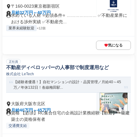
〒160-0023東京都新宿区
月給32万円～40万円
求めている人材 ⭐必須条件⭐ ………………… ✅不動産業界に
おける渉外実績 ✅不動産売...
業界未経験歓迎
+12個
気になる
正社員
不動産ディベロッパーの人事部で制度運用など
株式会社 LeTech
【経験者優遇！】自社マンションの設計・品質管理／月給40～45
万／年休132日！各線梅田駅...
大阪府大阪市北区
月給40万円～45万円
資格 【必須】RC集合住宅の企画設計業務経験【歓迎】一級建
築士の資格保有者
交通費支給