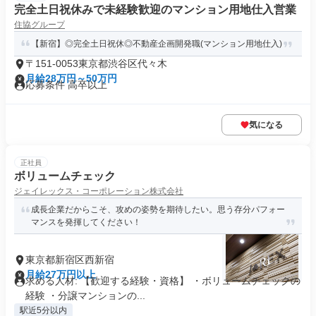
完全土日祝休みで未経験歓迎のマンション用地仕入営業
住協グループ
【新宿】◎完全土日祝休◎不動産企画開発職(マンション用地仕入)
〒151-0053東京都渋谷区代々木
月給28万円～50万円
応募条件 高卒以上
気になる
正社員
ボリュームチェック
ジェイレックス・コーポレーション株式会社
成長企業だからこそ、攻めの姿勢を期待したい。思う存分パフォー
マンスを発揮してください！
東京都新宿区西新宿
月給27万円以上
求める人材: 【歓迎する経験・資格】 ・ボリュームチェックの
経験 ・分譲マンションの...
駅近5分以内