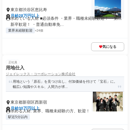
東京都渋谷区恵比寿
月給28万円以上
求めている人材 ■必須条件 ・業界・職種未経験歓迎！ ・第二
新卒歓迎！ ・普通自動車免...
業界未経験歓迎
+24個
気になる
正社員
用地仕入
ジェイレックス・コーポレーション株式会社
用地という「原石」を見つけ出し、付加価値を付けて「宝石」に。
幅広い知識やスキル、人間力が求...
東京都新宿区西新宿
月給30万円以上
求める人材: 業界、職種未経験の方、歓迎！
駅近5分以内