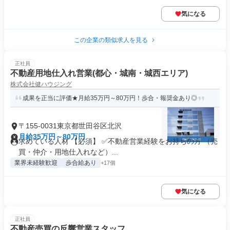
気になる
この企業の類似求人を見る
正社員
不動産用地仕入れ営業(都心・城南・城西エリア)
株式会社健ハウジング
成果を正当に評価★月給35万円～80万円！歩合・報奨金あり◎
〒155-0031東京都世田谷区北沢
月給35万円～80万円
求めている人材 【必須】 ✅不動産営業経験をお持ちの方 （売
買・仲介・用地仕入れなど）...
業界未経験歓迎
歩合給あり
+17個
気になる
正社員
不動産売買の反響営業スタッフ