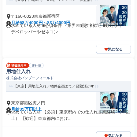
〒160-0023東京都新宿区
月給58万4000円～83万4000円
求めている人材 ■必須条件 ・業界未経験者歓迎 ■歓迎条件 ・
デベロッパーやゼネコン...
気になる
正社員
用地仕入れ
株式会社バンブーフィールド
【東京】用地仕入れ／物件企画まで／経験活かす
東京都港区虎ノ門
月給35万円以上
求めている人材 【必須】東京都内での仕入れ営業経験（3年以
上） 【歓迎】東京都内におけ...
気になる