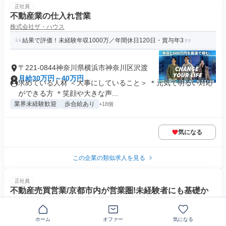
正社員
不動産業の仕入れ営業
株式会社ザ・ハウス
結果で評価！未経験年収1000万／年間休日120日・賞与年3
〒221-0844神奈川県横浜市神奈川区沢渡
月給30万円～40万円
求めている人材 ＜大事にしていること＞ ＊元気で明るい対応
ができる方 ＊笑顔や大きな声...
業界未経験歓迎
歩合給あり
+18個
気になる
この企業の類似求人を見る
正社員
不動産売買営業/京都市内が営業圏!未経験者にも基礎か
らしっかり指導します
株式会社ライフ住宅販売
ホーム
オファー
気になる