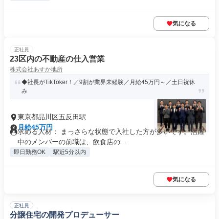
気になる
正社員
23区内の不動産の仕入営業
株式会社あすか地所
◆社長がTikToker！／9割が業界未経験／月給45万円～／土日祝休
み
東京都品川区五反田駅
月給45万円
求める人材： まっさらな状態で入社した方が多いです。活躍
中のメンバーの前職は、飲食店の...
即日勤務OK
駅近5分以内
気になる
正社員
分譲住宅の開発プロデューサー