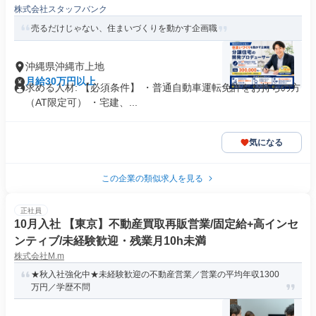
株式会社スタッフバンク
売るだけじゃない、住まいづくりを動かす企画職
沖縄県沖縄市上地
月給30万円以上
求める人材: 【必須条件】 ・普通自動車運転免許をお持ちの方
（AT限定可） ・宅建、...
気になる
この企業の類似求人を見る
正社員
10月入社 【東京】不動産買取再販営業/固定給+高インセ
ンティブ/未経験歓迎・残業月10h未満
株式会社M.m
★秋入社強化中★未経験歓迎の不動産営業／営業の平均年収1300
万円／学歴不問