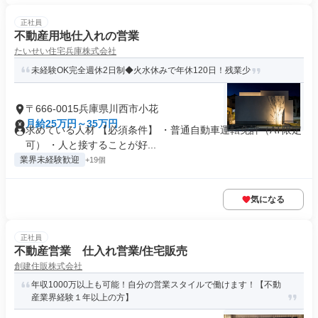
正社員
不動産用地仕入れの営業
たいせい住宅兵庫株式会社
未経験OK完全週休2日制◆火水休みで年休120日！残業少
〒666-0015兵庫県川西市小花
月給25万円～35万円
求めている人材 【必須条件】 ・普通自動車運転免許（AT限定
可） ・人と接することが好...
業界未経験歓迎
+19個
気になる
正社員
不動産営業 仕入れ営業/住宅販売
創建住販株式会社
年収1000万以上も可能！自分の営業スタイルで働けます！【不動
産業界経験１年以上の方】