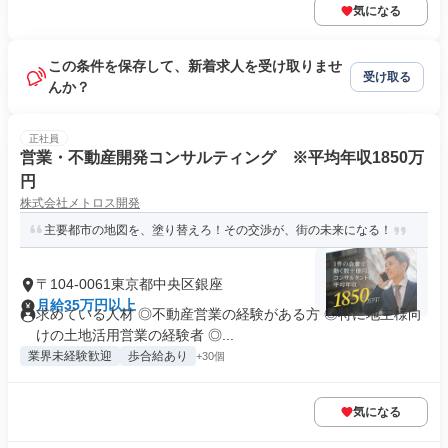
気になる
この条件を保存して、新着求人を受け取りませ
受け取る
んか？
正社員
営業・不動産開発コンサルティング ※平均年収1850万
円
株式会社メトロス開発
主要都市の地図を、塗り替えろ！その交渉が、街の未来になる！
〒104-0061東京都中央区銀座
月給35万円以上
求めている人材 ◎不動産営業の経験がある方 ◎特に地主様向
けの土地活用営業の経験者 ◎...
業界未経験歓迎
歩合給あり
+30個
気になる