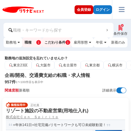
会員登録
ログイン
職種・キーワードから探す
条件保存
勤務地
職種
こだわり条件
雇用形態
年収
新着のみ
1
1
勤務地の追加設定を忘れていませんか？
東京23区
大阪市
名古屋市
東京都
横浜市
企画/開発、交通費支給の転職・求人情報
957
件
1
〜
100
件目を表示中
関連度順
新着順
詳細表示
正社員
リゾート施設の不動産営業(用地仕入れ)
株式会社Ｃｏｎ Ｓｐｉｒｉｔｏ
⭐年休141日⭐社宅完備♪リモートワークも可◎未経験歓迎！