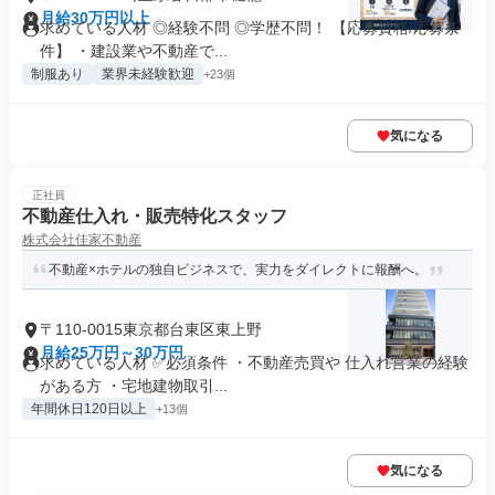
月給30万円以上
求めている人材 ◎経験不問 ◎学歴不問！ 【応募資格/応募条
件】 ・建設業や不動産で...
制服あり
業界未経験歓迎
+23個
気になる
正社員
不動産仕入れ・販売特化スタッフ
株式会社佳家不動産
不動産×ホテルの独自ビジネスで、実力をダイレクトに報酬へ。
〒110-0015東京都台東区東上野
月給25万円～30万円
求めている人材 ✅必須条件 ・不動産売買や 仕入れ営業の経験
がある方 ・宅地建物取引...
年間休日120日以上
+13個
気になる