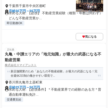
千葉県千葉市中央区都町
月給30万円～50万円
求める人材: 【必須】 不動産営業経験（種類・年数は問わず）
どんな不動産営業か...
即日勤務OK
気になる
正社員
丸亀・中讃エリアの「地元知識」が最大の武器になる不
動産営業
株式会社スマイアシスト
新店舗開業のため「あなたの不動産経験」が最大の武器になる！完
全週休2日制の働きやすい環境で...
香川県丸亀市土器町東
月給25万円～50万円
求める人材: 【必須条件】 * 不動産業界での経験のある方 * 普
通自動車運転免許...
交通費支給