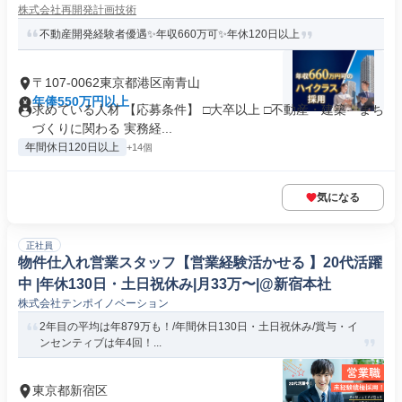
株式会社再開発計画技術
不動産開発経験者優遇✨年収660万可✨年休120日以上
〒107-0062東京都港区南青山
年俸550万円以上
求めている人材 【応募条件】 □大卒以上 □不動産・建築・まち
づくりに関わる 実務経...
年間休日120日以上
+14個
気になる
正社員
物件仕入れ営業スタッフ【営業経験活かせる 】20代活躍
中 |年休130日・土日祝休み|月33万〜|@新宿本社
株式会社テンポイノベーション
2年目の平均は年879万も！/年間休日130日・土日祝休み/賞与・イ
ンセンティブは年4回！...
東京都新宿区