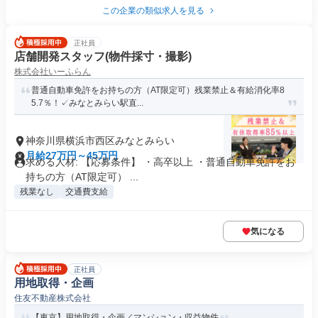
この企業の類似求人を見る
正社員
店舗開発スタッフ(物件採寸・撮影)
株式会社いーふらん
普通自動車免許をお持ちの方（AT限定可）残業禁止＆有給消化率8
5.7％！✓みなとみらい駅直...
神奈川県横浜市西区みなとみらい
月給27万円～45万円
求める人材: 【応募条件】 ・高卒以上 ・普通自動車免許をお
持ちの方（AT限定可） ...
残業なし
交通費支給
気になる
正社員
用地取得・企画
住友不動産株式会社
【東京】用地取得・企画／マンション・収益物件