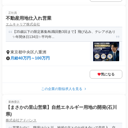
正社員
不動産用地仕入れ営業
エムキャリア株式会社
【35歳以下の限定募集/転職回数3回まで】飛び込み、テレアポあり
✨年間休日134日✨平均年...
東京都中央区八重洲
月給40万円～100万円
気になる
この企業の類似求人を見る
業務委託
【まさかの里山営業】自然エネルギー用地の開発(石川
県)
株式会社アドバンス
営業なのに、職場は山と川。地域の方とのお付き合いで高収入。交