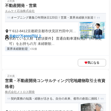
正社員
不動産開発・営業
エムケイ石油株式会社
オープニング募集◎年間休日120日！営業・業界未経験大歓迎！
〒612-8412京都府京都市伏見区竹田中川原
町
月給27万4000円以上
求めている人材 【必須要件】 普通自動車運転免許（AT限定
可）をお持ちの方 未経験歓...
業界未経験歓迎
+31個
気になる
正社員
営業・不動産開発コンサルティング(宅地建物取引士有資
格者)
株式会社メトロス開発
契約業務の知識・経験が活きる。自分の未来、都市の創造に挑戦！