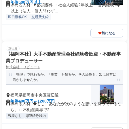
年俸500万円以上
求める人材: ▼必須要件 ・社会人経験2年以上 ・営業経験1年
以上（法人・個人問わず...
即日勤務OK
交通費支給
気になる
正社員
【福岡本社】大手不動産管理会社経験者歓迎・不動産事
業プロデューサー
株式会社トリビュート
「管理」で終わるか、「事業」を創るか。その経験を、次は経営に
活かしませんか。
福岡県福岡市中央区渡辺通
年俸400万円～1200万円
求める人材: ◆もし、あなたが次のような想いを持っているな
ら。 □ 不動産業界で2...
残業なし
駅近5分以内