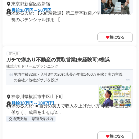
東京都新宿区西新宿
月給30万円～50万円
求める人材: 【未経験歓迎】第二新卒歓迎／学歴不問／人柄重
視のポテンシャル採用 【...
気になる
正社員
ガチで癖あり不動産の買取営業(未経験可)/横浜
株式会社ドリームプランニング
平均年齢32歳・入社3年の20代店長が年収1400万を稼ぐ実力主義
の会社／他社がサジを投げ...
神奈川県横浜市中区山下町
月給30万円～100万円
求める人材: ■ 自分の実力で収入を上げたい方 年齢や社歴に関
係なく、成果を出せば2...
交通費支給
駅近5分以内
気になる