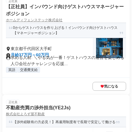
正社員
【正社員】インバウンド向けゲストハウスマネージャー
ポジション
ホームディフェンステック株式会社
0からゲストハウスを作り上げる！インバウンド向けゲストハウス
【マネージャーポジション】
東京都千代田区大手町
月給37万円～60万円
求める人材: ＼やる気が一番！ゲストハウスの運営を楽しめる
人◎会社がチャレンジを応援...
英語
交通費支給
気になる
正社員
不動産売買の渉外担当(YE2Js)
株式会社よろず屋不動産
【渉外経験有の方必見！】再雇用制度有で長期で安定して働ける