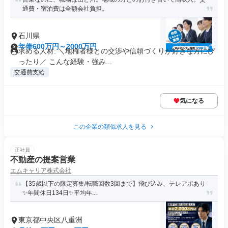
通費・宿泊費は全額会社負担。
石川県
年俸600万円～2000万円
求める人材: ＼地権者様との交渉や信頼づくりが好きな方にぴ
ったり／ こんな経験・強み...
交通費支給
気になる
この企業の類似求人を見る
正社員
不動産の提案営業
エムキャリア株式会社
【35歳以下の限定募集/転職回数3回まで】飛び込み、テレアポあり
✨年間休日134日✨平均年...
東京都中央区八重洲