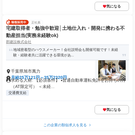
気になる
正社員
宅建取得者・勉強中歓迎│土地仕入れ・開発に携わる不
動産担当(実務未経験ok)
郡建設株式会社
地域密着型のハウスメーカー！会社説明会も開催可能です！未経
験・経験者共に活躍できる環境があ...
千葉県旭市萬力
月給25万121円～35万2320円
求める人材: 【必須条件】 ▪普通自動車運転免許をお持ちの方
（AT限定可） ＜未経...
交通費支給
気になる
この企業の類似求人を見る