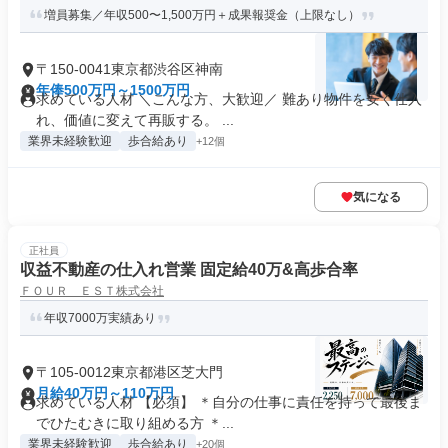
増員募集／年収500〜1,500万円＋成果報奨金（上限なし）
〒150-0041東京都渋谷区神南
年俸500万円～1500万円
求めている人材 ＼こんな方、大歓迎／ 難あり物件を安く仕入
れ、価値に変えて再販する。 ...
業界未経験歓迎
歩合給あり
+12個
気になる
正社員
収益不動産の仕入れ営業 固定給40万&高歩合率
ＦＯＵＲ ＥＳＴ株式会社
年収7000万実績あり
〒105-0012東京都港区芝大門
月給40万円～110万円
求めている人材 【必須】 ＊自分の仕事に責任を持って最後ま
でひたむきに取り組める方 ＊...
業界未経験歓迎
歩合給あり
+20個