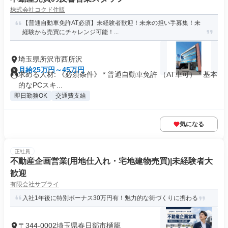
株式会社コクド住販
【普通自動車免許AT必須】未経験者歓迎！未来の担い手募集！未
経験から売買にチャレンジ可能！...
埼玉県所沢市西所沢
月給25万円～45万円
求める人材: 《必須条件》 * 普通自動車免許 （AT車可） * 基本
的なPCスキ...
即日勤務OK
交通費支給
気になる
正社員
不動産企画営業(用地仕入れ・宅地建物売買)|未経験者大
歓迎
有限会社サプライ
入社1年後に特別ボーナス30万円有！魅力的な街づくりに携わる
〒344-0002埼玉県春日部市樋籠