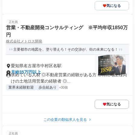
気になる
正社員
営業・不動産開発コンサルティング ※平均年収1850万
円
株式会社メトロス開発
主要都市の地図を、塗り替えろ！その交渉が、街の未来になる！
愛知県名古屋市中村区名駅
月給35万円以上
求めている人材 ◎不動産営業の経験がある方 ◎特に地主様向
けの土地活用営業の経験者 ◎...
業界未経験歓迎
歩合給あり
+30個
気になる
この企業の類似求人を見る
正社員