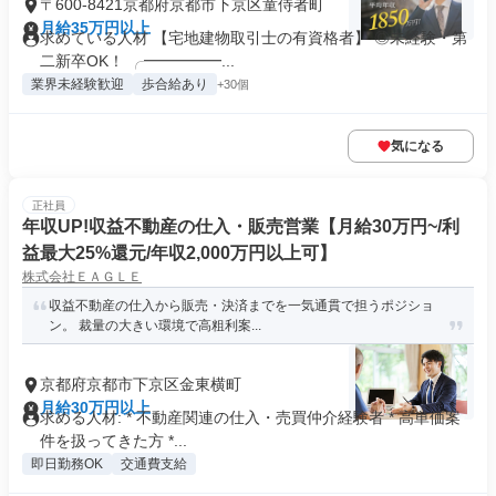
〒600-8421京都府京都市下京区童侍者町
月給35万円以上
求めている人材 【宅地建物取引士の有資格者】 ◎未経験・第
二新卒OK！ ╭━━━━━...
業界未経験歓迎
歩合給あり
+30個
気になる
正社員
年収UP!収益不動産の仕入・販売営業【月給30万円~/利
益最大25%還元/年収2,000万円以上可】
株式会社ＥＡＧＬＥ
収益不動産の仕入から販売・決済までを一気通貫で担うポジショ
ン。 裁量の大きい環境で高粗利案...
京都府京都市下京区金東横町
月給30万円以上
求める人材: * 不動産関連の仕入・売買仲介経験者 * 高単価案
件を扱ってきた方 *...
即日勤務OK
交通費支給