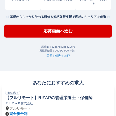
上
基礎からしっかり学べる研修＆資格取得支援で理想のキャリアを創造
応募画面へ進む
原稿ID：
32ca7ce7b5e206f8
掲載開始日：
2026/03/06（金）
問題を報告する
あなたにおすすめの求人
業務委託
【フルリモート】RIZAPの管理栄養士・保健師
ＲＩＺＡＰ株式会社
フルリモート
完全歩合制