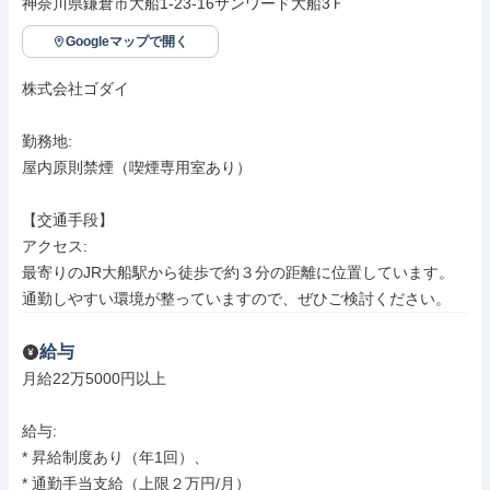
神奈川県鎌倉市大船1-23-16サンワード大船3Ｆ
Googleマップで開く
株式会社ゴダイ

勤務地: 

屋内原則禁煙（喫煙専用室あり）

【交通手段】

アクセス: 

最寄りのJR大船駅から徒歩で約３分の距離に位置しています。
通勤しやすい環境が整っていますので、ぜひご検討ください。
給与
月給22万5000円以上

給与: 

* 昇給制度あり（年1回）、

* 通勤手当支給（上限２万円/月）
