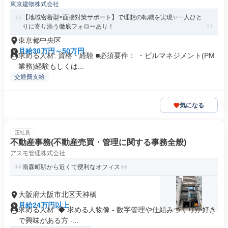
東京建物株式会社
【地域密着型×面接対策サポート】で理想の転職を実現✨一人ひと
りに寄り添う徹底フォローあり！
東京都中央区
月給30万円～50万円
求める人材: 資格・経験 ■必須要件： ・ビルマネジメント(PM
業務)経験もしくは...
交通費支給
気になる
正社員
不動産事務(不動産売買・管理に関する事務全般)
アスモ管理株式会社
南森町駅から近くて便利なオフィス
大阪府大阪市北区天神橋
月給24万円以上
求める人材: ◆ 求める人物像 - 数字管理や仕組みづくりが好き
で興味がある方 -...