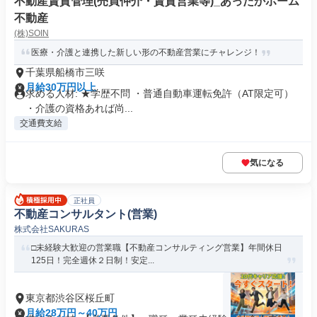
不動産賃貸管理(売買仲介・賃貸営業等)_あったかホーム
不動産
(株)SOIN
医療・介護と連携した新しい形の不動産営業にチャレンジ！
千葉県船橋市三咲
月給30万円以上
求める人材: ★学歴不問 ・普通自動車運転免許（AT限定可）
・介護の資格あれば尚...
交通費支給
気になる
正社員
不動産コンサルタント(営業)
株式会社SAKURAS
□未経験大歓迎の営業職【不動産コンサルティング営業】年間休日
125日！完全週休２日制！安定...
東京都渋谷区桜丘町
月給28万円～40万円