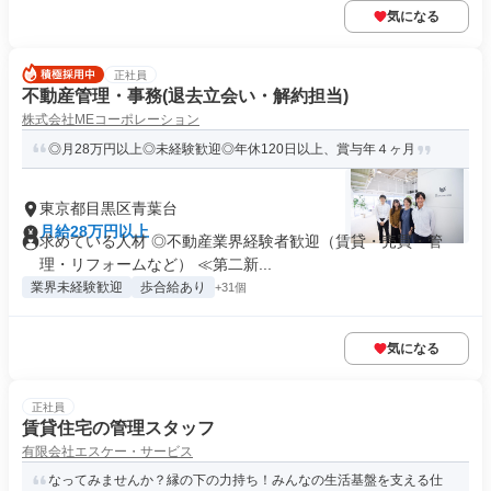
気になる
正社員
不動産管理・事務(退去立会い・解約担当)
株式会社MEコーポレーション
◎月28万円以上◎未経験歓迎◎年休120日以上、賞与年４ヶ月
東京都目黒区青葉台
月給28万円以上
求めている人材 ◎不動産業界経験者歓迎（賃貸・売買・管
理・リフォームなど） ≪第二新...
業界未経験歓迎
歩合給あり
+31個
気になる
正社員
賃貸住宅の管理スタッフ
有限会社エスケー・サービス
なってみませんか？縁の下の力持ち！みんなの生活基盤を支える仕