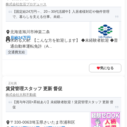
株式会社生活プロデュース
【固定給24万円～、20～30代活躍中】入居者様対応や物件管理
で、暮らしを支える仕事。未経...
北海道旭川市神楽二条
月給24万円
求める人材: 【こんな方を歓迎します】 ◆未経験者歓迎 ◆普
通自動車運転免許（A...
交通費支給
気になる
正社員
賃貸管理スタッフ 更新 督促
株式会社大和不動産
【賞与年2回×昇給あり】未経験者歓迎！賃貸管理スタッフ 更新 督
促
〒330-0063埼玉県さいたま市浦和区