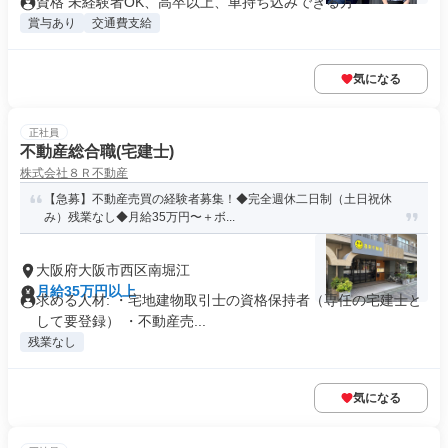
資格 未経験者OK、高卒以上、車持ち込みできる方
賞与あり
交通費支給
気になる
正社員
不動産総合職(宅建士)
株式会社８Ｒ不動産
【急募】不動産売買の経験者募集！◆完全週休二日制（土日祝休
み）残業なし◆月給35万円〜＋ボ...
大阪府大阪市西区南堀江
月給35万円以上
求める人材: ・宅地建物取引士の資格保持者（専任の宅建士と
して要登録） ・不動産売...
残業なし
気になる