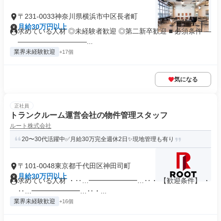
〒231-0033神奈川県横浜市中区長者町
月給30万円以上
求めている人材 ◎未経験者歓迎 ◎第二新卒歓迎 ■ 必須条件 ―
――――――――――...
業界未経験歓迎
+17個
気になる
正社員
トランクルーム運営会社の物件管理スタッフ
ルート株式会社
20〜30代活躍中✅月給30万完全週休2日✨現地管理も有り
〒101-0048東京都千代田区神田司町
月給30万円以上
求めている人材 ・‥…━━━━━━━…‥・ 【歓迎条件】 ・
‥…━━━━━━━…‥・...
業界未経験歓迎
+16個