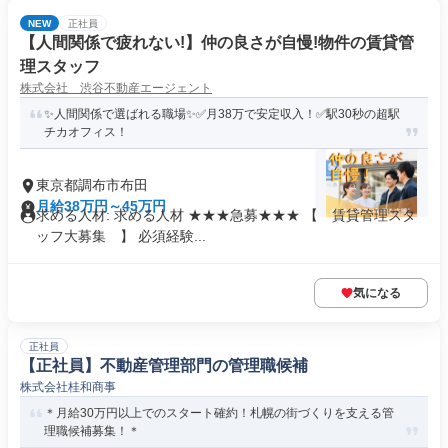
NEW
正社員
【人間関係で疲れない!】仲の良さが自慢!物件の賃貸管
理スタッフ
株式会社 渋谷不動産エージェント
✨人間関係で選ばれる職場✨✅月38万で安定収入！✅駅30秒の超駅
チカオフィス！
東京都調布市布田
月給38万円～45万円
求める人材: 求める人材 ★★★急募★★★ 【 賃貸管理スタ
ッフ大募集 】 必須経験...
気になる
正社員
【正社員】不動産管理部門の管理職候補
株式会社桂和商事
＊月給30万円以上でのスタート確約！札幌の街づくりを支える管
理職候補募集！＊