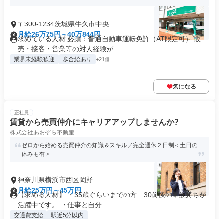
〒300-1234茨城県牛久市中央
月給26万75円～40万844円
求めている人材 必須：普通自動車運転免許（AT限定可） 販
売・接客・営業等の対人経験が...
業界未経験歓迎
歩合給あり
+21個
気になる
正社員
賃貸から売買仲介にキャリアアップしませんか?
株式会社あおぞら不動産
ゼロから始める売買仲介の知識＆スキル／完全週休２日制＜土日の
休みも有＞
神奈川県横浜市西区岡野
月給25万円～45万円
【求める人材】 ・35歳ぐらいまでの方 30前後の家族持ちが
活躍中です。 ・仕事と自分...
交通費支給
駅近5分以内