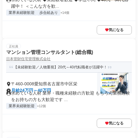
躍中！ ＜こんな方を歓...
業界未経験歓迎
歩合給あり
+14個
気になる
正社員
マンション管理コンサルタント(総合職)
日本管財住宅管理株式会社
【未経験歓迎／人物重視】20代～40代転職者が活躍中！
〒460-0008愛知県名古屋市中区栄
月給24万円～40万円
求めている人材 業界・職種未経験の方歓迎 もちろん業務経験
をお持ちの方も大歓迎です ...
業界未経験歓迎
+12個
気になる