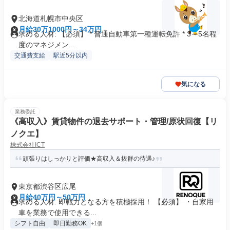
北海道札幌市中央区
月給30万1000円～34万円
求める人材: 【必須】 * 普通自動車第一種運転免許 * 3～5名程
度のマネジメン...
交通費支給
駅近5分以内
気になる
業務委託
《高収入》賃貸物件の退去サポート・管理/原状回復【リ
ノクエ】
株式会社ICT
頑張りはしっかりと評価★高収入＆抜群の待遇♪
東京都渋谷区広尾
月給40万円～50万円
求める人材: 即戦力となる方を積極採用！ 【必須】 ・自家用
車を業務で使用できる...
シフト自由
即日勤務OK
+1個