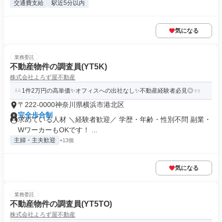
交通費支給
駅近5分以内
気になる
業務委託
不動産物件の調査員(YT5K)
株式会社よろず屋不動産
1件2万円の高単価✨オフィスへの出社なし✨不動産経験者必見◎
〒222-0000神奈川県横浜市港北区
完全歩合制
求めている人材 ＼経験者歓迎／ 学歴・年齢・性別不問 副業・
WワーカーもOKです！ ...
主婦・主夫歓迎
+13個
気になる
業務委託
不動産物件の調査員(YT5TO)
株式会社よろず屋不動産