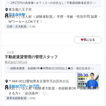
1件2万円の高単価✨オフィスへの出社なし✨不動産経験者必見◎
東京都八王子市
完全歩合制
求めている人材 ＼経験者歓迎／ 学歴・年齢・性別不問 副業・
WワーカーもOKです！ ...
主婦・主夫歓迎
+13個
気になる
正社員
不動産賃貸管理の管理スタッフ
株式会社T'sPLUS
経験者優遇・未経験OK◆年間休日120日以上◆日・祝日定休日
〒468-0012愛知県名古屋市天白区向が丘
月給30万円～35万円
求めている人材 ⭐経験者大歓迎・未経験者OK・土曜日勤務で
きる方⭐ 〈必須条件〉 〇...
業界未経験歓迎
+28個