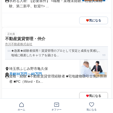
求める人材: 【必要条件】 <職種・業種未経験、社会人未経
験、第二新卒、歓迎!!> ...
気になる
正社員
不動産賃貸管理・仲介
市川不動産株式会社
★急募★経験者採用！賃貸管理のプロとして安定と成長を実感し、
地域に根差したキャリアを築ける...
埼玉県ふじみ野市亀久保
月給30万円～40万円
資格・経験 ■不動産賃貸管理経験者 ■宅地建物取引士免許所持
者 ■PC（Word・Ex...
気になる
正社員
ホーム
オファー
気になる