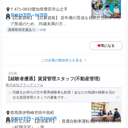
〒471-0833愛知県豊田市山之手
月給25万円～50万円
【応募資格】 【応募資格】 若年層の育成を目的としたキャリ
ア形成のため、35歳未満の方...
資格取得支援あり
+16個
気になる
この企業の類似求人を見る
正社員
【経験者優遇】賃貸管理スタッフ(不動産管理)
株式会社グランディール
宅建をお持ちの方や業界経験者も歓迎！あなたの知識や経験を活か
せる賃貸管理スタッフの募集です...
群馬県伊勢崎市田中島町
月給20万円～28万2000円
求める人材: 【必須条件】 ・普通自動車運転免許をお持ちの方
（AT限定可） ・学...