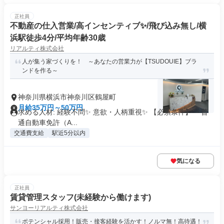
正社員
不動産の仕入営業/高インセンティブ✨/飛び込み無し/横
浜駅徒歩4分/平均年齢30歳
リアルティ株式会社
人が集う家づくりを！ ～あなたの営業力が【TSUDOUIE】ブラ
ンドを作る～
神奈川県横浜市神奈川区鶴屋町
月給35万円～50万円
求める人材: 経験不問✨ 意欲・人柄重視✨ 【必須条件】 ・普
通自動車免許（A...
交通費支給
駅近5分以内
気になる
正社員
賃貸管理スタッフ(未経験から働けます)
サンヨーリアルティ株式会社
ポテンシャル採用！販売・接客経験を活かす！ノルマ無！高待遇！