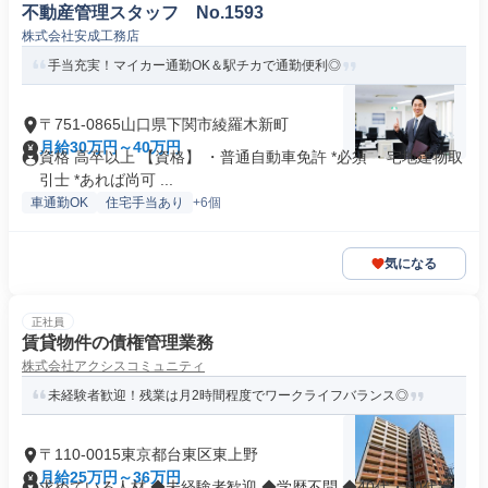
不動産管理スタッフ No.1593
株式会社安成工務店
手当充実！マイカー通勤OK＆駅チカで通勤便利◎
〒751-0865山口県下関市綾羅木新町
月給30万円～40万円
資格 高卒以上 【資格】 ・普通自動車免許 *必須 ・宅地建物取
引士 *あれば尚可 ...
車通勤OK
住宅手当あり
+6個
気になる
正社員
賃貸物件の債権管理業務
株式会社アクシスコミュニティ
未経験者歓迎！残業は月2時間程度でワークライフバランス◎
〒110-0015東京都台東区東上野
月給25万円～36万円
求めている人材 ◆未経験者歓迎 ◆学歴不問 ◆40代・50代活