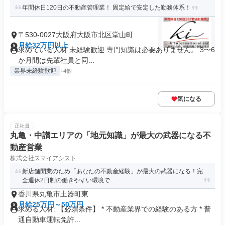
年間休日120日の不動産管理業！ 固定給で安定した勤務体系！
〒530-0027大阪府大阪市北区堂山町
月給32万円以上
求めている人材 未経験歓迎 専門知識は必要ありません。 3〜6
か月間は先輩社員と同...
業界未経験歓迎
+4個
気になる
正社員
丸亀・中讃エリアの「地元知識」が最大の武器になる不
動産営業
株式会社スマイアシスト
新店舗開業のため「あなたの不動産経験」が最大の武器になる！完
全週休2日制の働きやすい環境で...
香川県丸亀市土器町東
月給25万円～50万円
求める人材: 【必須条件】 * 不動産業界での経験のある方 * 普
通自動車運転免許...