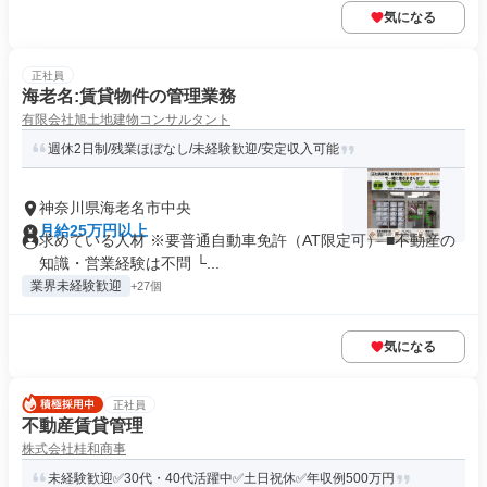
気になる
正社員
海老名:賃貸物件の管理業務
有限会社旭土地建物コンサルタント
週休2日制/残業ほぼなし/未経験歓迎/安定収入可能
神奈川県海老名市中央
月給25万円以上
求めている人材 ※要普通自動車免許（AT限定可） ■不動産の
知識・営業経験は不問 └...
業界未経験歓迎
+27個
気になる
正社員
不動産賃貸管理
株式会社桂和商事
未経験歓迎✅30代・40代活躍中✅土日祝休✅年収例500万円