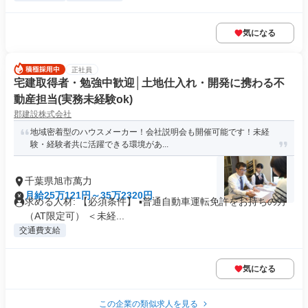
気になる
正社員
宅建取得者・勉強中歓迎│土地仕入れ・開発に携わる不
動産担当(実務未経験ok)
郡建設株式会社
地域密着型のハウスメーカー！会社説明会も開催可能です！未経
験・経験者共に活躍できる環境があ...
千葉県旭市萬力
月給25万121円～35万2320円
求める人材: 【必須条件】 ▪普通自動車運転免許をお持ちの方
（AT限定可） ＜未経...
交通費支給
気になる
この企業の類似求人を見る