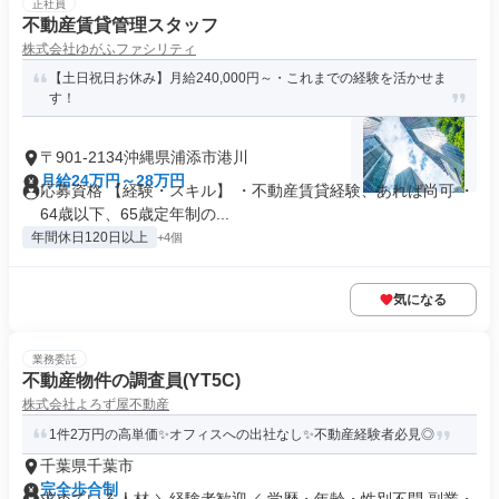
正社員
不動産賃貸管理スタッフ
株式会社ゆがふファシリティ
【土日祝日お休み】月給240,000円～・これまでの経験を活かせま
す！
〒901-2134沖縄県浦添市港川
月給24万円～28万円
応募資格 【経験・スキル】 ・不動産賃貸経験、あれば尚可 ・
64歳以下、65歳定年制の...
年間休日120日以上
+4個
気になる
業務委託
不動産物件の調査員(YT5C)
株式会社よろず屋不動産
1件2万円の高単価✨オフィスへの出社なし✨不動産経験者必見◎
千葉県千葉市
完全歩合制