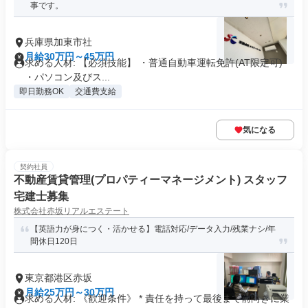
事です。
兵庫県加東市社
月給30万円～45万円
求める人材: 【必須技能】 ・普通自動車運転免許(AT限定可)
・パソコン及びス...
即日勤務OK
交通費支給
気になる
契約社員
不動産賃貸管理(プロパティーマネージメント) スタッフ
宅建士募集
株式会社赤坂リアルエステート
【英語力が身につく・活かせる】電話対応/データ入力/残業ナシ/年
間休日120日
東京都港区赤坂
月給25万円～30万円
求める人材: 《歓迎条件》 * 責任を持って最後まで前向きに業