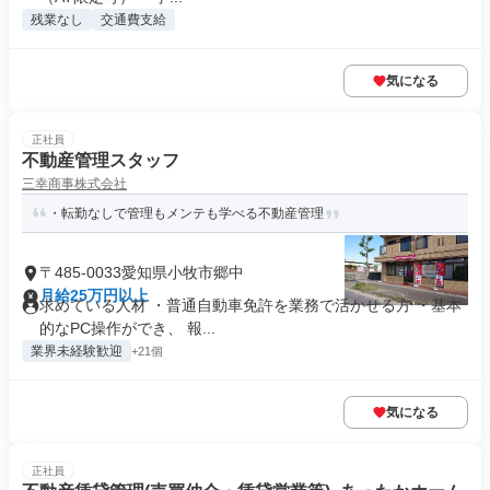
残業なし
交通費支給
気になる
正社員
不動産管理スタッフ
三幸商事株式会社
・転勤なしで管理もメンテも学べる不動産管理
〒485-0033愛知県小牧市郷中
月給25万円以上
求めている人材 ・普通自動車免許を業務で活かせる方 ・基本
的なPC操作ができ、 報...
業界未経験歓迎
+21個
気になる
正社員