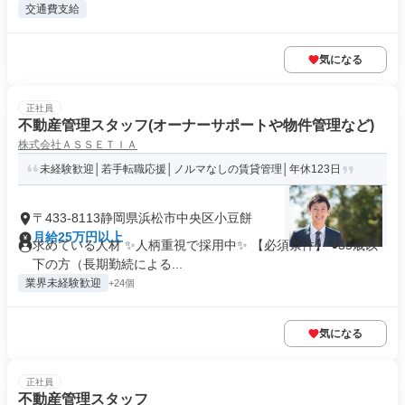
交通費支給
気になる
正社員
不動産管理スタッフ(オーナーサポートや物件管理など)
株式会社ＡＳＳＥＴＩＡ
未経験歓迎│若手転職応援│ノルマなしの賃貸管理│年休123日
〒433-8113静岡県浜松市中央区小豆餅
月給25万円以上
求めている人材 ✨人柄重視で採用中✨ 【必須条件】 ●35歳以
下の方（長期勤続による...
業界未経験歓迎
+24個
気になる
正社員
不動産管理スタッフ