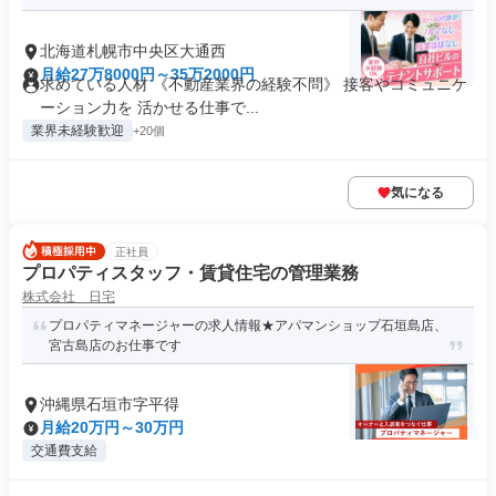
北海道札幌市中央区大通西
月給27万8000円～35万2000円
求めている人材 《不動産業界の経験不問》 接客やコミュニケ
ーション力を 活かせる仕事で...
業界未経験歓迎
+20個
気になる
正社員
プロパティスタッフ・賃貸住宅の管理業務
株式会社 日宅
プロパティマネージャーの求人情報★アパマンショップ石垣島店、
宮古島店のお仕事です
沖縄県石垣市字平得
月給20万円～30万円
交通費支給