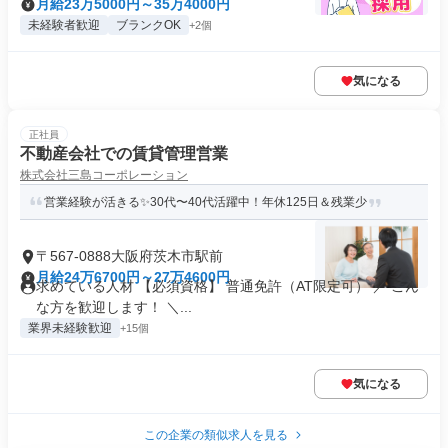
月給23万5000円～35万4000円
未経験者歓迎
ブランクOK
+2個
気になる
正社員
不動産会社での賃貸管理営業
株式会社三島コーポレーション
営業経験が活きる✨30代〜40代活躍中！年休125日＆残業少
〒567-0888大阪府茨木市駅前
月給24万6700円～27万4600円
求めている人材 【必須資格】 普通免許（AT限定可） ／ こん
な方を歓迎します！ ＼...
業界未経験歓迎
+15個
気になる
この企業の類似求人を見る