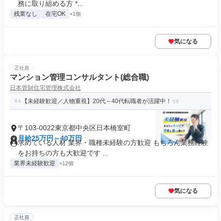
務に取り組める方 *...
残業なし
在宅OK
+1個
気になる
正社員
マンション管理コンサルタント(総合職)
日本管財住宅管理株式会社
【未経験歓迎／人物重視】20代～40代転職者が活躍中！
〒103-0022東京都中央区日本橋室町
月給25万円～40万円
求めている人材 業界・職種未経験の方歓迎 もちろん業務経験
をお持ちの方も大歓迎です ...
業界未経験歓迎
+12個
気になる
正社員