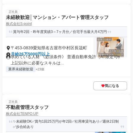
正社員
未経験歓迎│マンション・アパート管理スタッフ
株式会社S-point
賞与年2回・昨年度実績3～7ヶ月分／住宅手当最大月4万円
〒453-0839愛知県名古屋市中村区長筬町
月給26万5000円以上
求めている人材 《必須条件》 普通自動車免許（AT限定可）
上記以外に必要なスキルは...
業界未経験歓迎
+23個
気になる
正社員
不動産管理スタッフ
株式会社TENPO UP
✨未経験OK✅賞与1回25万円が年2回✅社用車貸与あり✅週休2日制
✅歩合給あり