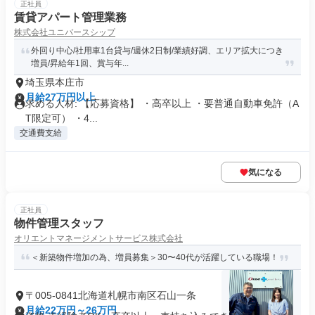
正社員
賃貸アパート管理業務
株式会社ユニバースシップ
外回り中心/社用車1台貸与/週休2日制/業績好調、エリア拡大につき
増員/昇給年1回、賞与年...
埼玉県本庄市
月給27万円以上
求める人材: 【応募資格】 ・高卒以上 ・要普通自動車免許（A
T限定可） ・4...
交通費支給
気になる
正社員
物件管理スタッフ
オリエントマネージメントサービス株式会社
＜新築物件増加の為、増員募集＞30〜40代が活躍している職場！
〒005-0841北海道札幌市南区石山一条
月給22万円～26万円