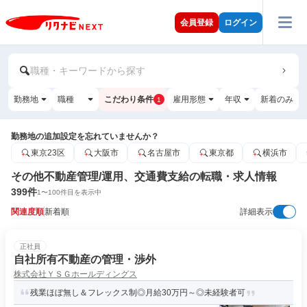
会員登録
ログイン
職種・キーワードから探す
勤務地
職種
こだわり条件
雇用形態
年収
新着のみ
1
勤務地の追加設定を忘れていませんか？
東京23区
大阪市
名古屋市
東京都
横浜市
その他不動産管理/運用、交通費支給の転職・求人情報
399
件
1
〜
100
件目を表示中
関連度順
新着順
詳細表示
正社員
自社所有不動産の管理・渉外
株式会社ＹＳＧホールディングス
残業ほぼ無し＆フレックス制◎月給30万円～◎未経験者可