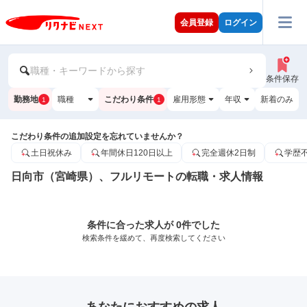
会員登録
ログイン
職種・キーワードから探す
条件保存
勤務地
職種
こだわり条件
雇用形態
年収
新着のみ
1
1
こだわり条件の追加設定を忘れていませんか？
土日祝休み
年間休日120日以上
完全週休2日制
学歴
日向市（宮崎県）、フルリモートの転職・求人情報
条件に合った求人が 0件でした
検索条件を緩めて、再度検索してください