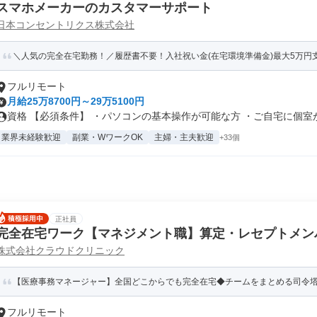
スマホメーカーのカスタマーサポート
日本コンセントリクス株式会社
＼人気の完全在宅勤務！／履歴書不要！入社祝い金(在宅環境準備金)最大5万円支
フルリモート
月給25万8700円～29万5100円
資格 【必須条件】 ・パソコンの基本操作が可能な方 ・ご自宅に個室があ
業界未経験歓迎
副業・WワークOK
主婦・主夫歓迎
+33個
正社員
完全在宅ワーク【マネジメント職】算定・レセプトメン
株式会社クラウドクリニック
【医療事務マネージャー】全国どこからでも完全在宅◆チームをまとめる司令塔◆
フルリモート