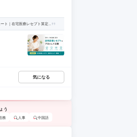
ト｜在宅医療レセプト算定...
気になる
ょう
総務
人事
中国語