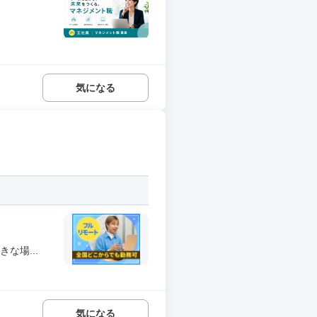
気になる
な場...
気になる