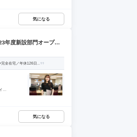
気になる
23年度新設部門オープニ
全在宅／年休126日...
..
気になる