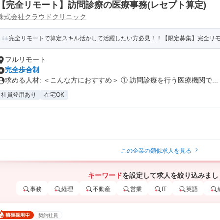
【完全リモート】訪問診療の医療事務(レセプト算定)
株式会社クラウドクリニック
完全リモートで算定スキル活かして活躍したい方必見！！【限定募集】完全リモー
フルリモート
完全歩合制
求める人材: ＜こんな方におすすめ＞ ① 訪問診療を行う医療機関で...
社員登用あり
在宅OK
この企業の類似求人を見る
キーワード
を設定して求人を絞り込みまし
事務
経理
不動産
営業
IT
英語
契約社員