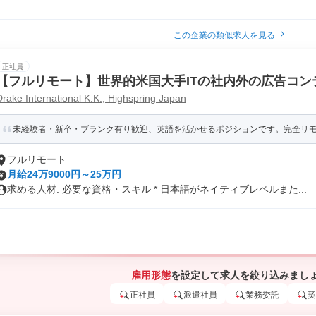
この企業の類似求人を見る
正社員
【フルリモート】世界的米国大手ITの社内外の広告コン
Drake International K.K., Highspring Japan
未経験者・新卒・ブランク有り歓迎、英語を活かせるポジションです。完全リ
フルリモート
月給24万9000円～25万円
求める人材: 必要な資格・スキル * 日本語がネイティブレベルまた...
雇用形態
を設定して求人を絞り込みまし
正社員
派遣社員
業務委託
契