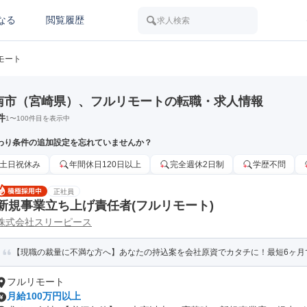
なる
閲覧履歴
求人検索
モート
南市（宮崎県）、フルリモートの転職・求人情報
件
1
〜
100
件目を表示中
わり条件の追加設定を忘れていませんか？
土日祝休み
年間休日120日以上
完全週休2日制
学歴不問
正社員
新規事業立ち上げ責任者(フルリモート)
株式会社スリーピース
【現職の裁量に不満な方へ】あなたの持込案を会社原資でカタチに！最短6ヶ月
フルリモート
月給100万円以上