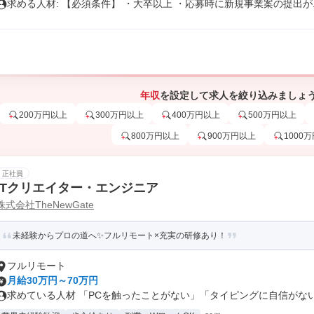
求める人材: 【必須条件】 ・大卒以上 ・応募時に新規事業案の提出が..
年収
を設定して求人を絞り込みましょ
200万円以上
300万円以上
400万円以上
500万円以上
800万円以上
900万円以上
1000
正社員
ITクリエイター・エンジニア
株式会社TheNewGate
未経験からプロの道へ✨フルリモート×充実の研修あり！
フルリモート
月給30万円～70万円
求めている人材 「PCを触ったことがない」「タイピングに自信がない」 