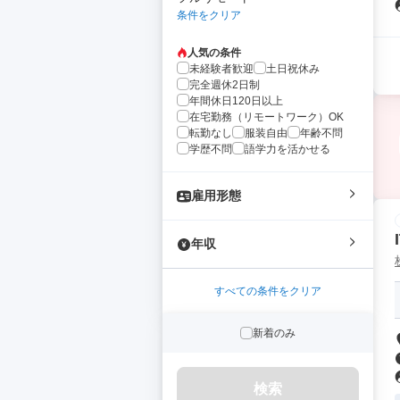
条件をクリア
人気の条件
未経験者歓迎
土日祝休み
完全週休2日制
年間休日120日以上
在宅勤務（リモートワーク）OK
転勤なし
服装自由
年齢不問
学歴不問
語学力を活かせる
雇用形態
年収
すべての条件をクリア
新着のみ
検索