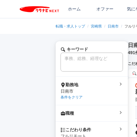
ホーム
オファー
気に
転職・求人トップ
/
宮崎県
/
日南市
/
フルリ
日
キーワード
491
こだ
勤務地
日南市
条件をクリア
職種
こだわり条件
フルリモート