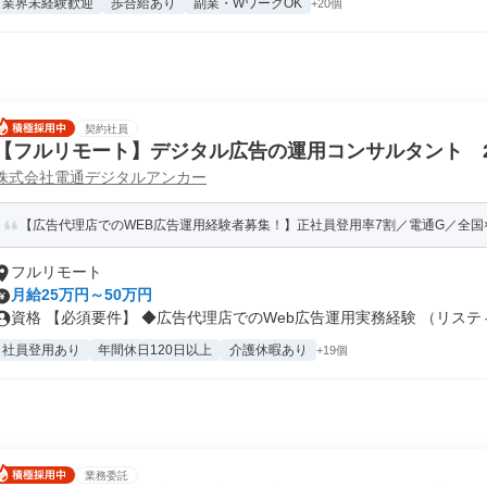
業界未経験歓迎
歩合給あり
副業・WワークOK
+20個
契約社員
【フルリモート】デジタル広告の運用コンサルタント 
株式会社電通デジタルアンカー
ング・部門強化
【広告代理店でのWEB広告運用経験者募集！】正社員登用率7割／電通G／全国×完
フルリモート
月給25万円～50万円
資格 【必須要件】 ◆広告代理店でのWeb広告運用実務経験 （リスティ.
社員登用あり
年間休日120日以上
介護休暇あり
+19個
業務委託