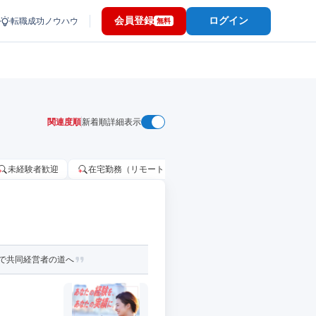
会員登録
ログイン
転職成功ノウハウ
無料
関連度順
新着順
詳細表示
未経験者歓迎
在宅勤務（リモートワーク）OK
家賃補助・住宅手当
で共同経営者の道へ