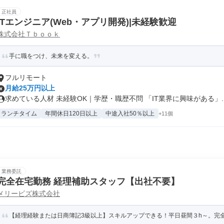
正社員
ITエンジニア(Web・アプリ開発)|未経験歓迎
株式会社Ｔｂｏｏｋ
手に職をつけ、未来を変える。
フルリモート
月給25万円以上
求めている人材 未経験OK｜学歴・職歴不問 「IT業界に興味がある」..
ランチタイム
年間休日120日以上
中途入社50％以上
+11個
業務委託
完全在宅勤務 経理補助スタッフ【出社不要】
メリービズ株式会社
【経理経験または日商簿記3級以上】スキルアップできる！平日昼間３h～。完全在