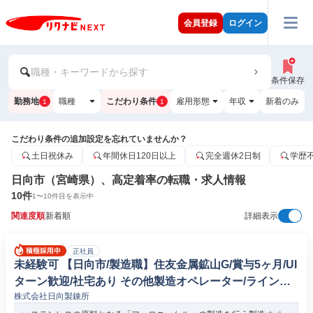
会員登録
ログイン
職種・キーワードから探す
条件保存
勤務地
職種
こだわり条件
雇用形態
年収
新着のみ
1
1
こだわり条件の追加設定を忘れていませんか？
土日祝休み
年間休日120日以上
完全週休2日制
学歴
日向市（宮崎県）、高定着率の転職・求人情報
10
件
1
〜
10
件目を表示中
関連度順
新着順
詳細表示
正社員
未経験可 【日向市/製造職】住友金属鉱山G/賞与5ヶ月/UI
ターン歓迎/社宅あり その他製造オペレーター/ラインマ
株式会社日向製錬所
ネージャー(機械/電気/電子製品専門職)