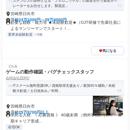
ステンレスの原料となる「フェロニッケル」の製造を行う製造オペ
レーターをお任せします。製造設...
宮崎県日向市
月給24万1000円～39万4000円
必要な経験・能力等 ★未経験歓迎★（OJT研修で先輩社員に
よるマンツーマンでスタート！...
業界未経験歓迎
+3個
気になる
正社員
ゲームの動作確認・バグチェックスタッフ
合同会社ZERO
ITスクール無料受講OK／資格取得支援あり／家賃60％補助／未経
験大歓迎／土日祝休み／年間...
宮崎県日向市
月給29万9700円以上
求める人材: 《 応募資格 》 40歳未満 （例外事由3号のイ・長
期キャリア形成...
在宅OK