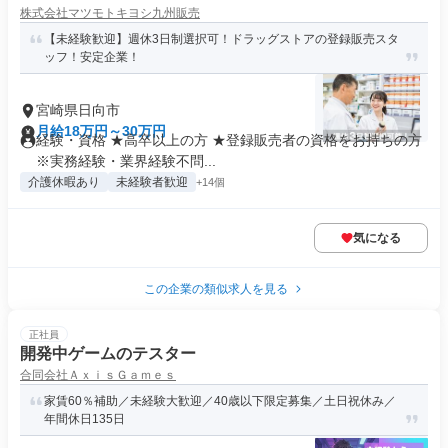
株式会社マツモトキヨシ九州販売
【未経験歓迎】週休3日制選択可！ドラッグストアの登録販売スタ
ッフ！安定企業！
宮崎県日向市
月給18万円～30万円
経験・資格 ★高卒以上の方 ★登録販売者の資格をお持ちの方
※実務経験・業界経験不問...
介護休暇あり
未経験者歓迎
+14個
気になる
この企業の類似求人を見る
正社員
開発中ゲームのテスター
合同会社ＡｘｉｓＧａｍｅｓ
家賃60％補助／未経験大歓迎／40歳以下限定募集／土日祝休み／
年間休日135日