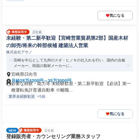
気になる
正社員
未経験・第二新卒歓迎【宮崎営業貿易第2部】国産木材
の卸売/将来の幹部候補 建築法人営業
株式会社アサノ
宮崎を中心として九州のスギ・ヒノキの仕入れを行い、国内の合板
メーカー、韓国の製材メーカーに...
宮崎県日向市
月給28万4200円～35万3000円
必要な経験・能力等 未経験歓迎・第二新卒歓迎 【必須】第一
種運転免許普通自動車 ※離職...
業界未経験歓迎
+5個
気になる
NEW
正社員
登録販売者・カウンセリング業務スタッフ