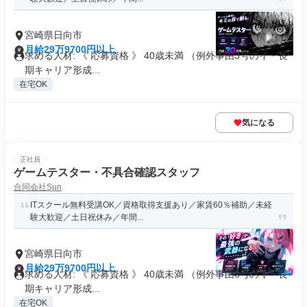
宮崎県日向市
月給29万9700円以上
求める人材: 《 応募資格 》 40歳未満 （例外事由3号のイ・長
期キャリア形成...
在宅OK
気になる
正社員
ゲームテスター・不具合確認スタッフ
合同会社Sun
ITスクール無料受講OK／資格取得支援あり／家賃60％補助／未経
験大歓迎／土日祝休み／年間...
宮崎県日向市
月給29万9700円以上
求める人材: 《 応募資格 》 40歳未満 （例外事由3号のイ・長
期キャリア形成...
在宅OK