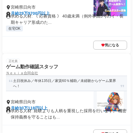
宮崎県日向市
月給29万9700円以上
求める人材: 《 応募資格 》 40歳未満（例外事由3号のイ・長
期キャリア形成のた...
在宅OK
気になる
正社員
ゲーム動作確認スタッフ
Ｎｅｘｉａ合同会社
土日祝休み／年休135日／家賃60％補助／未経験からゲーム業界
へ！
宮崎県日向市
月給30万118円以上
求める人材: 経験よりも人柄を重視した採用を行います。 機密
保持義務を守ることはも...