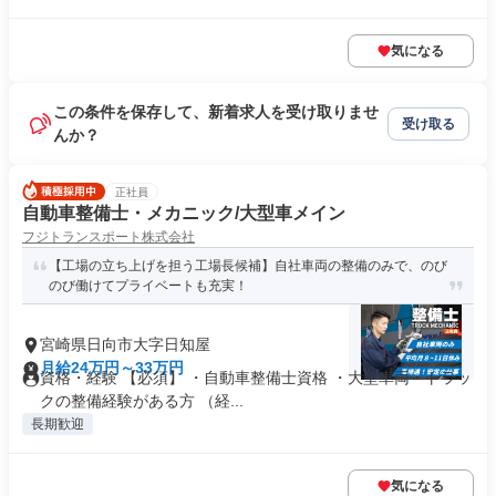
気になる
この条件を保存して、新着求人を受け取りませ
受け取る
んか？
正社員
自動車整備士・メカニック/大型車メイン
フジトランスポート株式会社
【工場の立ち上げを担う工場長候補】自社車両の整備のみで、のび
のび働けてプライベートも充実！
宮崎県日向市大字日知屋
月給24万円～33万円
資格・経験 【必須】 ・自動車整備士資格 ・大型車両・トラッ
クの整備経験がある方 （経...
長期歓迎
気になる