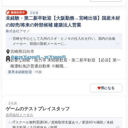
正社員
未経験・第二新卒歓迎【大阪勤務→宮崎出張】国産木材
の卸売/将来の幹部候補 建築法人営業
株式会社アサノ
宮崎を中心として九州のスギ・ヒノキの仕入れを行い、国内の合板
メーカー、韓国の製材メーカーに...
宮崎県日向市
月給28万4200円～35万3000円
必要な経験・能力等 未経験歓迎・第二新卒歓迎 【必須】第一
種運転免許普通自動車 ※離職...
業界未経験歓迎
+5個
気になる
正社員
ゲームのテストプレイスタッフ
合同会社トータス
ITスクール無料受講OK／資格取得支援あり／家賃60％補助／未経
験大歓迎／土日祝休み／年間...