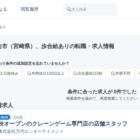
なる
閲覧履歴
求人検索
あり
向市（宮崎県）、歩合給ありの転職・求人情報
わり条件の追加設定を忘れていませんか？
土日祝休み
年間休日120日以上
完全週休2日制
学歴不問
条件に合った求人が 0件でした
検索条件を緩めて、再度検索してください
着求人
NEW
正社員
秋オープンのクレーンゲーム専門店の店舗スタッフ
株式会社万代エンターテイメント