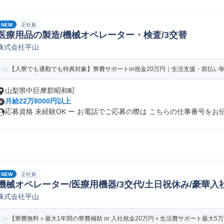
NEW
正社員
医療用品の製造/機械オペレーター・検査/3交替
株式会社平山
【入寮でも通勤でも特典対象】寮費サポートor祝金20万円｜生活支援・前払い制度
山梨県中巨摩郡昭和町
月給22万8000円以上
応募資格 未経験OK ー お電話でご応募の際は こちらの仕事番号をお伝.
NEW
正社員
機械オペレーター/医療用機器/3交代/土日祝休み/豪華入
株式会社平山
【寮費無料＋最大1年間の寮費補助 or 入社祝金20万円＋生活費サポート最大5万円分