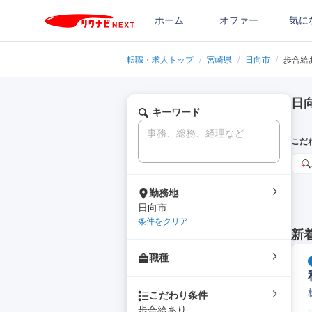
ホーム
オファー
気に
転職・求人トップ
/
宮崎県
/
日向市
/
歩合給
日
キーワード
こだ
勤務地
日向市
条件をクリア
新
職種
こだわり条件
歩合給あり