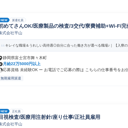
NEW
派遣社員
初めてさんOK/医療製品の検査/3交代/寮費補助+Wi-Fi完
株式会社平山
キレイな職場＆うれしい高待遇◎自分に合った働き方が選べる職場♪｜ 【入寮の方】
静岡県富士宮市舞々木町
月給22万5000円以上
応募資格 未経験OK ー お電話でご応募の際は こちらの仕事番号をお伝.
無期雇用派遣
NEW
正社員
目視検査/医療用注射針/座り仕事/正社員雇用
株式会社平山