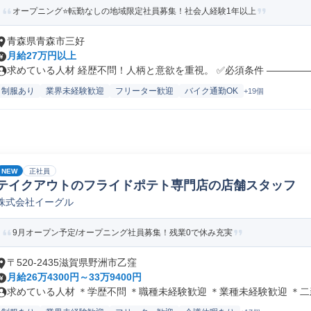
オープニング⭐転勤なしの地域限定社員募集！社会人経験1年以上
青森県青森市三好
月給27万円以上
求めている人材 経歴不問！人柄と意欲を重視。 ✅必須条件 ――――――
制服あり
業界未経験歓迎
フリーター歓迎
バイク通勤OK
+19個
NEW
正社員
テイクアウトのフライドポテト専門店の店舗スタッフ
株式会社イーグル
9月オープン予定/オープニング社員募集！残業0で休み充実
〒520-2435滋賀県野洲市乙窪
月給26万4300円～33万9400円
求めている人材 ＊学歴不問 ＊職種未経験歓迎 ＊業種未経験歓迎 ＊二新.