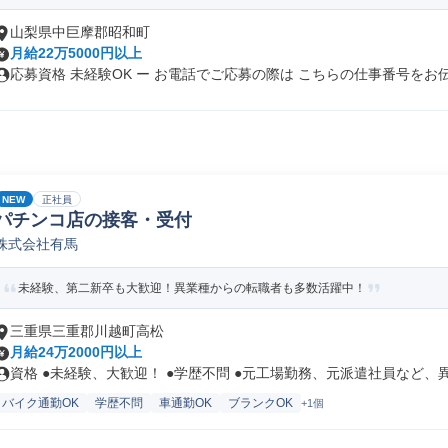
山梨県中巨摩郡昭和町
月給22万5000円以上
応募資格 未経験OK ー お電話でご応募の際は こちらの仕事番号をお伝.
NEW
正社員
パチンコ店の接客・受付
株式会社有馬
未経験、第二新卒も大歓迎！異業種からの転職者も多数活躍中！
三重県三重郡川越町高松
月給24万2000円以上
資格 ●未経験、大歓迎！ ●学歴不問 ●元工場勤務、元派遣社員など、異.
バイク通勤OK
学歴不問
車通勤OK
ブランクOK
+1個