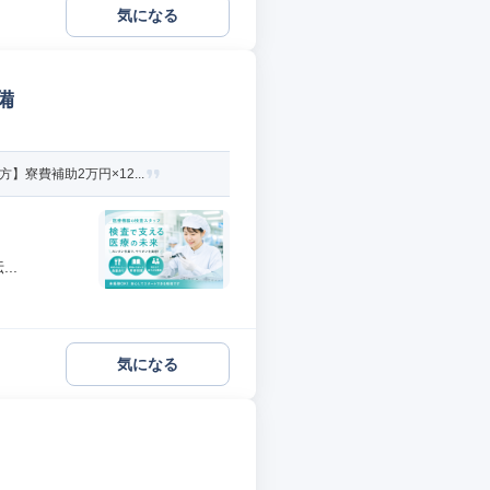
気になる
備
寮費補助2万円×12...
..
気になる