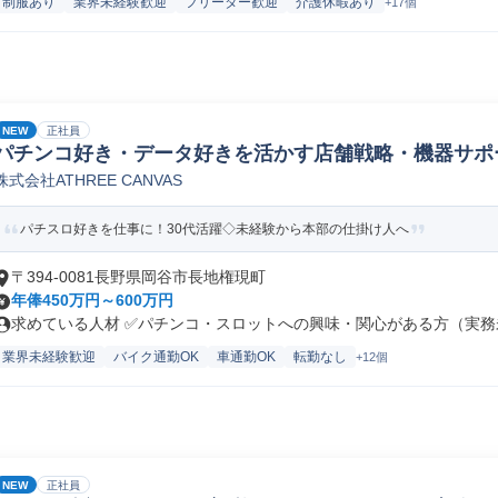
制服あり
業界未経験歓迎
フリーター歓迎
介護休暇あり
+17個
NEW
正社員
パチンコ好き・データ好きを活かす店舗戦略・機器サポ
株式会社ATHREE CANVAS
パチスロ好きを仕事に！30代活躍◇未経験から本部の仕掛け人へ
〒394-0081長野県岡谷市長地権現町
年俸450万円～600万円
求めている人材 ✅パチンコ・スロットへの興味・関心がある方（実務未
業界未経験歓迎
バイク通勤OK
車通勤OK
転勤なし
+12個
NEW
正社員