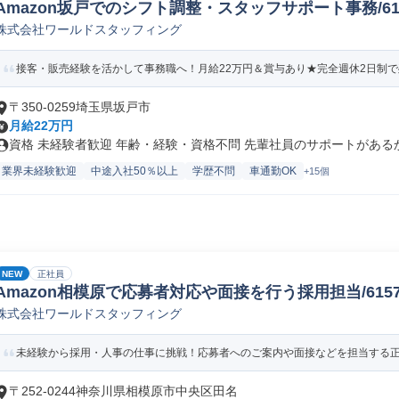
Amazon坂戸でのシフト調整・スタッフサポート事務/61578
株式会社ワールドスタッフィング
接客・販売経験を活かして事務職へ！月給22万円＆賞与あり★完全週休2日制で残
〒350-0259埼玉県坂戸市
月給22万円
資格 未経験者歓迎 年齢・経験・資格不問 先輩社員のサポートがあるから
業界未経験歓迎
中途入社50％以上
学歴不問
車通勤OK
+15個
NEW
正社員
Amazon相模原で応募者対応や面接を行う採用担当/61578_
株式会社ワールドスタッフィング
未経験から採用・人事の仕事に挑戦！応募者へのご案内や面接などを担当する正社
〒252-0244神奈川県相模原市中央区田名