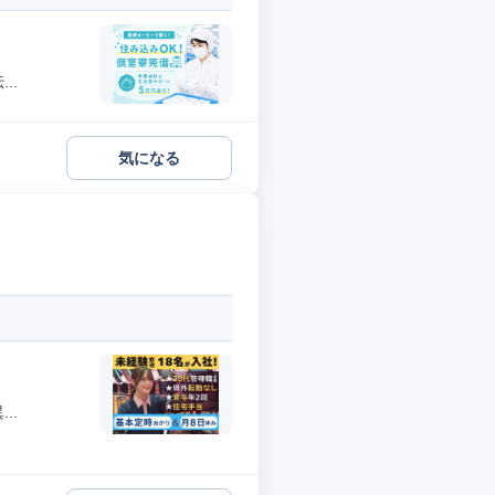
..
気になる
..