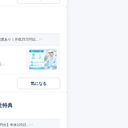
あり｜月収25万円以...
..
気になる
社特典
】年休125日...