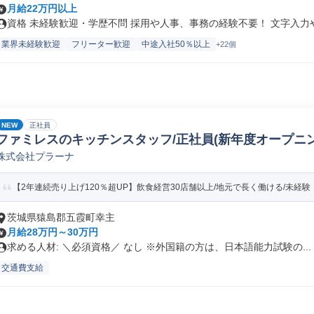
月給22万円以上
資格 未経験歓迎・学歴不問 採用や人事、事務の経験不要！ 文字入力やE
業界未経験歓迎
フリーター歓迎
中途入社50％以上
+22個
NEW
正社員
ファミレスのキッチンスタッフ/正社員(新年度オープニング
株式会社プラーナ
【2年連続売り上げ120％超UP】飲食経営30店舗以上/地元で長く働ける/未経験・
茨城県猿島郡五霞町幸主
月給28万円～30万円
求める人材: ＼必須資格／ なし ※外国籍の方は、日本語能力試験の...
交通費支給