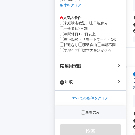
条件をクリア
人気の条件
未経験者歓迎
土日祝休み
完全週休2日制
年間休日120日以上
在宅勤務（リモートワーク）OK
転勤なし
服装自由
年齢不問
学歴不問
語学力を活かせる
雇用形態
年収
すべての条件をクリア
新着のみ
検索