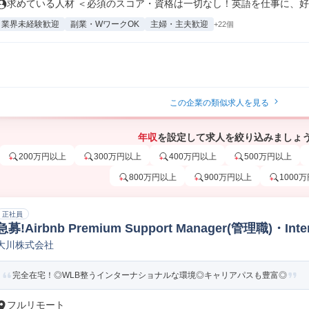
求めている人材 ＜必須のスコア・資格は一切なし！英語を仕事に、好き
業界未経験歓迎
副業・WワークOK
主婦・主夫歓迎
+22個
この企業の類似求人を見る
年収
を設定して求人を絞り込みましょ
200万円以上
300万円以上
400万円以上
500万円以上
800万円以上
900万円以上
1000
正社員
急募!Airbnb Premium Support Manager(管理職)・Int
大川株式会社
環境・完全在宅!
完全在宅！◎WLB整うインターナショナルな環境◎キャリアパスも豊富◎
フルリモート