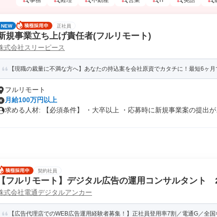
事務
経理
不動産
営業
IT
英語
NEW
正社員
新規事業立ち上げ責任者(フルリモート)
株式会社スリーピース
【現職の裁量に不満な方へ】あなたの持込案を会社原資でカタチに！最短6ヶ月
フルリモート
月給100万円以上
求める人材: 【必須条件】 ・大卒以上 ・応募時に新規事業案の提出が..
契約社員
【フルリモート】デジタル広告の運用コンサルタント 
株式会社電通デジタルアンカー
ング・部門強化
【広告代理店でのWEB広告運用経験者募集！】正社員登用率7割／電通G／全国×完