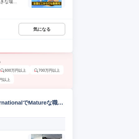
な場...
気になる
う
600万円以上
700万円以上
万円以上
ernationalでMatureな職場