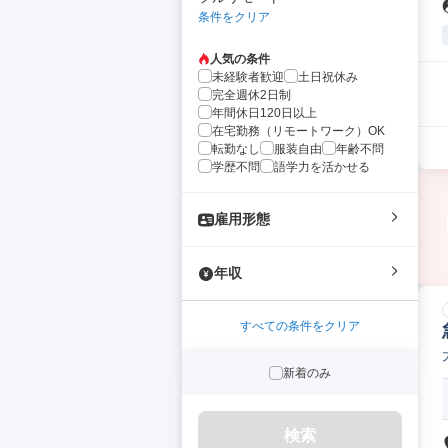
条件をクリア
人気の条件
未経験者歓迎
土日祝休み
完全週休2日制
年間休日120日以上
在宅勤務（リモートワーク）OK
転勤なし
服装自由
年齢不問
学歴不問
語学力を活かせる
雇用形態
年収
すべての条件をクリア
新着のみ
検索