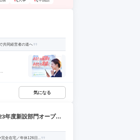
総務
人事
中国語
で共同経営者の道へ
.
気になる
23年度新設部門オープニ
全在宅／年休126日...