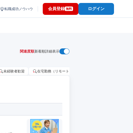
会員登録
ログイン
転職成功ノウハウ
無料
関連度順
新着順
詳細表示
未経験者歓迎
在宅勤務（リモートワーク）OK
家賃補助・住宅手当