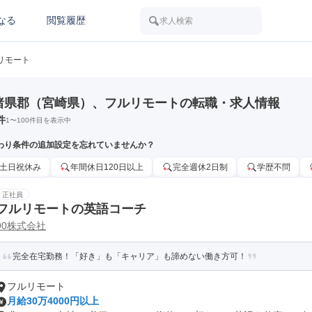
なる
閲覧履歴
求人検索
リモート
諸県郡（宮崎県）、フルリモートの転職・求人情報
件
1
〜
100
件目を表示中
わり条件の追加設定を忘れていませんか？
土日祝休み
年間休日120日以上
完全週休2日制
学歴不問
正社員
フルリモートの英語コーチ
90株式会社
完全在宅勤務！「好き」も「キャリア」も諦めない働き方可！
フルリモート
月給30万4000円以上