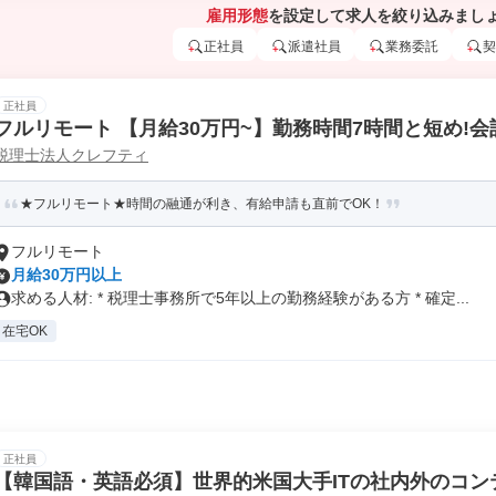
雇用形態
を設定して求人を絞り込みまし
正社員
派遣社員
業務委託
契
正社員
フルリモート 【月給30万円~】勤務時間7時間と短め!
税理士法人クレフティ
務申告書作成、将来的に決算説明も
★フルリモート★時間の融通が利き、有給申請も直前でOK！
フルリモート
月給30万円以上
求める人材: * 税理士事務所で5年以上の勤務経験がある方 * 確定...
在宅OK
正社員
【韓国語・英語必須】世界的米国大手ITの社内外のコ