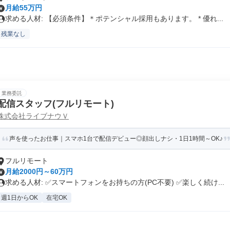
月給55万円
求める人材: 【必須条件】＊ポテンシャル採用もあります。 * 優れ...
残業なし
業務委託
配信スタッフ(フルリモート)
株式会社ライブナウＶ
声を使ったお仕事｜スマホ1台で配信デビュー◎顔出しナシ・1日1時間～OK♪
フルリモート
月給2000円～60万円
求める人材: ✅スマートフォンをお持ちの方(PC不要) ✅楽しく続け...
週1日からOK
在宅OK