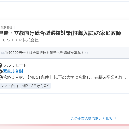
業務委託
早慶・立教向け総合型選抜対策(推薦入試)の家庭教師
ＨＵＳＴＡＲ株式会社
1枠2500円〜！総合型選抜対策塾の塾講師を募集！
フルリモート
完全歩合制
求める人材: 【MUST条件】 以下の大学に合格し、在籍or卒業され...
シフト自由
週2・3日からOK
この企業の類似求人を見る