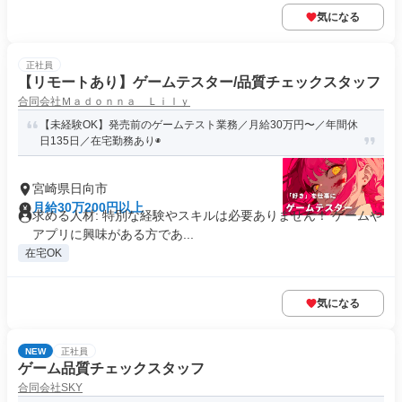
気になる
正社員
【リモートあり】ゲームテスター/品質チェックスタッフ
合同会社Ｍａｄｏｎｎａ Ｌｉｌｙ
【未経験OK】発売前のゲームテスト業務／月給30万円〜／年間休
日135日／在宅勤務あり◉
宮崎県日向市
月給30万200円以上
求める人材: 特別な経験やスキルは必要ありません！ ゲームや
アプリに興味がある方であ...
在宅OK
気になる
NEW
正社員
ゲーム品質チェックスタッフ
合同会社SKY