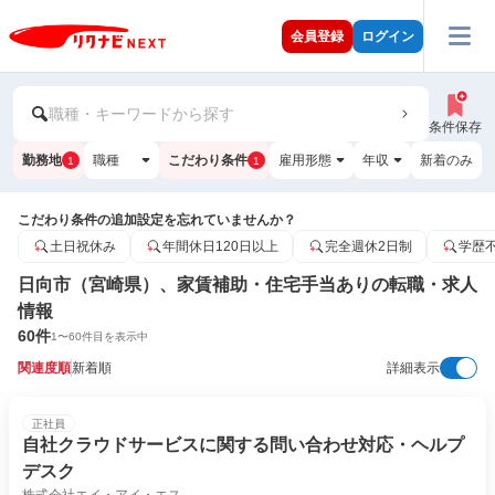
会員登録
ログイン
職種・キーワードから探す
条件保存
勤務地
職種
こだわり条件
雇用形態
年収
新着のみ
1
1
こだわり条件の追加設定を忘れていませんか？
土日祝休み
年間休日120日以上
完全週休2日制
学歴
日向市（宮崎県）、家賃補助・住宅手当ありの転職・求人
情報
60
件
1
〜
60
件目を表示中
関連度順
新着順
詳細表示
正社員
自社クラウドサービスに関する問い合わせ対応・ヘルプ
デスク