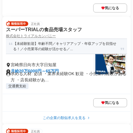
気になる
正社員
スーパーTRIALの食品売場スタッフ
株式会社トライアルカンパニー
【未経験歓迎】年齢不問／キャリアアップ・年収アップを目指せ
る！／小売業等の経験が活かせる／...
宮崎県日向市大字日知屋
月給20万6000円～65万円
求める人材: 必須 ・業界未経験OK 歓迎 ・小売業の経験がある
方 ・店長経験があ...
交通費支給
気になる
この企業の類似求人を見る
正社員