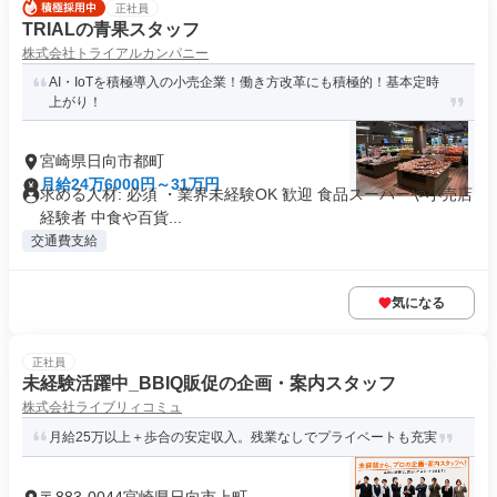
正社員
TRIALの青果スタッフ
株式会社トライアルカンパニー
AI・IoTを積極導入の小売企業！働き方改革にも積極的！基本定時
上がり！
宮崎県日向市都町
月給24万6000円～31万円
求める人材: 必須 ・業界未経験OK 歓迎 食品スーパーや小売店
経験者 中食や百貨...
交通費支給
気になる
正社員
未経験活躍中_BBIQ販促の企画・案内スタッフ
株式会社ライブリィコミュ
月給25万以上＋歩合の安定収入。残業なしでプライベートも充実