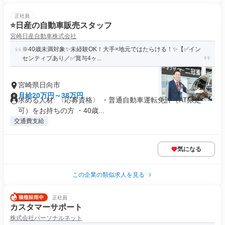
正社員
⭐️日産の自動車販売スタッフ
宮崎日産自動車株式会社
※40歳未満対象✨未経験OK！大手×地元ではたらける！✨【✅イン
センティブあり／✅賞与4ヶ...
宮崎県日向市
月給20万円～38万円
求める人材: 〈応募資格〉 ・普通自動車運転免許（AT限定
可）をお持ちの方 ・40歳...
交通費支給
気になる
この企業の類似求人を見る
正社員
カスタマーサポート
株式会社パーソナルネット