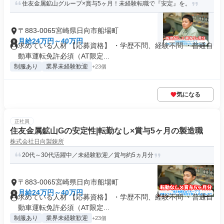
住友金属鉱山グループ×賞与5ヶ月！未経験転職で『安定』を。
〒883-0065宮崎県日向市船場町
月給24万円～40万円
求めている人材 【応募資格】 ・学歴不問、経験不問 ・普通自
動車運転免許必須（AT限定...
制服あり
業界未経験歓迎
+23個
気になる
正社員
住友金属鉱山Gの安定性|転勤なし×賞与5ヶ月の製造職
株式会社日向製錬所
20代～30代活躍中／未経験歓迎／賞与約5ヵ月分
〒883-0065宮崎県日向市船場町
月給24万円～40万円
求めている人材 【応募資格】 ・学歴不問、経験不問 ・普通自
動車運転免許必須（AT限定...
制服あり
業界未経験歓迎
+23個