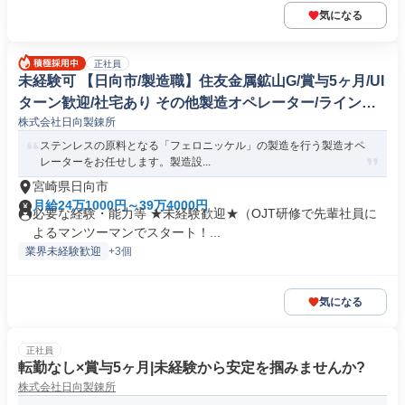
気になる
正社員
未経験可 【日向市/製造職】住友金属鉱山G/賞与5ヶ月/UI
ターン歓迎/社宅あり その他製造オペレーター/ラインマ
株式会社日向製錬所
ネージャー(機械/電気/電子製品専門職)
ステンレスの原料となる「フェロニッケル」の製造を行う製造オペ
レーターをお任せします。製造設...
宮崎県日向市
月給24万1000円～39万4000円
必要な経験・能力等 ★未経験歓迎★（OJT研修で先輩社員に
よるマンツーマンでスタート！...
業界未経験歓迎
+3個
気になる
正社員
転勤なし×賞与5ヶ月|未経験から安定を掴みませんか?
株式会社日向製錬所