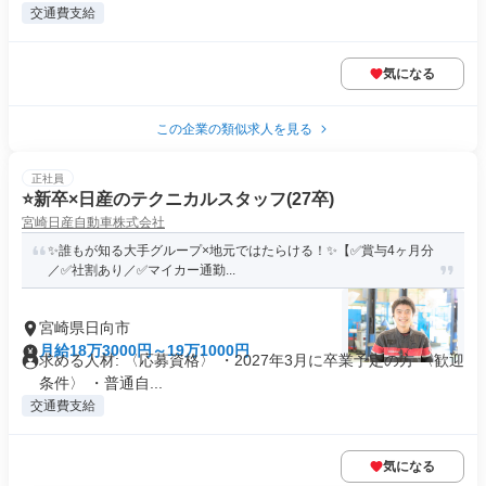
交通費支給
気になる
この企業の類似求人を見る
正社員
⭐️新卒×日産のテクニカルスタッフ(27卒)
宮崎日産自動車株式会社
✨誰もが知る大手グループ×地元ではたらける！✨【✅賞与4ヶ月分
／✅社割あり／✅マイカー通勤...
宮崎県日向市
月給18万3000円～19万1000円
求める人材: 〈応募資格〉 ・2027年3月に卒業予定の方 〈歓迎
条件〉 ・普通自...
交通費支給
気になる