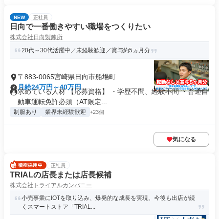
NEW
正社員
日向で一番働きやすい職場をつくりたい
株式会社日向製錬所
20代～30代活躍中／未経験歓迎／賞与約5ヵ月分
〒883-0065宮崎県日向市船場町
月給24万円～40万円
求めている人材 【応募資格】 ・学歴不問、経験不問 ・普通自
動車運転免許必須（AT限定...
制服あり
業界未経験歓迎
+23個
気になる
正社員
TRIALの店長または店長候補
株式会社トライアルカンパニー
小売事業にIOTを取り込み、爆発的な成長を実現。今後も出店が続
くスマートストア「TRIAL...