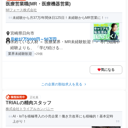
医療営業職(MR・医療機器営業)
MIフォース株式会社
未経験から月37万/年間休日125日！未経験からMR営業に！
宮崎県日向市
月給37万5000円～50万円
求めている人材 ＜ 医療業界・MR未経験歓迎！＞ 専門知識や
経験よりも、 「学び続ける...
業界未経験歓迎
+29個
気になる
この企業の類似求人を見る
正社員
TRIALの精肉スタッフ
株式会社トライアルカンパニー
AI・IoTを積極導入の小売企業！働き方改革にも積極的！基本定時
上がり！