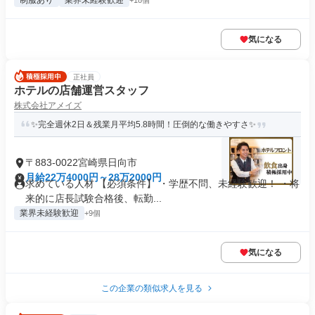
制服あり
業界未経験歓迎
+18個
気になる
正社員
ホテルの店舗運営スタッフ
株式会社アメイズ
✨完全週休2日＆残業月平均5.8時間！圧倒的な働きやすさ✨
〒883-0022宮崎県日向市
月給22万4000円～28万2000円
求めている人材 【必須条件】 ・学歴不問、未経験歓迎！ ・将
来的に店長試験合格後、転勤...
業界未経験歓迎
+9個
気になる
この企業の類似求人を見る