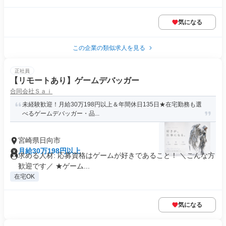
気になる
この企業の類似求人を見る
正社員
【リモートあり】ゲームデバッガー
合同会社Ｓａｉ
未経験歓迎！月給30万198円以上＆年間休日135日★在宅勤務も選
べるゲームデバッガー・品...
宮崎県日向市
月給30万198円以上
求める人材: 応募資格はゲームが好きであること！ ＼こんな方
歓迎です／ ★ゲーム...
在宅OK
気になる