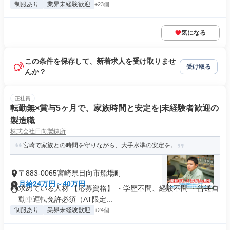
制服あり
業界未経験歓迎
+23個
気になる
この条件を保存して、新着求人を受け取りませ
受け取る
んか？
正社員
転勤無×賞与5ヶ月で、家族時間と安定を|未経験者歓迎の
製造職
株式会社日向製錬所
宮崎で家族との時間を守りながら、大手水準の安定を。
〒883-0065宮崎県日向市船場町
月給24万円～40万円
求めている人材 【応募資格】 ・学歴不問、経験不問 ・普通自
動車運転免許必須（AT限定...
制服あり
業界未経験歓迎
+24個