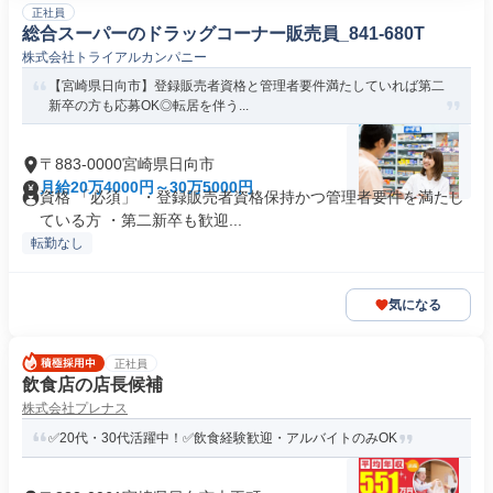
正社員
総合スーパーのドラッグコーナー販売員_841-680T
株式会社トライアルカンパニー
【宮崎県日向市】登録販売者資格と管理者要件満たしていれば第二
新卒の方も応募OK◎転居を伴う...
〒883-0000宮崎県日向市
月給20万4000円～30万5000円
資格 「必須」 ・登録販売者資格保持かつ管理者要件を満たし
ている方 ・第二新卒も歓迎...
転勤なし
気になる
正社員
飲食店の店長候補
株式会社プレナス
✅20代・30代活躍中！✅飲食経験歓迎・アルバイトのみOK