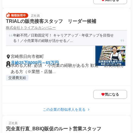
正社員
TRIALの販売接客スタッフ リーダー候補
株式会社トライアルカンパニー
年齢不問／日勤固定可！ キャリアアップ・年収アップを目指せ
る！／小売業等の経験が活かせる／...
宮崎県日向市都町
月給25万8000円～65万円
求める人材: 必須 ・小売業の経験がある方 歓迎 ・店長経験が
ある方（※業態・店舗...
交通費支給
気になる
この企業の類似求人を見る
正社員
完全直行直_BBIQ販促のルート営業スタッフ