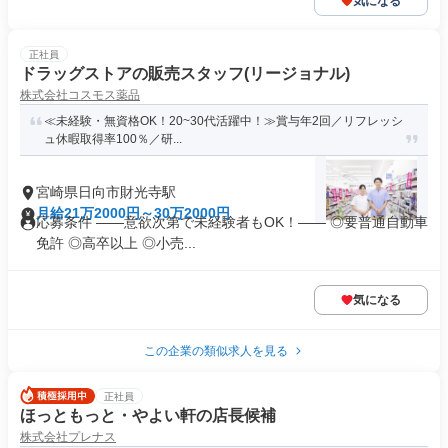
気になる
正社員
ドラッグストアの販売スタッフ(リージョナル)
株式会社コスモス薬品
≪未経験・無資格OK！20~30代活躍中！≫賞与年2回／リフレッシ
ュ休暇取得率100％／研...
宮崎県日向市財光寺駅
月給21万2000円～30万2000円
応募条件 ――意欲次第で未経験者もOK！―― ◎要普通自動車
免許 ◎高卒以上 ◎小売...
気になる
この企業の類似求人を見る
正社員
ほっともっと・やよい軒の店長候補
株式会社プレナス