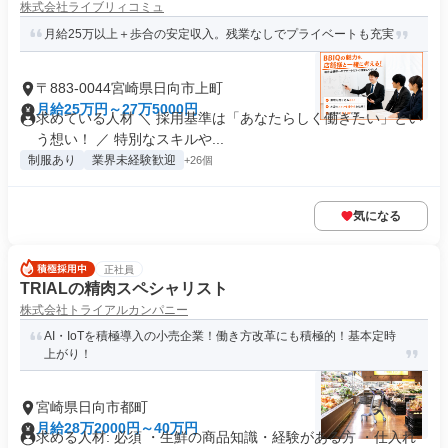
株式会社ライブリィコミュ
月給25万以上＋歩合の安定収入。残業なしでプライベートも充実
〒883-0044宮崎県日向市上町
月給25万円～27万5000円
求めている人材 ＼ 採用基準は「あなたらしく働きたい」とい
う想い！ ／ 特別なスキルや...
制服あり
業界未経験歓迎
+26個
気になる
正社員
TRIALの精肉スペシャリスト
株式会社トライアルカンパニー
AI・IoTを積極導入の小売企業！働き方改革にも積極的！基本定時
上がり！
宮崎県日向市都町
月給28万2000円～40万円
求める人材: 必須 ・生鮮の商品知識・経験がある方 ・仕入れ