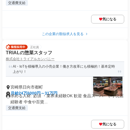
交通費支給
気になる
この企業の類似求人を見る
正社員
TRIALの惣菜スタッフ
株式会社トライアルカンパニー
AI・IoTを積極導入の小売企業！働き方改革にも積極的！基本定時
上がり！
宮崎県日向市都町
月給24万6000円～31万円
求める人材: 必須 ・業界未経験OK 歓迎 食品スーパーや小売店
経験者 中食や百貨...
交通費支給
気になる