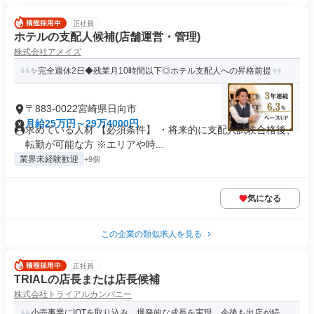
正社員
ホテルの支配人候補(店舗運営・管理)
株式会社アメイズ
✨完全週休2日◆残業月10時間以下◎ホテル支配人への昇格前提
〒883-0022宮崎県日向市
月給25万円～29万4000円
求めている人材 【必須条件】 ・将来的に支配人試験合格後、
転勤が可能な方 ※エリアや時...
業界未経験歓迎
+9個
気になる
この企業の類似求人を見る
正社員
TRIALの店長または店長候補
株式会社トライアルカンパニー
小売事業にIOTを取り込み、爆発的な成長を実現。今後も出店が続