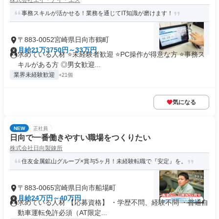
株式会社エイ・アイ・エス
事務スキルが活かせる！業務を通じてIT知識が磨けます！
〒883-0052宮崎県日向市鶴町
月給21万3750円～33万円
求めている人材 ⭐未経験者歓迎 ⭐PC操作が得意な方 ⭐事務ス
キルがある方 ◎男女歓迎...
業界未経験歓迎
+21個
気になる
NEW
正社員
日向で一番働きやすい職場をつくりたい
株式会社日向製錬所
住友金属鉱山グループ×賞与5ヶ月！未経験転職で『安定』を。
〒883-0065宮崎県日向市船場町
月給24万円～40万円
求めている人材 【応募資格】 ・学歴不問、経験不問 ・普通自
動車運転免許必須（AT限定...