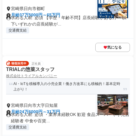
宮崎県日向市都町
月給37万5000円～65万円
求める人材: 必須 【学歴・年齢不問】店長経験がある方 ～以
下いずれかの店長経験が...
交通費支給
気になる
正社員
TRIALの惣菜スタッフ
株式会社トライアルカンパニー
AI・IoTを積極導入の小売企業！働き方改革にも積極的！基本定時
上がり！
宮崎県日向市大字日知屋
月給24万6000円～31万円
求める人材: 必須 ・業界未経験OK 歓迎 食品スーパーや小売店
経験者 中食や百貨...
交通費支給