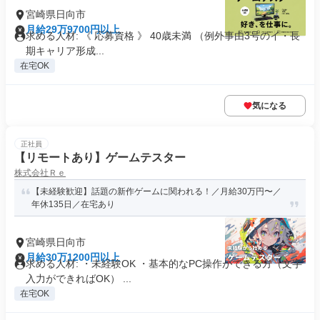
宮崎県日向市
月給29万9700円以上
求める人材: 《 応募資格 》 40歳未満 （例外事由3号のイ・長
期キャリア形成...
在宅OK
気になる
正社員
【リモートあり】ゲームテスター
株式会社Ｒｅ
【未経験歓迎】話題の新作ゲームに関われる！／月給30万円〜／
年休135日／在宅あり
宮崎県日向市
月給30万1200円以上
求める人材: ・未経験OK ・基本的なPC操作ができる方（文字
入力ができればOK） ...
在宅OK