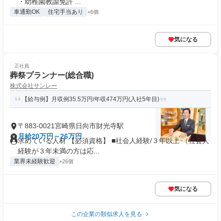
・幼稚園教諭免許 ...
車通勤OK
住宅手当あり
+6個
気になる
正社員
葬祭プランナー(総合職)
株式会社サンレー
【給与例】月収例35.5万円/年収474万円(入社5年目)
〒883-0021宮崎県日向市財光寺駅
月給20万円～26万円
求めている人材 【必須資格】 ■社会人経験/３年以上 （社会人
経験が３年未満の方は応...
業界未経験歓迎
+26個
気になる
この企業の類似求人を見る