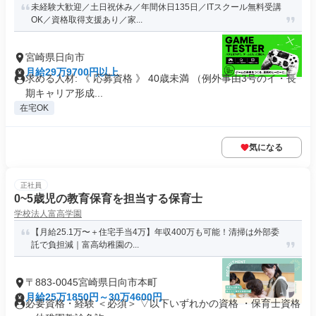
未経験大歓迎／土日祝休み／年間休日135日／ITスクール無料受講
OK／資格取得支援あり／家...
宮崎県日向市
月給29万9700円以上
求める人材: 《 応募資格 》 40歳未満 （例外事由3号のイ・長
期キャリア形成...
在宅OK
気になる
正社員
0~5歳児の教育保育を担当する保育士
学校法人富高学園
【月給25.1万〜＋住宅手当4万】年収400万も可能！清掃は外部委
託で負担減｜富高幼稚園の...
〒883-0045宮崎県日向市本町
月給25万1850円～30万4600円
必要資格・経験 ＜必須＞ ▽以下いずれかの資格 ・保育士資格