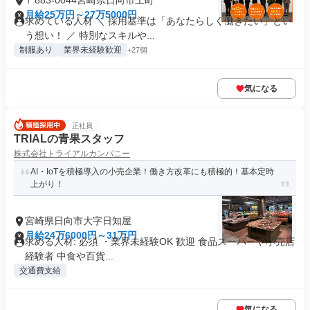
〒883-0044宮崎県日向市上町
月給25万円～27万5000円
求めている人材 ＼ 採用基準は「あなたらしく働きたい」とい
う想い！ ／ 特別なスキルや...
制服あり
業界未経験歓迎
+27個
気になる
正社員
TRIALの青果スタッフ
株式会社トライアルカンパニー
AI・IoTを積極導入の小売企業！働き方改革にも積極的！基本定時
上がり！
宮崎県日向市大字日知屋
月給24万6000円～31万円
求める人材: 必須 ・業界未経験OK 歓迎 食品スーパーや小売店
経験者 中食や百貨...
交通費支給
気になる