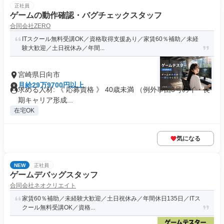
正社員
ゲームの動作確認・バグチェックスタッフ
合同会社ZERO
ITスクール無料受講OK／資格取得支援あり／家賃60％補助／未経
験大歓迎／土日祝休み／年間...
宮崎県日向市
月給29万9700円以上
求める人材: 《 応募資格 》 40歳未満 （例外事由3号のイ・長
期キャリア形成...
在宅OK
気になる
NEW
正社員
ゲームデバッグスタッフ
合同会社ネオクリエイト
家賃60％補助／未経験大歓迎／土日祝休み／年間休日135日／ITス
クール無料受講OK／資格...