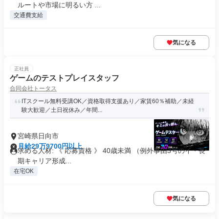
ルートや市場に明るい方 ...
交通費支給
気になる
正社員
ゲームのテストプレイスタッフ
合同会社トータス
ITスクール無料受講OK／資格取得支援あり／家賃60％補助／未経
験大歓迎／土日祝休み／年間...
宮崎県日向市
月給29万9700円以上
求める人材: 《 応募資格 》 40歳未満 （例外事由3号のイ・長
期キャリア形成...
在宅OK
気になる