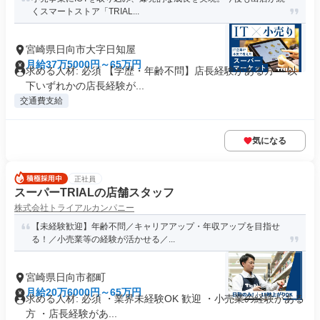
くスマートストア「TRIAL...
宮崎県日向市大字日知屋
月給37万5000円～65万円
求める人材: 必須 【学歴・年齢不問】店長経験がある方 ～以
下いずれかの店長経験が...
交通費支給
気になる
正社員
スーパーTRIALの店舗スタッフ
株式会社トライアルカンパニー
【未経験歓迎】年齢不問／キャリアアップ・年収アップを目指せ
る！／小売業等の経験が活かせる／...
宮崎県日向市都町
月給20万6000円～65万円
求める人材: 必須 ・業界未経験OK 歓迎 ・小売業の経験がある
方 ・店長経験があ...