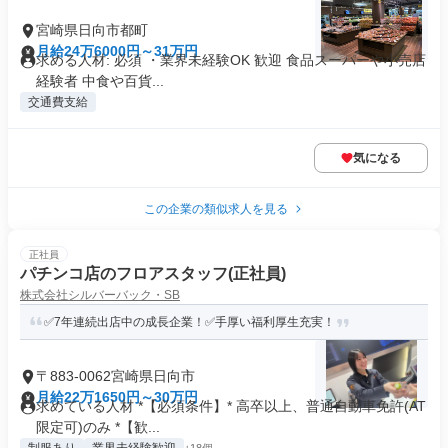
宮崎県日向市都町
月給24万6000円～31万円
求める人材: 必須 ・業界未経験OK 歓迎 食品スーパーや小売店
経験者 中食や百貨...
交通費支給
気になる
この企業の類似求人を見る
正社員
パチンコ店のフロアスタッフ(正社員)
株式会社シルバーバック・SB
✅7年連続出店中の成長企業！✅手厚い福利厚生充実！
〒883-0062宮崎県日向市
月給22万1650円～30万円
求めている人材 *【必須条件】* 高卒以上、普通自動車免許(AT
限定可)のみ *【歓...