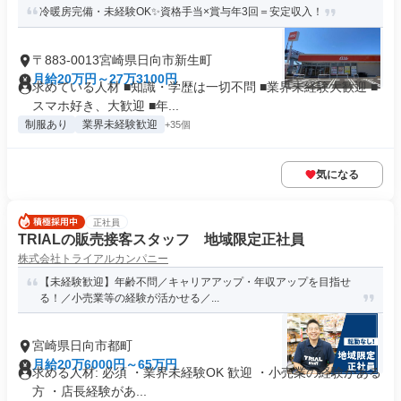
冷暖房完備・未経験OK✨資格手当×賞与年3回＝安定収入！
〒883-0013宮崎県日向市新生町
月給20万円～27万3100円
求めている人材 ■知識・学歴は一切不問 ■業界未経験大歓迎 ■
スマホ好き、大歓迎 ■年...
制服あり
業界未経験歓迎
+35個
気になる
正社員
TRIALの販売接客スタッフ 地域限定正社員
株式会社トライアルカンパニー
【未経験歓迎】年齢不問／キャリアアップ・年収アップを目指せ
る！／小売業等の経験が活かせる／...
宮崎県日向市都町
月給20万6000円～65万円
求める人材: 必須 ・業界未経験OK 歓迎 ・小売業の経験がある
方 ・店長経験があ...