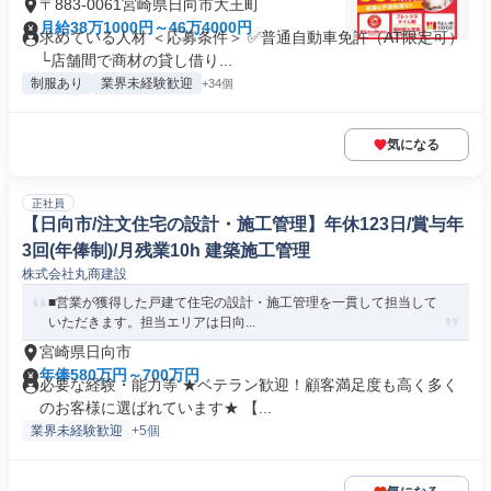
〒883-0061宮崎県日向市大王町
月給38万1000円～46万4000円
求めている人材 ＜応募条件＞ ✅普通自動車免許（AT限定可）
└店舗間で商材の貸し借り...
制服あり
業界未経験歓迎
+34個
気になる
正社員
【日向市/注文住宅の設計・施工管理】年休123日/賞与年
3回(年俸制)/月残業10h 建築施工管理
株式会社丸商建設
■営業が獲得した戸建て住宅の設計・施工管理を一貫して担当して
いただきます。担当エリアは日向...
宮崎県日向市
年俸580万円～700万円
必要な経験・能力等 ★ベテラン歓迎！顧客満足度も高く多く
のお客様に選ばれています★ 【...
業界未経験歓迎
+5個