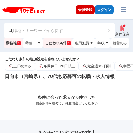
会員登録
ログイン
職種・キーワードから探す
条件保存
勤務地
職種
こだわり条件
雇用形態
年収
新着のみ
1
1
こだわり条件の追加設定を忘れていませんか？
土日祝休み
年間休日120日以上
完全週休2日制
学歴
日向市（宮崎県）、70代も応募可の転職・求人情報
条件に合った求人が 0件でした
検索条件を緩めて、再度検索してください