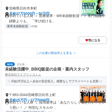
宮崎県日向市本町
月給37万5000円～50万円
求めている人材 ＜ 医療業界・MR未経験歓迎！＞ 専門知識や
経験よりも、 「学び続ける...
業界未経験歓迎
+29個
気になる
この企業の類似求人を見る
NEW
正社員
未経験活躍中_BBIQ販促の企画・案内スタッフ
株式会社ライブリィコミュ
月給25万以上＋歩合の安定収入。残業なしでプライベートも充実
〒883-0044宮崎県日向市上町
月給25万円～27万5000円
求めている人材 ＼ 採用基準は「あなたらしく働きたい」とい
う想い！ ／ 特別なスキルや...