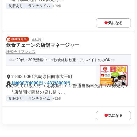
制服あり
ランチタイム
+29個
気になる
正社員
飲食チェーンの店舗マネージャー
株式会社プレナス
✅20代・30代活躍中！✅飲食経験歓迎・アルバイトのみOK
〒883-0061宮崎県日向市大王町
月給36万4000円～43万8000円
求めている人材 ＜応募条件＞ ✅普通自動車免許（AT限定可）
└店舗間で商材の貸し借り...
制服あり
ランチタイム
+32個
気になる