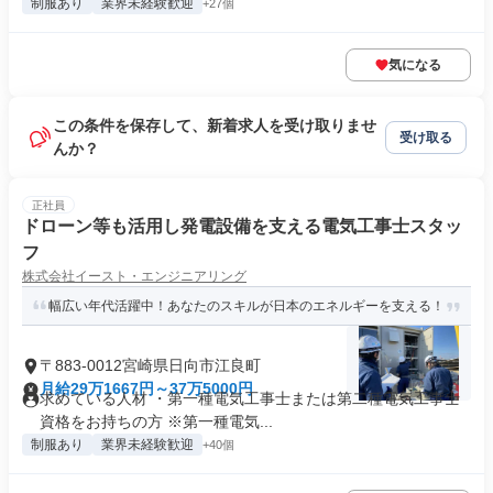
制服あり
業界未経験歓迎
+27個
気になる
この条件を保存して、新着求人を受け取りませ
受け取る
んか？
正社員
ドローン等も活用し発電設備を支える電気工事士スタッ
フ
株式会社イースト・エンジニアリング
幅広い年代活躍中！あなたのスキルが日本のエネルギーを支える！
〒883-0012宮崎県日向市江良町
月給29万1667円～37万5000円
求めている人材 ・第一種電気工事士または第二種電気工事士
資格をお持ちの方 ※第一種電気...
制服あり
業界未経験歓迎
+40個