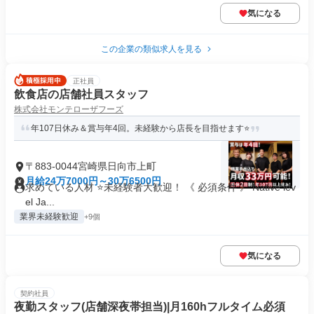
気になる
この企業の類似求人を見る
正社員
飲食店の店舗社員スタッフ
株式会社モンテローザフーズ
年107日休み＆賞与年4回。未経験から店長を目指せます⭐️
〒883-0044宮崎県日向市上町
月給24万7000円～30万6500円
求めている人材 ⭐未経験者大歓迎！ 《 必須条件 》 Native lev
el Ja...
業界未経験歓迎
+9個
気になる
契約社員
夜勤スタッフ(店舗深夜帯担当)|月160hフルタイム必須