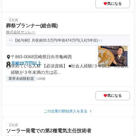
気になる
正社員
葬祭プランナー(総合職)
株式会社サンレー
【給与例】月収例35.5万円/年収474万円(入社5年目)
〒883-0068宮崎県日向市亀崎西
月給20万円以上
求めている人材 【必須資格】 ■社会人経験/３年以上 （社会人
経験が３年未満の方は応...
業界未経験歓迎
+26個
気になる
この企業の類似求人を見る
正社員
ソーラー発電での第2種電気主任技術者