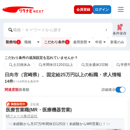
会員登録
ログイン
職種・キーワードから探す
条件保存
勤務地
職種
こだわり条件
雇用形態
年収
新着のみ
1
1
こだわり条件の追加設定を忘れていませんか？
土日祝休み
年間休日120日以上
完全週休2日制
学歴
日向市（宮崎県）、固定給25万円以上の転職・求人情報
14
件
1
〜
14
件目を表示中
関連度順
新着順
詳細表示
正社員
医療営業職(MR・医療機器営業)
MIフォース株式会社
未経験から月37万/年間休日125日！未経験からMR営業に！