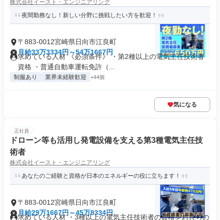
株式会社イースト・エンジニアリング
夜間勤務なし！新しい分野に挑戦したい方を歓迎！
〒883-0012宮崎県日向市江良町
月給33万3334円～54万1667円
求めている人材 《必須条件》 ・第2種以上の電気主任技術者
資格 ・普通自動車運転免許（...
制服あり
業界未経験歓迎
+44個
気になる
正社員
ドローン等も活用し発電設備を支える第3種電気主任技
術者
株式会社イースト・エンジニアリング
あなたのご経験と資格が日本のエネルギーの役に立ちます！
〒883-0012宮崎県日向市江良町
月給29万1667円～45万8334円
求めている人材 ・3種以上の電気主任技術者の資格をお持ちの