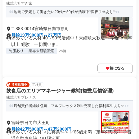
株式会社すき家
地元で安定して働きたい20代〜50代が活躍中*深夜手当あり*
〒883-0014宮崎県日向市原町
月給19万9000円～27万円
求めている人材 40～50代活躍中！未経験大歓迎！ 学歴：高卒
以上 経験：一切問いま...
制服あり
業界未経験歓迎
+28個
気になる
正社員
飲食店のエリアマネージャー候補(複数店舗管理)
株式会社プレナス
店舗責任者経験必須！フルフレックス制✨充実した福利厚生あり✨
宮崎県日向市大王町
月給42万5000円～47万2000円
求めている人材 ＜応募条件＞ ✅65歳未満（定年のため） ✅普
通自動車免許（AT限定可...