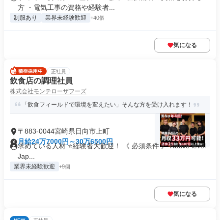
方 ・電気工事の資格や経験者...
制服あり
業界未経験歓迎
+40個
気になる
正社員
飲食店の調理社員
株式会社モンテローザフーズ
「飲食フィールドで環境を変えたい」そんな方を受け入れます！
〒883-0044宮崎県日向市上町
月給24万7000円～30万6500円
求めている人材 ⭐経験者大歓迎！ 《 必須条件 》 Native level
Jap...
業界未経験歓迎
+9個
気になる