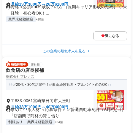
月給19万3000円～26万6100円
資格 <必須> ■39歳以下の方 （長期キャリア形成のため） ◇未
経験・初心者OK！...
業界未経験歓迎
+10個
気になる
この企業の類似求人を見る
正社員
飲食店の店長候補
株式会社プレナス
✅20代・30代活躍中！✅飲食経験歓迎・アルバイトのみOK
〒883-0061宮崎県日向市大王町
月給38万1000円～46万4000円
求めている人材 ＜応募条件＞ ✅普通自動車免許（AT限定可）
└店舗間で商材の貸し借り...
制服あり
業界未経験歓迎
+34個