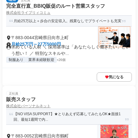
NEW
正社員
完全直行直_BBIQ販促のルート営業スタッフ
株式会社ライブリィコミュ
月給25万以上＋歩合の安定収入。残業なしでプライベートも充実
〒883-0044宮崎県日向市上町
月給25万円～27万5000円
求めている人材 ＼ 採用基準は「あなたらしく働きたい」とい
う想い！ ／ 特別なスキルや...
制服あり
業界未経験歓迎
+26個
気になる
正社員
販売スタッフ
株式会社パーソナルネット
【NO VISA SUPPORT】★とりあえず応募してみたもOK★面接1
回、最短1週間で内...
〒883-0052宮崎県日向市鶴町