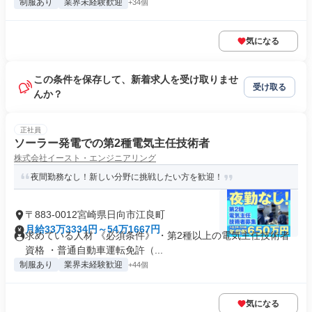
制服あり
業界未経験歓迎
+34個
気になる
この条件を保存して、新着求人を受け取りませ
受け取る
んか？
正社員
ソーラー発電での第2種電気主任技術者
株式会社イースト・エンジニアリング
夜間勤務なし！新しい分野に挑戦したい方を歓迎！
〒883-0012宮崎県日向市江良町
月給33万3334円～54万1667円
求めている人材 《必須条件》 ・第2種以上の電気主任技術者
資格 ・普通自動車運転免許（...
制服あり
業界未経験歓迎
+44個
気になる