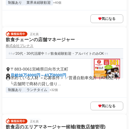
制服あり
業界未経験歓迎
+40個
気になる
正社員
飲食チェーンの店舗マネージャー
株式会社プレナス
✅20代・30代活躍中！✅飲食経験歓迎・アルバイトのみOK
〒883-0061宮崎県日向市大王町
月給36万4000円～43万8000円
求めている人材 ＜応募条件＞ ✅普通自動車免許（AT限定可）
└店舗間で商材の貸し借り...
制服あり
ランチタイム
+32個
気になる
正社員
飲食店のエリアマネージャー候補(複数店舗管理)