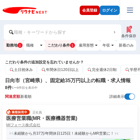
会員登録
ログイン
職種・キーワードから探す
条件保存
勤務地
職種
こだわり条件
雇用形態
年収
新着のみ
1
1
こだわり条件の追加設定を忘れていませんか？
土日祝休み
年間休日120日以上
完全週休2日制
学歴
日向市（宮崎県）、固定給35万円以上の転職・求人情報
8
件
1
〜
8
件目を表示中
関連度順
新着順
詳細表示
正社員
医療営業職(MR・医療機器営業)
MIフォース株式会社
未経験から月37万/年間休日125日！未経験からMR営業に！