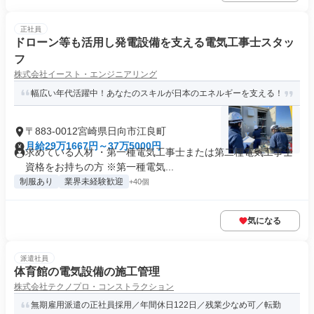
正社員
ドローン等も活用し発電設備を支える電気工事士スタッ
フ
株式会社イースト・エンジニアリング
幅広い年代活躍中！あなたのスキルが日本のエネルギーを支える！
〒883-0012宮崎県日向市江良町
月給29万1667円～37万5000円
求めている人材 ・第一種電気工事士または第二種電気工事士
資格をお持ちの方 ※第一種電気...
制服あり
業界未経験歓迎
+40個
気になる
派遣社員
体育館の電気設備の施工管理
株式会社テクノプロ・コンストラクション
無期雇用派遣の正社員採用／年間休日122日／残業少なめ可／転勤