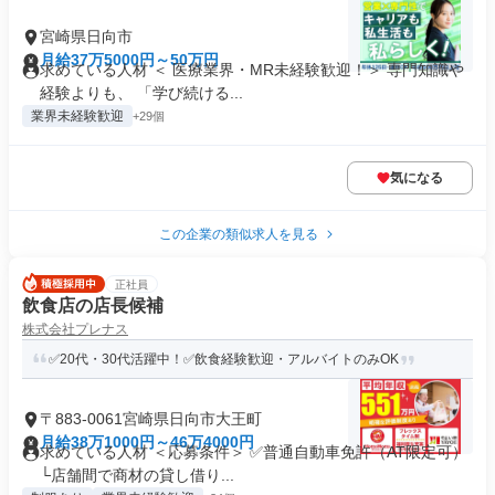
宮崎県日向市
月給37万5000円～50万円
求めている人材 ＜ 医療業界・MR未経験歓迎！＞ 専門知識や
経験よりも、 「学び続ける...
業界未経験歓迎
+29個
気になる
この企業の類似求人を見る
正社員
飲食店の店長候補
株式会社プレナス
✅20代・30代活躍中！✅飲食経験歓迎・アルバイトのみOK
〒883-0061宮崎県日向市大王町
月給38万1000円～46万4000円
求めている人材 ＜応募条件＞ ✅普通自動車免許（AT限定可）
└店舗間で商材の貸し借り...