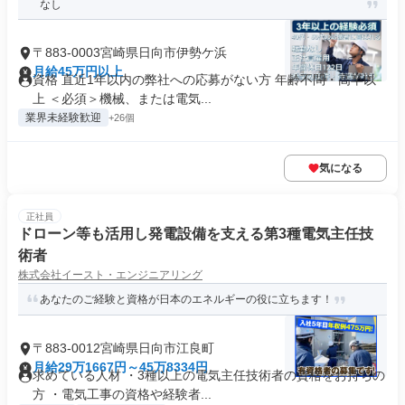
なし
〒883-0003宮崎県日向市伊勢ケ浜
月給45万円以上
資格 直近1年以内の弊社への応募がない方 年齢不問・高卒以
上 ＜必須＞機械、または電気...
業界未経験歓迎
+26個
気になる
正社員
ドローン等も活用し発電設備を支える第3種電気主任技
術者
株式会社イースト・エンジニアリング
あなたのご経験と資格が日本のエネルギーの役に立ちます！
〒883-0012宮崎県日向市江良町
月給29万1667円～45万8334円
求めている人材 ・3種以上の電気主任技術者の資格をお持ちの
方 ・電気工事の資格や経験者...