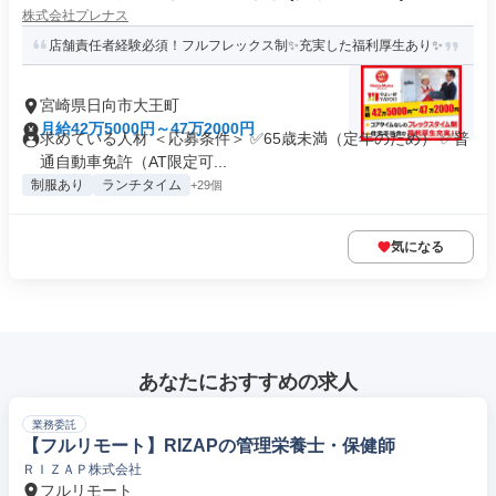
株式会社プレナス
店舗責任者経験必須！フルフレックス制✨充実した福利厚生あり✨
宮崎県日向市大王町
月給42万5000円～47万2000円
求めている人材 ＜応募条件＞ ✅65歳未満（定年のため） ✅普
通自動車免許（AT限定可...
制服あり
ランチタイム
+29個
気になる
あなたにおすすめの求人
業務委託
【フルリモート】RIZAPの管理栄養士・保健師
ＲＩＺＡＰ株式会社
フルリモート