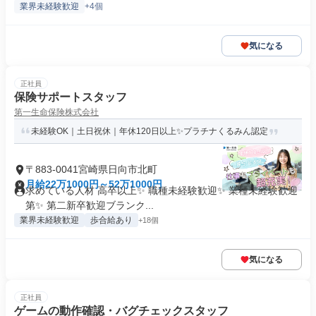
業界未経験歓迎
+4個
気になる
正社員
保険サポートスタッフ
第一生命保険株式会社
未経験OK｜土日祝休｜年休120日以上✨プラチナくるみん認定
〒883-0041宮崎県日向市北町
月給22万1000円～52万1000円
求めている人材 高卒以上✨ 職種未経験歓迎✨ 業種未経験歓迎
第✨ 第二新卒歓迎ブランク...
業界未経験歓迎
歩合給あり
+18個
気になる
正社員
ゲームの動作確認・バグチェックスタッフ