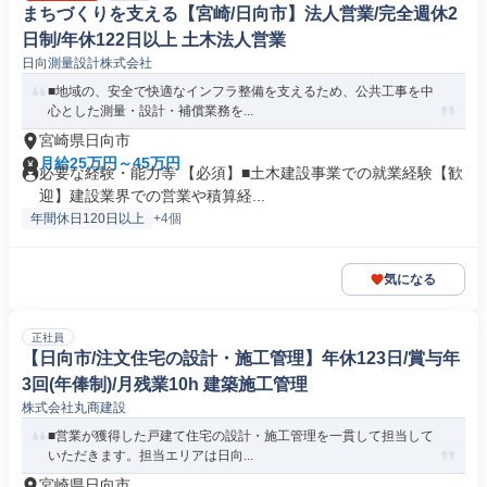
まちづくりを支える【宮崎/日向市】法人営業/完全週休2
日制/年休122日以上 土木法人営業
日向測量設計株式会社
■地域の、安全で快適なインフラ整備を支えるため、公共工事を中
心とした測量・設計・補償業務を...
宮崎県日向市
月給25万円～45万円
必要な経験・能力等 【必須】■土木建設事業での就業経験【歓
迎】建設業界での営業や積算経...
年間休日120日以上
+4個
気になる
正社員
【日向市/注文住宅の設計・施工管理】年休123日/賞与年
3回(年俸制)/月残業10h 建築施工管理
株式会社丸商建設
■営業が獲得した戸建て住宅の設計・施工管理を一貫して担当して
いただきます。担当エリアは日向...
宮崎県日向市