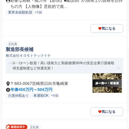
必要な経験・能力等 【必須】■建設部門の技術士の資格をお持
ちの方 【人物像】意欲的で責...
業界未経験歓迎
+5個
気になる
正社員
製造部長候補
株式会社キヨモトテックイチ
U・Iターン歓迎！高い技術力と実績/創業90年の安定企業◎資格取
得支援制度など待遇充実！
〒883-0067宮崎県日向市亀崎東
年俸450万円～504万円
介護休暇あり
車通勤OK
+6個
気になる
正社員