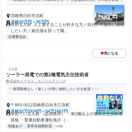
宮崎県日向市北町
月給25万円～30万円
求める人材: 人と接することが好きな方／自分の可能性に挑戦
したい方／責任感を持って職...
交通費支給
気になる
正社員
ソーラー発電での第2種電気主任技術者
株式会社イースト・エンジニアリング
夜間勤務なし！新しい分野に挑戦したい方を歓迎！
〒883-0012宮崎県日向市江良町
月給33万3334円～54万1667円
求めている人材 《必須条件》 ・第2種以上の電気主任技術者
資格 ・普通自動車運転免許（...
制服あり
業界未経験歓迎
+44個