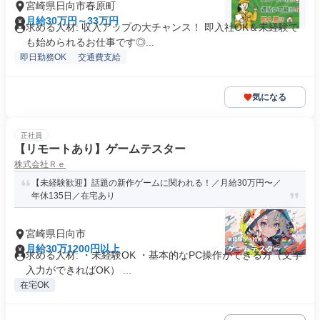
宮崎県日向市春原町
月給30万円～33万円
求める人材: 収入アップの大チャンス！ 即入社OK＆未経験で
も始められるお仕事です◎...
即日勤務OK
交通費支給
気になる
正社員
【リモートあり】ゲームテスター
株式会社Ｒｅ
【未経験歓迎】話題の新作ゲームに関われる！／月給30万円〜／
年休135日／在宅あり
宮崎県日向市
月給30万1200円以上
求める人材: ・未経験OK ・基本的なPC操作ができる方（文字
入力ができればOK） ...
在宅OK