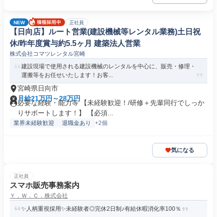
NEW
正社員
【日向店】ルート営業(建設機械等レンタル業務)土日祝
休/昨年度賞与約5.5ヶ月 建築法人営業
株式会社コマツレンタル宮崎
建設現場で使用される建設機械のレンタルを中心に、販売・修理・
運搬等をお任せいたします！お客...
宮崎県日向市
月給21万円～28万円
必要な経験・能力等 【未経験歓迎！/研修＋先輩同行でしっか
りサポートします！】 【必須...
業界未経験歓迎
退職金あり
+2個
気になる
正社員
スマホ販売事務案内
Ｙ．Ｗ．Ｃ．株式会社
✨人柄重視採用✨未経験者◎完休2日制♪有給休暇消化率100％