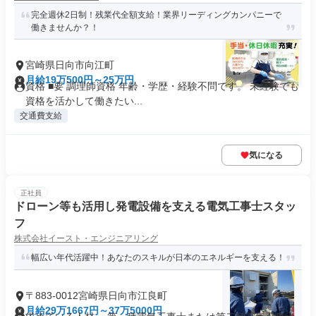
完全週休2日制！残業代全額支給！業界リーディングカンパニーで
働きませんか？！
宮崎県日向市向江町
月給19万500円～25万円
資格 ■要 調理師資格 年齢・学歴・経験不問です。 未経験でも
資格を活かして働きたい...
交通費支給
気になる
正社員
ドローン等も活用し発電設備を支える電気工事士スタッ
フ
株式会社イースト・エンジニアリング
幅広い年代活躍中！あなたのスキルが日本のエネルギーを支える！
〒883-0012宮崎県日向市江良町
月給29万1667円～37万5000円