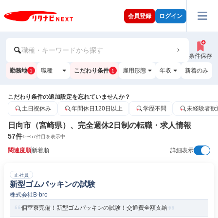
会員登録
ログイン
職種・キーワードから探す
条件保存
勤務地
職種
こだわり条件
雇用形態
年収
新着のみ
1
1
こだわり条件の追加設定を忘れていませんか？
土日祝休み
年間休日120日以上
学歴不問
未経験者歓
日向市（宮崎県）、完全週休2日制の転職・求人情報
57
件
1
〜
57
件目を表示中
関連度順
新着順
詳細表示
正社員
新型ゴムパッキンの試験
株式会社B-bro
個室寮完備！新型ゴムパッキンの試験！交通費全額支給