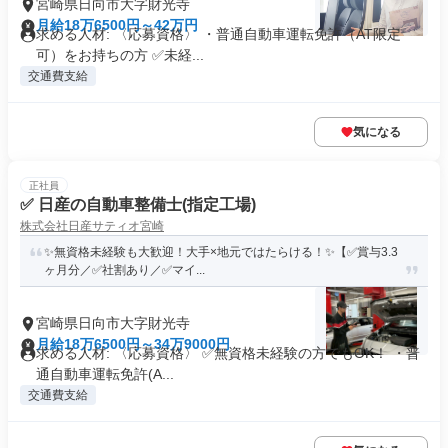
宮崎県日向市大字財光寺
月給18万6500円～42万円
求める人材: 〈応募資格〉 ・普通自動車運転免許（AT限定
可）をお持ちの方 ✅️未経...
交通費支給
気になる
正社員
✅ 日産の自動車整備士(指定工場)
株式会社日産サティオ宮崎
✨無資格未経験も大歓迎！大手×地元ではたらける！✨【✅賞与3.3
ヶ月分／✅社割あり／✅マイ...
宮崎県日向市大字財光寺
月給18万6500円～34万9000円
求める人材: 〈応募資格〉 ✅️無資格未経験の方でもOK！ ・普
通自動車運転免許(A...
交通費支給