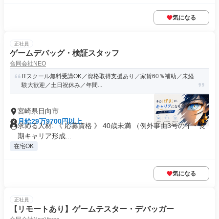
気になる
正社員
ゲームデバッグ・検証スタッフ
合同会社NEO
ITスクール無料受講OK／資格取得支援あり／家賃60％補助／未経
験大歓迎／土日祝休み／年間...
宮崎県日向市
月給29万9700円以上
求める人材: 《 応募資格 》 40歳未満 （例外事由3号のイ・長
期キャリア形成...
在宅OK
気になる
正社員
【リモートあり】ゲームテスター・デバッガー