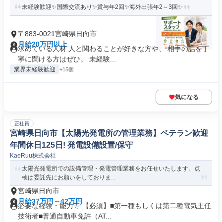
未経験歓迎✨国際交流あり✨賞与年2回✨海外出張年2～3回✨
〒883-0021宮崎県日向市
月給20万円以上
求めている人材 人と関わることが好きな方や、 相手の話を丁
寧に聞ける方はぜひ。 未経験...
業界未経験歓迎
+15個
気になる
正社員
宮崎県日向市【太陽光発電所の管理業務】ベテラン歓迎
年間休日125日! 発電設備設置/保守
KaeRuu株式会社
太陽光発電所での設備管理・発電管理業務をお任せいたします。点
検は委託先にお願いをしておりま...
宮崎県日向市
月給37万円～42万円
必要な経験・能力等 【必須】■第一種もしくは第二種電気主任
技術者■普通自動車免許（AT...