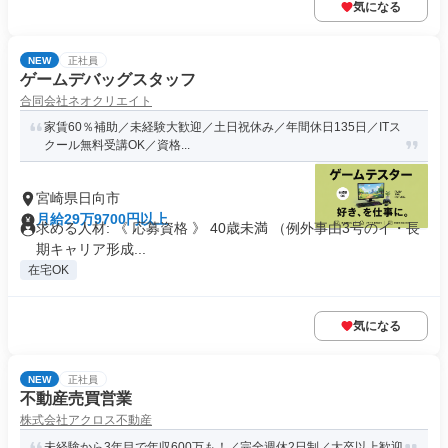
気になる
NEW
正社員
ゲームデバッグスタッフ
合同会社ネオクリエイト
家賃60％補助／未経験大歓迎／土日祝休み／年間休日135日／ITス
クール無料受講OK／資格...
宮崎県日向市
月給29万9700円以上
求める人材: 《 応募資格 》 40歳未満 （例外事由3号のイ・長
期キャリア形成...
在宅OK
気になる
NEW
正社員
不動産売買営業
株式会社アクロス不動産
未経験から3年目で年収600万も！／完全週休2日制／大卒以上歓迎