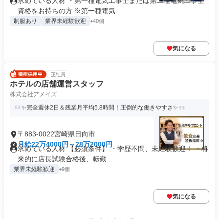
求めている人材 ・第一種電気工事士または第二種電気工事士
資格をお持ちの方 ※第一種電気...
制服あり
業界未経験歓迎
+40個
気になる
正社員
ホテルの店舗運営スタッフ
株式会社アメイズ
✨完全週休2日＆残業月平均5.8時間！圧倒的な働きやすさ✨
〒883-0022宮崎県日向市
月給22万4000円～28万2000円
求めている人材 【必須条件】 ・学歴不問、未経験歓迎！ ・将
来的に店長試験合格後、転勤...
業界未経験歓迎
+9個
気になる