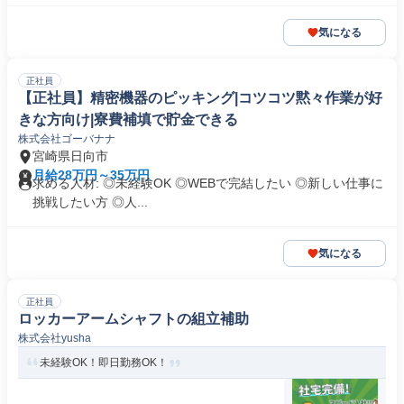
気になる
正社員
【正社員】精密機器のピッキング|コツコツ黙々作業が好
きな方向け|寮費補填で貯金できる
株式会社ゴーバナナ
宮崎県日向市
月給28万円～35万円
求める人材: ◎未経験OK ◎WEBで完結したい ◎新しい仕事に
挑戦したい方 ◎人...
気になる
正社員
ロッカーアームシャフトの組立補助
株式会社yusha
未経験OK！即日勤務OK！