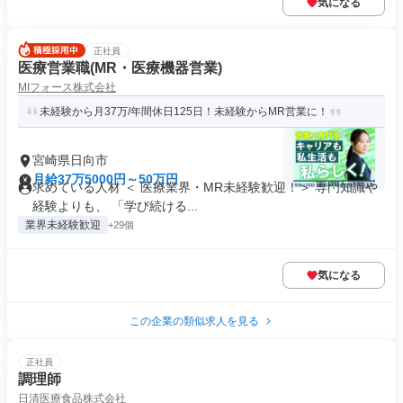
気になる
正社員
医療営業職(MR・医療機器営業)
MIフォース株式会社
未経験から月37万/年間休日125日！未経験からMR営業に！
宮崎県日向市
月給37万5000円～50万円
求めている人材 ＜ 医療業界・MR未経験歓迎！＞ 専門知識や
経験よりも、 「学び続ける...
業界未経験歓迎
+29個
気になる
この企業の類似求人を見る
正社員
調理師
日清医療食品株式会社