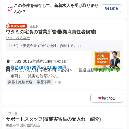
この条件を保存して、新着求人を受け取りませ
受け取る
んか？
正社員
ワタミの宅食の営業所管理(拠点責任者候補)
ワタミ株式会社
大手・安定企業で“食”で地域に貢献する。
〒883-0015宮崎県日向市永江町
月給26万9700円～32万6800円
求めている人材 学歴不問 ＜必須＞ ・普通自動車免許（AT限
定可） ・誠実な対応がで...
業界未経験歓迎
学歴不問
+13個
気になる
正社員
サポートスタッフ(技能実習生の受入れ・紹介)
東亜市場開拓協同組合