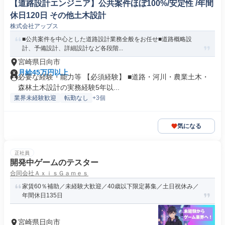
【道路設計エンジニア】公共案件ほぼ100%/安定性 /年間
休日120日 その他土木設計
株式会社アップス
■公共案件を中心とした道路設計業務全般をお任せ■道路概略設
計、予備設計、詳細設計など各段階...
宮崎県日向市
月給45万円以上
必要な経験・能力等 【必須経験】 ■道路・河川・農業土木・
森林土木設計の実務経験5年以...
業界未経験歓迎
転勤なし
+3個
気になる
正社員
開発中ゲームのテスター
合同会社ＡｘｉｓＧａｍｅｓ
家賃60％補助／未経験大歓迎／40歳以下限定募集／土日祝休み／
年間休日135日
宮崎県日向市