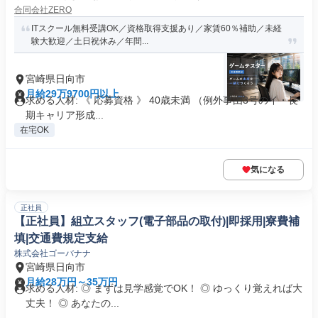
合同会社ZERO
ITスクール無料受講OK／資格取得支援あり／家賃60％補助／未経
験大歓迎／土日祝休み／年間...
宮崎県日向市
月給29万9700円以上
求める人材: 《 応募資格 》 40歳未満 （例外事由3号のイ・長
期キャリア形成...
在宅OK
気になる
正社員
【正社員】組立スタッフ(電子部品の取付)|即採用|寮費補
填|交通費規定支給
株式会社ゴーバナナ
宮崎県日向市
月給28万円～35万円
求める人材: ◎ まずは見学感覚でOK！ ◎ ゆっくり覚えれば大
丈夫！ ◎ あなたの...