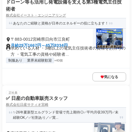
ドローン等も活用し発電設備を支える第3種電気主任技
術者
株式会社イースト・エンジニアリング
あなたのご経験と資格が日本のエネルギーの役に立ちます！
〒883-0012宮崎県日向市江良町
月給29万1667円～45万8334円
求めている人材 ・3種以上の電気主任技術者の資格をお持ちの
方 ・電気工事の資格や経験者...
制服あり
業界未経験歓迎
+40個
気になる
正社員
✅ 日産の自動車販売スタッフ
株式会社日産サティオ宮崎
✨26年夏新型エルグランド登場で売上期待◎✅平均月収39万円✅未
経験OK／✅社割あり／✅賞...