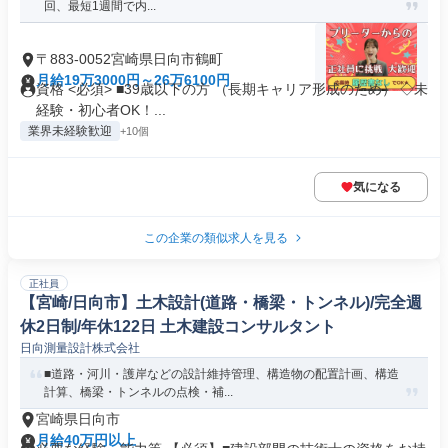
回、最短1週間で内...
〒883-0052宮崎県日向市鶴町
月給19万3000円～26万6100円
資格 <必須> ■39歳以下の方 （長期キャリア形成のため） ◇未
経験・初心者OK！...
業界未経験歓迎
+10個
気になる
この企業の類似求人を見る
正社員
【宮崎/日向市】土木設計(道路・橋梁・トンネル)/完全週
休2日制/年休122日 土木建設コンサルタント
日向測量設計株式会社
■道路・河川・護岸などの設計維持管理、構造物の配置計画、構造
計算、橋梁・トンネルの点検・補...
宮崎県日向市
月給40万円以上