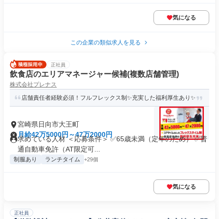
気になる
この企業の類似求人を見る
正社員
飲食店のエリアマネージャー候補(複数店舗管理)
株式会社プレナス
店舗責任者経験必須！フルフレックス制✨充実した福利厚生あり✨
宮崎県日向市大王町
月給42万5000円～47万2000円
求めている人材 ＜応募条件＞ ✅65歳未満（定年のため） ✅普
通自動車免許（AT限定可...
制服あり
ランチタイム
+29個
気になる
正社員