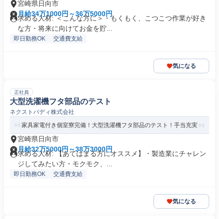
宮崎県日向市
月給34万1000円～36万5000円
求める人材: ＜こんな方に＞・もくもく、こつこつ作業が好き
な方・将来に向けてお金を貯...
即日勤務OK
交通費支給
気になる
正社員
大型洗濯機フタ部品のテスト
ネクストバディ株式会社
家具家電付き個室寮完備！大型洗濯機フタ部品のテスト！手当充実
宮崎県日向市
月給32万5000円～38万3000円
求める人材: 【あてはまる方にオススメ】・製造業にチャレン
ジしてみたい方・モクモク、...
即日勤務OK
交通費支給
気になる