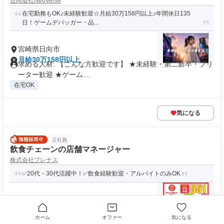
合同会社NeoVerse
在宅勤務もOK♪未経験歓迎☆月給30万158円以上♪年間休日135
日！ゲームデバッガー・品...
宮崎県日向市
月給30万158円以上
求める人材: 【こんな方歓迎です】 ★未経験・第二新卒・フリ
ーター歓迎 ★ゲーム...
在宅OK
気になる
正社員
飲食チェーンの店舗マネージャー
株式会社プレナス
✅20代・30代活躍中！✅飲食経験歓迎・アルバイトのみOK
〒883-0061宮崎県日向市大王町
月給36万4000円～43万8000円
求めている人材 ＜応募条件＞ ✅普通自動車免許（AT限定可）
ホーム
オファー
気になる