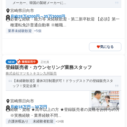
メーカー、韓国の製材メーカーに...
宮崎県日向市
月給28万4200円～35万3000円
必要な経験・能力等 未経験歓迎・第二新卒歓迎 【必須】第一
種運転免許普通自動車 ※離職...
業界未経験歓迎
+5個
気になる
NEW
正社員
登録販売者・カウンセリング業務スタッフ
株式会社マツモトキヨシ九州販売
【未経験歓迎】週休3日制選択可！ドラッグストアの登録販売スタ
ッフ！安定企業！
宮崎県日向市
月給18万円～30万円
経験・資格 ★高卒以上の方 ★登録販売者の資格をお持ちの方
※実務経験・業界経験不問...
介護休暇あり
未経験者歓迎
+14個