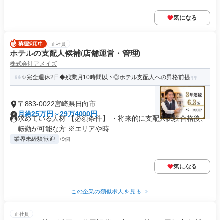
気になる
正社員
ホテルの支配人候補(店舗運営・管理)
株式会社アメイズ
✨完全週休2日◆残業月10時間以下◎ホテル支配人への昇格前提
〒883-0022宮崎県日向市
月給25万円～29万4000円
求めている人材 【必須条件】 ・将来的に支配人試験合格後、
転勤が可能な方 ※エリアや時...
業界未経験歓迎
+9個
気になる
この企業の類似求人を見る
正社員