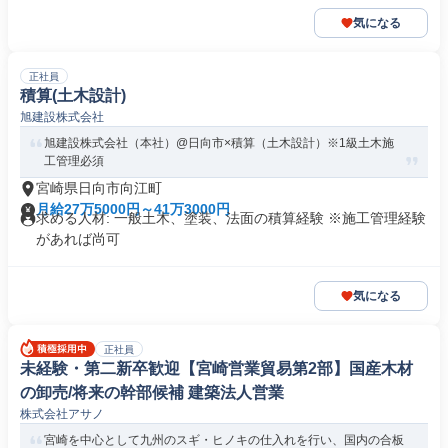
気になる
正社員
積算(土木設計)
旭建設株式会社
旭建設株式会社（本社）@日向市×積算（土木設計）※1級土木施
工管理必須
宮崎県日向市向江町
月給27万5000円～41万3000円
求める人材: 一般土木、塗装、法面の積算経験 ※施工管理経験
があれば尚可
気になる
正社員
未経験・第二新卒歓迎【宮崎営業貿易第2部】国産木材
の卸売/将来の幹部候補 建築法人営業
株式会社アサノ
宮崎を中心として九州のスギ・ヒノキの仕入れを行い、国内の合板