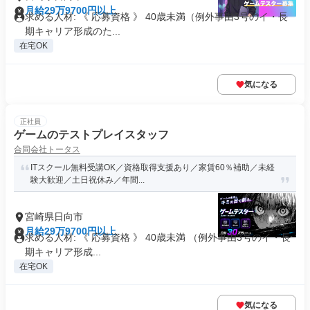
月給29万9700円以上
求める人材: 《 応募資格 》 40歳未満（例外事由3号のイ・長
期キャリア形成のた...
在宅OK
気になる
正社員
ゲームのテストプレイスタッフ
合同会社トータス
ITスクール無料受講OK／資格取得支援あり／家賃60％補助／未経
験大歓迎／土日祝休み／年間...
宮崎県日向市
月給29万9700円以上
求める人材: 《 応募資格 》 40歳未満 （例外事由3号のイ・長
期キャリア形成...
在宅OK
気になる