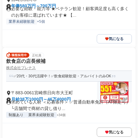
年俸580万円～700万円
必要な経験・能力等 ★ベテラン歓迎！顧客満足度も高く多く
のお客様に選ばれています★ 【...
業界未経験歓迎
+5個
気になる
正社員
飲食店の店長候補
株式会社プレナス
✅20代・30代活躍中！✅飲食経験歓迎・アルバイトのみOK
〒883-0061宮崎県日向市大王町
月給38万1000円～46万4000円
求めている人材 ＜応募条件＞ ✅普通自動車免許（AT限定可）
└店舗間で商材の貸し借り...
制服あり
業界未経験歓迎
+34個
気になる