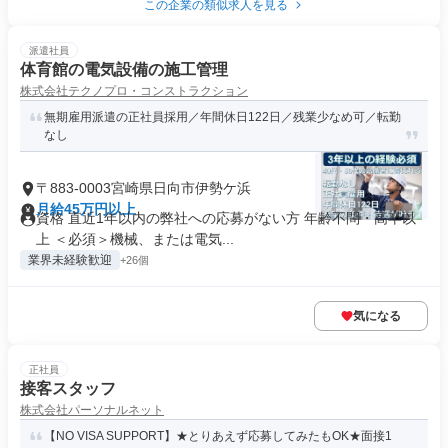
この企業の類似求人を見る
派遣社員
体育館の電気設備の施工管理
株式会社テクノプロ・コンストラクション
無期雇用派遣の正社員採用／年間休日122日／残業少なめ可／転勤
なし
〒883-0003宮崎県日向市伊勢ケ浜
月給45万円以上
資格 直近1年以内の弊社への応募がない方 年齢不問・高卒以
上 ＜必須＞機械、または電気...
業界未経験歓迎
+26個
気になる
正社員
接客スタッフ
株式会社パーソナルネット
【NO VISA SUPPORT】★とりあえず応募してみたもOK★面接1