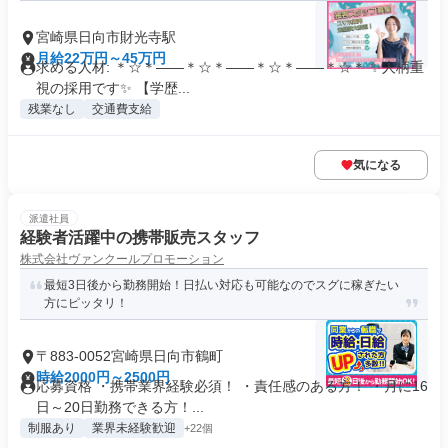
宮崎県日向市財光寺駅
月給22万円～45万円
求める人材: ＊☆＊――＊☆＊――＊☆＊――＊☆＊ ✨人柄重
視の採用です✨ 【学歴...
残業なし
交通費支給
気になる
派遣社員
経験者活躍中の携帯販売スタッフ
株式会社ヴァンクールプロモーション
最短3日後から勤務開始！日払い対応も可能なのでスグに稼ぎたい
方にピッタリ！
〒883-0052宮崎県日向市鶴町
時給2000円～2500円
応募資格 ・携帯業界経験必須！ ・責任感のある方！ ・月に16
日～20日勤務できる方！...
制服あり
業界未経験歓迎
+22個