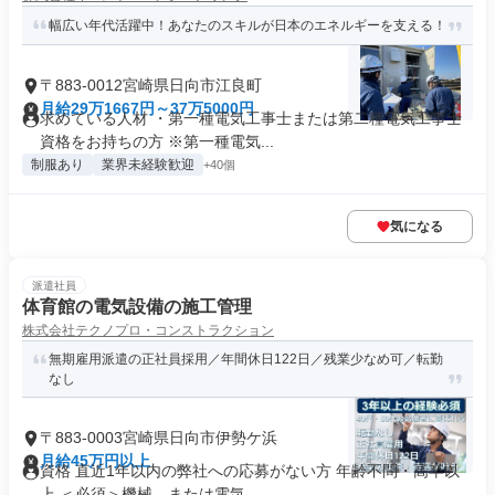
幅広い年代活躍中！あなたのスキルが日本のエネルギーを支える！
〒883-0012宮崎県日向市江良町
月給29万1667円～37万5000円
求めている人材 ・第一種電気工事士または第二種電気工事士
資格をお持ちの方 ※第一種電気...
制服あり
業界未経験歓迎
+40個
気になる
派遣社員
体育館の電気設備の施工管理
株式会社テクノプロ・コンストラクション
無期雇用派遣の正社員採用／年間休日122日／残業少なめ可／転勤
なし
〒883-0003宮崎県日向市伊勢ケ浜
月給45万円以上
資格 直近1年以内の弊社への応募がない方 年齢不問・高卒以
上 ＜必須＞機械、または電気...