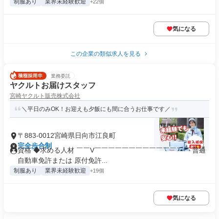
制服あり
業界未経験歓迎
+22個
気になる
この企業の類似求人を見る
業務委託
ヤクルトお届けスタッフ
宮崎ヤクルト販売株式会社
＼平日のみOK！お迎えも夕飯にも間に合うお仕事です／
〒883-0012宮崎県日向市江良町
完全歩合制
資格 ◆求める人材 ￣￣V￣￣￣￣￣￣￣￣￣￣￣￣￣￣ 普通
自動車免許または 原付免許...
制服あり
業界未経験歓迎
+19個
気になる