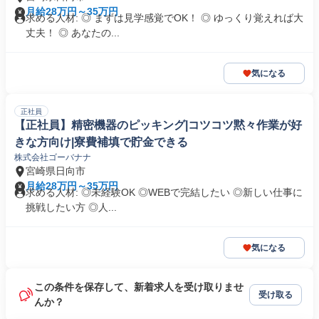
月給28万円～35万円
求める人材: ◎ まずは見学感覚でOK！ ◎ ゆっくり覚えれば大
丈夫！ ◎ あなたの...
気になる
正社員
【正社員】精密機器のピッキング|コツコツ黙々作業が好
きな方向け|寮費補填で貯金できる
株式会社ゴーバナナ
宮崎県日向市
月給28万円～35万円
求める人材: ◎未経験OK ◎WEBで完結したい ◎新しい仕事に
挑戦したい方 ◎人...
気になる
この条件を保存して、新着求人を受け取りませ
受け取る
んか？