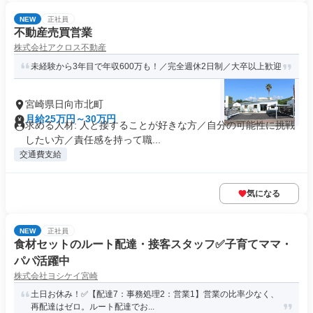
NEW
正社員
不動産売買営業
株式会社アクロス不動産
未経験から3年目で年収600万も！／完全週休2日制／大卒以上歓迎
宮崎県日向市北町
月給25万円～30万円
求める人材: 人と接することが好きな方／自分の可能性に挑戦
したい方／責任感を持って職...
交通費支給
気になる
NEW
正社員
食材セットのルート配達・接客スタッフ✅子育てママ・
パパ活躍中
株式会社ヨシケイ宮崎
土日お休み！✅【配達7：事務処理2：営業1】営業の比率少なく、
再配達はゼロ。ルート配達でお...