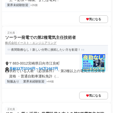
業界未経験歓迎
+26個
気になる
正社員
ソーラー発電での第2種電気主任技術者
株式会社イースト・エンジニアリング
夜間勤務なし！新しい分野に挑戦したい方を歓迎！
〒883-0012宮崎県日向市江良町
月給33万3334円～54万1667円
求めている人材 《必須条件》 ・第2種以上の電気主任技術者
資格 ・普通自動車運転免許（...
制服あり
業界未経験歓迎
+44個
気になる
正社員