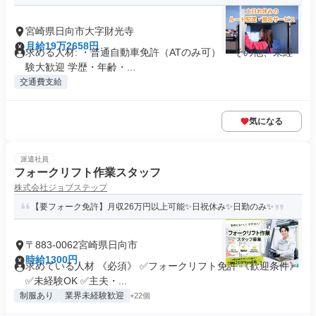
宮崎県日向市大字財光寺
月給19万2658円
求める人材: ・普通自動車免許（ATのみ可） ・その他、未経
験大歓迎 学歴・年齢・...
交通費支給
気になる
派遣社員
フォークリフト作業スタッフ
株式会社ジョブステップ
【要フォーク免許】月収26万円以上可能✨日祝休み✨日勤のみ✨
〒883-0062宮崎県日向市
時給1300円
求めている人材 《必須》 ✅フォークリフト免許 《歓迎条件》
✅未経験OK ✅主夫・...
制服あり
業界未経験歓迎
+22個