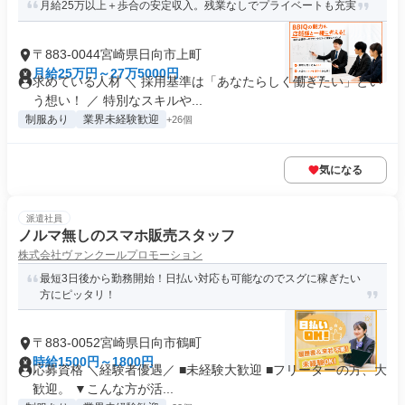
月給25万以上＋歩合の安定収入。残業なしでプライベートも充実
〒883-0044宮崎県日向市上町
月給25万円～27万5000円
求めている人材 ＼ 採用基準は「あなたらしく働きたい」とい
う想い！ ／ 特別なスキルや...
制服あり
業界未経験歓迎
+26個
気になる
派遣社員
ノルマ無しのスマホ販売スタッフ
株式会社ヴァンクールプロモーション
最短3日後から勤務開始！日払い対応も可能なのでスグに稼ぎたい
方にピッタリ！
〒883-0052宮崎県日向市鶴町
時給1500円～1800円
応募資格 ＼経験者優遇／ ■未経験大歓迎 ■フリーターの方、大
歓迎。 ▼こんな方が活...