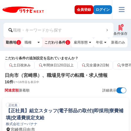
会員登録
ログイン
職種・キーワードから探す
条件保存
勤務地
職種
こだわり条件
雇用形態
年収
新着のみ
1
1
こだわり条件の追加設定を忘れていませんか？
土日祝休み
年間休日120日以上
完全週休2日制
学歴
日向市（宮崎県）、職場見学可の転職・求人情報
16
件
1
〜
16
件目を表示中
関連度順
新着順
詳細表示
正社員
【正社員】組立スタッフ(電子部品の取付)|即採用|寮費補
填|交通費規定支給
株式会社ゴーバナナ
宮崎県日向市