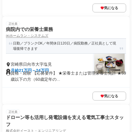
気になる
正社員
病院内での栄養士業務
㈱ホームラン・システムズ
日勤／ブランクOK／年間休日120日／病院勤務／正社員として現
場復帰できます
宮崎県日向市大字塩見
月給21万円～24万円
資格・経験 【応募要件】 ★栄養士または管理栄養士免許 ★59
歳以下の方（60歳定年の...
気になる
正社員
ドローン等も活用し発電設備を支える電気工事士スタッ
フ
株式会社イースト・エンジニアリング