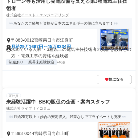
ドローン等も活用し発電設備を支える第3種電気主任技
術者
株式会社イースト・エンジニアリング
あなたのご経験と資格が日本のエネルギーの役に立ちます！
〒883-0012宮崎県日向市江良町
月給29万1667円～45万8334円
求めている人材 ・3種以上の電気主任技術者の資格をお持ちの
方 ・電気工事の資格や経験者...
制服あり
業界未経験歓迎
+40個
気になる
正社員
未経験活躍中_BBIQ販促の企画・案内スタッフ
株式会社ライブリィコミュ
月給25万以上＋歩合の安定収入。残業なしでプライベートも充実
〒883-0044宮崎県日向市上町