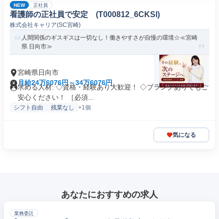
NEW
正社員
看護師の正社員で安定 (T000812_6CKSl)
株式会社キャリア(SC宮崎)
人間関係のギスギスは一切なし！働きやすさが自慢の環境☆≪宮崎
県 日向市≫
宮崎県日向市
月給24万6076円～34万6076円
求める人材: ◇資格・経験あり大歓迎！ ◇ブランクありでもご
安心ください！ ［必須...
シフト自由
残業なし
+1個
気になる
あなたにおすすめの求人
業務委託