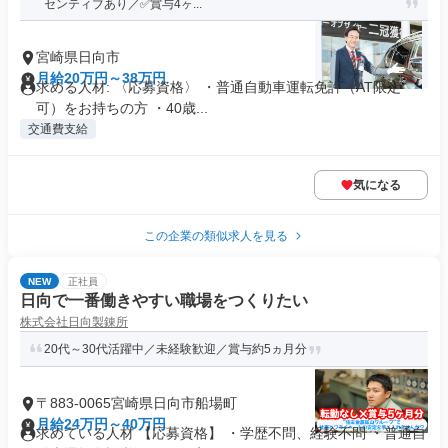
センティブあり／✅賞与4ヶ...
宮崎県日向市
月給20万円～38万円
求める人材: 〈応募資格〉 ・普通自動車運転免許（AT限定
可）をお持ちの方 ・40歳...
交通費支給
気になる
この企業の類似求人を見る
NEW
正社員
日向で一番働きやすい職場をつくりたい
株式会社日向製錬所
20代～30代活躍中／未経験歓迎／賞与約5ヵ月分
〒883-0065宮崎県日向市船場町
月給24万円～40万円
求めている人材 【応募資格】 ・学歴不問、経験不問 ・普通自