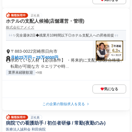
正社員
ホテルの支配人候補(店舗運営・管理)
株式会社アメイズ
✨完全週休2日◆残業月10時間以下◎ホテル支配人への昇格前提
〒883-0022宮崎県日向市
月給25万円～29万4000円
求めている人材 【必須条件】 ・将来的に支配人試験合格後、
転勤が可能な方 ※エリアや時...
業界未経験歓迎
+9個
気になる
この企業の類似求人を見る
正社員
病院での看護助手 / 初任者研修 / 常勤(夜勤のみ)
医療法人誠和会 和田病院