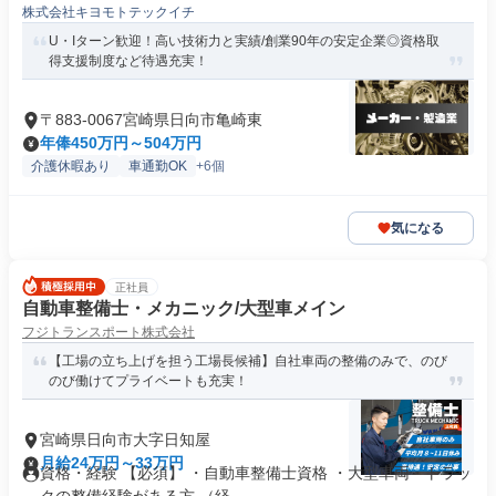
株式会社キヨモトテックイチ
U・Iターン歓迎！高い技術力と実績/創業90年の安定企業◎資格取
得支援制度など待遇充実！
〒883-0067宮崎県日向市亀崎東
年俸450万円～504万円
介護休暇あり
車通勤OK
+6個
気になる
正社員
自動車整備士・メカニック/大型車メイン
フジトランスポート株式会社
【工場の立ち上げを担う工場長候補】自社車両の整備のみで、のび
のび働けてプライベートも充実！
宮崎県日向市大字日知屋
月給24万円～33万円
資格・経験 【必須】 ・自動車整備士資格 ・大型車両・トラッ