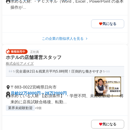
求める人材: ・ＰＣスキル（Word，Excel，PowerPoint の基本
操作が...
気になる
この企業の類似求人を見る
正社員
ホテルの店舗運営スタッフ
株式会社アメイズ
✨完全週休2日＆残業月平均5.8時間！圧倒的な働きやすさ✨
〒883-0022宮崎県日向市
月給22万4000円～28万2000円
求めている人材 【必須条件】 ・学歴不問、未経験歓迎！ ・将
来的に店長試験合格後、転勤...
業界未経験歓迎
+9個
気になる