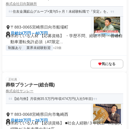
株式会社日向製錬所
住友金属鉱山グループ×賞与5ヶ月！未経験転職で『安定』を。
〒883-0065宮崎県日向市船場町
月給24万円～40万円
求めている人材 【応募資格】 ・学歴不問、経験不問 ・普通自
動車運転免許必須（AT限定...
制服あり
業界未経験歓迎
+23個
気になる
正社員
葬祭プランナー(総合職)
株式会社サンレー
【給与例】月収例35.5万円/年収474万円(入社5年目)
〒883-0068宮崎県日向市亀崎西
月給20万円～26万円
求めている人材 【必須資格】 ■社会人経験/３年以上 （社会人