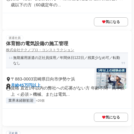
歳以下の方（60歳定年の...
気になる
派遣社員
体育館の電気設備の施工管理
株式会社テクノプロ・コンストラクション
無期雇用派遣の正社員採用／年間休日122日／残業少なめ可／転勤
なし
〒883-0003宮崎県日向市伊勢ケ浜
月給45万円以上
資格 直近1年以内の弊社への応募がない方 年齢不問・高卒以
上 ＜必須＞機械、または電気...
業界未経験歓迎
+26個
気になる
正社員