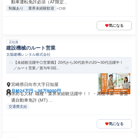
動車運転免許必須（AT限定...
制服あり
業界未経験歓迎
+23個
気になる
正社員
建設機械のルート営業
太陽建機レンタル株式会社
【未経験活躍中◎営業職】20代から30代前半の20〜30代活躍中！
／ルート営業／賞与年3回...
宮崎県日向市大字日知屋
月給24万円～38万8000円
求める人材: 職種・業界未経験活躍中！！ ・高校卒業 ・要普
通自動車免許 (MT) ...
交通費支給
気になる