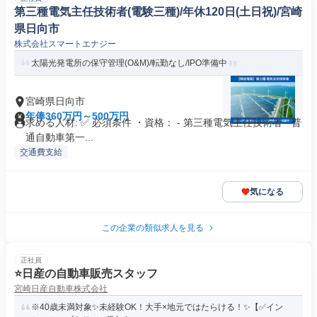
第三種電気主任技術者(電験三種)/年休120日(土日祝)/宮崎
県日向市
株式会社スマートエナジー
太陽光発電所の保守管理(O&M)/転勤なし/IPO準備中
宮崎県日向市
年俸360万円～500万円
求める人材: ✅ 必須条件 ・資格： - 第三種電気主任技術者 - 普
通自動車第一...
交通費支給
気になる
この企業の類似求人を見る
正社員
⭐️日産の自動車販売スタッフ
宮崎日産自動車株式会社
※40歳未満対象✨未経験OK！大手×地元ではたらける！✨【✅イン