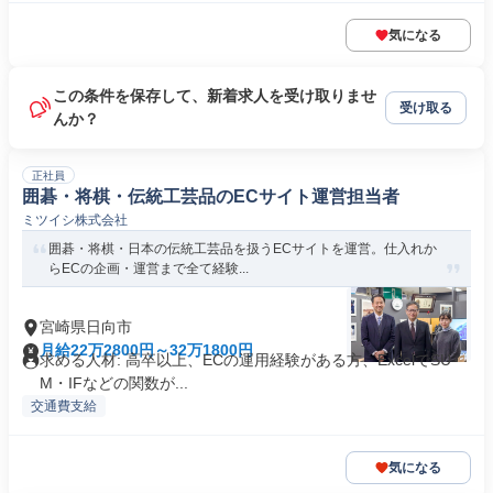
気になる
この条件を保存して、新着求人を受け取りませ
受け取る
んか？
正社員
囲碁・将棋・伝統工芸品のECサイト運営担当者
ミツイシ株式会社
囲碁・将棋・日本の伝統工芸品を扱うECサイトを運営。仕入れか
らECの企画・運営まで全て経験...
宮崎県日向市
月給22万2800円～32万1800円
求める人材: 高卒以上、ECの運用経験がある方、ExcelでSU
M・IFなどの関数が...
交通費支給
気になる