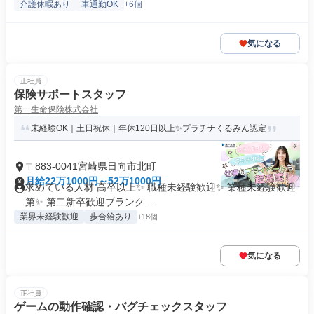
介護休暇あり
車通勤OK
+6個
気になる
正社員
保険サポートスタッフ
第一生命保険株式会社
未経験OK｜土日祝休｜年休120日以上✨プラチナくるみん認定
〒883-0041宮崎県日向市北町
月給22万1000円～52万1000円
求めている人材 高卒以上✨ 職種未経験歓迎✨ 業種未経験歓迎
第✨ 第二新卒歓迎ブランク...
業界未経験歓迎
歩合給あり
+18個
気になる
正社員
ゲームの動作確認・バグチェックスタッフ