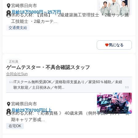
宮崎県日向市
月給18万5000円～25万円
求める人材: 【資格】 ・2級建築施工管理技士 ・2級サッシ施
工技能士 ・2級カーテ...
交通費支給
気になる
正社員
ゲームテスター・不具合確認スタッフ
合同会社Sun
ITスクール無料受講OK／資格取得支援あり／家賃60％補助／未経
験大歓迎／土日祝休み／年間...
宮崎県日向市
月給29万9700円以上
求める人材: 《 応募資格 》 40歳未満 （例外事由3号のイ・長
期キャリア形成...
在宅OK