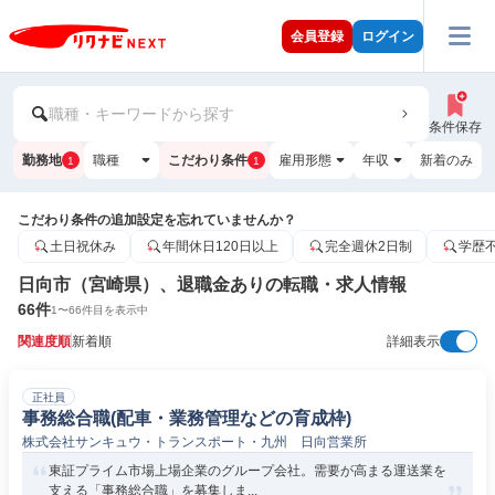
会員登録
ログイン
職種・キーワードから探す
条件保存
勤務地
職種
こだわり条件
雇用形態
年収
新着のみ
1
1
こだわり条件の追加設定を忘れていませんか？
土日祝休み
年間休日120日以上
完全週休2日制
学歴
日向市（宮崎県）、退職金ありの転職・求人情報
66
件
1
〜
66
件目を表示中
関連度順
新着順
詳細表示
正社員
事務総合職(配車・業務管理などの育成枠)
株式会社サンキュウ・トランスポート・九州 日向営業所
東証プライム市場上場企業のグループ会社。需要が高まる運送業を
支える「事務総合職」を募集しま...