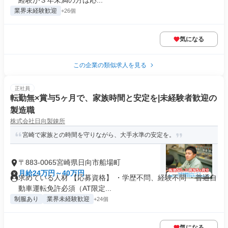
経験が３年未満の方は応...
業界未経験歓迎
+26個
気になる
この企業の類似求人を見る
正社員
転勤無×賞与5ヶ月で、家族時間と安定を|未経験者歓迎の
製造職
株式会社日向製錬所
宮崎で家族との時間を守りながら、大手水準の安定を。
〒883-0065宮崎県日向市船場町
月給24万円～40万円
求めている人材 【応募資格】 ・学歴不問、経験不問 ・普通自
動車運転免許必須（AT限定...
制服あり
業界未経験歓迎
+24個
気になる