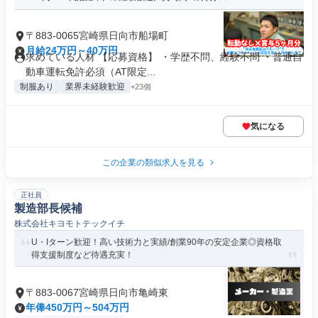
〒883-0065宮崎県日向市船場町
月給24万円～40万円
求めている人材 【応募資格】 ・学歴不問、経験不問 ・普通自
動車運転免許必須（AT限定...
制服あり
業界未経験歓迎
+23個
気になる
この企業の類似求人を見る
正社員
製造部長候補
株式会社キヨモトテックイチ
U・Iターン歓迎！高い技術力と実績/創業90年の安定企業◎資格取
得支援制度など待遇充実！
〒883-0067宮崎県日向市亀崎東
年俸450万円～504万円