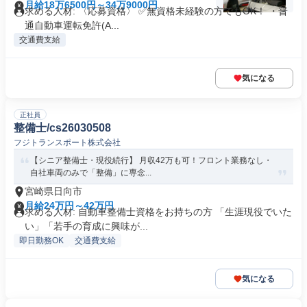
月給18万6500円～34万9000円
求める人材: 〈応募資格〉 ✅️無資格未経験の方でもOK！ ・普
通自動車運転免許(A...
交通費支給
気になる
正社員
整備士/cs26030508
フジトランスポート株式会社
【シニア整備士・現役続行】 月収42万も可！フロント業務なし・
自社車両のみで「整備」に専念...
宮崎県日向市
月給24万円～42万円
求める人材: 自動車整備士資格をお持ちの方 「生涯現役でいた
い」「若手の育成に興味が...
即日勤務OK
交通費支給
気になる