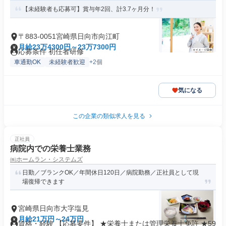
【未経験者も応募可】賞与年2回、計3.7ヶ月分！
〒883-0051宮崎県日向市向江町
月給23万4300円～23万7300円
応募条件 初任者研修
車通勤OK
未経験者歓迎
+2個
気になる
この企業の類似求人を見る
正社員
病院内での栄養士業務
㈱ホームラン・システムズ
日勤／ブランクOK／年間休日120日／病院勤務／正社員として現
場復帰できます
宮崎県日向市大字塩見
月給21万円～24万円
資格・経験 【応募要件】 ★栄養士または管理栄養士免許 ★59