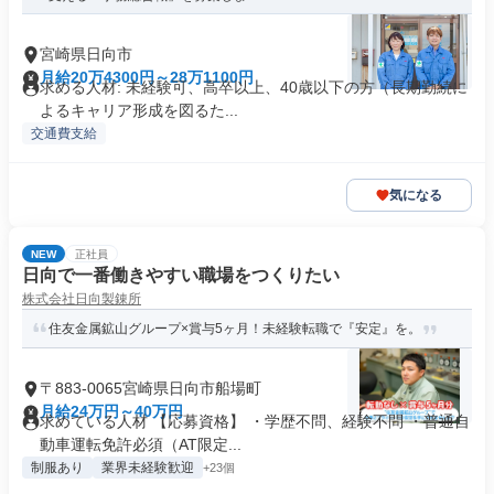
宮崎県日向市
月給20万4300円～28万1100円
求める人材: 未経験可、高卒以上、40歳以下の方（長期勤続に
よるキャリア形成を図るた...
交通費支給
気になる
NEW
正社員
日向で一番働きやすい職場をつくりたい
株式会社日向製錬所
住友金属鉱山グループ×賞与5ヶ月！未経験転職で『安定』を。
〒883-0065宮崎県日向市船場町
月給24万円～40万円
求めている人材 【応募資格】 ・学歴不問、経験不問 ・普通自
動車運転免許必須（AT限定...
制服あり
業界未経験歓迎
+23個