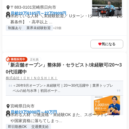
〒883-0101宮崎県日向市
月給20万6165円～22万9909円
求めている人材 ＼未経験歓迎／ Uターン・Iターン歓迎！ 【応
募条件】 ・高卒以上 ...
制服あり
業界未経験歓迎
+23個
気になる
正社員
「新店舗オープン」整体師・セラピスト/未経験可/20〜3
0代活躍中
株式会社ＩＣＨＩＮＯＳＨＩＫＩ
＜26年9月オープン＞未経験可｜20〜30代活躍中｜業界トップレ
ベルの給与水準｜初回ボーナ...
宮崎県日向市
月給23万9000円～40万円
求める人材: ◎無資格・未経験OK また、スポーツトレーナー
や国家資格に落ちてしまっ...
即日勤務OK
交通費支給