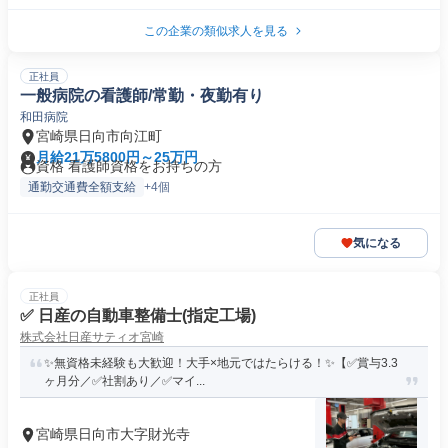
この企業の類似求人を見る
正社員
一般病院の看護師/常勤・夜勤有り
和田病院
宮崎県日向市向江町
月給21万5800円～25万円
資格 看護師資格をお持ちの方
通勤交通費全額支給
+4個
気になる
正社員
✅ 日産の自動車整備士(指定工場)
株式会社日産サティオ宮崎
✨無資格未経験も大歓迎！大手×地元ではたらける！✨【✅賞与3.3
ヶ月分／✅社割あり／✅マイ...
宮崎県日向市大字財光寺