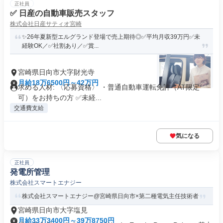
正社員
✅ 日産の自動車販売スタッフ
株式会社日産サティオ宮崎
✨26年夏新型エルグランド登場で売上期待◎✅平均月収39万円✅未
経験OK／✅社割あり／✅賞...
宮崎県日向市大字財光寺
月給18万6500円～42万円
求める人材: 〈応募資格〉 ・普通自動車運転免許（AT限定
可）をお持ちの方 ✅️未経...
交通費支給
気になる
正社員
発電所管理
株式会社スマートエナジー
株式会社スマートエナジー@宮崎県日向市×第二種電気主任技術者
宮崎県日向市大字塩見
月給33万3400円～39万8750円