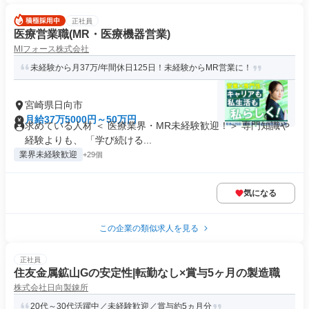
正社員
医療営業職(MR・医療機器営業)
MIフォース株式会社
未経験から月37万/年間休日125日！未経験からMR営業に！
宮崎県日向市
月給37万5000円～50万円
求めている人材 ＜ 医療業界・MR未経験歓迎！＞ 専門知識や
経験よりも、 「学び続ける...
業界未経験歓迎
+29個
気になる
この企業の類似求人を見る
正社員
住友金属鉱山Gの安定性|転勤なし×賞与5ヶ月の製造職
株式会社日向製錬所
20代～30代活躍中／未経験歓迎／賞与約5ヵ月分