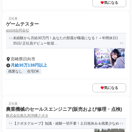
気になる
正社員
ゲームテスター
assist合同会社
未経験から月給30万円！あなたの部屋が職場になる！＜年間休日1
35日/ 正社員デビュー歓迎...
宮崎県日向市
月給30万138円以上
残業なし
在宅OK
気になる
正社員
農業機械のセールスエンジニア(販売および修理・点検)
株式会社南九州沖縄クボタ
【クボタグループ】知識・経験一切不要！土日祝休み＆残業少なめ