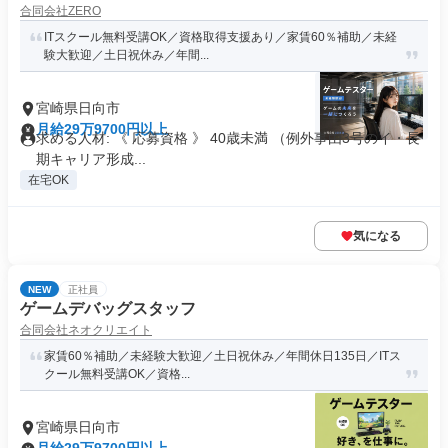
合同会社ZERO
ITスクール無料受講OK／資格取得支援あり／家賃60％補助／未経
験大歓迎／土日祝休み／年間...
宮崎県日向市
月給29万9700円以上
求める人材: 《 応募資格 》 40歳未満 （例外事由3号のイ・長
期キャリア形成...
在宅OK
気になる
NEW
正社員
ゲームデバッグスタッフ
合同会社ネオクリエイト
家賃60％補助／未経験大歓迎／土日祝休み／年間休日135日／ITス
クール無料受講OK／資格...
宮崎県日向市