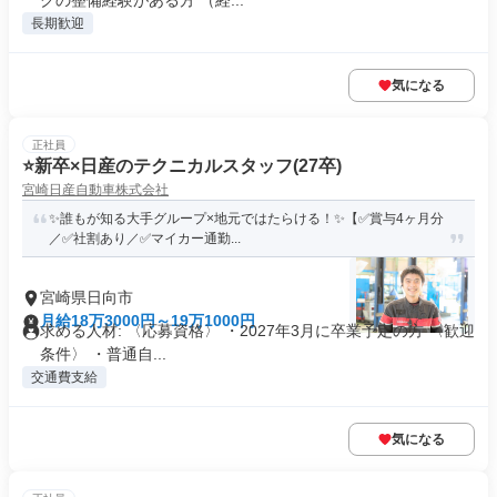
クの整備経験がある方 （経...
長期歓迎
気になる
正社員
⭐️新卒×日産のテクニカルスタッフ(27卒)
宮崎日産自動車株式会社
✨誰もが知る大手グループ×地元ではたらける！✨【✅賞与4ヶ月分
／✅社割あり／✅マイカー通勤...
宮崎県日向市
月給18万3000円～19万1000円
求める人材: 〈応募資格〉 ・2027年3月に卒業予定の方 〈歓迎
条件〉 ・普通自...
交通費支給
気になる