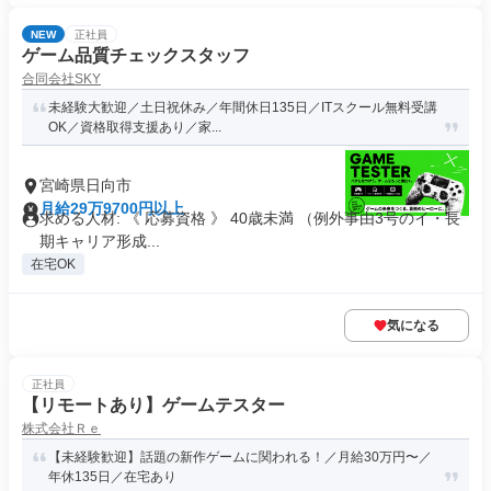
NEW
正社員
ゲーム品質チェックスタッフ
合同会社SKY
未経験大歓迎／土日祝休み／年間休日135日／ITスクール無料受講
OK／資格取得支援あり／家...
宮崎県日向市
月給29万9700円以上
求める人材: 《 応募資格 》 40歳未満 （例外事由3号のイ・長
期キャリア形成...
在宅OK
気になる
正社員
【リモートあり】ゲームテスター
株式会社Ｒｅ
【未経験歓迎】話題の新作ゲームに関われる！／月給30万円〜／
年休135日／在宅あり