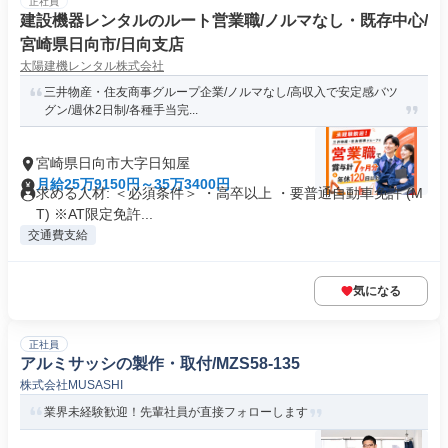
正社員
建設機器レンタルのルート営業職/ノルマなし・既存中心/
宮崎県日向市/日向支店
太陽建機レンタル株式会社
三井物産・住友商事グループ企業/ノルマなし/高収入で安定感バツ
グン/週休2日制/各種手当完...
宮崎県日向市大字日知屋
月給25万9150円～35万3400円
求める人材: ＜必須条件＞ ・高卒以上 ・要普通自動車免許 (M
T) ※AT限定免許...
交通費支給
気になる
正社員
アルミサッシの製作・取付/MZS58-135
株式会社MUSASHI
業界未経験歓迎！先輩社員が直接フォローします