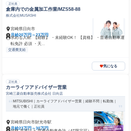
正社員
倉庫内での金属加工作業/MZS58-88
株式会社MUSASHI
宮崎県日向市
月給20万円～23万円
求める人材: 【経験】 ・未経験OK！ 【資格】 ・普通自動車運
転免許 必須 ・天...
交通費支給
気になる
正社員
カーライフアドバイザー営業
宮崎三菱自動車販売株式会社 日向店
MITSUBISHI｜カーライフアドバイザー営業｜経験不問｜転勤無｜
地元で働く｜正社員
宮崎県日向市財光寺駅
月給23万円～30万円
資格 高卒以上 普通自動車免許（AT限定可）