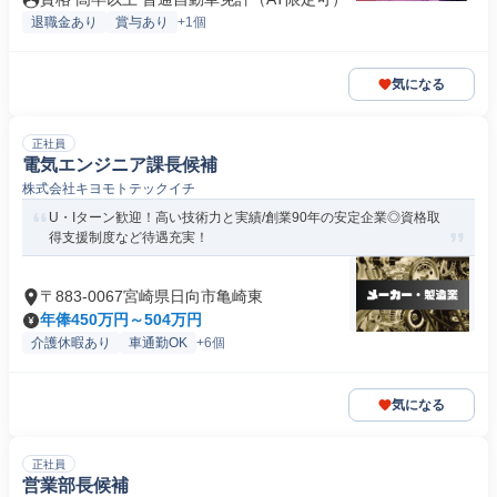
退職金あり
賞与あり
+1個
気になる
正社員
電気エンジニア課長候補
株式会社キヨモトテックイチ
U・Iターン歓迎！高い技術力と実績/創業90年の安定企業◎資格取
得支援制度など待遇充実！
〒883-0067宮崎県日向市亀崎東
年俸450万円～504万円
介護休暇あり
車通勤OK
+6個
気になる
正社員
営業部長候補