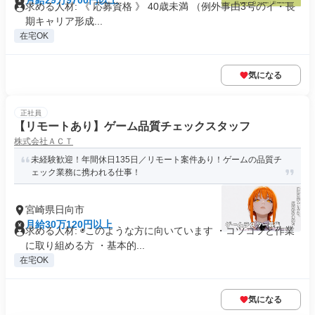
月給29万9700円以上
求める人材: 《 応募資格 》 40歳未満 （例外事由3号のイ・長
期キャリア形成...
在宅OK
気になる
正社員
【リモートあり】ゲーム品質チェックスタッフ
株式会社ＡＣＴ
未経験歓迎！年間休日135日／リモート案件あり！ゲームの品質チ
ェック業務に携われる仕事！
宮崎県日向市
月給30万120円以上
求める人材: ◉このような方に向いています ・コツコツと作業
に取り組める方 ・基本的...
在宅OK
気になる