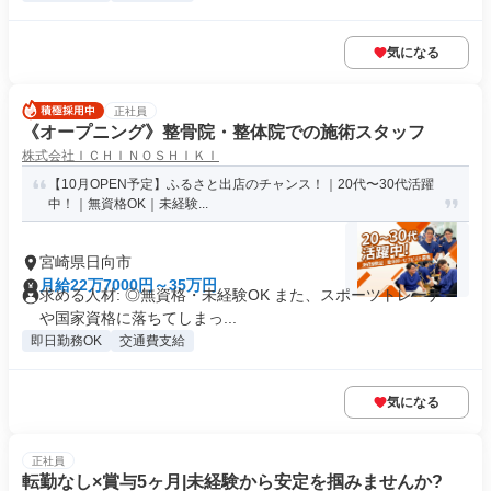
気になる
正社員
《オープニング》整骨院・整体院での施術スタッフ
株式会社ＩＣＨＩＮＯＳＨＩＫＩ
【10月OPEN予定】ふるさと出店のチャンス！｜20代〜30代活躍
中！｜無資格OK｜未経験...
宮崎県日向市
月給22万7000円～35万円
求める人材: ◎無資格・未経験OK また、スポーツトレーナー
や国家資格に落ちてしまっ...
即日勤務OK
交通費支給
気になる
正社員
転勤なし×賞与5ヶ月|未経験から安定を掴みませんか?