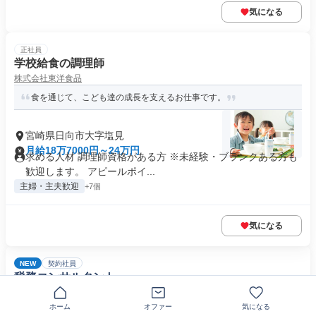
気になる
正社員
学校給食の調理師
株式会社東洋食品
食を通じて、こども達の成長を支えるお仕事です。
宮崎県日向市大字塩見
月給18万7000円～24万円
求める人材 調理師資格がある方 ※未経験・ブランクある方も
歓迎します。 アピールポイ...
主婦・主夫歓迎
+7個
気になる
NEW
契約社員
税務コンサルタント
中村眞税理士事務所
ホーム
オファー
気になる
[日向市]税務コンサルタント～地域に根差した税理士事務所／研修