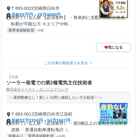
〒883-0022宮崎県日向市
月給25万円～29万4000円
求めている人材 【必須条件】 ・将来的に支配人試験合格後、
転勤が可能な方 ※エリアや時...
業界未経験歓迎
+9個
気になる
この企業の類似求人を見る
正社員
ソーラー発電での第2種電気主任技術者
株式会社イースト・エンジニアリング
夜間勤務なし！新しい分野に挑戦したい方を歓迎！
〒883-0012宮崎県日向市江良町
月給33万3334円～54万1667円
求めている人材 《必須条件》 ・第2種以上の電気主任技術者
資格 ・普通自動車運転免許（...
制服あり
業界未経験歓迎
+44個