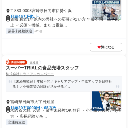
〒883-0003宮崎県日向市伊勢ケ浜
月給45万円以上
資格 直近1年以内の弊社への応募がない方 年齢不問・高卒以
上 ＜必須＞機械、または電気...
業界未経験歓迎
+26個
気になる
正社員
スーパーTRIALの食品売場スタッフ
株式会社トライアルカンパニー
【未経験歓迎】年齢不問／キャリアアップ・年収アップを目指せ
る！／小売業等の経験が活かせる／...
宮崎県日向市大字日知屋
月給20万6000円～65万円
求める人材: 必須 ・業界未経験OK 歓迎 ・小売業の経験がある
方 ・店長経験があ...
交通費支給