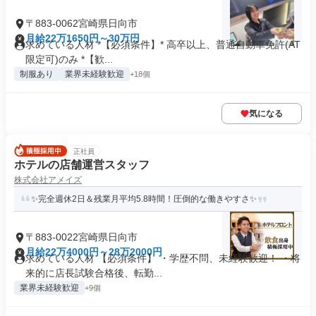
〒883-0062宮崎県日向市
月給22万1650円～30万円
求めている人材 *【必須条件】* 高卒以上、普通自動車免許(AT
限定可)のみ *【歓...
制服あり
業界未経験歓迎
+18個
気になる
正社員
ホテルの店舗運営スタッフ
株式会社アメイズ
✨完全週休2日＆残業月平均5.8時間！圧倒的な働きやすさ✨
〒883-0022宮崎県日向市
月給22万4000円～28万2000円
求めている人材 【必須条件】 ・学歴不問、未経験歓迎！ ・将
来的に店長試験合格後、転勤...
業界未経験歓迎
+9個