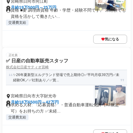
宮崎県日向市向江町
月給19万500円～25万円
資格 ■要 調理師資格 年齢・学歴・経験不問です。 未経験でも
資格を活かして働きたい...
交通費支給
気になる
正社員
✅ 日産の自動車販売スタッフ
株式会社日産サティオ宮崎
✨26年夏新型エルグランド登場で売上期待◎✅平均月収39万円✅未
経験OK／✅社割あり／✅賞...
宮崎県日向市大字財光寺
月給18万6500円～42万円
求める人材: 〈応募資格〉 ・普通自動車運転免許（AT限定
可）をお持ちの方 ✅️未経...
交通費支給