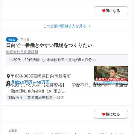
気になる
この企業の類似求人を見る
NEW
正社員
日向で一番働きやすい職場をつくりたい
株式会社日向製錬所
20代～30代活躍中／未経験歓迎／賞与約5ヵ月分
〒883-0065宮崎県日向市船場町
月給24万円～40万円
求めている人材 【応募資格】 ・学歴不問、経験不問 ・普通自
動車運転免許必須（AT限定...
制服あり
業界未経験歓迎
+23個
気になる
正社員