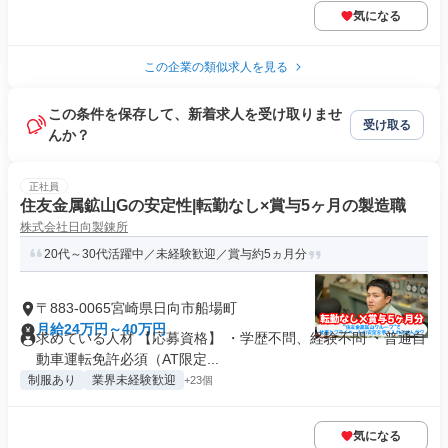
気になる
この企業の類似求人を見る
この条件を保存して、新着求人を受け取りませ
受け取る
んか？
正社員
住友金属鉱山Gの安定性|転勤なし×賞与5ヶ月の製造職
株式会社日向製錬所
20代～30代活躍中／未経験歓迎／賞与約5ヵ月分
〒883-0065宮崎県日向市船場町
月給24万円～40万円
求めている人材 【応募資格】 ・学歴不問、経験不問 ・普通自
動車運転免許必須（AT限定...
制服あり
業界未経験歓迎
+23個
気になる