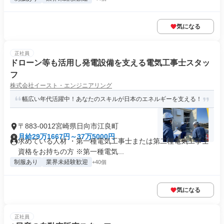
気になる
正社員
ドローン等も活用し発電設備を支える電気工事士スタッ
フ
株式会社イースト・エンジニアリング
幅広い年代活躍中！あなたのスキルが日本のエネルギーを支える！
〒883-0012宮崎県日向市江良町
月給29万1667円～37万5000円
求めている人材 ・第一種電気工事士または第二種電気工事士
資格をお持ちの方 ※第一種電気...
制服あり
業界未経験歓迎
+40個
気になる
正社員