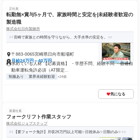
正社員
転勤無×賞与5ヶ月で、家族時間と安定を|未経験者歓迎の
製造職
株式会社日向製錬所
宮崎で家族との時間を守りながら、大手水準の安定を。
〒883-0065宮崎県日向市船場町
月給24万円～40万円
求めている人材 【応募資格】 ・学歴不問、経験不問 ・普通自
動車運転免許必須（AT限定...
制服あり
業界未経験歓迎
+24個
気になる
派遣社員
フォークリフト作業スタッフ
株式会社ジョブステップ
【要フォーク免許】月収26万円以上可能✨日祝休み✨日勤のみ✨