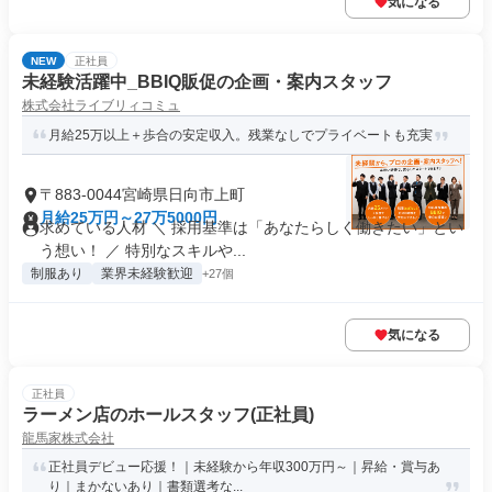
気になる
NEW
正社員
未経験活躍中_BBIQ販促の企画・案内スタッフ
株式会社ライブリィコミュ
月給25万以上＋歩合の安定収入。残業なしでプライベートも充実
〒883-0044宮崎県日向市上町
月給25万円～27万5000円
求めている人材 ＼ 採用基準は「あなたらしく働きたい」とい
う想い！ ／ 特別なスキルや...
制服あり
業界未経験歓迎
+27個
気になる
正社員
ラーメン店のホールスタッフ(正社員)
龍馬家株式会社
正社員デビュー応援！｜未経験から年収300万円～｜昇給・賞与あ
り｜まかないあり｜書類選考な...