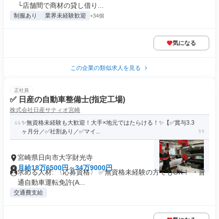
└店舗間で商材の貸し借り...
制服あり
業界未経験歓迎
+34個
気になる
この企業の類似求人を見る
正社員
✅ 日産の自動車整備士(指定工場)
株式会社日産サティオ宮崎
✨無資格未経験も大歓迎！大手×地元ではたらける！✨【✅賞与3.3
ヶ月分／✅社割あり／✅マイ...
宮崎県日向市大字財光寺
月給18万6500円～34万9000円
求める人材: 〈応募資格〉 ✅️無資格未経験の方でもOK！ ・普
通自動車運転免許(A...
交通費支給