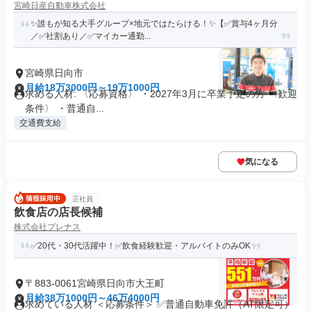
宮崎日産自動車株式会社
✨誰もが知る大手グループ×地元ではたらける！✨【✅賞与4ヶ月分
／✅社割あり／✅マイカー通勤...
宮崎県日向市
月給18万3000円～19万1000円
求める人材: 〈応募資格〉 ・2027年3月に卒業予定の方 〈歓迎
条件〉 ・普通自...
交通費支給
気になる
正社員
飲食店の店長候補
株式会社プレナス
✅20代・30代活躍中！✅飲食経験歓迎・アルバイトのみOK
〒883-0061宮崎県日向市大王町
月給38万1000円～46万4000円
求めている人材 ＜応募条件＞ ✅普通自動車免許（AT限定可）