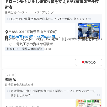
ドローン等も活用し発電設備を支える第3種電気主任技
術者
株式会社イースト・エンジニアリング
あなたのご経験と資格が日本のエネルギーの役に立ちます！
〒883-0012宮崎県日向市江良町
月給29万1667円～45万8334円
求めている人材 ・3種以上の電気主任技術者の資格をお持ちの
方 ・電気工事の資格や経験者...
制服あり
業界未経験歓迎
+40個
気になる
正社員
調理師
日清医療食品株式会社
完全週休2日制！残業代全額支給！業界リーディングカンパニーで
働きませんか？！