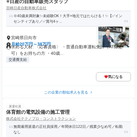
⭐️日産の自動車販売スタッフ
宮崎日産自動車株式会社
※40歳未満対象✨未経験OK！大手×地元ではたらける！✨【✅イン
センティブあり／✅賞与4ヶ...
宮崎県日向市
月給20万円～38万円
求める人材: 〈応募資格〉 ・普通自動車運転免許（AT限定
可）をお持ちの方 ・40歳...
交通費支給
気になる
この企業の類似求人を見る
派遣社員
体育館の電気設備の施工管理
株式会社テクノプロ・コンストラクション
無期雇用派遣の正社員採用／年間休日122日／残業少なめ可／転勤
なし