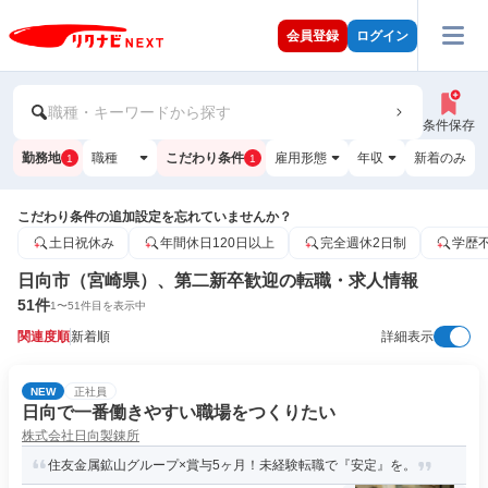
会員登録
ログイン
職種・キーワードから探す
条件保存
勤務地
職種
こだわり条件
雇用形態
年収
新着のみ
1
1
こだわり条件の追加設定を忘れていませんか？
土日祝休み
年間休日120日以上
完全週休2日制
学歴
日向市（宮崎県）、第二新卒歓迎の転職・求人情報
51
件
1
〜
51
件目を表示中
関連度順
新着順
詳細表示
NEW
正社員
日向で一番働きやすい職場をつくりたい
株式会社日向製錬所
住友金属鉱山グループ×賞与5ヶ月！未経験転職で『安定』を。