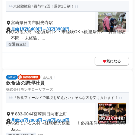
未経験歓迎⭐️賞与年2回！週休2日制！
宮崎県日向市財光寺駅
月給18万6400円～33万3900円
求める人材: <必須条件> ・未経験OK <歓迎条件> ・資格経験
不問 ・未経験、...
交通費支給
気になる
NEW
正社員
飲食店の調理社員
株式会社モンテローザフーズ
「飲食フィールドで環境を変えたい」そんな方を受け入れます！
〒883-0044宮崎県日向市上町
月給24万7000円～30万6500円
求めている人材 ⭐経験者大歓迎！ 《 必須条件 》 Native level
Jap...