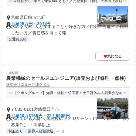
未経験から3年目で年収600万も！／完全週休2日制／大卒以上歓迎
宮崎県日向市北町
月給25万円～30万円
求める人材: 人と接することが好きな方／自分の可能性に挑戦
したい方／責任感を持って職...
交通費支給
気になる
正社員
農業機械のセールスエンジニア(販売および修理・点検)
株式会社南九州沖縄クボタ
【クボタグループ】知識・経験一切不要！土日祝休み＆残業少なめ
〒883-0101宮崎県日向市
月給20万6165円～22万9909円
求めている人材 ＼未経験歓迎／ Uターン・Iターン歓迎！ 【応
募条件】 ・高卒以上 ...
制服あり
業界未経験歓迎
+23個