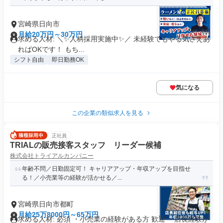
宮崎県日向市
月給20万円～30万円
求める人材: ＼✨️人柄採用実施中✨️／ 未経験でもやる気さえあ
ればOKです！ もち...
シフト自由
即日勤務OK
気になる
この企業の類似求人を見る
正社員
TRIALの販売接客スタッフ リーダー候補
株式会社トライアルカンパニー
年齢不問／日勤固定可！ キャリアアップ・年収アップを目指せ
る！／小売業等の経験が活かせる／...
宮崎県日向市都町
月給25万8000円～65万円
求める人材: 必須 ・小売業の経験がある方 歓迎 ・店長経験が