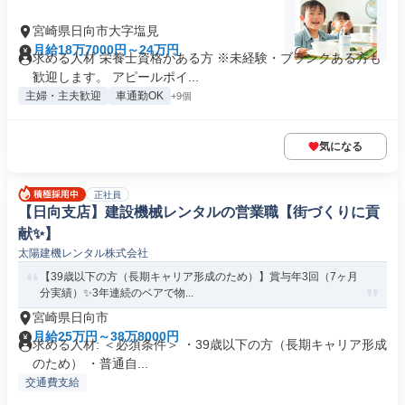
宮崎県日向市大字塩見
月給18万7000円～24万円
求める人材 栄養士資格がある方 ※未経験・ブランクある方も
歓迎します。 アピールポイ...
主婦・主夫歓迎
車通勤OK
+9個
気になる
正社員
【日向支店】建設機械レンタルの営業職【街づくりに貢
献✨】
太陽建機レンタル株式会社
【39歳以下の方（長期キャリア形成のため）】賞与年3回（7ヶ月
分実績）✨3年連続のベアで物...
宮崎県日向市
月給25万円～38万8000円
求める人材: ＜必須条件＞ ・39歳以下の方（長期キャリア形成
のため） ・普通自...
交通費支給