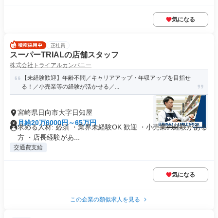
気になる
正社員
スーパーTRIALの店舗スタッフ
株式会社トライアルカンパニー
【未経験歓迎】年齢不問／キャリアアップ・年収アップを目指せ
る！／小売業等の経験が活かせる／...
宮崎県日向市大字日知屋
月給20万6000円～65万円
求める人材: 必須 ・業界未経験OK 歓迎 ・小売業の経験がある
方 ・店長経験があ...
交通費支給
気になる
この企業の類似求人を見る