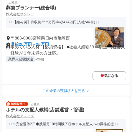
正社員
葬祭プランナー(総合職)
株式会社サンレー
【給与例】月収例35.5万円/年収474万円(入社5年目)
〒883-0068宮崎県日向市亀崎西
月給20万円～26万円
求めている人材 【必須資格】 ■社会人経験/３年以上 （社会人
経験が３年未満の方は応...
業界未経験歓迎
+26個
気になる
この企業の類似求人を見る
正社員
ホテルの支配人候補(店舗運営・管理)
株式会社アメイズ
✨完全週休2日◆残業月10時間以下◎ホテル支配人への昇格前提