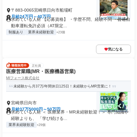
〒883-0065宮崎県日向市船場町
月給24万円～40万円
求めている人材 【応募資格】 ・学歴不問、経験不問 ・普通自
動車運転免許必須（AT限定...
制服あり
業界未経験歓迎
+23個
気になる
正社員
医療営業職(MR・医療機器営業)
MIフォース株式会社
未経験から月37万/年間休日125日！未経験からMR営業に！
宮崎県日向市
月給37万5000円～50万円
求めている人材 ＜ 医療業界・MR未経験歓迎！＞ 専門知識や
経験よりも、 「学び続ける...
業界未経験歓迎
+29個