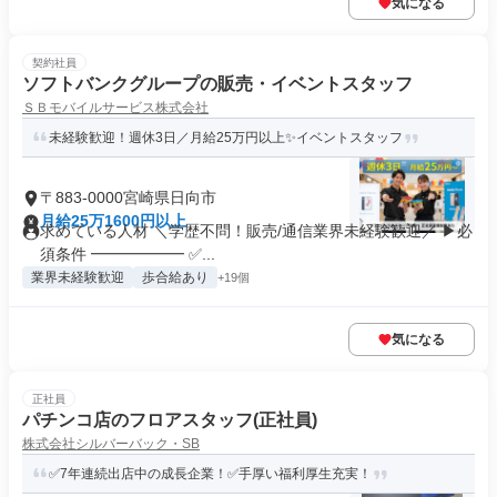
気になる
契約社員
ソフトバンクグループの販売・イベントスタッフ
ＳＢモバイルサービス株式会社
未経験歓迎！週休3日／月給25万円以上✨イベントスタッフ
〒883-0000宮崎県日向市
月給25万1600円以上
求めている人材 ＼学歴不問！販売/通信業界未経験歓迎／ ▶必
須条件 ━━━━━━ ✅...
業界未経験歓迎
歩合給あり
+19個
気になる
正社員
パチンコ店のフロアスタッフ(正社員)
株式会社シルバーバック・SB
✅7年連続出店中の成長企業！✅手厚い福利厚生充実！