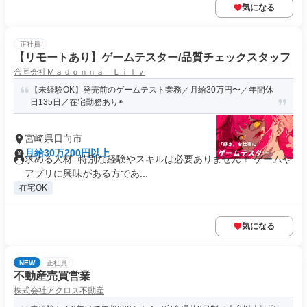
気になる
正社員
【リモートあり】ゲームテスター/品質チェックスタッフ
合同会社Ｍａｄｏｎｎａ Ｌｉｌｙ
【未経験OK】発売前のゲームテスト業務／月給30万円〜／年間休
日135日／在宅勤務あり◉
宮崎県日向市
月給30万200円以上
求める人材: 特別な経験やスキルは必要ありません！ ゲームや
アプリに興味がある方であ...
在宅OK
気になる
NEW
正社員
不動産売買営業
株式会社アクロス不動産