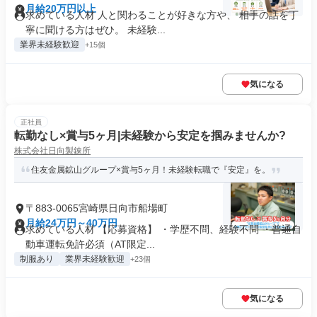
月給20万円以上
求めている人材 人と関わることが好きな方や、 相手の話を丁
寧に聞ける方はぜひ。 未経験...
業界未経験歓迎
+15個
気になる
正社員
転勤なし×賞与5ヶ月|未経験から安定を掴みませんか?
株式会社日向製錬所
住友金属鉱山グループ×賞与5ヶ月！未経験転職で『安定』を。
〒883-0065宮崎県日向市船場町
月給24万円～40万円
求めている人材 【応募資格】 ・学歴不問、経験不問 ・普通自
動車運転免許必須（AT限定...
制服あり
業界未経験歓迎
+23個
気になる