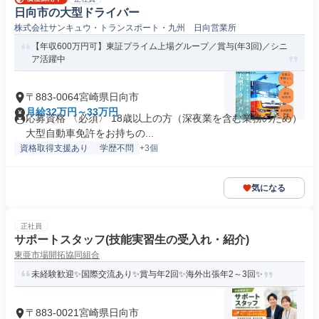
日向市の大型ドライバー
株式会社サンキュウ・トランスポート・九州 日向営業所
【年収600万円可】東証プライム上場グループ／賞与(年3回)／シニ
ア活躍中
〒883-0064宮崎県日向市
月給32万円～33万円
応募資格 〈必須〉 18歳以上の方（深夜業を含む業務のため）
大型自動車免許をお持ちの...
資格取得支援あり
学歴不問
+3個
気になる
正社員
サポートスタッフ(技能実習生の受入れ・紹介)
東亜市場開拓協同組合
未経験歓迎✨国際交流あり✨賞与年2回✨海外出張年2～3回✨
〒883-0021宮崎県日向市