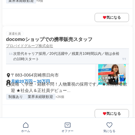
業界未経験歓迎
+9個
気になる
派遣社員
docomoショップでの携帯販売スタッフ
プロバイドグループ株式会社
次世代キャリア採用／20代活躍中／残業月10時間以内／朝は余裕
の10時スタート
〒883-0064宮崎県日向市
月給20万円～30万円
資格 ＼学歴・経験不問！人物重視の採用です／ ★未経験者歓
迎 ★社会人＆正社員デビュー...
制服あり
業界未経験歓迎
+26個
気になる
正社員
ホーム
オファー
気になる