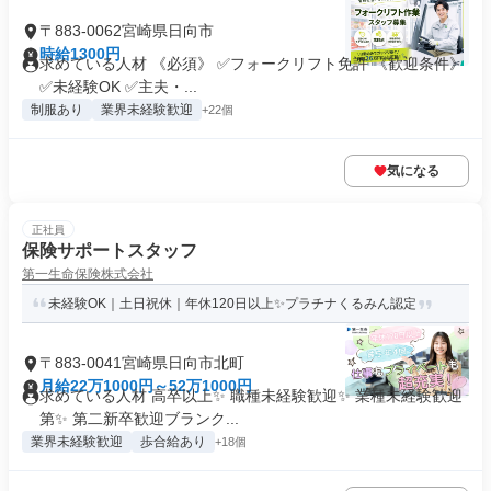
〒883-0062宮崎県日向市
時給1300円
求めている人材 《必須》 ✅フォークリフト免許 《歓迎条件》
✅未経験OK ✅主夫・...
制服あり
業界未経験歓迎
+22個
気になる
正社員
保険サポートスタッフ
第一生命保険株式会社
未経験OK｜土日祝休｜年休120日以上✨プラチナくるみん認定
〒883-0041宮崎県日向市北町
月給22万1000円～52万1000円
求めている人材 高卒以上✨ 職種未経験歓迎✨ 業種未経験歓迎
第✨ 第二新卒歓迎ブランク...
業界未経験歓迎
歩合給あり
+18個