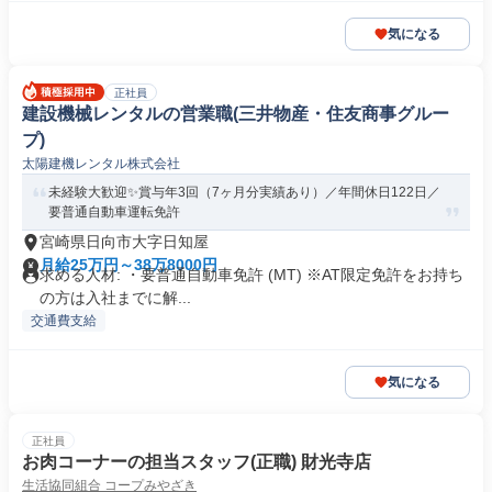
気になる
正社員
建設機械レンタルの営業職(三井物産・住友商事グルー
プ)
太陽建機レンタル株式会社
未経験大歓迎✨賞与年3回（7ヶ月分実績あり）／年間休日122日／
要普通自動車運転免許
宮崎県日向市大字日知屋
月給25万円～38万8000円
求める人材: ・要普通自動車免許 (MT) ※AT限定免許をお持ち
の方は入社までに解...
交通費支給
気になる
正社員
お肉コーナーの担当スタッフ(正職) 財光寺店
生活協同組合 コープみやざき