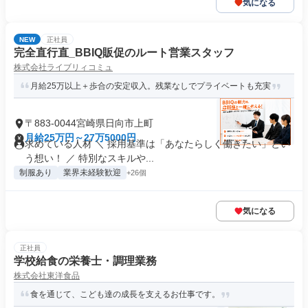
気になる
NEW
正社員
完全直行直_BBIQ販促のルート営業スタッフ
株式会社ライブリィコミュ
月給25万以上＋歩合の安定収入。残業なしでプライベートも充実
〒883-0044宮崎県日向市上町
月給25万円～27万5000円
求めている人材 ＼ 採用基準は「あなたらしく働きたい」とい
う想い！ ／ 特別なスキルや...
制服あり
業界未経験歓迎
+26個
気になる
正社員
学校給食の栄養士・調理業務
株式会社東洋食品
食を通じて、こども達の成長を支えるお仕事です。