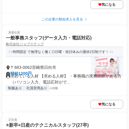
気になる
この企業の類似求人を見る
派遣社員
一般事務スタッフ(データ入力・電話対応)
株式会社ジョブステップ
時間固定 で無理なく働く◎日曜・祝日休みの週休2日制です！
〒883-0062宮崎県日向市
時給1200円
求めている人材 【求める人材】 ・事務職の実務経験がある方
（パソコン入力、電話応対がで...
制服あり
社員登用あり
+18個
気になる
正社員
⭐️新卒×日産のテクニカルスタッフ(27卒)