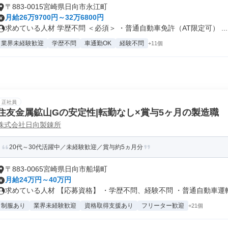
〒883-0015宮崎県日向市永江町
月給26万9700円～32万6800円
求めている人材 学歴不問 ＜必須＞ ・普通自動車免許（AT限定可） ...
業界未経験歓迎
学歴不問
車通勤OK
経験不問
+11個
正社員
住友金属鉱山Gの安定性|転勤なし×賞与5ヶ月の製造職
株式会社日向製錬所
20代～30代活躍中／未経験歓迎／賞与約5ヵ月分
〒883-0065宮崎県日向市船場町
月給24万円～40万円
求めている人材 【応募資格】 ・学歴不問、経験不問 ・普通自動車運転免
制服あり
業界未経験歓迎
資格取得支援あり
フリーター歓迎
+21個