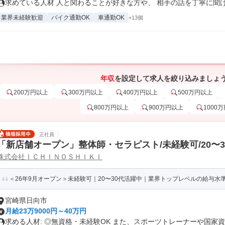
求めている人材 人と関わることが好きな方や、 相手の話を丁寧に聞ける
業界未経験歓迎
バイク通勤OK
車通勤OK
+13個
年収
を設定して求人を絞り込みましょ
200万円以上
300万円以上
400万円以上
500万円以上
800万円以上
900万円以上
1000
正社員
「新店舗オープン」整体師・セラピスト/未経験可/20〜
株式会社ＩＣＨＩＮＯＳＨＩＫＩ
＜26年9月オープン＞未経験可｜20〜30代活躍中｜業界トップレベルの給与水準｜
宮崎県日向市
月給23万9000円～40万円
求める人材: ◎無資格・未経験OK また、スポーツトレーナーや国家資..