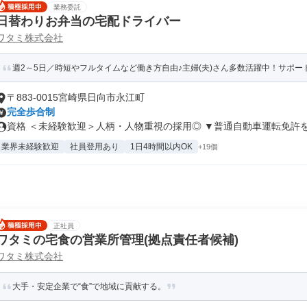
業務委託
日替わりお弁当の宅配ドライバー
ワタミ株式会社
週2～5日／時短やフルタイムなど働き方自由♪主婦(夫)さん多数活躍中！サポート
〒883-0015宮崎県日向市永江町
完全歩合制
資格 ＜未経験歓迎＞人柄・人物重視の採用◎ ▼普通自動車運転免許をお
業界未経験歓迎
社員登用あり
1日4時間以内OK
+19個
正社員
ワタミの宅食の営業所管理(拠点責任者候補)
ワタミ株式会社
大手・安定企業で“食”で地域に貢献する。