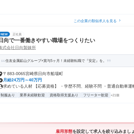
この企業の類似求人を見る
NEW
正社員
日向で一番働きやすい職場をつくりたい
株式会社日向製錬所
住友金属鉱山グループ×賞与5ヶ月！未経験転職で『安定』を。
〒883-0065宮崎県日向市船場町
月給24万円～40万円
求めている人材 【応募資格】 ・学歴不問、経験不問 ・普通自動車運転免
制服あり
業界未経験歓迎
資格取得支援あり
フリーター歓迎
+21個
雇用形態
を設定して求人を絞り込みまし