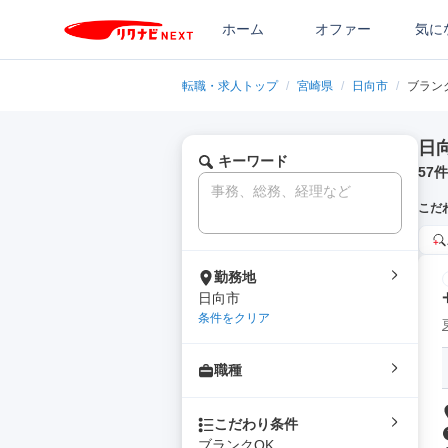
ホーム
オファー
気に
転職・求人トップ
/
宮崎県
/
日向市
/
ブラン
日
キーワード
57
件
こだ
勤務地
日向市
条件をクリア
職種
こだわり条件
ブランクOK