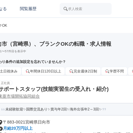
なる
閲覧履歴
求人検索
クOK
向市（宮崎県）、ブランクOKの転職・求人情報
1
〜
57
件目を表示中
わり条件の追加設定を忘れていませんか？
土日祝休み
年間休日120日以上
完全週休2日制
学歴不問
正社員
サポートスタッフ(技能実習生の受入れ・紹介)
東亜市場開拓協同組合
未経験歓迎✨国際交流あり✨賞与年2回✨海外出張年2～3回✨
〒883-0021宮崎県日向市
月給20万円以上