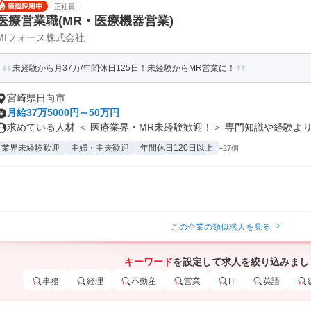
正社員
医療営業職(MR・医療機器営業)
MIフォース株式会社
未経験から月37万/年間休日125日！未経験からMR営業に！
宮崎県日向市
月給37万5000円～50万円
求めている人材 ＜ 医療業界・MR未経験歓迎！＞ 専門知識や経験よりも
業界未経験歓迎
主婦・主夫歓迎
年間休日120日以上
+27個
この企業の類似求人を見る
キーワード
を設定して求人を絞り込みまし
事務
経理
不動産
営業
IT
英語