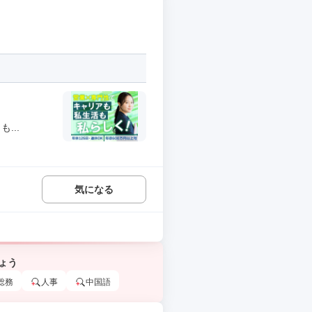
...
気になる
ょう
総務
人事
中国語