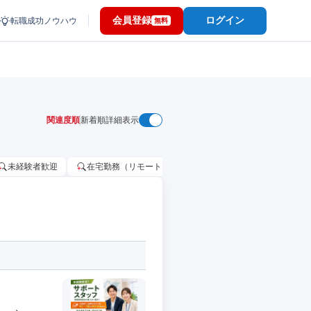
会員登録
ログイン
転職成功ノウハウ
無料
関連度順
新着順
詳細表示
未経験者歓迎
在宅勤務（リモートワーク）OK
家賃補助・住宅手当