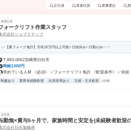
正社員
派遣社員
業務委託
契
派遣社員
フォークリフト作業スタッフ
株式会社ジョブステップ
【要フォーク免許】月収26万円以上可能✨日祝休み✨日勤のみ✨
〒883-0062宮崎県日向市
時給1300円
求めている人材 《必須》 ✅フォークリフト免許 《歓迎条件》 ✅未経..
制服あり
業界未経験歓迎
社員登用あり
主婦・主夫歓迎
+20個
正社員
転勤無×賞与5ヶ月で、家族時間と安定を|未経験者歓迎
株式会社日向製錬所