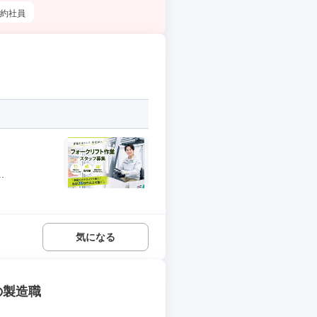
約社員
.
気になる
の製造職