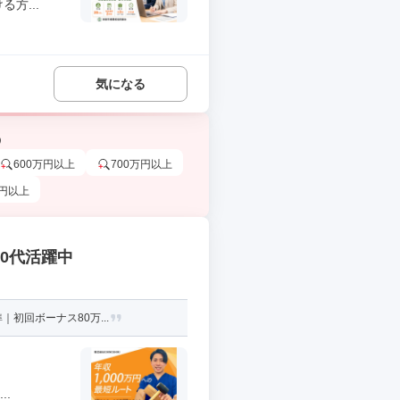
方...
気になる
う
600万円以上
700万円以上
万円以上
30代活躍中
初回ボーナス80万...
.