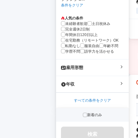
条件をクリア
人気の条件
未経験者歓迎
土日祝休み
完全週休2日制
年間休日120日以上
在宅勤務（リモートワーク）OK
転勤なし
服装自由
年齢不問
学歴不問
語学力を活かせる
雇用形態
年収
すべての条件をクリア
新着のみ
検索