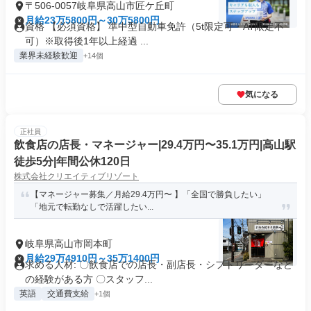
〒506-0057岐阜県高山市匠ケ丘町
月給23万5800円～30万5800円
資格 【必須資格】 準中型自動車免許（5t限定可・AT限定不
可）※取得後1年以上経過 ...
業界未経験歓迎
+14個
気になる
正社員
飲食店の店長・マネージャー|29.4万円〜35.1万円|高山駅
徒歩5分|年間公休120日
株式会社クリエイティブリゾート
【マネージャー募集／月給29.4万円〜 】「全国で勝負したい」
「地元で転勤なしで活躍したい...
岐阜県高山市岡本町
月給29万4910円～35万1400円
求める人材: 〇飲食店での店長・副店長・シフトリーダーなど
の経験がある方 〇スタッフ...
英語
交通費支給
+1個