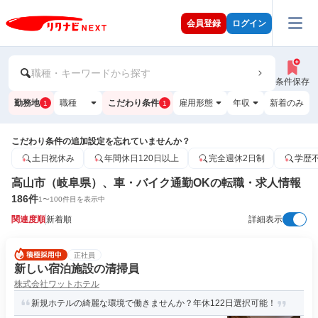
会員登録
ログイン
職種・キーワードから探す
条件保存
勤務地
職種
こだわり条件
雇用形態
年収
新着のみ
1
1
こだわり条件の追加設定を忘れていませんか？
土日祝休み
年間休日120日以上
完全週休2日制
学歴
高山市（岐阜県）、車・バイク通勤OKの転職・求人情報
186
件
1
〜
100
件目を表示中
関連度順
新着順
詳細表示
正社員
新しい宿泊施設の清掃員
株式会社ワットホテル
新規ホテルの綺麗な環境で働きませんか？年休122日選択可能！