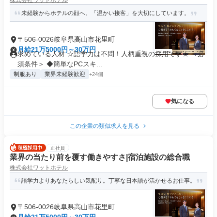
株式会社ワットホテル
未経験からホテルの顔へ。「温かい接客」を大切にしています。
〒506-0026岐阜県高山市花里町
月給21万5000円～30万円
求めている人材 ☆語学力は不問！人柄重視の採用です☆ ＜必
須条件＞ ◆簡単なPCスキ...
制服あり
業界未経験歓迎
+24個
気になる
この企業の類似求人を見る
正社員
業界の当たり前を覆す働きやすさ|宿泊施設の総合職
株式会社ワットホテル
語学力よりあなたらしい気配り。丁寧な日本語が活かせるお仕事。
〒506-0026岐阜県高山市花里町