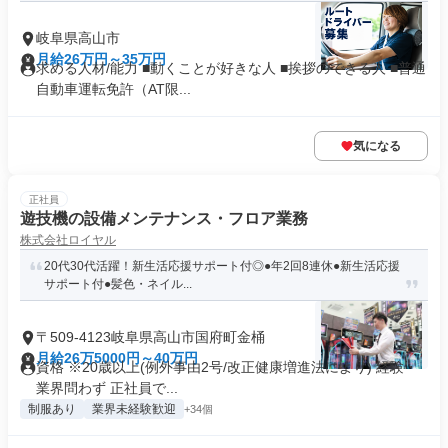
岐阜県高山市
月給26万円～35万円
求める人材/能力 ■動くことが好きな人 ■挨拶のできる人 ■普通
自動車運転免許（AT限...
気になる
正社員
遊技機の設備メンテナンス・フロア業務
株式会社ロイヤル
20代30代活躍！新生活応援サポート付◎●年2回8連休●新生活応援
サポート付●髪色・ネイル...
〒509-4123岐阜県高山市国府町金桶
月給26万5000円～40万円
資格 ※20歳以上(例外事由2号/改正健康増進法により) 経験・
業界問わず 正社員で...
制服あり
業界未経験歓迎
+34個