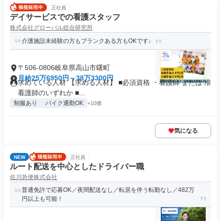
正社員
デイサービスでの看護スタッフ
株式会社グローバル総合研究所
介護施設未経験の方もブランクある方もOKです♩
〒506-0806岐阜県高山市曙町
月給25万6950円～38万3300円
求めている人材 【求める人材】 ■必須資格 ・看護師 または 准
看護師のいずれか ■...
制服あり
バイク通勤OK
+10個
気になる
NEW
正社員
ルート配送を中心としたドライバー職
佐川急便株式会社
普通免許で応募OK／夜間配送なし／転居を伴う転勤なし／482万
円以上も可能！