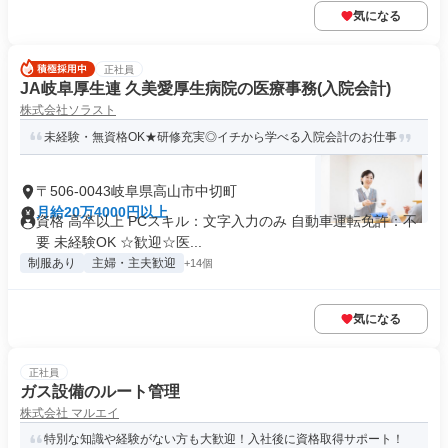
気になる
正社員
JA岐阜厚生連 久美愛厚生病院の医療事務(入院会計)
株式会社ソラスト
未経験・無資格OK★研修充実◎イチから学べる入院会計のお仕事
〒506-0043岐阜県高山市中切町
月給20万4000円以上
資格 高卒以上 PCスキル：文字入力のみ 自動車運転免許：不
要 未経験OK ☆歓迎☆医...
制服あり
主婦・主夫歓迎
+14個
気になる
正社員
ガス設備のルート管理
株式会社 マルエイ
特別な知識や経験がない方も大歓迎！入社後に資格取得サポート！