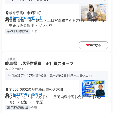
岐阜県高山市昭和町
月給21万4882円以上
資格 資格 ・高卒以上 ・土日祝勤務できる方歓迎 ・接客・販
売未経験者歓迎 ・ダブルワ...
業界未経験歓迎
+11個
気になる
正社員
岐阜県 現場作業員 正社員スタッフ
株式会社鉞組
月給33万～40万✅賞与2回 完全週休2日制 基本土日休み
〒506-0802岐阜県高山市松之木町
月給33万円～40万円
求めている人材 ＜必須＞ ・普通自動車運転免許（AT限定不
可） ＜歓迎＞ ・学歴...
業界未経験歓迎
+28個