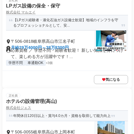
正社員
LPガス設備の保全・保守
株式会社 マルエイ
【LPガス経験者・液化石油ガス設備士歓迎】地域のインフラを守
るプロフェッショナルとして、安...
〒506-0818岐阜県高山市江名子町
月給29万4000円～38万8300円
応募資格 ／ 学歴不問・経験者歓迎！ 新しい知識を身につけ
て、楽しめる方が活躍中です！...
学歴不問
車通勤OK
+3個
気になる
正社員
ホテルの設備管理(高山)
株式会社ジェス
年間休日120日以上・賞与4.0カ月・資格を取得して能力向上
〒506-0055岐阜県高山市上岡本町