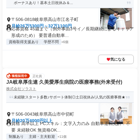
ボーナスあり！基本土日祝休み＆...
〒506-0818岐阜県高山市江名子町
月給26万5300円～32万1100円
応募資格 45歳まで（例外事由3号イ／長期継続によるキャリア
形成のため） 要普通自動車...
資格取得支援あり
学歴不問
+6個
気になる
正社員
JA岐阜厚生連 久美愛厚生病院の医療事務(外来受付)
株式会社ソラスト
未経験スタート多数♪サポート体制◎土日祝休み!人気の医療事務★
〒506-0043岐阜県高山市中切町
月給20万4000円以上
資格 高卒以上 PCスキル：文字入力のみ 自動車運転免許：不
要 未経験OK 無資格OK...
制服あり
主婦・主夫歓迎
+11個