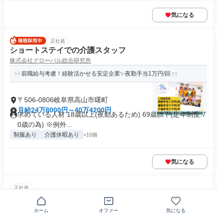
気になる
正社員
ショートステイでの介護スタッフ
株式会社グローバル総合研究所
前職給与考慮！経験活かせる安定企業✨️夜勤手当1万円/回
〒506-0806岐阜県高山市曙町
月給24万8000円～40万4200円
求めている人材 18歳以上(夜勤あるため) 69歳以下(定年制度:7
0歳の為) ※例外...
制服あり
介護休暇あり
+10個
気になる
正社員
食品を運ぶ配送ドライバー
株式会社エスラインヒダ
ホーム
オファー
気になる