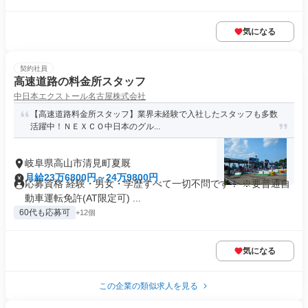
気になる
契約社員
高速道路の料金所スタッフ
中日本エクストール名古屋株式会社
【高速道路料金所スタッフ】業界未経験で入社したスタッフも多数
活躍中！ＮＥＸＣＯ中日本のグル...
岐阜県高山市清見町夏厩
月給23万6800円～24万9800円
応募資格 経験・男女・学歴すべて一切不問です！ ※要普通自
動車運転免許(AT限定可) ...
60代も応募可
+12個
気になる
この企業の類似求人を見る