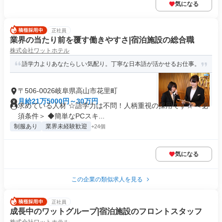
気になる
正社員
業界の当たり前を覆す働きやすさ|宿泊施設の総合職
株式会社ワットホテル
語学力よりあなたらしい気配り。丁寧な日本語が活かせるお仕事。
〒506-0026岐阜県高山市花里町
月給21万5000円～30万円
求めている人材 ☆語学力は不問！人柄重視の採用です☆ ＜必
須条件＞ ◆簡単なPCスキ...
制服あり
業界未経験歓迎
+24個
気になる
この企業の類似求人を見る
正社員
成長中のワットグループ|宿泊施設のフロントスタッフ