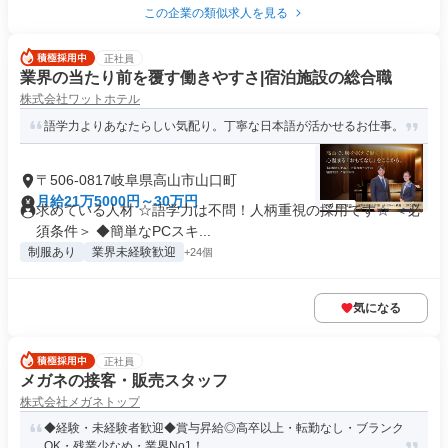
この企業の類似求人を見る
正社員
業界の当たり前を覆す働きやすさ|宿泊施設の総合職
株式会社ワットホテル
語学力よりあなたらしい気配り。丁寧な日本語が活かせるお仕事。
〒506-0817岐阜県高山市山口町
月給21万5000円～30万円
求めている人材 ☆語学力は不問！人柄重視の採用です☆ ＜必
須条件＞ ◆簡単なPCスキ...
制服あり
業界未経験歓迎
+24個
気になる
正社員
メガネの接客・販売スタッフ
株式会社メガネトップ
◆経験・未経験者歓迎◆賞与昇給◎高卒以上・転勤なし・ブランク
OK・残業少なめ・業界No1！