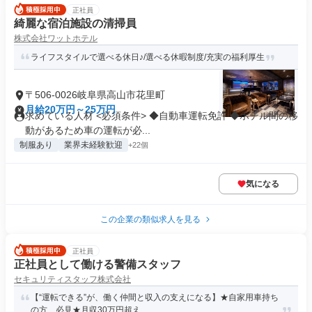
正社員
綺麗な宿泊施設の清掃員
株式会社ワットホテル
ライフスタイルで選べる休日♪/選べる休暇制度/充実の福利厚生
〒506-0026岐阜県高山市花里町
月給20万円～25万円
求めている人材 <必須条件> ◆自動車運転免許 ◆ホテル間の移
動があるため車の運転が必...
制服あり
業界未経験歓迎
+22個
気になる
この企業の類似求人を見る
正社員
正社員として働ける警備スタッフ
セキュリティスタッフ株式会社
【“運転できる”が、働く仲間と収入の支えになる】★自家用車持ち
の方、必見★月収30万円超え...