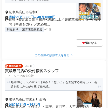
岐阜県高山市昭和町
月給29万3800円～40万1000円
資格 ■要普通自動車免許■18歳以上／警備業法による ■学歴不
問（中退もOK）／未経験...
制服あり
業界未経験歓迎
+41個
気になる
この企業の類似求人を見る
正社員
買取専門店の受付接客スタッフ
モノ・ループ株式会社
月給30万円〜／年120日休み！「想い出」を査定する鑑定士へ。会
話を楽しみながら稼げる未経...
岐阜県高山市国府町金桶
月給30万円～36万円
求める人材: ＜必須＞ ・高卒、専門卒、大卒以上の方 ・49歳