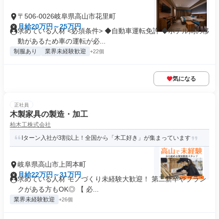
〒506-0026岐阜県高山市花里町
月給20万円～25万円
求めている人材 <必須条件> ◆自動車運転免許 ◆ホテル間の移
動があるため車の運転が必...
制服あり
業界未経験歓迎
+22個
気になる
正社員
木製家具の製造・加工
柏木工株式会社
Iターン入社が3割以上！全国から「木工好き」が集まっています
岐阜県高山市上岡本町
月給22万円～31万円
求めている人材 モノづくり未経験大歓迎！ 第二新卒やブラン
クがある方もOK◎ 【 必...
業界未経験歓迎
+26個