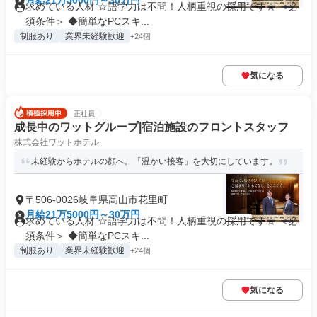
月給21万5000円～30万円
求めている人材 ☆語学力は不問！人柄重視の採用です☆ ＜必
須条件＞ ◆簡単なPCスキ...
制服あり
業界未経験歓迎
+24個
気になる
正社員
成長中のワットグループ|宿泊施設のフロントスタッフ
株式会社ワットホテル
未経験からホテルの顔へ。「温かい接客」を大切にしています。
〒506-0026岐阜県高山市花里町
月給21万5000円～30万円
求めている人材 ☆語学力は不問！人柄重視の採用です☆ ＜必
須条件＞ ◆簡単なPCスキ...
制服あり
業界未経験歓迎
+24個
気になる