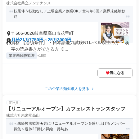
株式会社共立メンテナンス
転居伴う転勤なし／上場企業／副業OK／賞与年3回／業界未経験歓
迎
〒506-0026岐阜県高山市花里町
月給21万7750円～25万3000円
資格 【必須条件】 ・日本語能力試験N1レベル以上の方 ・漢
字の読み書きができる方 ※...
業界未経験歓迎
+18個
気になる
この企業の類似求人を見る
正社員
【リニューアルオープン】カフェレストランスタッフ
株式会社未来堂高山
＜未経験者歓迎★共にリニューアルオープンを盛り上げるメンバー
募集＞週休2日制／昇給・賞与あ...