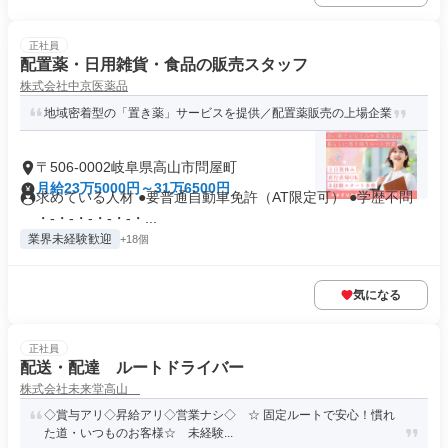
正社員
配置薬・日用雑貨・食品の販売スタッフ
株式会社中京医薬品
地域密着型の「置き薬」サービスを提供／配置薬販売の上場企業
〒506-0002岐阜県高山市問屋町
月給23万5000円～31万6500円
求めている人材 ●要普通自動車免許（AT限定可） ●学歴不問
・-・-・-・-・-・...
業界未経験歓迎
+18個
気になる
正社員
配送・配達 ルートドライバー
株式会社未来堂高山
◇賞与アリ◇昇給アリ◇営業ナシ◇ ☆ 固定ルートで安心！慣れ
た道・いつものお客様☆ 未経験...