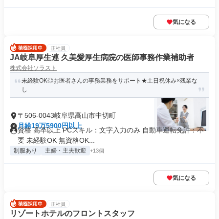
気になる
正社員
JA岐阜厚生連 久美愛厚生病院の医師事務作業補助者
株式会社ソラスト
未経験OK◎お医者さんの事務業務をサポート★土日祝休み×残業な
し
〒506-0043岐阜県高山市中切町
月給19万5900円以上
資格 高卒以上 PCスキル：文字入力のみ 自動車運転免許：不
要 未経験OK 無資格OK...
制服あり
主婦・主夫歓迎
+13個
気になる
正社員
リゾートホテルのフロントスタッフ