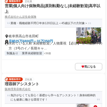
正社員
営業|個人向け保険商品|原則転勤なし|未経験歓迎|高卒以
上
株式会社かんぽ生命保険
業種・職種経験不問◎年休120日以上＜45歳以下の方対象＞
岐阜県高山市名田町
月給25万6800円～31万350円
求めている人材 未経験歓迎／人物重視 【必須】 ◎45歳以下の
方（3号のイ／長期キャ...
制服あり
業界未経験歓迎
+36個
気になる
正社員
理容師アシスタント
阪南理美容株式会社
免許がなくても安心！基礎から学べるアシスタント！身体&精神的
にも健康に働ける環境です！