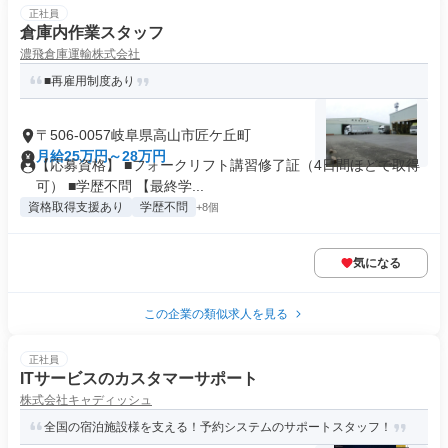
正社員
倉庫内作業スタッフ
濃飛倉庫運輸株式会社
■再雇用制度あり
〒506-0057岐阜県高山市匠ケ丘町
月給25万円～28万円
【応募資格】 ■フォークリフト講習修了証（4日間ほどで取得
可） ■学歴不問 【最終学...
資格取得支援あり
学歴不問
+8個
気になる
この企業の類似求人を見る
正社員
ITサービスのカスタマーサポート
株式会社キャディッシュ
全国の宿泊施設様を支える！予約システムのサポートスタッフ！