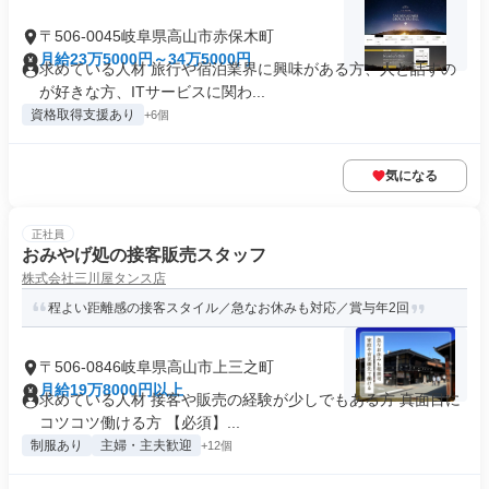
〒506-0045岐阜県高山市赤保木町
月給23万5000円～34万5000円
求めている人材 旅行や宿泊業界に興味がある方、人と話すの
が好きな方、ITサービスに関わ...
資格取得支援あり
+6個
気になる
正社員
おみやげ処の接客販売スタッフ
株式会社三川屋タンス店
程よい距離感の接客スタイル／急なお休みも対応／賞与年2回
〒506-0846岐阜県高山市上三之町
月給19万8000円以上
求めている人材 接客や販売の経験が少しでもある方 真面目に
コツコツ働ける方 【必須】...
制服あり
主婦・主夫歓迎
+12個