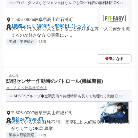
✅ヨガ・ダンスなどジャンルはなんでもOK✅施設の無料利用OK
〒506-0825岐阜県高山市石浦町
1業務あたり 3000円～5000円（レッスン 60
求めている人材 ◇人と接することが好きな方 ◇人に何かを教
分）
えるのが好きな方 ◇実際にレ...
主婦・主夫歓迎
+13個
気になる
正社員
防犯センサー作動時のパトロール(機械警備)
ＡＬＳＯＫ岐阜株式会社
ALSOKグループ◆空調完備＆待機時間も長くて無理なく勤務◎
〒506-0007岐阜県高山市総和町
月給24万9900円
求めている人材 経験不問！ 高卒以上 未経験OK！ 正社員経験
がなくてもOK◎ 異業...
業界未経験歓迎
+11個