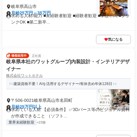
岐阜県高山市
月給25万円～35万円
求める人材/能力 ■未経験者歓迎 ■経験者歓迎 ■学歴不問 ■ブラ
ンクOK ■第二新卒...
気になる
正社員
岐阜県本社のワットグループ|内装設計・インテリアデザ
イナー
株式会社ワットホテル
建築資格不要！AIを活用するデザイナー/有休含め年休128日
〒506-0021岐阜県高山市名田町
月給25万円以上
求めている人材 【必須条件】 ✅3Dパース等のビジュアル資料
が作成できること （ソフト...
業界未経験歓迎
+23個