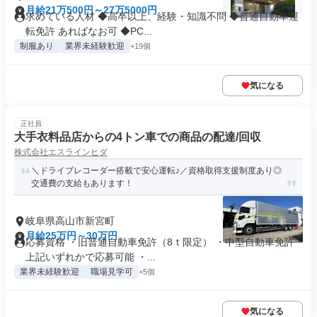
月給21万500円～27万5000円
求めている人材 ◆高卒以上、経験・知識不問 ◆普通自動車運
転免許 あればなお可 ◆PC...
制服あり
業界未経験歓迎
+19個
気になる
正社員
大手衣料品店からの4トン車での商品の配達/回収
株式会社エスラインヒダ
＼ドライブレコーダー搭載で安心運転♪／資格取得支援制度あり◎
交通費の支給もあります！
岐阜県高山市新宮町
月給25万円～30万円
応募資格 ・旧普通自動車免許（8ｔ限定） ・中型自動車免許
上記いずれかで応募可能 ・...
業界未経験歓迎
職場見学可
+5個
気になる