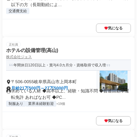
以下の方（長期勤続によ...
交通費支給
気になる
正社員
ホテルの設備管理(高山)
株式会社ジェス
年間休日120日以上・賞与4.0カ月分・資格取得で収入増
〒506-0055岐阜県高山市上岡本町
月給21万500円～27万5000円
求めている人材 ◆高卒以上、経験・知識不問 ◆普通自動車運
転免許 あればなお可 ◆PC...
制服あり
業界未経験歓迎
+19個
気になる