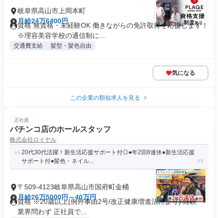
岐阜県高山市上岡本町
月給24万6400円
資格 無資格・未経験OK 働きながらの免許取得を応援します！
※理容美容学校の通信制に...
交通費支給
髪型・髪色自由
気になる
この企業の類似求人を見る
正社員
パチンコ店のホールスタッフ
株式会社ロイヤル
20代30代活躍！新生活応援サポート付◎●年2回8連休●新生活応援
サポート付●髪色・ネイル...
〒509-4123岐阜県高山市国府町金桶
月給26万5000円～40万円
資格 ※20歳以上(例外事由2号/改正健康増進法により) 経験・
業界問わず 正社員で...