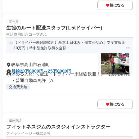
気になる
正社員
生協のルート配送スタッフ(1.5tドライバー)
生活協同組合コープぎふ
【ドライバー未経験歓迎】基本土日休み・残業少なめ｜支度支援金
10万円｜準中型免許取得を全額...
岐阜県高山市石浦町
月給20万6000円～25万8000円
求める人材: ＼配送・ドライバー未経験歓迎！／ 【必須条件】
・普通自動車免許（A...
交通費支給
気になる
業務委託
フィットネスジムのスタジオインストラクター
フィットイージー株式会社