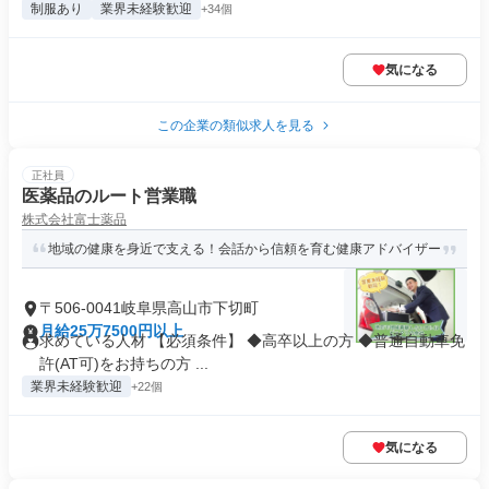
制服あり
業界未経験歓迎
+34個
気になる
この企業の類似求人を見る
正社員
医薬品のルート営業職
株式会社富士薬品
地域の健康を身近で支える！会話から信頼を育む健康アドバイザー
〒506-0041岐阜県高山市下切町
月給25万7500円以上
求めている人材 【必須条件】 ◆高卒以上の方 ◆普通自動車免
許(AT可)をお持ちの方 ...
業界未経験歓迎
+22個
気になる