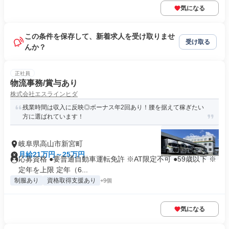
気になる
この条件を保存して、新着求人を受け取りませ
受け取る
んか？
正社員
物流事務/賞与あり
株式会社エスラインヒダ
残業時間は収入に反映◎ボーナス年2回あり！腰を据えて稼ぎたい
方に選ばれています！
岐阜県高山市新宮町
月給21万円～25万円
応募資格 ●要普通自動車運転免許 ※AT限定不可 ●59歳以下 ※
定年を上限 定年（6...
制服あり
資格取得支援あり
+9個
気になる