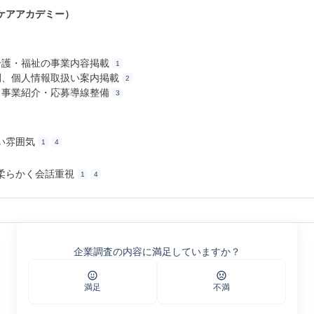
ケアアカデミー）
、介護・福祉の事業内容掲載
1
公開、個人情報取扱い案内掲載
2
開、事業紹介・応募導線整備
3
い雰囲気
1
4
柔らかく会話重視
1
4
ルートサイト
リクルートサイト
企業調査の内容に満足していますか？
 | 温かい職場で一緒に働きながら、 あなたの力を最大限に発揮していただける環
Yahoo!しごとカタログ
満足
不満