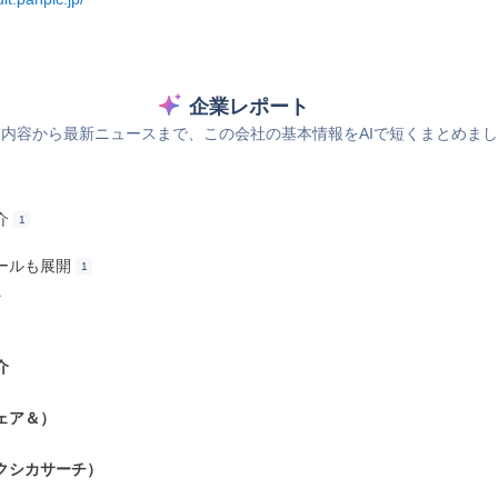
企業レポート
内容から最新ニュースまで、この会社の基本情報をAIで短くまとめま
介
1
ールも展開
1
ス
介
ェア＆）
クシカサーチ）