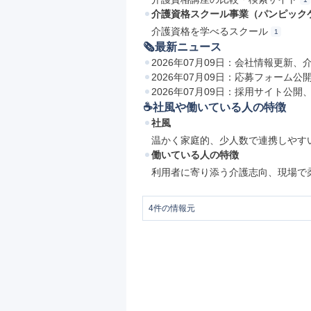
介護資格スクール事業（パンピック
介護資格を学べるスクール
1
🗞最新ニュース
2026年07月09日：会社情報更新
2026年07月09日：応募フォーム
2026年07月09日：採用サイト公
☕️社風や働いている人の特徴
社風
温かく家庭的、少人数で連携しやす
働いている人の特徴
利用者に寄り添う介護志向、現場で
4
件の情報元
1
会社情報 | 株式会社パンピック リク
2
お問い合わせ | 株式会社パンピック 
3
株式会社パンピック リクルートサイト
4
パンピックの社員クチコミ一覧（6件）｜