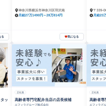
神奈川県横浜市神奈川区羽沢南
〒339
月給27万1490円～28万814円
月給23
なる
気になる
正社員
正社員
スタッ
高齢者専門宅配弁当店の店長候補
高齢者専
エフィラグループ株式会社
エフィラグ