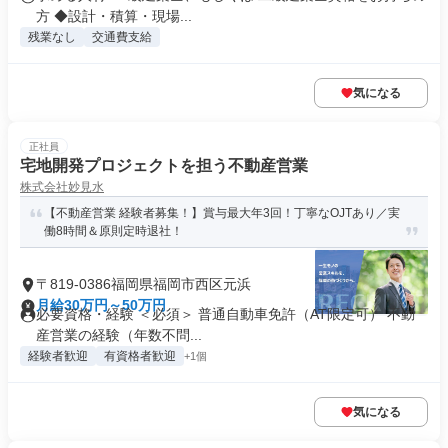
方 ◆設計・積算・現場...
残業なし
交通費支給
気になる
正社員
宅地開発プロジェクトを担う不動産営業
株式会社妙見水
【不動産営業 経験者募集！】賞与最大年3回！丁寧なOJTあり／実
働8時間＆原則定時退社！
〒819-0386福岡県福岡市西区元浜
月給30万円～50万円
必要資格・経験 ＜必須＞ 普通自動車免許（AT限定可） 不動
産営業の経験（年数不問...
経験者歓迎
有資格者歓迎
+1個
気になる