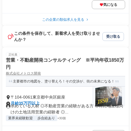
気になる
この企業の類似求人を見る
この条件を保存して、新着求人を受け取りませ
受け取る
んか？
正社員
営業・不動産開発コンサルティング ※平均年収1850万
円
株式会社メトロス開発
主要都市の地図を、塗り替えろ！その交渉が、街の未来になる！
〒104-0061東京都中央区銀座
月給35万円以上
求めている人材 ◎不動産営業の経験がある方 ◎特に地主様向
けの土地活用営業の経験者 ◎...
業界未経験歓迎
歩合給あり
+30個