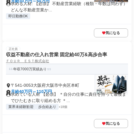
月給30万円～50万円
求める人材: 【必須】 不動産営業経験（種類・年数は問わず）
どんな不動産営業か...
即日勤務OK
気になる
正社員
収益不動産の仕入れ営業 固定給40万&高歩合率
ＦＯＵＲ ＥＳＴ株式会社
年収7000万実績あり
〒541-0053大阪府大阪市中央区本町
月給40万円～110万円
求めている人材 【必須】 ＊自分の仕事に責任を持って最後ま
でひたむきに取り組める方 ＊...
業界未経験歓迎
歩合給あり
+18個
気になる