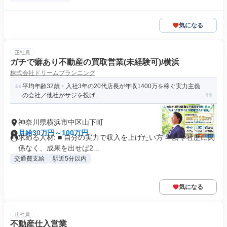
気になる
正社員
ガチで癖あり不動産の買取営業(未経験可)/横浜
株式会社ドリームプランニング
平均年齢32歳・入社3年の20代店長が年収1400万を稼ぐ実力主義
の会社／他社がサジを投げ...
神奈川県横浜市中区山下町
月給30万円～100万円
求める人材: ■ 自分の実力で収入を上げたい方 年齢や社歴に関
係なく、成果を出せば2...
交通費支給
駅近5分以内
気になる
正社員
不動産仕入営業