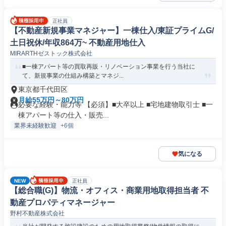
正社員
【不動産新規事業マネジャー】一棟仕入/東証プライムG/
土日祝休/年収864万~ 不動産用地仕入
MIRARTHゼストック株式会社
■一棟アパート等の買取再販・リノベーション事業を行う当社に
て、新規事業の仕組み構築とマネジ...
東京都千代田区
月給55万円～80万円
必要な経験・能力等 【必須】■大卒以上 ■宅地建物取引士 ■一
棟アパート等の仕入・販売...
業界未経験歓迎
+6個
気になる
NEW
正社員
【総合職(G)】物流・オフィス・商業用地取得担当者 不
動産プロパティマネージャー
野村不動産株式会社