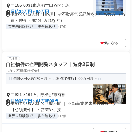
〒155-0031東京都世田谷区北沢
月給35万円～80万円
求めている人材 【必須】 ✅不動産営業経験をお持ちの方 （売
買・仲介・用地仕入れなど）...
業界未経験歓迎
歩合給あり
+17個
気になる
正社員
自社物件の企画開発スタッフ | 週休2日制
つなぐ不動産株式会社
年間休日休暇120日以上 ◇30代で年収1000万円以上
〒921-8161石川県金沢市有松
月給36万円～61万6500円
求めている人材 ＼学歴不問 ｜ 不動産業界未経験歓迎！／
【必須要件】 ・営業や、接...
業界未経験歓迎
歩合給あり
+17個