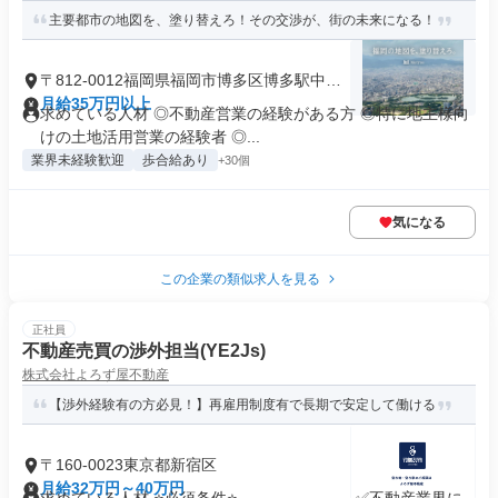
主要都市の地図を、塗り替えろ！その交渉が、街の未来になる！
〒812-0012福岡県福岡市博多区博多駅中央
街
月給35万円以上
求めている人材 ◎不動産営業の経験がある方 ◎特に地主様向
けの土地活用営業の経験者 ◎...
業界未経験歓迎
歩合給あり
+30個
気になる
この企業の類似求人を見る
正社員
不動産売買の渉外担当(YE2Js)
株式会社よろず屋不動産
【渉外経験有の方必見！】再雇用制度有で長期で安定して働ける
〒160-0023東京都新宿区
月給32万円～40万円