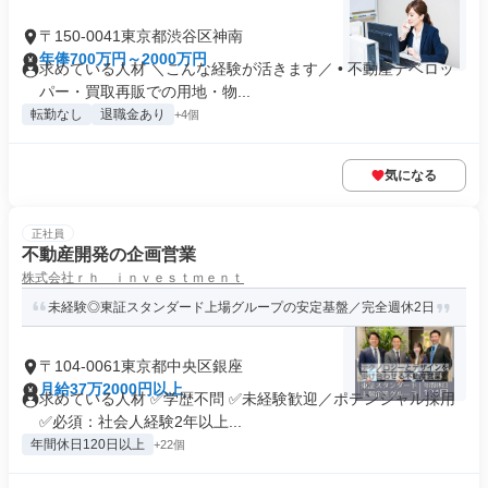
〒150-0041東京都渋谷区神南
年俸700万円～2000万円
求めている人材 ＼こんな経験が活きます／ • 不動産デベロッ
パー・買取再販での用地・物...
転勤なし
退職金あり
+4個
気になる
正社員
不動産開発の企画営業
株式会社ｒｈ ｉｎｖｅｓｔｍｅｎｔ
未経験◎東証スタンダード上場グループの安定基盤／完全週休2日
〒104-0061東京都中央区銀座
月給37万2000円以上
求めている人材 ✅学歴不問 ✅未経験歓迎／ポテンシャル採用
✅必須：社会人経験2年以上...
年間休日120日以上
+22個