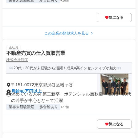
業界未経験歓迎
歩合給あり
+16個
気になる
この企業の類似求人を見る
正社員
不動産売買の仕入買取営業
株式会社翔栄
20代・30代が未経験から活躍！成果×高インセンティブが魅力
〒151-0072東京都渋谷区幡ヶ谷
月給40万円以上
求めている人材 第二新卒・ポテンシャル層歓迎！ 20代・30代
の若手が中心となって活躍...
業界未経験歓迎
歩合給あり
+27個
気になる