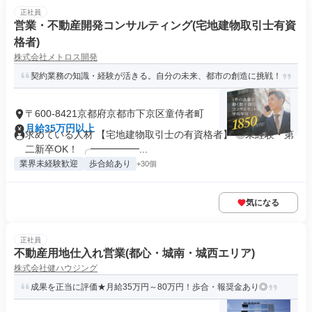
正社員
営業・不動産開発コンサルティング(宅地建物取引士有資
格者)
株式会社メトロス開発
契約業務の知識・経験が活きる。自分の未来、都市の創造に挑戦！
〒600-8421京都府京都市下京区童侍者町
月給35万円以上
求めている人材 【宅地建物取引士の有資格者】 ◎未経験・第
二新卒OK！ ╭━━━━━...
業界未経験歓迎
歩合給あり
+30個
気になる
正社員
不動産用地仕入れ営業(都心・城南・城西エリア)
株式会社健ハウジング
成果を正当に評価★月給35万円～80万円！歩合・報奨金あり◎