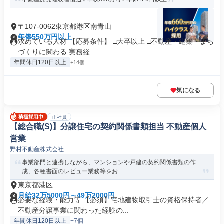
〒107-0062東京都港区南青山
年俸550万円以上
求めている人材 【応募条件】 □大卒以上 □不動産・建築・まち
づくりに関わる 実務経...
年間休日120日以上
+14個
気になる
正社員
【総合職(S)】分譲住宅の契約関係書類担当 不動産個人
営業
野村不動産株式会社
事業部門と連携しながら、マンションや戸建の契約関係書類の作
成、各種書面のレビュー業務等をお...
東京都港区
月給32万5000円～49万2000円
必要な経験・能力等 【必須】宅地建物取引士の資格保持者／
不動産分譲事業に関わった経験の...
年間休日120日以上
+7個