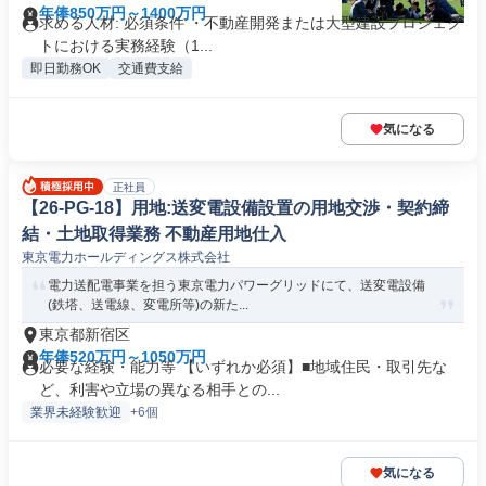
年俸850万円～1400万円
求める人材: 必須条件 ・不動産開発または大型建設プロジェク
トにおける実務経験（1...
即日勤務OK
交通費支給
気になる
正社員
【26-PG-18】用地:送変電設備設置の用地交渉・契約締
結・土地取得業務 不動産用地仕入
東京電力ホールディングス株式会社
電力送配電事業を担う東京電力パワーグリッドにて、送変電設備
(鉄塔、送電線、変電所等)の新た...
東京都新宿区
年俸520万円～1050万円
必要な経験・能力等 【いずれか必須】■地域住民・取引先な
ど、利害や立場の異なる相手との...
業界未経験歓迎
+6個
気になる