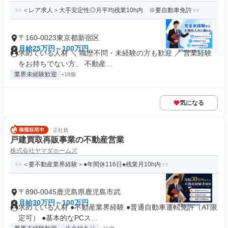
＜レア求人＞大手安定性◎月平均残業10h内 ※要自動車免許
〒160-0023東京都新宿区
月給25万円～100万円
求めている人材 ＼ 職歴不問・未経験の方も歓迎 ／ 営業経験
をお持ちでない方、 不動産...
業界未経験歓迎
+18個
気になる
正社員
戸建買取再販事業の不動産営業
株式会社ヤマダホームズ
＜要不動産業界経験＞●年間休116日●残業月10h内
〒890-0045鹿児島県鹿児島市武
月給30万円～100万円
求めている人材 ●不動産業界経験 ●普通自動車運転免許（AT限
定可） ●基本的なPCス...