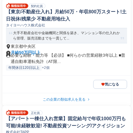
契約社員
【東京/不動産仕入れ】月給50万・年収800万スタート!土
日祝休/残業少 不動産用地仕入
タイヨーハウス株式会社
大手不動産会社や金融機関と関係を築き、マンション等の仕入れか
ら管理、販売活動までを一貫して...
東京都中央区
月給50万円以上
必要な経験・能力等 【必須】 ■何らかの営業経験3年以上 ■普
通自動車運転免許（AT限...
年間休日120日以上
+2個
気になる
この企業の類似求人を見る
正社員
【アパート一棟仕入れ営業】固定給与で年収1000万円も
可能/未経験歓迎! 不動産投資ソーシング/アクイジション
株式会社TAPP