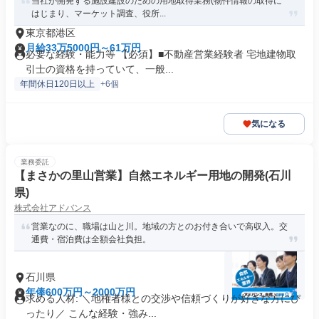
当社が開発する施設建設のための用地取得業務(物件情報の取得に
はじまり、マーケット調査、役所...
東京都港区
月給33万5000円～61万円
必要な経験・能力等 【必須】■不動産営業経験者 宅地建物取
引士の資格を持っていて、一般...
年間休日120日以上
+6個
気になる
業務委託
【まさかの里山営業】自然エネルギー用地の開発(石川
県)
株式会社アドバンス
営業なのに、職場は山と川。地域の方とのお付き合いで高収入。交
通費・宿泊費は全額会社負担。
石川県
年俸600万円～2000万円
求める人材: ＼地権者様との交渉や信頼づくりが好きな方にぴ
ったり／ こんな経験・強み...