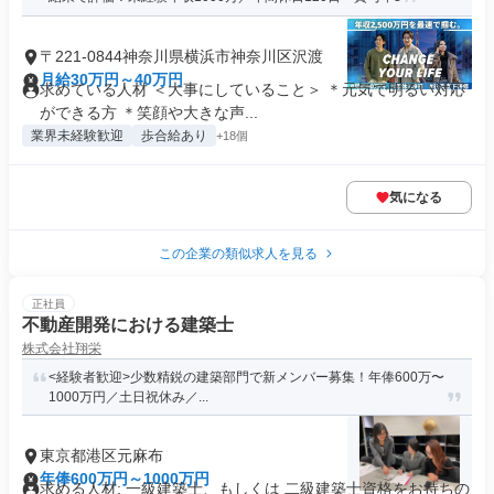
〒221-0844神奈川県横浜市神奈川区沢渡
月給30万円～40万円
求めている人材 ＜大事にしていること＞ ＊元気で明るい対応
ができる方 ＊笑顔や大きな声...
業界未経験歓迎
歩合給あり
+18個
気になる
この企業の類似求人を見る
正社員
不動産開発における建築士
株式会社翔栄
<経験者歓迎>少数精鋭の建築部門で新メンバー募集！年俸600万〜
1000万円／土日祝休み／...
東京都港区元麻布
年俸600万円～1000万円
求める人材: 一級建築士、もしくは 二級建築士資格をお持ちの