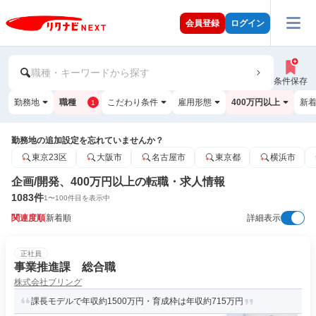
会員登録
ログイン
職種・キーワードから探す
条件保存
勤務地
職種
こだわり条件
雇用形態
400万円以上
新
1
勤務地の追加設定を忘れていませんか？
東京23区
大阪市
名古屋市
東京都
横浜市
企画/開発、400万円以上の転職・求人情報
1083
件
1
〜
100
件目を表示中
関連度順
新着順
詳細表示
正社員
事業推進課 総合職
株式会社ブリング
課長モデルで年収約1500万円・育成枠は年収約715万円