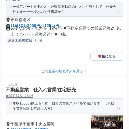
一棟アパートを中心とした収益不動産の仕入れ担当として、仲介会
社やオーナー様との関係構築から...
東京都港区
月給83万3400円～125万円
必要な経験・能力等 【必須】■不動産業界での営業経験2年以
上（アパート経験必須）■一棟...
業界未経験歓迎
+3個
気になる
この企業の類似求人を見る
正社員
不動産営業 仕入れ営業/住宅販売
創建住販株式会社
年収1000万以上も可能！自分の営業スタイルで働けます！【不動
産業界経験１年以上の方】
千葉県千葉市中央区都町