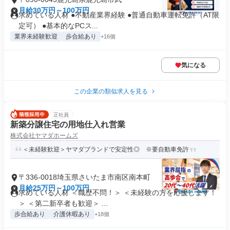
月給30万円～100万円
求めている人材 ●不動産業界経験 ●普通自動車運転免許（AT限
定可） ●基本的なPCス...
業界未経験歓迎
歩合給あり
+16個
気になる
この企業の類似求人を見る
正社員
新築分譲住宅の用地仕入れ営業
株式会社ヤマダホームズ
＜未経験歓迎＞ヤマダブランドで安定性◎ ※要自動車免許
〒336-0018埼玉県さいたま市南区南本町
月給25万円～100万円
求めている人材 ＜職歴不問！＞ ＜未経験の方を応援します！
＞ ＜第二新卒者も歓迎＞ ...
歩合給あり
介護休暇あり
+18個