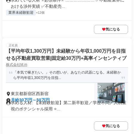
求めている人材 ⭐必須条件⭐ ………………… ✅不動産業界に
おける渉外実績 ✅不動産売...
業界未経験歓迎
+12個
気になる
正社員
【平均年収1,300万円】未経験から年収1,000万円を目指
せる|不動産買取営業|固定給30万円+高率インセンティブ
株式会社M.m
「本気で稼ぎたい。」その想いが、あなたの武器になる。未経験か
ら平均年収1,300万円を目指...
東京都新宿区西新宿
月給30万円～50万円
求める人材: 【未経験歓迎】第二新卒歓迎／学歴不問／人柄重
視のポテンシャル採用 ⭐...
気になる