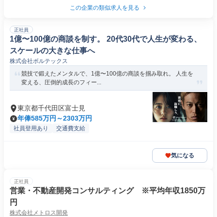
この企業の類似求人を見る
正社員
1億〜100億の商談を制す。 20代30代で人生が変わる、
スケールの大きな仕事へ
株式会社ボルテックス
競技で鍛えたメンタルで、1億〜100億の商談を掴み取れ。 人生を
変える、圧倒的成長のフィー...
東京都千代田区富士見
年俸585万円～2303万円
社員登用あり
交通費支給
気になる
正社員
営業・不動産開発コンサルティング ※平均年収1850万
円
株式会社メトロス開発