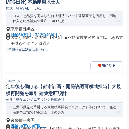
MTG出社) 不動産用地仕入
株式会社AMAL FLAG
コストと品質を両立した自社開発アパート建築商品を活用し、用地
仕入と建築請負の受注に向けた提...
東京都目黒区
月給50万円～73万3400円
必要な経験・能力等 【必須】 ■不動産営業経験 5年以上ある方
★働きやすさと待遇面...
年間休日120日以上
+3個
気になる
契約社員
定年後も働ける【都市計画・開発許認可領域担当】大規
模再開発を牽引 建築意匠設計
三井不動産エンジニアリング株式会社
三井不動産の手掛ける大規模再開発プロジェクト等において、発注
者側の立場で都市計画・開発許認...
東京都中央区
月給58万800円以上
必要な経験・能力等 【必須】大学または大学院で土木系専攻