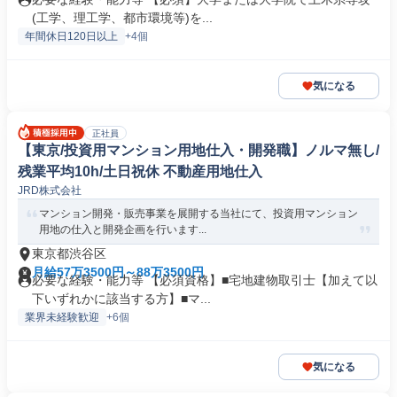
(工学、理工学、都市環境等)を...
年間休日120日以上
+4個
気になる
正社員
【東京/投資用マンション用地仕入・開発職】ノルマ無し/
残業平均10h/土日祝休 不動産用地仕入
JRD株式会社
マンション開発・販売事業を展開する当社にて、投資用マンション
用地の仕入と開発企画を行います...
東京都渋谷区
月給57万3500円～88万3500円
必要な経験・能力等 【必須資格】■宅地建物取引士【加えて以
下いずれかに該当する方】■マ...
業界未経験歓迎
+6個
気になる