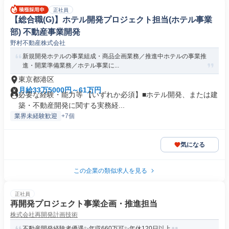
正社員
【総合職(G)】ホテル開発プロジェクト担当(ホテル事業
部) 不動産事業開発
野村不動産株式会社
新規開発ホテルの事業組成・商品企画業務／推進中ホテルの事業推
進・開業準備業務／ホテル事業に...
東京都港区
月給33万5000円～61万円
必要な経験・能力等 【いずれか必須】■ホテル開発、または建
築・不動産開発に関する実務経...
業界未経験歓迎
+7個
気になる
この企業の類似求人を見る
正社員
再開発プロジェクト事業企画・推進担当
株式会社再開発計画技術
不動産開発経験者優遇✨年収660万可✨年休120日以上