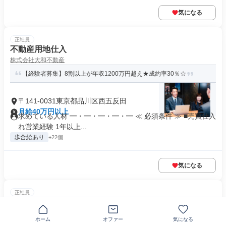
気になる
正社員
不動産用地仕入
株式会社大和不動産
【経験者募集】8割以上が年収1200万円越え★成約率30％☆
〒141-0031東京都品川区西五反田
月給40万円以上
求めている人材 ━・━・━・━・━ ≪ 必須条件 ≫ ■売買仕入
れ営業経験 1年以上...
歩合給あり
+22個
気になる
正社員
不動産開発の企画設計・ボリュームチェック担当
日本住宅開発株式会社 東京本店
ホーム
オファー
気になる