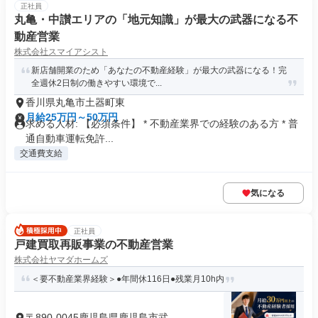
正社員
丸亀・中讃エリアの「地元知識」が最大の武器になる不
動産営業
株式会社スマイアシスト
新店舗開業のため「あなたの不動産経験」が最大の武器になる！完
全週休2日制の働きやすい環境で...
香川県丸亀市土器町東
月給25万円～50万円
求める人材: 【必須条件】 * 不動産業界での経験のある方 * 普
通自動車運転免許...
交通費支給
気になる
正社員
戸建買取再販事業の不動産営業
株式会社ヤマダホームズ
＜要不動産業界経験＞●年間休116日●残業月10h内
〒890-0045鹿児島県鹿児島市武