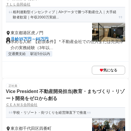
ＴＬＬ合同会社
粗利連動型インセンティブ｜AI×データで勝つ不動産仕入｜大手経
験者歓迎｜年収2000万実績...
東京都港区虎ノ門
月給35万円～60万円
求める人材: 【必須条件】 * 不動産会社での仕入または売買仲
介の実務経験（3年以...
交通費支給
駅近5分以内
気になる
正社員
Vice President 不動産開発担当|教育・まちづくり・リゾ
ート開発をゼロから創る
ＣＥＡＭＳ合同会社
学校・リゾート・街づくりを経営陣直下で推進
東京都千代田区四番町