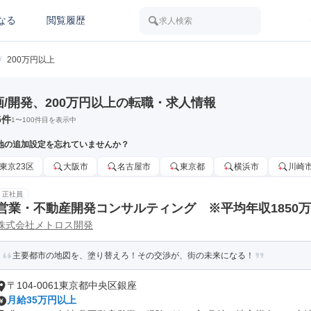
なる
閲覧履歴
求人検索
/
200万円以上
画/開発、200万円以上の転職・求人情報
5
件
1
〜
100
件目を表示中
地の追加設定を忘れていませんか？
東京23区
大阪市
名古屋市
東京都
横浜市
川崎
正社員
営業・不動産開発コンサルティング ※平均年収1850
株式会社メトロス開発
主要都市の地図を、塗り替えろ！その交渉が、街の未来になる！
〒104-0061東京都中央区銀座
月給35万円以上