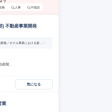
ょう
総務
人事
中国語
部) 不動産事業開発
務／ホテル事業における新...
開...
気になる
営業