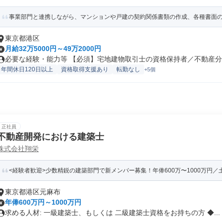
事業部門と連携しながら、マンションや戸建の契約関係書類の作成、各種書面のレ
東京都港区
月給32万5000円～49万2000円
必要な経験・能力等 【必須】宅地建物取引士の資格保持者／不動産分譲
年間休日120日以上
資格取得支援あり
転勤なし
+5個
正社員
不動産開発における建築士
株式会社翔栄
<経験者歓迎>少数精鋭の建築部門で新メンバー募集！年俸600万〜1000万円／土
東京都港区元麻布
年俸600万円～1000万円
求める人材: 一級建築士、もしくは 二級建築士資格をお持ちの方 ◆...