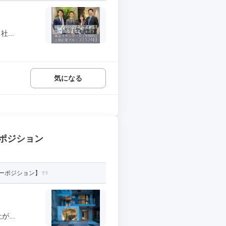
...
気になる
ポジション
ーポジション】
...