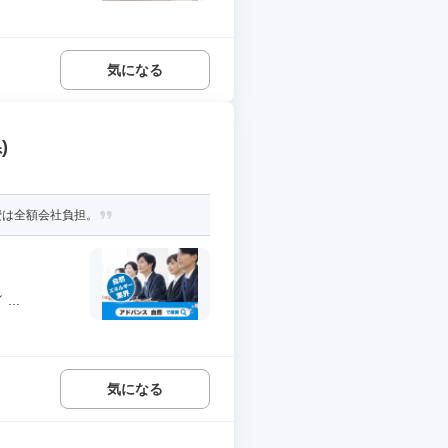
気になる
)
費は全額会社負担。
..
気になる