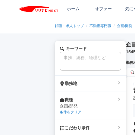
ホーム
オファー
気に
転職・求人トップ
/
不動産専門職
/
企画/開発
企
キーワード
154
勤務
勤務地
職種
企画/開発
条件をクリア
こだわり条件