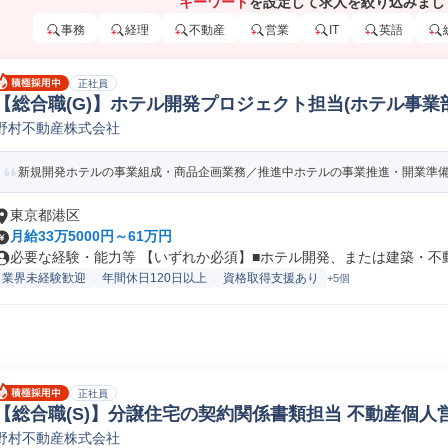
キーワード
を設定して求人を絞り込みまし
事務
経理
不動産
営業
IT
英語
正社員
【総合職(G)】ホテル開発プロジェクト担当(ホテル事業
野村不動産株式会社
新規開発ホテルの事業組成・商品企画業務／推進中ホテルの事業推進・開業準備業
東京都港区
月給33万5000円～61万円
必要な経験・能力等 【いずれか必須】■ホテル開発、または建築・不動産
業界未経験歓迎
年間休日120日以上
資格取得支援あり
+5個
正社員
【総合職(S)】分譲住宅の契約関係書類担当 不動産個人
野村不動産株式会社