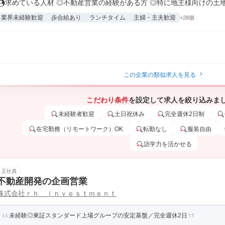
求めている人材 ◎不動産営業の経験がある方 ◎特に地主様向けの土地活
業界未経験歓迎
歩合給あり
ランチタイム
主婦・主夫歓迎
+28個
この企業の類似求人を見る
こだわり条件
を設定して求人を絞り込みま
未経験者歓迎
土日祝休み
完全週休2日制
在宅勤務（リモートワーク）OK
転勤なし
服装自由
語学力を活かせる
正社員
不動産開発の企画営業
株式会社ｒｈ ｉｎｖｅｓｔｍｅｎｔ
未経験◎東証スタンダード上場グループの安定基盤／完全週休2日