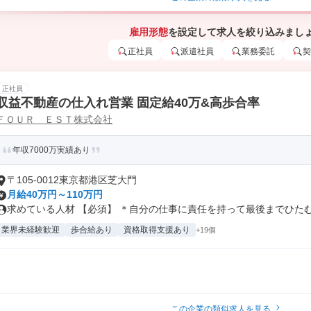
雇用形態
を設定して求人を絞り込みまし
正社員
派遣社員
業務委託
契
正社員
収益不動産の仕入れ営業 固定給40万&高歩合率
ＦＯＵＲ ＥＳＴ株式会社
年収7000万実績あり
〒105-0012東京都港区芝大門
月給40万円～110万円
求めている人材 【必須】 ＊自分の仕事に責任を持って最後までひたむき
業界未経験歓迎
歩合給あり
資格取得支援あり
+19個
この企業の類似求人を見る