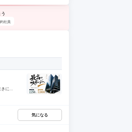
ょう
約社員
に...
気になる