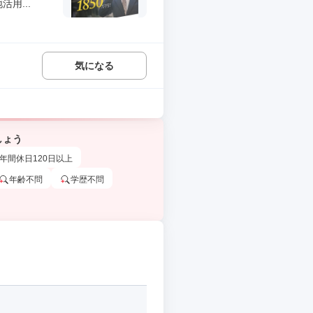
用...
気になる
しょう
年間休日120日以上
年齢不問
学歴不問