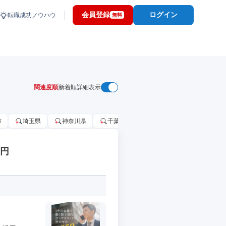
会員登録
ログイン
転職成功ノウハウ
無料
関連度順
新着順
詳細表示
市
埼玉県
神奈川県
千葉市
大阪府
千葉県
万円