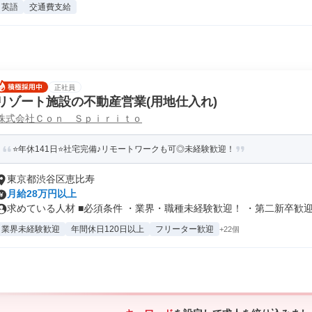
英語
交通費支給
正社員
リゾート施設の不動産営業(用地仕入れ)
株式会社Ｃｏｎ Ｓｐｉｒｉｔｏ
⭐年休141日⭐社宅完備♪リモートワークも可◎未経験歓迎！
東京都渋谷区恵比寿
月給28万円以上
求めている人材 ■必須条件 ・業界・職種未経験歓迎！ ・第二新卒歓迎！
業界未経験歓迎
年間休日120日以上
フリーター歓迎
+22個