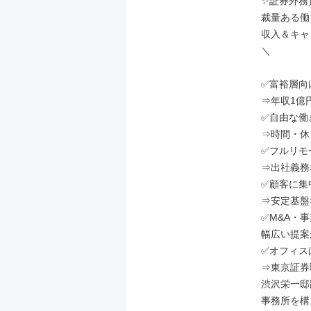
✨証券外務
裁量ある働
収入＆キャリ
＼

✅富裕層向
⇒年収1億
✅自由な働
⇒時間・休
✅フルリモー
⇒出社義務
✅顧客に集
⇒安定基盤
✅M&A・事
幅広い提案
✅オフィス
⇒東京証券
渋沢栄一邸
事務所を構