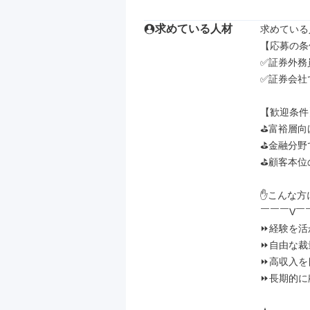
求めている人材
求めている
【応募の条
✅証券外務
✅証券会社
【歓迎条件】
⛳富裕層向
⛳金融分野
⛳顧客本位
✋こんな方
￣￣￣V￣
⏩経験を活
⏩自由な裁
⏩高収入を
⏩長期的に