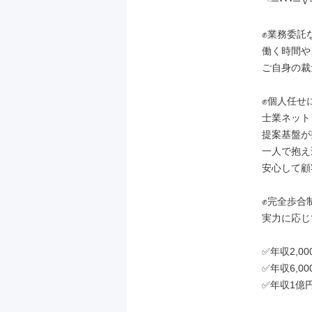
╰─･･･─ｖ
✊業務委託
働く時間や
ご自身の裁
✊個人任せ
士業ネット
提案基盤が
一人で抱え
安心して顧
✊完全歩合制
実力に応じ
✅年収2,0
✅年収6,0
✅年収1億