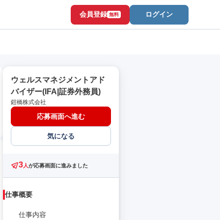
会員登録
ログイン
無料
ウェルスマネジメントアド
バイザー(IFA|証券外務員)
鎧橋株式会社
応募画面へ進む
気になる
3
人
が応募画面に進みました
仕事概要
仕事内容