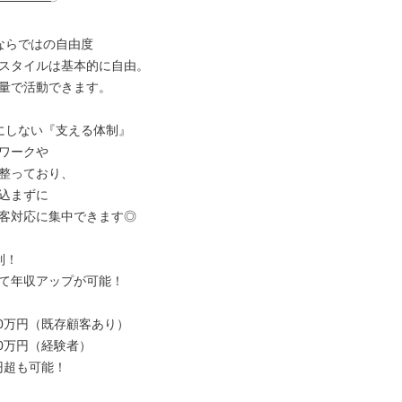
──────╯

ならではの自由度

スタイルは基本的に自由。

量で活動できます。

にしない『支える体制』

ワークや

整っており、

込まずに

客対応に集中できます◎

！

て年収アップが可能！

00万円（既存顧客あり）

00万円（経験者）

円超も可能！
