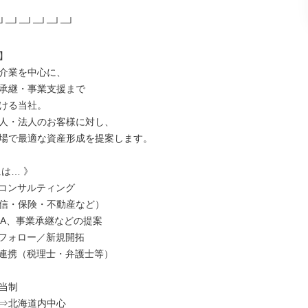
┘─┘─┘─┘─┘─┘



介業を中心に、

承継・事業支援まで

ける当社。

人・法人のお客様に対し、

場で最適な資産形成を提案します。

は… 》

コンサルティング

信・保険・不動産など）

&A、事業承継などの提案

フォロー／新規開拓

連携（税理士・弁護士等）

当制

⇒北海道内中心
