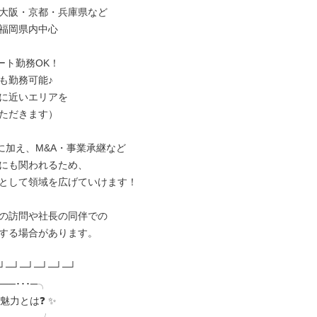
大阪・京都・兵庫県など

福岡県内中心

ト勤務OK！

も勤務可能♪

に近いエリアを

ただきます）

に加え、M&A・事業承継など

にも関われるため、

として領域を広げていけます！

の訪問や社長の同伴での

する場合があります。

┘─┘─┘─┘─┘─┘

──･･･─╮

魅力とは❓ ✨
