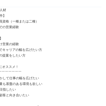
人材

件】

員資格（一種または二種）

での営業経験



け営業の経験

でキャリアの幅を広げたい方

の提案をしたい方

にオススメ！

￣￣￣￣￣￣￣

かして仕事の幅を広げたい

量も基盤のある環境も欲しい

目指したい

顧客と向き合いたい
