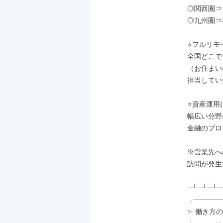
◎関西圏⇒
◎九州圏⇒
⭐フルリモー
全国どこで
（お住まい
担当してい
⭐資産運用
幅広い分野
金融のプロ
※営業先へ
訪問が発生
─┘─┘─┘─
╭──────
✨ 働き方の