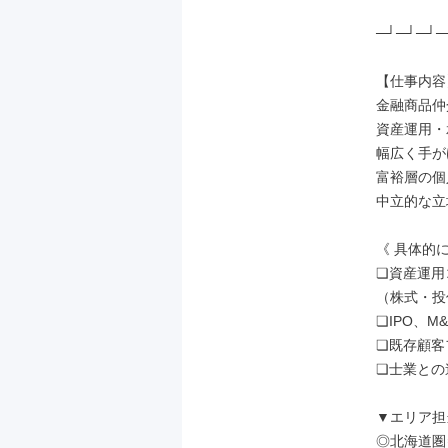
─┘─┘─┘─
【仕事内容】
金融商品仲
資産運用・
幅広く手が
富裕層の個
中立的な立
《 具体的に
❏資産運用
（株式・投
❏IPO、M
❏既存顧客
❏士業との
▼エリア担
◎北海道圏