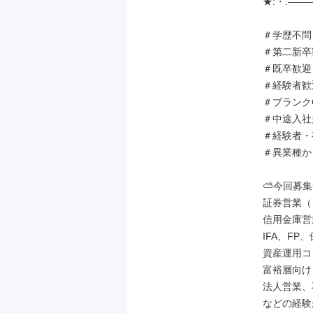
★:・.――
＃学歴不問

＃第二新卒
＃既卒歓迎

＃経験者歓迎
＃ブランクO
＃中途入社
＃経験者・
＃異業種か
⛅今回募集
証券営業（
信用金庫営
IFA、FP、
資産運用コ
富裕層向け
法人営業、
などの経験