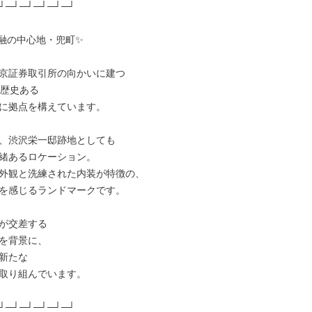
┘─┘─┘─┘─┘─┘

融の中心地・兜町✨

京証券取引所の向かいに建つ

歴史ある

に拠点を構えています。

、渋沢栄一邸跡地としても

緒あるロケーション。

外観と洗練された内装が特徴の、

を感じるランドマークです。

が交差する

を背景に、

新たな

取り組んでいます。

┘─┘─┘─┘─┘─┘