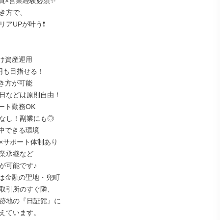
員×営業経験必須✨

き方で、

アUPが叶う❗

け資産運用

円も目指せる！

き方が可能

日などは原則自由！

ト勤務OK

なし！副業にも◎

中できる環境

×サポート体制あり

業承継など

が可能です♪

は金融の聖地・兜町

取引所のすぐ隣、

跡地の『日証館』に

えています。
