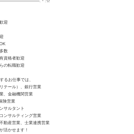
――――――――――.・:☆

歓迎



K

多数

有資格者歓迎

らの転職歓迎

するお仕事では、

リテール）、銀行営業

業、金融機関営業

保険営業

ンサルタント

コンサルティング営業

不動産営業、士業連携営業

が活かせます！