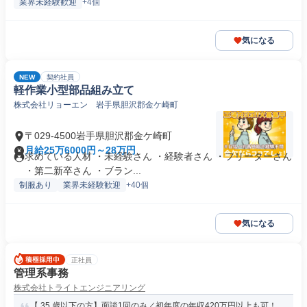
業界未経験歓迎
+4個
気になる
NEW
契約社員
軽作業小型部品組み立て
株式会社リョーエン 岩手県胆沢郡金ケ崎町
〒029-4500岩手県胆沢郡金ケ崎町
月給25万6000円～28万円
求めている人材 ・未経験さん ・経験者さん ・フリーターさん
・第二新卒さん ・ブラン...
制服あり
業界未経験歓迎
+40個
気になる
正社員
管理系事務
株式会社トライトエンジニアリング
【 35 歳以下の方】面談1回のみ／初年度の年収420万円以上も可！