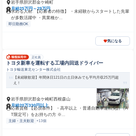
岩手県胆沢郡金ケ崎町
月給25万円～29万円
求める人材: 【応募者の特徴】 ・未経験からスタートした先輩
が多数活躍中 ・異業種か...
即日勤務OK
気になる
正社員
トヨタ新車を運転する工場内回送ドライバー
トヨタ輸送東北センター株式会社
【未経験歓迎】年間休日121日の土日休みでも平均月収25万円超
え！
岩手県胆沢郡金ケ崎町西根森山
月給20万330円以上
応募資格 【必須条件】 ・高卒以上 ・普通自動車運転免許（A
T限定可）をお持ちの方 ※...
主婦・主夫歓迎
+13個