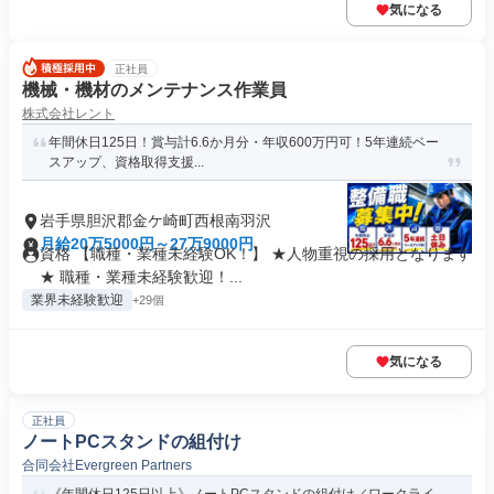
気になる
正社員
機械・機材のメンテナンス作業員
株式会社レント
年間休日125日！賞与計6.6か月分・年収600万円可！5年連続ベー
スアップ、資格取得支援...
岩手県胆沢郡金ケ崎町西根南羽沢
月給20万5000円～27万9000円
資格 【職種・業種未経験OK！】 ★人物重視の採用となります
★ 職種・業種未経験歓迎！...
業界未経験歓迎
+29個
気になる
正社員
ノートPCスタンドの組付け
合同会社Evergreen Partners