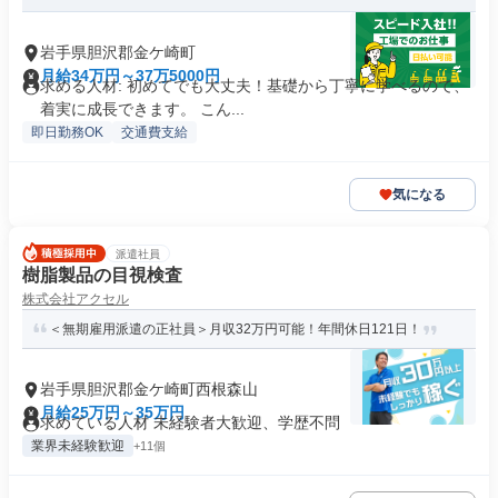
岩手県胆沢郡金ケ崎町
月給34万円～37万5000円
求める人材: 初めてでも大丈夫！基礎から丁寧に学べるので、
着実に成長できます。 こん...
即日勤務OK
交通費支給
気になる
派遣社員
樹脂製品の目視検査
株式会社アクセル
＜無期雇用派遣の正社員＞月収32万円可能！年間休日121日！
岩手県胆沢郡金ケ崎町西根森山
月給25万円～35万円
求めている人材 未経験者大歓迎、学歴不問
業界未経験歓迎
+11個