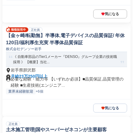
気になる
正社員
【金ヶ崎/転勤無】半導体,電子デバイスの品質保証/ 年休
120日/福利厚生充実 半導体品質保証
株式会社デンソー岩手
《 自動車部品のTier1メーカー『DENSO』グループ企業の技術職
採用 》 【概要】当社...
岩手県胆沢郡
月給23万250円以上
必要な経験・能力等 【いずれか必須】■品質保証,品質管理の
経験 ■生産技術(エンジニア...
業界未経験歓迎
+6個
気になる
正社員
土木施工管理|国やスーパーゼネコンが主要顧客