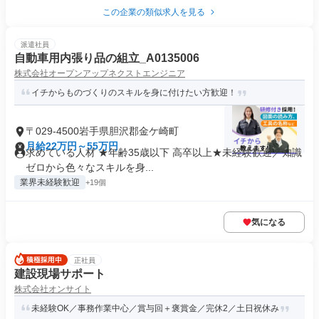
この企業の類似求人を見る
派遣社員
自動車用内張り品の組立_A0135006
株式会社オープンアップネクストエンジニア
イチからものづくりのスキルを身に付けたい方歓迎！
〒029-4500岩手県胆沢郡金ケ崎町
月給22万円～55万円
求めている人材 ★年齢35歳以下 高卒以上★未経験歓迎／知識
ゼロから色々なスキルを身...
業界未経験歓迎
+19個
気になる
正社員
建設現場サポート
株式会社オンサイト
未経験OK／事務作業中心／賞与回＋褒賞金／完休2／土日祝休み