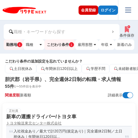
会員登録
ログイン
職種・キーワードから探す
条件保存
勤務地
職種
こだわり条件
雇用形態
年収
新着のみ
1
1
こだわり条件の追加設定を忘れていませんか？
土日祝休み
年間休日120日以上
学歴不問
未経験者歓
胆沢郡（岩手県）、完全週休2日制の転職・求人情報
55
件
1
〜
55
件目を表示中
関連度順
新着順
詳細表示
正社員
新車の運搬ドライバー/トヨタ車
トヨタ輸送東北センター株式会社
入社祝金あり／最大で計20万円(規定あり)｜完全週休2日制／土日
祝休み｜年間休日120日以...