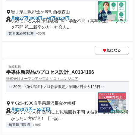
岩手県胆沢郡金ケ崎町西根森山
月給27万3000円～48万4320円
求めている人材 未経験者OK・学歴不問（高卒以上）・ブラン
ク不問 第二新卒の方・社会人...
業界未経験歓迎
+30個
気になる
派遣社員
半導体新製品のプロセス設計_A0134166
株式会社オープンアップネクストエンジニア
30代・40代活躍中／経験者限定／年間休日最大125日
〒029-4500岩手県胆沢郡金ケ崎町
月給30万円～55万円
求めている人材 高卒以上/転職回数不問 ★技術・製造経験を活
かしたい方歓迎！ 【下記...
無期雇用派遣
+19個