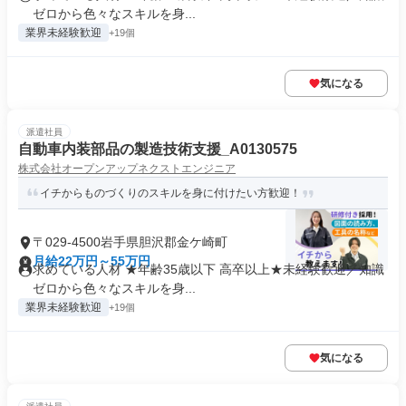
ゼロから色々なスキルを身...
業界未経験歓迎
+19個
気になる
派遣社員
自動車内装部品の製造技術支援_A0130575
株式会社オープンアップネクストエンジニア
イチからものづくりのスキルを身に付けたい方歓迎！
〒029-4500岩手県胆沢郡金ケ崎町
月給22万円～55万円
求めている人材 ★年齢35歳以下 高卒以上★未経験歓迎／知識
ゼロから色々なスキルを身...
業界未経験歓迎
+19個
気になる