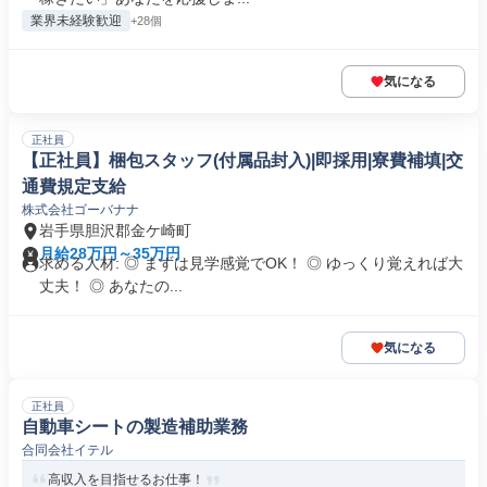
業界未経験歓迎
+28個
気になる
正社員
【正社員】梱包スタッフ(付属品封入)|即採用|寮費補填|交
通費規定支給
株式会社ゴーバナナ
岩手県胆沢郡金ケ崎町
月給28万円～35万円
求める人材: ◎ まずは見学感覚でOK！ ◎ ゆっくり覚えれば大
丈夫！ ◎ あなたの...
気になる
正社員
自動車シートの製造補助業務
合同会社イテル
高収入を目指せるお仕事！