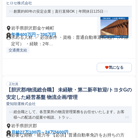
ヒロセ株式会社
創業約80年の安定企業｜直行直帰OK｜年間休日125日
岩手県胆沢郡金ケ崎町
年俸400万円～700万円
求める人材: ✅ 必須条件 ・資格：普通自動車運転免許（AT限
定可） ・経験：2年...
交通費支給
気になる
正社員
【胆沢郡/物流総合職】 未経験・第二新卒歓迎/トヨタGの
安定した経営基盤 物流企画/管理
愛知陸運株式会社
総合職として、各営業所の物流管理業務をお任せいたします。お客
様への配送の提案や相談、トラッ...
岩手県胆沢郡
月給22万100円～24万5600円
必要な経験・能力等 【必須】普通自動車免許をお持ちの方