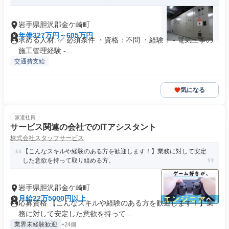
岩手県胆沢郡金ケ崎町
年俸327万円～605万円
求める人材: ✅ 必須条件 ・資格：不問 ・経験： - 電気工事の
施工管理経験 -...
交通費支給
気になる
派遣社員
サービス関連の会社でのITアシスタント
株式会社スタッフサービス
【こんなスキルや経験のある方を歓迎します！】業務に対して安定
した意欲を持って取り組める方。
岩手県胆沢郡金ケ崎町
月給22万5000円以上
応募資格 【こんなスキルや経験のある方を歓迎します！】業
務に対して安定した意欲を持って...
業界未経験歓迎
+24個