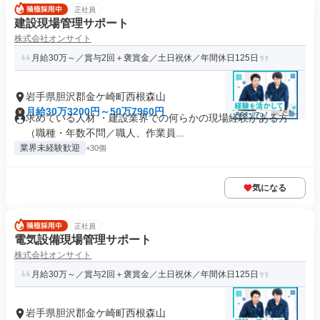
正社員
建設現場管理サポート
株式会社オンサイト
月給30万～／賞与2回＋褒賞金／土日祝休／年間休日125日
岩手県胆沢郡金ケ崎町西根森山
月給30万3200円～50万7960円
求めている人材 ・建設業界での何らかの現場経験がある方
（職種・年数不問／職人、作業員...
業界未経験歓迎
+30個
気になる
正社員
電気設備現場管理サポート
株式会社オンサイト
月給30万～／賞与2回＋褒賞金／土日祝休／年間休日125日
岩手県胆沢郡金ケ崎町西根森山