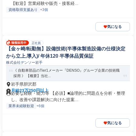
【歓迎】営業経験や販売・接客経...
資格取得支援あり
+3個
気になる
正社員
【金ヶ崎/転勤無】設備技術(半導体製造設備の仕様決定
から立上,導入)/ 年休120 半導体品質保証
株式会社デンソー岩手
《 自動車部品のTier1メーカー『DENSO』グループ企業の技術職
採用 》 【概要】当社...
岩手県胆沢郡
月給23万250円以上
必要な経験・能力等 【必須】■論理的に問題点を分析・整理
し、改善や課題解決に向けた提案...
業界未経験歓迎
+6個
気になる