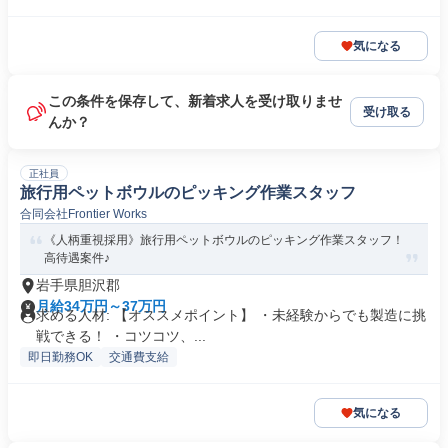
気になる
この条件を保存して、新着求人を受け取りませ
受け取る
んか？
正社員
旅行用ペットボウルのピッキング作業スタッフ
合同会社Frontier Works
《人柄重視採用》旅行用ペットボウルのピッキング作業スタッフ！
高待遇案件♪
岩手県胆沢郡
月給34万円～37万円
求める人材: 【オススメポイント】 ・未経験からでも製造に挑
戦できる！ ・コツコツ、...
即日勤務OK
交通費支給
気になる