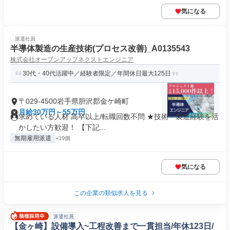
気になる
派遣社員
半導体製造の生産技術(プロセス改善)_A0135543
株式会社オープンアップネクストエンジニア
30代・40代活躍中／経験者限定／年間休日最大125日
〒029-4500岩手県胆沢郡金ケ崎町
月給30万円～55万円
求めている人材 高卒以上/転職回数不問 ★技術・製造経験を活
かしたい方歓迎！ 【下記...
無期雇用派遣
+19個
気になる
この企業の類似求人を見る
派遣社員
【金ヶ崎】設備導入~工程改善まで一貫担当/年休123日/