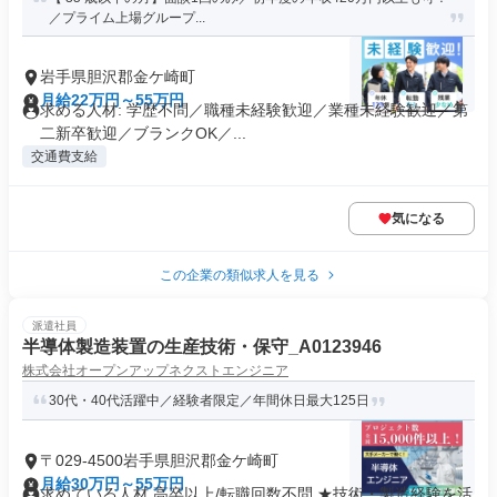
／プライム上場グループ...
岩手県胆沢郡金ケ崎町
月給22万円～55万円
求める人材: 学歴不問／職種未経験歓迎／業種未経験歓迎／第
二新卒歓迎／ブランクOK／...
交通費支給
気になる
この企業の類似求人を見る
派遣社員
半導体製造装置の生産技術・保守_A0123946
株式会社オープンアップネクストエンジニア
30代・40代活躍中／経験者限定／年間休日最大125日
〒029-4500岩手県胆沢郡金ケ崎町
月給30万円～55万円
求めている人材 高卒以上/転職回数不問 ★技術・製造経験を活