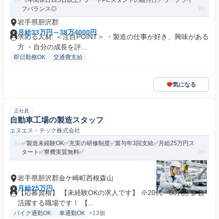
《年間休日125日以上》ノートPCスタンドの組付け／ワークライ
フバランス◎
岩手県胆沢郡
月給33万円～38万4000円
求める人材: ＜注目POINT＞ ・製造の仕事が好き、興味がある
方 ・自分の成長を評...
即日勤務OK
交通費支給
気になる
正社員
自動車工場の製造スタッフ
エヌエス・テック株式会社
✅製造未経験OK✅充実の研修制度✅賞与年3回支給✅月給25万円ス
タート✅寮費実質無料✅
岩手県胆沢郡金ケ崎町西根森山
月給25万円
【応募資格】 【未経験OKの求人です】 ※20代～30代が多数
活躍する職場です！ 【...
バイク通勤OK
車通勤OK
+13個