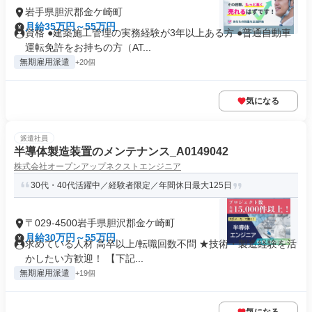
岩手県胆沢郡金ケ崎町
月給35万円～55万円
資格 ●建築施工管理の実務経験が3年以上ある方 ●普通自動車
運転免許をお持ちの方（AT...
無期雇用派遣
+20個
気になる
派遣社員
半導体製造装置のメンテナンス_A0149042
株式会社オープンアップネクストエンジニア
30代・40代活躍中／経験者限定／年間休日最大125日
〒029-4500岩手県胆沢郡金ケ崎町
月給30万円～55万円
求めている人材 高卒以上/転職回数不問 ★技術・製造経験を活
かしたい方歓迎！ 【下記...
無期雇用派遣
+19個