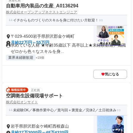
派遣社員
自動車用内装品の生産_A0136294
株式会社オープンアップネクストエンジニア
イチからものづくりのスキルを身に付けたい方歓迎！
〒029-4500岩手県胆沢郡金ケ崎町
月給22万円～55万円
求めている人材 ★年齢35歳以下 高卒以上★未経験歓迎／知識
ゼロから色々なスキルを身...
業界未経験歓迎
+19個
気になる
正社員
空調衛生設備現場サポート
株式会社オンサイト
未経験OK／事務作業中心／賞与回＋褒賞金／完休2／土日祝休み
岩手県胆沢郡金ケ崎町西根森山
月給27万3000円～48万4320円