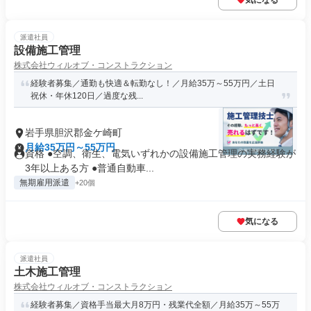
気になる
派遣社員
設備施工管理
株式会社ウィルオブ・コンストラクション
経験者募集／通勤も快適＆転勤なし！／月給35万～55万円／土日
祝休・年休120日／過度な残...
岩手県胆沢郡金ケ崎町
月給35万円～55万円
資格 ●空調、衛生、電気いずれかの設備施工管理の実務経験が
3年以上ある方 ●普通自動車...
無期雇用派遣
+20個
気になる
派遣社員
土木施工管理
株式会社ウィルオブ・コンストラクション
経験者募集／資格手当最大月8万円・残業代全額／月給35万～55万