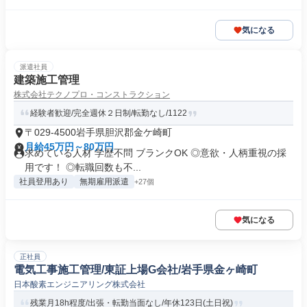
気になる
派遣社員
建築施工管理
株式会社テクノプロ・コンストラクション
経験者歓迎/完全週休２日制/転勤なし/1122
〒029-4500岩手県胆沢郡金ケ崎町
月給45万円～80万円
求めている人材 学歴不問 ブランクOK ◎意欲・人柄重視の採
用です！ ◎転職回数も不...
社員登用あり
無期雇用派遣
+27個
気になる
正社員
電気工事施工管理/東証上場G会社/岩手県金ヶ崎町
日本酸素エンジニアリング株式会社
残業月18h程度/出張・転勤当面なし/年休123日(土日祝)