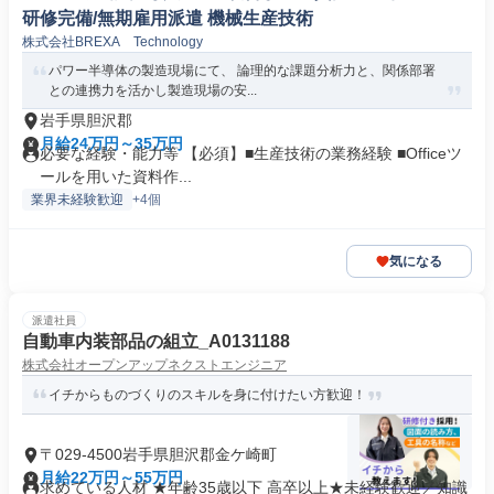
研修完備/無期雇用派遣 機械生産技術
株式会社BREXA Technology
パワー半導体の製造現場にて、 論理的な課題分析力と、関係部署
との連携力を活かし製造現場の安...
岩手県胆沢郡
月給24万円～35万円
必要な経験・能力等 【必須】■生産技術の業務経験 ■Officeツ
ールを用いた資料作...
業界未経験歓迎
+4個
気になる
派遣社員
自動車内装部品の組立_A0131188
株式会社オープンアップネクストエンジニア
イチからものづくりのスキルを身に付けたい方歓迎！
〒029-4500岩手県胆沢郡金ケ崎町
月給22万円～55万円
求めている人材 ★年齢35歳以下 高卒以上★未経験歓迎／知識