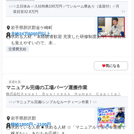
✨土日休み ✅入社特典100万円 ✅ワンルーム寮あり（送迎付）✅月
収目安32.8万円
岩手県胆沢郡金ケ崎町
月給24万6000円以上
求める人材: * 未経験者歓迎 充実した研修制度あり。作業自体
も覚えやすいので、未...
交通費支給
気になる
派遣社員
マニュアル完備の工場パーツ運搬作業
株式会社Ａｓｓｅｔ Ｂｕｓｉｎｅｓｓ Ｈｕｍａｎ Ｃａｐｉｔａｌ
✅マニュアル完備/シンプルなルーティーン作業！
岩手県胆沢郡
時給1900円～2100円
求めている人材 ■ 求める人材 ☆「マニュアルで安心＆運搬で
稼ぎたい」あなたを応援しま...