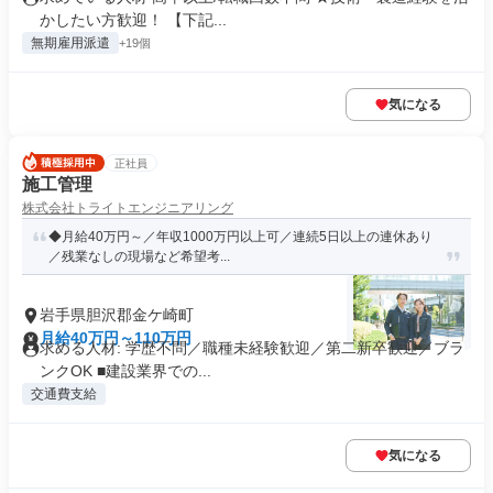
かしたい方歓迎！ 【下記...
無期雇用派遣
+19個
気になる
正社員
施工管理
株式会社トライトエンジニアリング
◆月給40万円～／年収1000万円以上可／連続5日以上の連休あり
／残業なしの現場など希望考...
岩手県胆沢郡金ケ崎町
月給40万円～110万円
求める人材: 学歴不問／職種未経験歓迎／第二新卒歓迎／ブラ
ンクOK ■建設業界での...
交通費支給
気になる