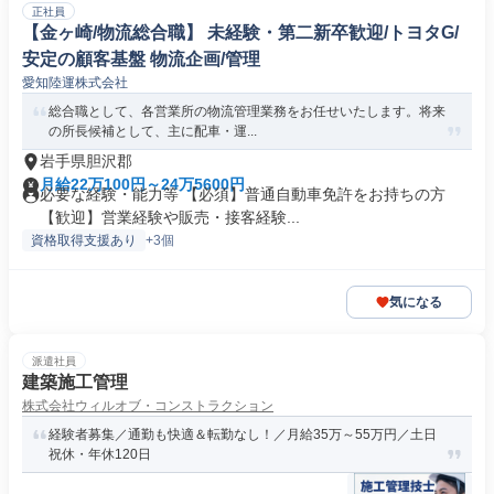
正社員
【金ヶ崎/物流総合職】 未経験・第二新卒歓迎/トヨタG/
安定の顧客基盤 物流企画/管理
愛知陸運株式会社
総合職として、各営業所の物流管理業務をお任せいたします。将来
の所長候補として、主に配車・運...
岩手県胆沢郡
月給22万100円～24万5600円
必要な経験・能力等 【必須】普通自動車免許をお持ちの方
【歓迎】営業経験や販売・接客経験...
資格取得支援あり
+3個
気になる
派遣社員
建築施工管理
株式会社ウィルオブ・コンストラクション
経験者募集／通勤も快適＆転勤なし！／月給35万～55万円／土日
祝休・年休120日