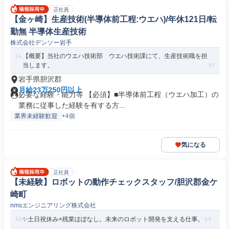
正社員
【金ヶ崎】生産技術(半導体前工程:ウエハ)/年休121日/転
勤無 半導体生産技術
株式会社デンソー岩手
【概要】当社のウエハ技術部 ウエハ技術課にて、生産技術職を担
当します。
岩手県胆沢郡
月給23万250円以上
必要な経験・能力等 【必須】■半導体前工程（ウエハ加工）の
業務に従事した経験を有する方...
業界未経験歓迎
+4個
気になる
正社員
【未経験】ロボットの動作チェックスタッフ/胆沢郡金ケ
崎町
nmsエンジニアリング株式会社
✨土日祝休み×残業ほぼなし。未来のロボット開発を支える仕事。