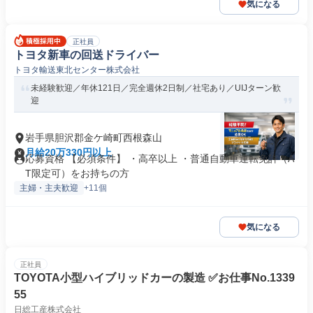
気になる
正社員
トヨタ新車の回送ドライバー
トヨタ輸送東北センター株式会社
未経験歓迎／年休121日／完全週休2日制／社宅あり／UIJターン歓
迎
岩手県胆沢郡金ケ崎町西根森山
月給20万330円以上
応募資格 【必須条件】 ・高卒以上 ・普通自動車運転免許（A
T限定可）をお持ちの方
主婦・主夫歓迎
+11個
気になる
正社員
TOYOTA小型ハイブリッドカーの製造 ✅お仕事No.1339
55
日総工産株式会社