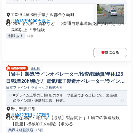
〒029-4503岩手県胆沢郡金ケ崎町
月給18万4000円以上
- 求める人材・資格など - ◇普通自動車運転免許(AT限定可) ◇
高卒以上 ＊未経験...
制服あり
+14個
気になる
正社員
【岩手】製造/ラインオペレーター/検査/転勤無/年休125
日/残業20h/働き方 電気/電子製造オペレーター/ラインマ
日本ファインセラミックス株式会社
ネージャー
■プライム上場の日揮HDのグループ企業である当社にて、製造/生
産ライン職・研磨加工職・検査...
岩手県胆沢郡
月給22万円～27万円
必要な経験・能力等 【必須】製品問わず工場での製造経験
【歓迎】機械加工の経験【求める...
業界未経験歓迎
+5個