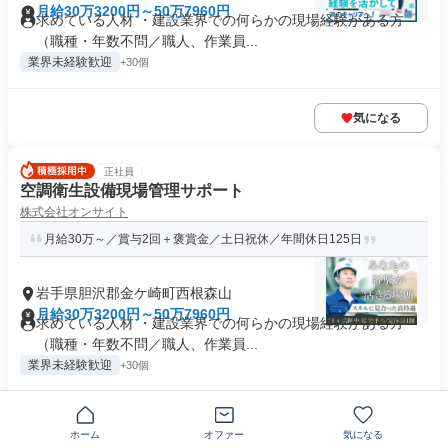
月給30万3200円～50万7960円
求めている人材 ・建設業界での何らかの現場経験がある方
（職種・年数不問／職人、作業員...
業界未経験歓迎
+30個
気になる
正社員
空調衛生設備現場管理サポート
株式会社オンサイト
月給30万～／賞与2回＋褒賞金／土日祝休／年間休日125日
岩手県胆沢郡金ケ崎町西根森山
月給30万3200円～50万7960円
求めている人材 ・建設業界での何らかの現場経験がある方
（職種・年数不問／職人、作業員...
業界未経験歓迎
+30個
気になる
ホーム
オファー
気になる