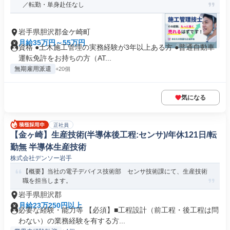
／転勤・単身赴任なし
岩手県胆沢郡金ケ崎町
月給35万円～55万円
資格 ●土木施工管理の実務経験が3年以上ある方 ●普通自動車
運転免許をお持ちの方（AT...
無期雇用派遣
+20個
気になる
正社員
【金ヶ崎】生産技術(半導体後工程:センサ)/年休121日/転
勤無 半導体生産技術
株式会社デンソー岩手
【概要】当社の電子デバイス技術部 センサ技術課にて、生産技術
職を担当します。
岩手県胆沢郡
月給23万250円以上
必要な経験・能力等 【必須】■工程設計（前工程・後工程は問
わない）の業務経験を有する方...