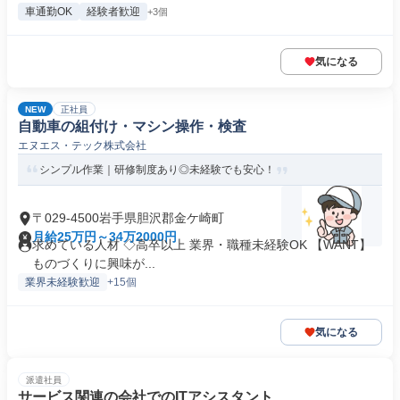
車通勤OK
経験者歓迎
+3個
気になる
NEW
正社員
自動車の組付け・マシン操作・検査
エヌエス・テック株式会社
シンプル作業｜研修制度あり◎未経験でも安心！
〒029-4500岩手県胆沢郡金ケ崎町
月給25万円～34万2000円
求めている人材 ◇高卒以上 業界・職種未経験OK 【WANT】
ものづくりに興味が...
業界未経験歓迎
+15個
気になる
派遣社員
サービス関連の会社でのITアシスタント