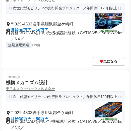
東日本スターワークス株式会社
次世代型モビリティの先行開発プロジェクト／年間休日120日以上
〒029-4503岩手県胆沢郡金ケ崎町
月給30万円～50万円
資格 3D CADを用いた機械設計経験（CATIA V5／SolidWorks
／NX／...
無期雇用派遣
+19個
気になる
派遣社員
機構メカニズム設計
東日本スターワークス株式会社
次世代型モビリティの先行開発プロジェクト／年間休日120日以上
〒029-4503岩手県胆沢郡金ケ崎町
月給30万円～50万円
資格 3D CADを用いた機械設計経験（CATIA V5／SolidWorks
／NX／...