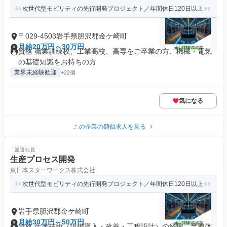
次世代型モビリティの先行開発プロジェクト／年間休日120日以上
〒029-4503岩手県胆沢郡金ケ崎町
月給20万円～30万円
資格 職業訓練校、工業高校、高専をご卒業の方、機械・電気
の基礎知識をお持ちの方
業界未経験歓迎
+22個
気になる
この企業の類似求人を見る
派遣社員
生産プロセス開発
東日本スターワークス株式会社
次世代型モビリティの先行開発プロジェクト／年間休日120日以上
岩手県胆沢郡金ケ崎町
月給30万円～50万円
資格 生産技術（設備導入・改善・工程設計）の経験、半導体