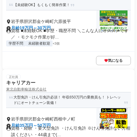
【未経験OK】もくもく簡単作業！
岩手県胆沢郡金ケ崎町六原後平
月給19万円～30万円
資格 ■未経験OK ■学歴・職歴不問 ＼こんな人にオススメです
／ ・モクモク作業が好...
学歴不問
未経験者歓迎
+3個
気になる
正社員
キャリアカー
東北自動車輸送株式会社
大型免許・けん引免許必須！ 年収650万円の乗務員も！ トレヘッ
ドにオートチェーン装備！
岩手県胆沢郡金ケ崎町西根中ノ町
月給35万円～50万円
資格・経験 ・要大型免許 ・けん引免許 ※けん引免許ない方相
談ください ・44歳まで(...