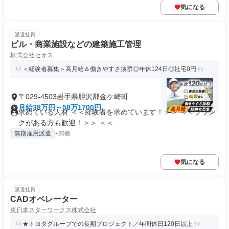
気になる
派遣社員
ビル・商業施設などの建築施工管理
株式会社セオス
＜経験者募集＞高月給＆働きやすさ抜群◎年休124日◎社宅0円
〒029-4503岩手県胆沢郡金ケ崎町
月給38万円～58万1700円
求めている人材 ＜＜経験者を求めています！＞＞ ＜＜ブラン
クがある方も歓迎！＞＞ ＜＜...
無期雇用派遣
+20個
気になる
派遣社員
CADオペレーター
東日本スターワークス株式会社
★トヨタグループでの長期プロジェクト／年間休日120日以上