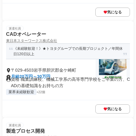
気になる
派遣社員
CADオペレーター
東日本スターワークス株式会社
《未経験歓迎！》★トヨタグループでの長期プロジェクト／年間休
日120日以上
〒029-4503岩手県胆沢郡金ケ崎町
月給20万円～30万円
資格 職業訓練校、機械工学系の高等専門学校をご卒業の方、C
ADの基礎知識をお持ちの方
業界未経験歓迎
+22個
気になる
派遣社員
製造プロセス開発