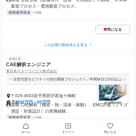
製造プロセス・電池製造プロセス...
無期雇用派遣
+19個
気になる
この企業の類似求人を見る
派遣社員
CAE解析エンジニア
東日本スターワークス株式会社
次世代型モビリティの先行開発プロジェクト／年間休日120日以上
〒029-4503岩手県胆沢郡金ケ崎町
月給30万円～50万円
資格 CAE解析（構造・熱・流体・振動）、EMC評価（ノイズ
測定・対策設計）の実務経験...
無期雇用派遣
+19個
ホーム
オファー
気になる
気になる