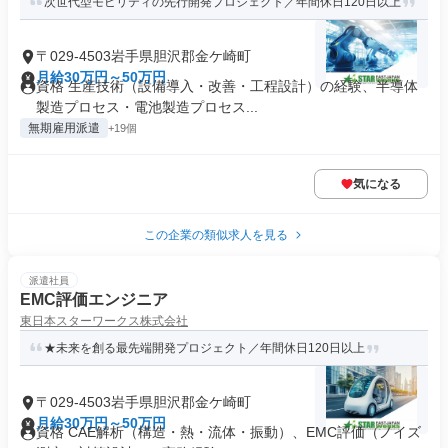
次世代型モビリティの先行開発プロジェクト／年間休日120日以上
〒029-4503岩手県胆沢郡金ケ崎町
月給30万円～50万円
資格 生産技術（設備導入・改善・工程設計）の経験、半導体
製造プロセス・電池製造プロセス...
無期雇用派遣
+19個
気になる
この企業の類似求人を見る
派遣社員
EMC評価エンジニア
東日本スターワークス株式会社
★未来を創る最先端開発プロジェクト／年間休日120日以上
〒029-4503岩手県胆沢郡金ケ崎町
月給30万円～50万円
資格 CAE解析（構造・熱・流体・振動）、EMC評価（ノイズ