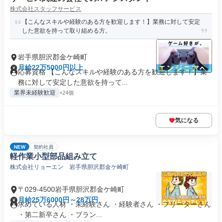
株式会社スタッフサービス
【こんなスキルや経験のある方を歓迎します！】業務に対して安定
した意欲を持って取り組める方。
岩手県胆沢郡金ケ崎町
月給22万5000円以上
応募資格 【こんなスキルや経験のある方を歓迎します！】業
務に対して安定した意欲を持って...
業界未経験歓迎
+24個
気になる
NEW
契約社員
軽作業小型部品組み立て
株式会社リョーエン 岩手県胆沢郡金ケ崎町
〒029-4500岩手県胆沢郡金ケ崎町
月給25万6000円～28万円
求めている人材 ・未経験さん ・経験者さん ・フリーターさん
・第二新卒さん ・ブラン...