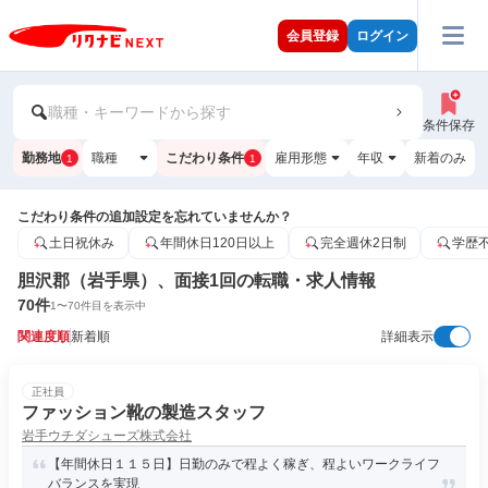
会員登録
ログイン
職種・キーワードから探す
条件保存
勤務地
職種
こだわり条件
雇用形態
年収
新着のみ
1
1
こだわり条件の追加設定を忘れていませんか？
土日祝休み
年間休日120日以上
完全週休2日制
学歴
胆沢郡（岩手県）、面接1回の転職・求人情報
70
件
1
〜
70
件目を表示中
関連度順
新着順
詳細表示
正社員
ファッション靴の製造スタッフ
岩手ウチダシューズ株式会社
【年間休日１１５日】日勤のみで程よく稼ぎ、程よいワークライフ
バランスを実現