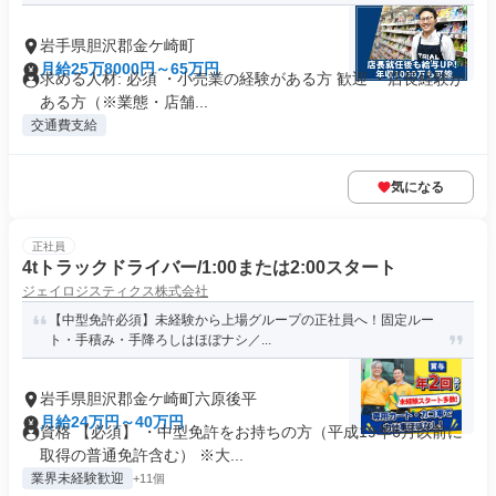
岩手県胆沢郡金ケ崎町
月給25万8000円～65万円
求める人材: 必須 ・小売業の経験がある方 歓迎 ・店長経験が
ある方（※業態・店舗...
交通費支給
気になる
正社員
4tトラックドライバー/1:00または2:00スタート
ジェイロジスティクス株式会社
【中型免許必須】未経験から上場グループの正社員へ！固定ルー
ト・手積み・手降ろしはほぼナシ／...
岩手県胆沢郡金ケ崎町六原後平
月給24万円～40万円
資格 【必須】 ・中型免許をお持ちの方（平成19年6月以前に
取得の普通免許含む） ※大...
業界未経験歓迎
+11個