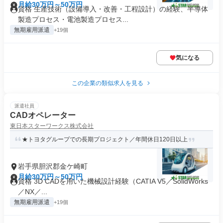
月給30万円～50万円
資格 生産技術（設備導入・改善・工程設計）の経験、半導体
製造プロセス・電池製造プロセス...
無期雇用派遣
+19個
気になる
この企業の類似求人を見る
派遣社員
CADオペレーター
東日本スターワークス株式会社
★トヨタグループでの長期プロジェクト／年間休日120日以上
岩手県胆沢郡金ケ崎町
月給30万円～50万円
資格 3D CADを用いた機械設計経験（CATIA V5／SolidWorks
／NX／...
無期雇用派遣
+19個