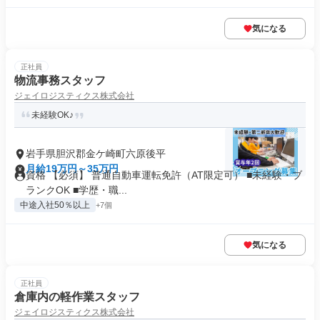
気になる
正社員
物流事務スタッフ
ジェイロジスティクス株式会社
未経験OK♪
岩手県胆沢郡金ケ崎町六原後平
月給19万円～35万円
資格 【必須】 普通自動車運転免許（AT限定可） ■未経験・ブ
ランクOK ■学歴・職...
中途入社50％以上
+7個
気になる
正社員
倉庫内の軽作業スタッフ
ジェイロジスティクス株式会社