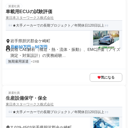
派遣社員
車載用ECUの試験評価
東日本スターワークス株式会社
★大手メーカーでの長期プロジェクト／年間休日120日以上
岩手県胆沢郡金ケ崎町
月給30万円～50万円
資格 CAE解析（構造・熱・流体・振動）、EMC評価（ノイズ
測定・対策設計）の実務経験...
無期雇用派遣
+19個
気になる
派遣社員
生産設備保守・保全
東日本スターワークス株式会社
★大手メーカーでの長期プロジェクト／年間休日120日以上
〒029-4503岩手県胆沢郡金ケ崎町