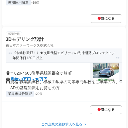
無期雇用派遣
+19個
気になる
派遣社員
3Dモデリング設計
東日本スターワークス株式会社
《未経験歓迎！》★次世代型モビリティの先行開発プロジェクト／
年間休日120日以上
〒029-4503岩手県胆沢郡金ケ崎町
月給20万円～30万円
資格 職業訓練校、機械工学系の高等専門学校をご卒業の方、C
ADの基礎知識をお持ちの方
業界未経験歓迎
+22個
気になる
この企業の類似求人を見る