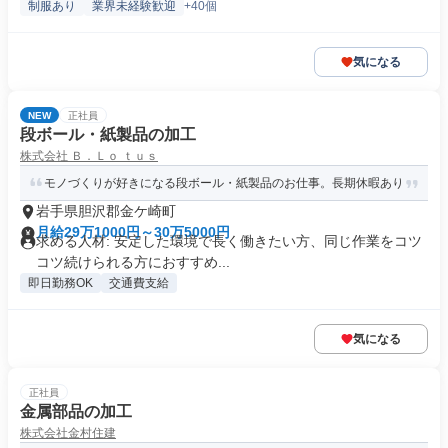
制服あり
業界未経験歓迎
+40個
気になる
NEW
正社員
段ボール・紙製品の加工
株式会社 Ｂ．Ｌｏ ｔｕｓ
モノづくりが好きになる段ボール・紙製品のお仕事。長期休暇あり
岩手県胆沢郡金ケ崎町
月給29万1000円～30万5000円
求める人材: 安定した環境で長く働きたい方、同じ作業をコツ
コツ続けられる方におすすめ...
即日勤務OK
交通費支給
気になる
正社員
金属部品の加工
株式会社金村住建