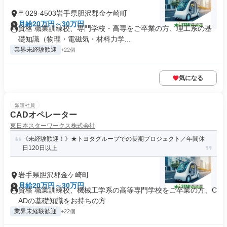
〒029-4503岩手県胆沢郡金ケ崎町
月給20万円～30万円
資格 職業訓練校、専門学校・高専をご卒業の方、理工系の基
礎知識（物理・電磁気・材料力学...
業界未経験歓迎
+22個
気になる
派遣社員
CADオペレーター
東日本スターワークス株式会社
《未経験歓迎！》★トヨタグループでの長期プロジェクト／年間休
日120日以上
岩手県胆沢郡金ケ崎町
月給20万円～30万円
資格 職業訓練校、機械工学系の高等専門学校をご卒業の方、C
ADの基礎知識をお持ちの方
業界未経験歓迎
+22個