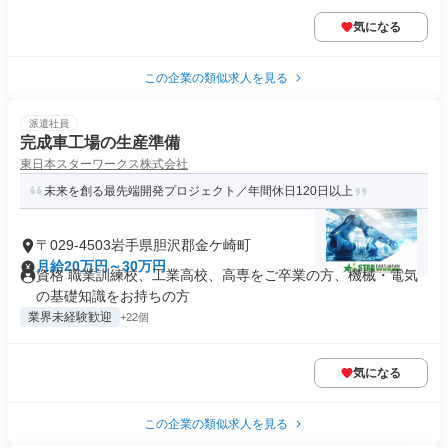
気になる
この企業の類似求人を見る
派遣社員
完成車工場の生産準備
東日本スターワークス株式会社
未来を創る最先端開発プロジェクト／年間休日120日以上
〒029-4503岩手県胆沢郡金ケ崎町
月給20万円～30万円
資格 職業訓練校、工業高校、高専をご卒業の方、機械・電気
の基礎知識をお持ちの方
業界未経験歓迎
+22個
気になる
この企業の類似求人を見る