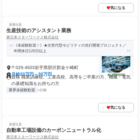
気になる
派遣社員
生産技術のアシスタント業務
東日本スターワークス株式会社
《未経験歓迎！》★次世代型モビリティの先行開発プロジェクト／
年間休日120日以上
〒029-4503岩手県胆沢郡金ケ崎町
月給20万円～30万円
資格 職業訓練校、工業高校、高専をご卒業の方、機械・電気
の基礎知識をお持ちの方
業界未経験歓迎
+22個
気になる
派遣社員
自動車工場設備のカーボンニュートラル化
東日本スターワークス株式会社