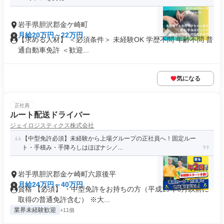
岩手県胆沢郡金ケ崎町
月給20万円～22万円
【求める人材】 ＜必須条件＞ 未経験OK 学歴不問 年齢不問 普
通自動車免許 ＜歓迎...
気になる
正社員
ルート配送ドライバー
ジェイロジスティクス株式会社
【中型免許必須】未経験から上場グループの正社員へ！固定ルー
ト・手積み・手降ろしはほぼナシ／...
岩手県胆沢郡金ケ崎町六原後平
月給24万円～40万円
資格 【必須】 ・中型免許をお持ちの方（平成19年6月以前に
取得の普通免許含む） ※大...
業界未経験歓迎
+11個