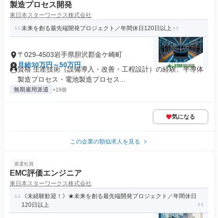
製造プロセス開発
東日本スターワークス株式会社
未来を創る最先端開発プロジェクト／年間休日120日以上
〒029-4503岩手県胆沢郡金ケ崎町
月給30万円～50万円
資格 生産技術（設備導入・改善・工程設計）の経験、半導体
製造プロセス・電池製造プロセス...
無期雇用派遣
+19個
気になる
この企業の類似求人を見る
派遣社員
EMC評価エンジニア
東日本スターワークス株式会社
《未経験歓迎！》★未来を創る最先端開発プロジェクト／年間休日
120日以上