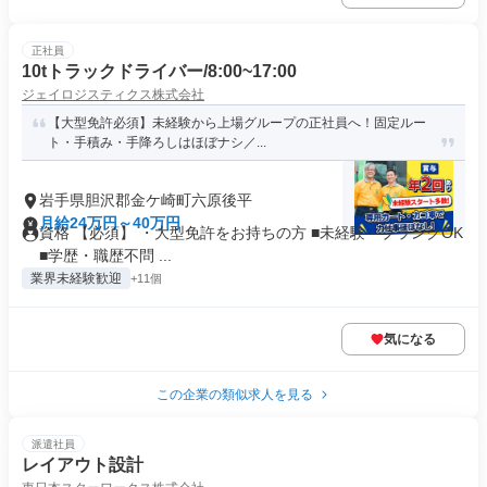
正社員
10tトラックドライバー/8:00~17:00
ジェイロジスティクス株式会社
【大型免許必須】未経験から上場グループの正社員へ！固定ルー
ト・手積み・手降ろしはほぼナシ／...
岩手県胆沢郡金ケ崎町六原後平
月給24万円～40万円
資格 【必須】 ・大型免許をお持ちの方 ■未経験・ブランクOK
■学歴・職歴不問 ...
業界未経験歓迎
+11個
気になる
この企業の類似求人を見る
派遣社員
レイアウト設計