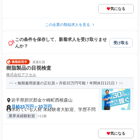
気になる
この企業の類似求人を見る
この条件を保存して、新着求人を受け取りませ
受け取る
んか？
派遣社員
樹脂製品の目視検査
株式会社アクセル
＜無期雇用派遣の正社員＞月収32万円可能！年間休日121日！
岩手県胆沢郡金ケ崎町西根森山
月給25万円～35万円
求めている人材 未経験者大歓迎、学歴不問
業界未経験歓迎
+11個
気になる