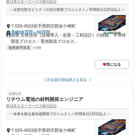
東日本スターワークス株式会社
次世代型モビリティの先行開発プロジェクト／年間休日120日以上
〒029-4503岩手県胆沢郡金ケ崎町
月給30万円～50万円
資格 生産技術（設備導入・改善・工程設計）の経験、半導体
製造プロセス・電池製造プロセス...
無期雇用派遣
+19個
気になる
この企業の類似求人を見る
派遣社員
リチウム電池の材料開発エンジニア
東日本スターワークス株式会社
未来を創る最先端開発プロジェクト／年間休日120日以上
〒029-4503岩手県胆沢郡金ケ崎町