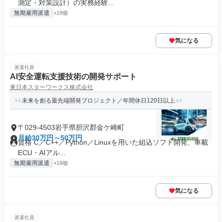
測定・対策設計）の実務経験...
無期雇用派遣
+19個
気になる
派遣社員
AI安全運転支援技術の開発サポート
東日本スターワークス株式会社
未来を創る最先端開発プロジェクト／年間休日120日以上
〒029-4503岩手県胆沢郡金ケ崎町
月給30万円～50万円
資格 C／C++／Python／Linuxを用いた組込ソフト開発、車載
ECU・AIアル...
無期雇用派遣
+19個
気になる
派遣社員