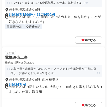
モノづくりが好きになる金属部品のお仕事。無料送迎あり
岩手県胆沢郡金ケ崎町
月給30万1500円～31万9500円
求める人材: 集中して作業に取り組める方、体を動かすことが
好きな方におすすめです。
即日勤務OK
交通費支給
気になる
正社員
電気設備工事
株式会社River Storage
先輩社員も未経験からのスタートアップです✨先輩社員が丁寧に指
導し、技術者として成長できる環...
岩手県胆沢郡金ケ崎町西根橇曳沢
月給24万円
求める人材: ●新しいものに抵抗なく、前向きに取り組める方 ●
まじめに仕事に取り組...
気になる