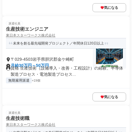
気になる
派遣社員
生産技術エンジニア
東日本スターワークス株式会社
未来を創る最先端開発プロジェクト／年間休日120日以上
〒029-4503岩手県胆沢郡金ケ崎町
月給30万円～50万円
資格 生産技術（設備導入・改善・工程設計）の経験、半導体
製造プロセス・電池製造プロセス...
無期雇用派遣
+19個
気になる
派遣社員
生産技術職
東日本スターワークス株式会社