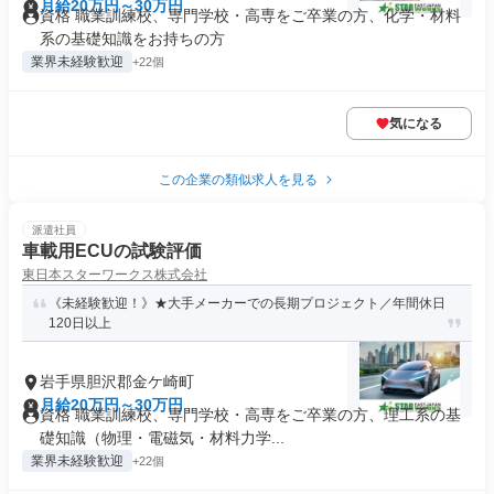
月給20万円～30万円
資格 職業訓練校、専門学校・高専をご卒業の方、化学・材料
系の基礎知識をお持ちの方
業界未経験歓迎
+22個
気になる
この企業の類似求人を見る
派遣社員
車載用ECUの試験評価
東日本スターワークス株式会社
《未経験歓迎！》★大手メーカーでの長期プロジェクト／年間休日
120日以上
岩手県胆沢郡金ケ崎町
月給20万円～30万円
資格 職業訓練校、専門学校・高専をご卒業の方、理工系の基
礎知識（物理・電磁気・材料力学...
業界未経験歓迎
+22個