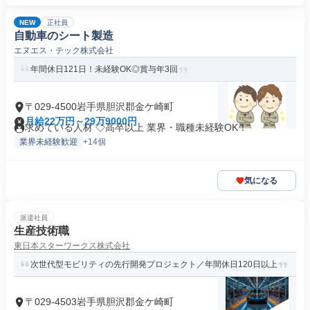
NEW
正社員
自動車のシート製造
エヌエス・テック株式会社
年間休日121日！未経験OK◎賞与年3回
〒029-4500岩手県胆沢郡金ケ崎町
月給22万円～29万9000円
求めている人材 ◇高卒以上 業界・職種未経験OK！
業界未経験歓迎
+14個
気になる
派遣社員
生産技術職
東日本スターワークス株式会社
次世代型モビリティの先行開発プロジェクト／年間休日120日以上
〒029-4503岩手県胆沢郡金ケ崎町