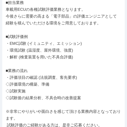
■担当業務

車載用ECUの各種試験評価業務となります。

今後さらに需要の高まる「電子部品」の評価エンジニアとして

経験を積んでいただける環境をご用意しております。

■試験評価例

・EMC試験 (イミュニティ、エミッション)

・環境試験 (温湿度、屋外環境、強度)

・解析 (検査装置を用いた不具合評価)

■業務の流れ

・評価項目の確認 (法規調査、客先要求)

◇評価環境の構築、準備

◇試験実施

◇試験後の結果分析、不具合時の改善提案

※非常にやりがいや面白さを感じて頂ける業務内容となっており
ます。

 試験評価のご経験がある方は、是非ご応募ください。
