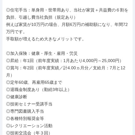
◎住宅手当：単身用・世帯用あり、当社が家賃＋共益費の６割を
負担、引越し費当社負担（規定あり）

例えば家賃が10万円の場合、月額6万円の補助額になり、年間72
万円です。

手取額が増えるため大きなメリットです。

◎加入保険：健康・厚生・雇用・労災

◎昇給：年1回（前年度実績：1月あたり4,000円～25,000円）

◎賞与：年2回（前年度実績／計4.00ヵ月分／支給月：7月と12
月）

◎定年60歳、再雇用65歳まで

◎退職金制度あり（勤続3年以上）

◎健康診断

◎技術セミナー受講手当

◎専門図書購入手当

◎各種特別報奨金等

◎レクリエーション活動

◎技術交流会（年３回）
