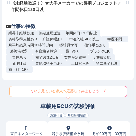
《未経験歓迎！》★大手メーカーでの長期プロジェクト／
年間休日120日以上
仕事の特徴
業界未経験歓迎
無期雇用派遣
年間休日120日以上
資格取得支援あり
介護休暇あり
中途入社50％以上
学歴不問
月平均残業時間20時間以内
職場見学可
住宅手当あり
経験者歓迎
有資格者歓迎
賞与あり
ブランクOK
育休あり
完全週休2日制
女性が活躍中
交通費支給
面接1回
資格取得手当あり
土日祝休み
第二新卒歓迎
寮・社宅あり
いま見ている求人へ応募してみましょう！
車載用ECUの試験評価
派遣社員
無期雇用派遣
東日本スターワーク
岩手県胆沢郡金ケ崎
月給20万円～30万円