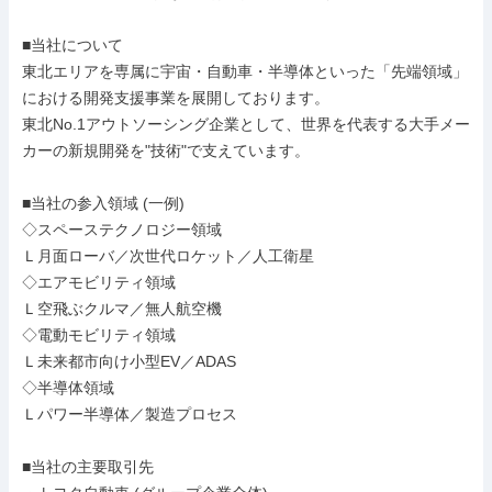
■当社について

東北エリアを専属に宇宙・自動車・半導体といった「先端領域」
における開発支援事業を展開しております。

東北No.1アウトソーシング企業として、世界を代表する大手メー
カーの新規開発を"技術"で支えています。

■当社の参入領域 (一例)

◇スペーステクノロジー領域

Ｌ月面ローバ／次世代ロケット／人工衛星

◇エアモビリティ領域

Ｌ空飛ぶクルマ／無人航空機

◇電動モビリティ領域

Ｌ未来都市向け小型EV／ADAS

◇半導体領域

Ｌパワー半導体／製造プロセス

■当社の主要取引先
