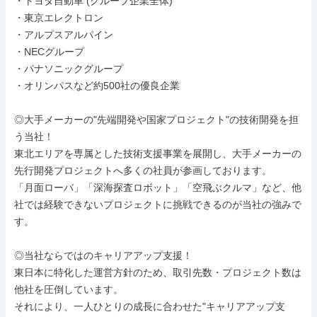
・トヨタ自動車 (グループ企業全体)

・東京エレクトロン

・アルプスアルパイン

・NECグループ

・パナソニックグループ

・オリンパスなど約500社の優良企業

◎大手メーカーの"先端開発や国家プロジェクト"の技術開発を担
う当社！

東北エリアを専属とした技術支援事業を展開し、大手メーカーの
先行開発プロジェクトへ多くの社員が参画しております。

「月面ローバ」「深海探査ロボット」「空飛ぶクルマ」など、他
社では経験できないプロジェクトに挑戦できるのが当社の強みで
す。

◎当社ならではのキャリアアップ支援！

東日本に特化した運営方針のため、取引先数・プロジェクト数は
他社を圧倒しています。

それにより、一人ひとりの成長に合わせた"キャリアアップ支