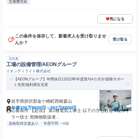
交通費支給
気になる
この条件を保存して、新着求人を受け取りませ
受け取る
んか？
正社員
工場の設備管理/AEONグループ
イオンディライト株式会社
【AEONグループ】年間休日120日/昨年度賞与4カ月分/資格サポー
ト充実/福利厚生充実
岩手県胆沢郡金ケ崎町西根森山
年俸336万9600円～502万8800円
応募条件 【必須】 第2種電気工事士 以下の方も歓迎 2級ボイ
ラー技士 危険物取扱者...
資格取得支援あり
学歴不問
+8個