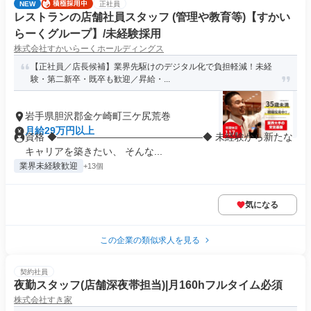
NEW
正社員
レストランの店舗社員スタッフ (管理や教育等)【すかい
らーくグループ】/未経験採用
株式会社すかいらーくホールディングス
【正社員／店長候補】業界先駆けのデジタル化で負担軽減！未経
験・第二新卒・既卒も歓迎／昇給・...
岩手県胆沢郡金ケ崎町三ケ尻荒巻
月給29万円以上
資格 ◆―――――――――――――――◆ 未経験から新たな
キャリアを築きたい、 そんな...
業界未経験歓迎
+13個
気になる
この企業の類似求人を見る
契約社員
夜勤スタッフ(店舗深夜帯担当)|月160hフルタイム必須
株式会社すき家