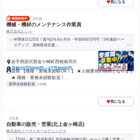
気になる
正社員
機械・機材のメンテナンス作業員
株式会社レント
年間休日125日！賞与計6.6か月分・年収600万円可！5年連続ベー
スアップ、資格取得支援...
岩手県胆沢郡金ケ崎町西根南羽沢
月給20万5000円～27万9000円
資格 【職種・業種未経験OK！】 ★人物重視の採用となります
★ 職種・業種未経験歓迎！...
業界未経験歓迎
+29個
気になる
正社員
自動車の販売・営業(北上金ヶ崎店)
株式会社トーサイホールディングス
【20代・第二新卒歓迎】平均年齢30歳の若いチームで働く営業