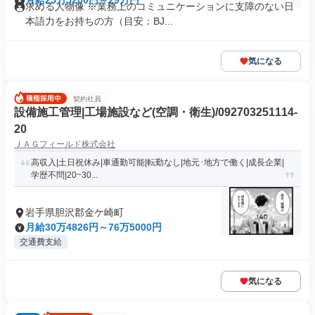
月給25万5200円～29万円
求める人物像 ※業務上のコミュニケーションに支障のない日
本語力をお持ちの方（目安：BJ...
気になる
契約社員
設備施工管理|工場施設など(空調・衛生)/092703251114-
20
ＪＡＧフィールド株式会社
高収入|土日祝休み|車通勤可能|転勤なし|地元･地方で働く|成長企業|
学歴不問|20~30...
岩手県胆沢郡金ケ崎町
月給30万4826円～76万5000円
交通費支給
気になる