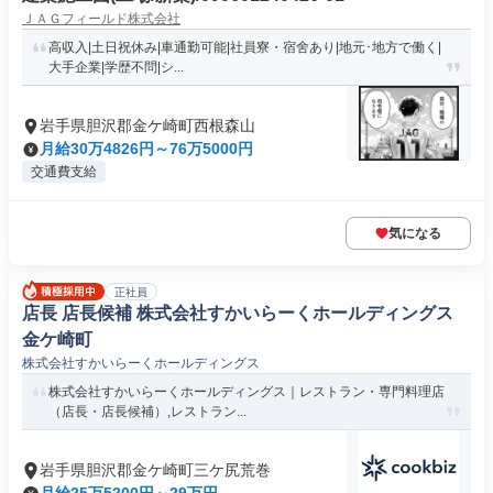
ＪＡＧフィールド株式会社
高収入|土日祝休み|車通勤可能|社員寮・宿舍あり|地元･地方で働く|
大手企業|学歴不問|シ...
岩手県胆沢郡金ケ崎町西根森山
月給30万4826円～76万5000円
交通費支給
気になる
正社員
店長 店長候補 株式会社すかいらーくホールディングス
金ケ崎町
株式会社すかいらーくホールディングス
株式会社すかいらーくホールディングス｜レストラン・専門料理店
（店長・店長候補）,レストラン...
岩手県胆沢郡金ケ崎町三ケ尻荒巻