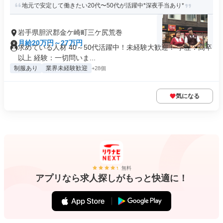
地元で安定して働きたい20代〜50代が活躍中*深夜手当あり*
岩手県胆沢郡金ケ崎町三ケ尻荒巻
月給20万円～27万円
求めている人材 40～50代活躍中！未経験大歓迎！ 学歴：高卒
以上 経験：一切問いま...
制服あり
業界未経験歓迎
+28個
気になる
無料
アプリなら求人探しがもっと快適に！