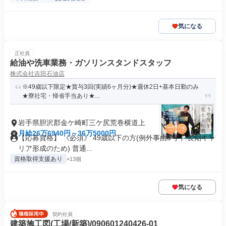
気になる
正社員
給油や洗車業務・ガソリンスタンドスタッフ
株式会社吉田石油店
※49歳以下限定★賞与3回(実績6ヶ月分)★週休2日+基本日勤のみ
★寮社宅・帰省手当あり★...
岩手県胆沢郡金ケ崎町三ケ尻荒巻横道上
月給26万6940円～36万5000円
【応募資格】 《必須》 49歳以下の方(例外事由3号イ:長期キャ
リア形成のため) 普通...
資格取得支援あり
+13個
気になる
契約社員
建築施工図(工場/新築)/090601240426-01