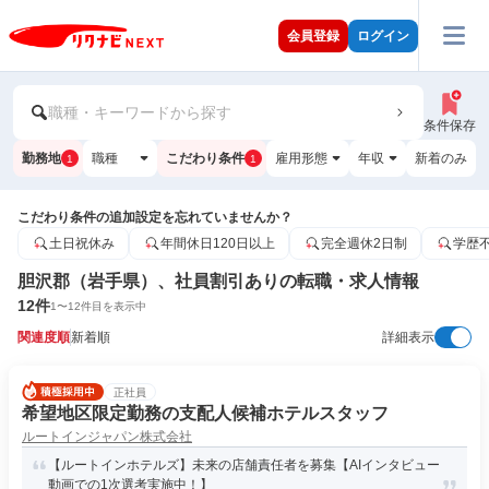
会員登録
ログイン
職種・キーワードから探す
条件保存
勤務地
職種
こだわり条件
雇用形態
年収
新着のみ
1
1
こだわり条件の追加設定を忘れていませんか？
土日祝休み
年間休日120日以上
完全週休2日制
学歴
胆沢郡（岩手県）、社員割引ありの転職・求人情報
12
件
1
〜
12
件目を表示中
関連度順
新着順
詳細表示
正社員
希望地区限定勤務の支配人候補ホテルスタッフ
ルートインジャパン株式会社
【ルートインホテルズ】未来の店舗責任者を募集【AIインタビュー
動画での1次選考実施中！】