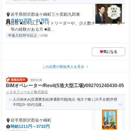
岩手県胆沢郡金ケ崎町三ケ尻勘九郎東
月給31万円～41万円
資格 ■高卒以上 ■バイトリーダーや、少人数チームの リーダー
等の経験がある方 ■基...
中途入社50％以上
+10個
気になる
この企業の類似求人を見る
契約社員
BIMオペレーター/Revit(S造大型工場)/092701240430-05
ＪＡＧフィールド株式会社
土日祝休み|交通費支給|車通勤可能|地元･地方で働く|大手企業|学歴
不問|20~30代活躍...
岩手県胆沢郡金ケ崎町
時給1211円～3732円