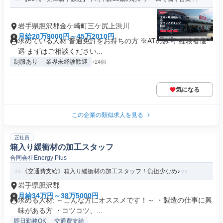
岩手県胆沢郡金ケ崎町三ケ尻上渋川
月給20万9000円～45万2010円
求めている人材 普通免許をお持ちの方 ※ATのみ可 経験者優
遇 まずはご相談ください...
制服あり
業界未経験歓迎
+24個
気になる
この企業の類似求人を見る
正社員
箱入り緩衝材の加工スタッフ
合同会社Energy Plus
《交通費支給》箱入り緩衝材の加工スタッフ！負担少なめ♪
岩手県胆沢郡
月給34万円～38万5000円
求める人材: ～こんな方にオススメです！～ ・製造の仕事に興
味がある方 ・コツコツ、...
即日勤務OK
交通費支給