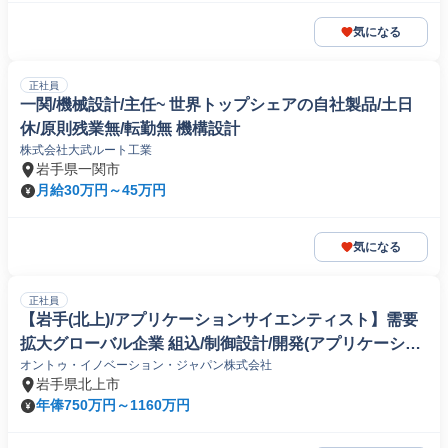
気になる
正社員
一関/機械設計/主任~ 世界トップシェアの自社製品/土日
休/原則残業無/転勤無 機構設計
株式会社大武ルート工業
岩手県一関市
月給30万円～45万円
気になる
正社員
【岩手(北上)/アプリケーションサイエンティスト】需要
拡大グローバル企業 組込/制御設計/開発(アプリケーショ
オントゥ・イノベーション・ジャパン株式会社
ン)
岩手県北上市
年俸750万円～1160万円