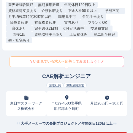
業界未経験歓迎
無期雇用派遣
年間休日120日以上
資格取得支援あり
介護休暇あり
中途入社50％以上
学歴不問
月平均残業時間20時間以内
職場見学可
住宅手当あり
経験者歓迎
有資格者歓迎
賞与あり
ブランクOK
育休あり
完全週休2日制
女性が活躍中
交通費支給
面接1回
資格取得手当あり
土日祝休み
第二新卒歓迎
寮・社宅あり
いま見ている求人へ応募してみましょう！
CAE解析エンジニア
派遣社員
無期雇用派遣
東日本スターワーク
〒029-4503岩手県
月給20万円～30万円
ス株式会社
胆沢郡金ケ崎町
大手メーカーでの長期プロジェクト／年間休日120日以上