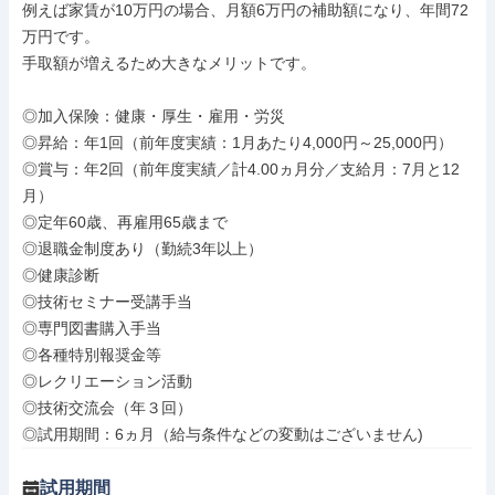
例えば家賃が10万円の場合、月額6万円の補助額になり、年間72
万円です。

手取額が増えるため大きなメリットです。

◎加入保険：健康・厚生・雇用・労災

◎昇給：年1回（前年度実績：1月あたり4,000円～25,000円）

◎賞与：年2回（前年度実績／計4.00ヵ月分／支給月：7月と12
月）

◎定年60歳、再雇用65歳まで

◎退職金制度あり（勤続3年以上）

◎健康診断

◎技術セミナー受講手当

◎専門図書購入手当

◎各種特別報奨金等

◎レクリエーション活動

◎技術交流会（年３回）

◎試用期間：6ヵ月（給与条件などの変動はございません)
試用期間