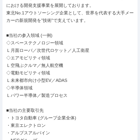
における開発支援事業を展開しております。

東北No.1アウトソーシング企業として、世界を代表する大手メー
カーの新規開発を"技術"で支えています。

■当社の参入領域 (一例)

◇スペーステクノロジー領域

Ｌ月面ローバ／次世代ロケット／人工衛星

◇エアモビリティ領域

Ｌ空飛ぶクルマ／無人航空機

◇電動モビリティ領域

Ｌ未来都市向け小型EV／ADAS

◇半導体領域

Ｌパワー半導体／製造プロセス

■当社の主要取引先

・トヨタ自動車 (グループ企業全体)

・東京エレクトロン

・アルプスアルパイン
