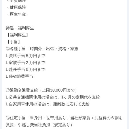
・労災保険

・健康保険

・厚生年金

待遇・福利厚生

【福利厚生】

【手当】

◎各種手当：時間外・出張・資格・家族

L 資格手当５万円まで

L 家族手当２万円まで

L 赴任手当５万円まで

L 帰省旅費手当

◎通勤交通費支給（上限30,000円まで）

L 公共交通機関使用の場合は、1ヶ月の定期代を支給

L 自家用車使用の場合は、距離数に応じて支給

◎住宅手当：単身用・世帯用あり、当社が家賃＋共益費の６割を
負担、引越し費当社負担（規定あり）
