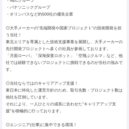
・NECグループ

・パナソニックグループ

・オリンパスなど約500社の優良企業

◎大手メーカーの"先端開発や国家プロジェクト"の技術開発を担
う当社！

東北エリアを専属とした技術支援事業を展開し、大手メーカーの
先行開発プロジェクトへ多くの社員が参画しております。

「月面ローバ」「深海探査ロボット」「空飛ぶクルマ」など、他
社では経験できないプロジェクトに挑戦できるのが当社の強みで
す。

◎当社ならではのキャリアアップ支援！

東日本に特化した運営方針のため、取引先数・プロジェクト数は
他社を圧倒しています。

それにより、一人ひとりの成長に合わせた"キャリアアップ支
援"を積極的に行っております。

◎エンジニア(仕事)に集中できる環境！
