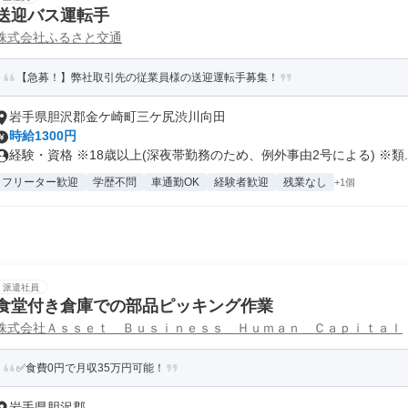
送迎バス運転手
株式会社ふるさと交通
【急募！】弊社取引先の従業員様の送迎運転手募集！
岩手県胆沢郡金ケ崎町三ケ尻渋川向田
時給1300円
経験・資格 ※18歳以上(深夜帯勤務のため、例外事由2号による) ※類..
フリーター歓迎
学歴不問
車通勤OK
経験者歓迎
残業なし
+1個
派遣社員
食堂付き倉庫での部品ピッキング作業
株式会社Ａｓｓｅｔ Ｂｕｓｉｎｅｓｓ Ｈｕｍａｎ Ｃａｐｉｔａｌ
✅食費0円で月収35万円可能！
岩手県胆沢郡