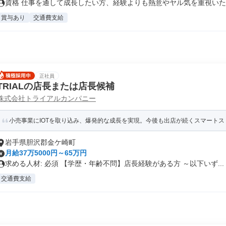
資格 仕事を通して成長したい方、経験よりも熱意やヤル気を重視い
賞与あり
交通費支給
正社員
TRIALの店長または店長候補
株式会社トライアルカンパニー
小売事業にIOTを取り込み、爆発的な成長を実現。今後も出店が続くスマートスト
岩手県胆沢郡金ケ崎町
月給37万5000円～65万円
求める人材: 必須 【学歴・年齢不問】店長経験がある方 ～以下いず...
交通費支給