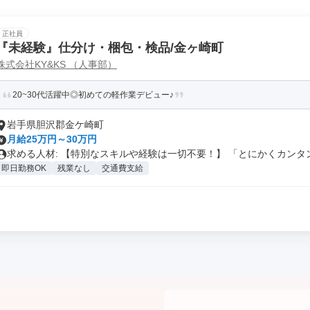
正社員
『未経験』仕分け・梱包・検品/金ヶ崎町
株式会社KY&KS （人事部）
20~30代活躍中◎初めての軽作業デビュー♪
岩手県胆沢郡金ケ崎町
月給25万円～30万円
求める人材: 【特別なスキルや経験は一切不要！】 「とにかくカンタン.
即日勤務OK
残業なし
交通費支給