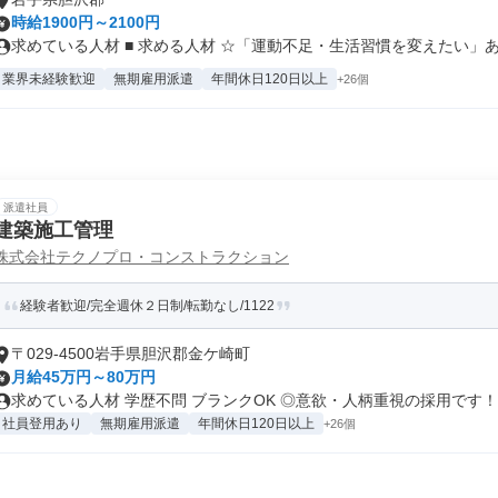
時給1900円～2100円
求めている人材 ■ 求める人材 ☆「運動不足・生活習慣を変えたい」あな
業界未経験歓迎
無期雇用派遣
年間休日120日以上
+26個
派遣社員
建築施工管理
株式会社テクノプロ・コンストラクション
経験者歓迎/完全週休２日制/転勤なし/1122
〒029-4500岩手県胆沢郡金ケ崎町
月給45万円～80万円
求めている人材 学歴不問 ブランクOK ◎意欲・人柄重視の採用です！..
社員登用あり
無期雇用派遣
年間休日120日以上
+26個