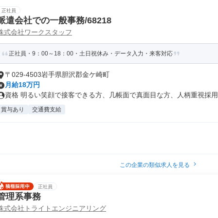
正社員
派遣会社での一般事務/68218
株式会社ワークスタッフ
正社員・9：00～18：00・土日祝休み・データ入力・来客対応
〒029-4503岩手県胆沢郡金ケ崎町
月給18万円
資格 明るい笑顔で接客できる方、几帳面で真面目な方、人柄重視採
賞与あり
交通費支給
この企業の類似求人を見る
正社員
管理系事務
株式会社トライトエンジニアリング