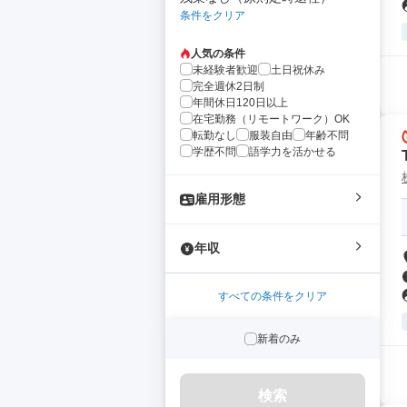
条件をクリア
人気の条件
未経験者歓迎
土日祝休み
完全週休2日制
年間休日120日以上
在宅勤務（リモートワーク）OK
転勤なし
服装自由
年齢不問
学歴不問
語学力を活かせる
雇用形態
年収
すべての条件をクリア
新着のみ
検索