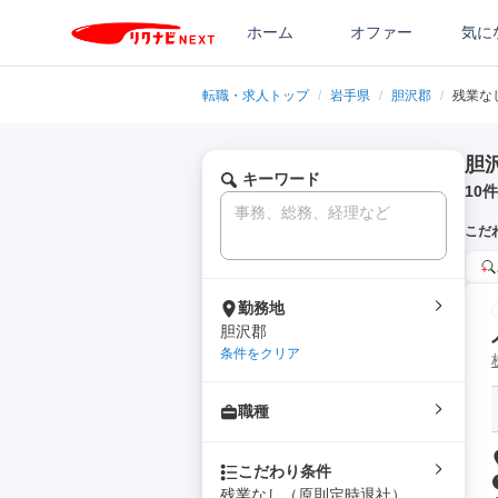
ホーム
オファー
気に
転職・求人トップ
/
岩手県
/
胆沢郡
/
残業な
胆
キーワード
10
件
こだ
勤務地
胆沢郡
条件をクリア
職種
こだわり条件
残業なし（原則定時退社）