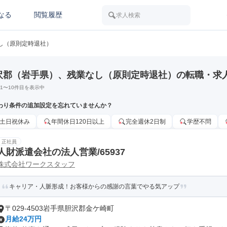
なる
閲覧履歴
求人検索
し（原則定時退社）
沢郡（岩手県）、残業なし（原則定時退社）の転職・求
1
〜
10
件目を表示中
わり条件の追加設定を忘れていませんか？
土日祝休み
年間休日120日以上
完全週休2日制
学歴不問
正社員
人財派遣会社の法人営業/65937
株式会社ワークスタッフ
キャリア・人脈形成！お客様からの感謝の言葉でやる気アップ
〒029-4503岩手県胆沢郡金ケ崎町
月給24万円