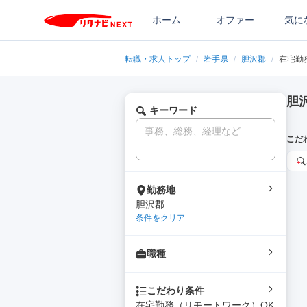
ホーム
オファー
気に
転職・求人トップ
/
岩手県
/
胆沢郡
/
在宅勤
胆
キーワード
こだ
勤務地
胆沢郡
条件をクリア
職種
こだわり条件
在宅勤務（リモートワーク）OK