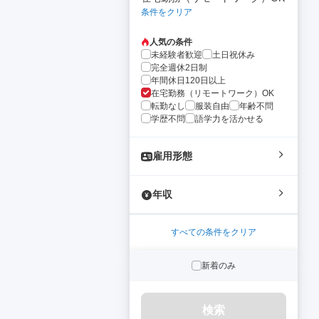
条件をクリア
人気の条件
未経験者歓迎
土日祝休み
完全週休2日制
年間休日120日以上
在宅勤務（リモートワーク）OK
転勤なし
服装自由
年齢不問
学歴不問
語学力を活かせる
雇用形態
年収
すべての条件をクリア
新着のみ
検索