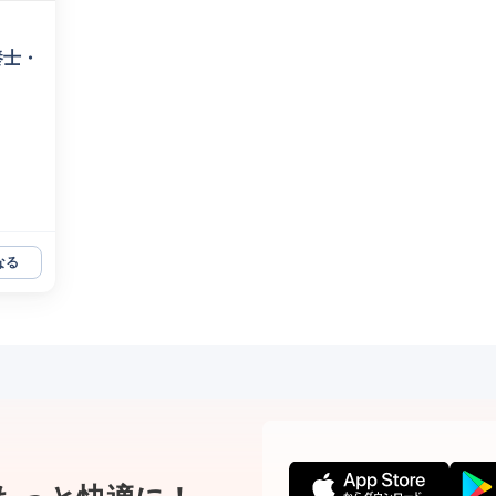
養士・
なる