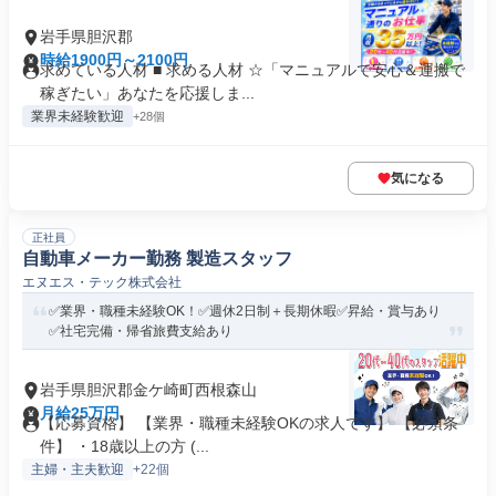
岩手県胆沢郡
時給1900円～2100円
求めている人材 ■ 求める人材 ☆「マニュアルで安心＆運搬で
稼ぎたい」あなたを応援しま...
業界未経験歓迎
+28個
気になる
正社員
自動車メーカー勤務 製造スタッフ
エヌエス・テック株式会社
✅業界・職種未経験OK！✅週休2日制＋長期休暇✅昇給・賞与あり
✅社宅完備・帰省旅費支給あり
岩手県胆沢郡金ケ崎町西根森山
月給25万円
【応募資格】 【業界・職種未経験OKの求人です】 【必須条
件】 ・18歳以上の方 (...
主婦・主夫歓迎
+22個