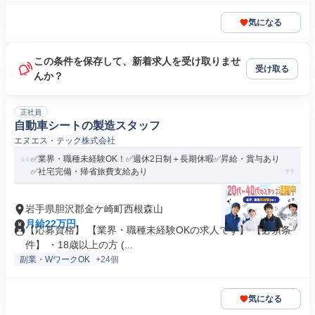
気になる
この条件を保存して、新着求人を受け取りませ
受け取る
んか？
正社員
自動車シートの製造スタッフ
エヌエス・テック株式会社
✅業界・職種未経験OK！✅週休2日制＋長期休暇✅昇給・賞与あり
✅社宅完備・帰省旅費支給あり
岩手県胆沢郡金ケ崎町西根森山
月給22万円
【応募資格】 【業界・職種未経験OKの求人です】 【必須条
件】 ・18歳以上の方 (...
副業・WワークOK
+24個
気になる