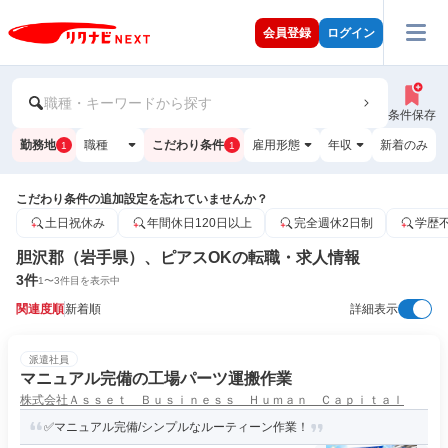
会員登録
ログイン
職種・キーワードから探す
条件保存
勤務地
職種
こだわり条件
雇用形態
年収
新着のみ
1
1
こだわり条件の追加設定を忘れていませんか？
土日祝休み
年間休日120日以上
完全週休2日制
学歴
胆沢郡（岩手県）、ピアスOKの転職・求人情報
3
件
1
〜
3
件目を表示中
関連度順
新着順
詳細表示
派遣社員
マニュアル完備の工場パーツ運搬作業
株式会社Ａｓｓｅｔ Ｂｕｓｉｎｅｓｓ Ｈｕｍａｎ Ｃａｐｉｔａｌ
✅マニュアル完備/シンプルなルーティーン作業！