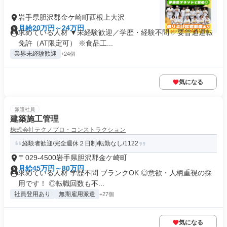
岩手県胆沢郡金ケ崎町西根上大沢
月給20万円～24万円
求めている人材 ▼未経験歓迎／学歴・経験不問 ✅要普通運転
免許（AT限定可） ※食品工...
業界未経験歓迎
+24個
気になる
派遣社員
建築施工管理
株式会社テクノプロ・コンストラクション
経験者歓迎/完全週休２日制/転勤なし/1122
〒029-4500岩手県胆沢郡金ケ崎町
月給45万円～80万円
求めている人材 学歴不問 ブランクOK ◎意欲・人柄重視の採
用です！ ◎転職回数も不...
社員登用あり
無期雇用派遣
+27個
気になる