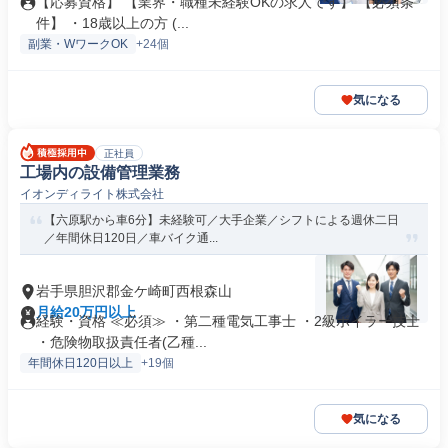
【応募資格】 【業界・職種未経験OKの求人です】 【必須条
件】 ・18歳以上の方 (...
副業・WワークOK
+24個
気になる
正社員
工場内の設備管理業務
イオンディライト株式会社
【六原駅から車6分】未経験可／大手企業／シフトによる週休二日
／年間休日120日／車バイク通...
岩手県胆沢郡金ケ崎町西根森山
月給20万円以上
経験・資格 ≪必須≫ ・第二種電気工事士 ・2級ボイラー技士
・危険物取扱責任者(乙種...
年間休日120日以上
+19個
気になる