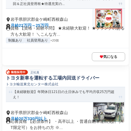
回＆正社員登用有★待遇充実の...
岩手県胆沢郡金ケ崎町西根森山
月給22万円～25万円
資格 【資格・経験不問】 ★未経験大歓迎！ ★ブランクのある
方も大歓迎！ ＼こんな方...
制服あり
社員登用あり
+20個
気になる
正社員
トヨタ新車を運転する工場内回送ドライバー
トヨタ輸送東北センター株式会社
【未経験歓迎】年間休日121日の土日休みでも平均月収25万円超
え！
岩手県胆沢郡金ケ崎町西根森山
月給20万330円以上
応募資格 【必須条件】 ・高卒以上 ・普通自動車運転免許（A
T限定可）をお持ちの方 ※...