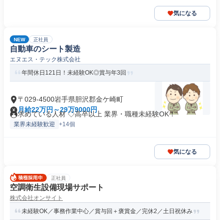
気になる
NEW
正社員
自動車のシート製造
エヌエス・テック株式会社
年間休日121日！未経験OK◎賞与年3回
〒029-4500岩手県胆沢郡金ケ崎町
月給22万円～29万9000円
求めている人材 ◇高卒以上 業界・職種未経験OK！
業界未経験歓迎
+14個
気になる
正社員
空調衛生設備現場サポート
株式会社オンサイト
未経験OK／事務作業中心／賞与回＋褒賞金／完休2／土日祝休み