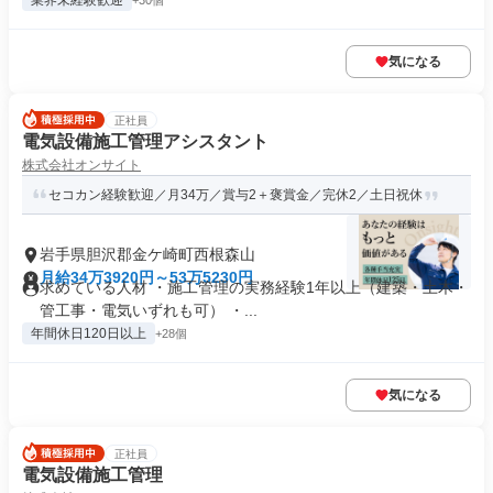
業界未経験歓迎
+30個
気になる
正社員
電気設備施工管理アシスタント
株式会社オンサイト
セコカン経験歓迎／月34万／賞与2＋褒賞金／完休2／土日祝休
岩手県胆沢郡金ケ崎町西根森山
月給34万3920円～53万5230円
求めている人材 ・施工管理の実務経験1年以上（建築・土木・
管工事・電気いずれも可） ・...
年間休日120日以上
+28個
気になる
正社員
電気設備施工管理