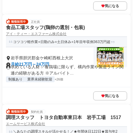
気になる
正社員
食品工場スタッフ(鶏卵の選別・包装)
アイ・ティー・エスファーム株式会社
コツコツ軽作業⭐日勤のみ⭐土日休み⭐1年目年収例363万円超
岩手県胆沢郡金ケ崎町西根上大沢
月給21万円～24万円
求めている人材 ✅養鶏場に限らず、構内作業や製造ライン関
連の経験がある方 ※アルバイト...
制服あり
業界未経験歓迎
+26個
気になる
契約社員
調理スタッフ トヨタ自動車東日本 岩手工場 1517
エームサービス株式会社
＼あなたの調理スキルが活かせる！／★年間休日122日★賞与年2