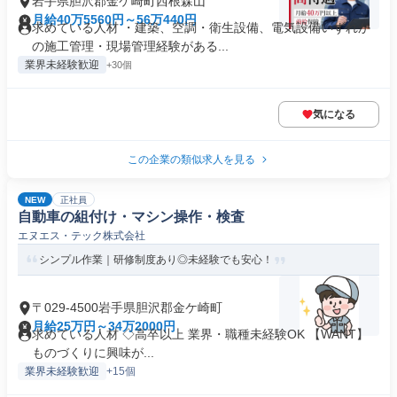
岩手県胆沢郡金ケ崎町西根森山
月給40万5560円～56万440円
求めている人材 ・建築、空調・衛生設備、電気設備いずれか
の施工管理・現場管理経験がある...
業界未経験歓迎
+30個
気になる
この企業の類似求人を見る
NEW
正社員
自動車の組付け・マシン操作・検査
エヌエス・テック株式会社
シンプル作業｜研修制度あり◎未経験でも安心！
〒029-4500岩手県胆沢郡金ケ崎町
月給25万円～34万2000円
求めている人材 ◇高卒以上 業界・職種未経験OK 【WANT】
ものづくりに興味が...
業界未経験歓迎
+15個