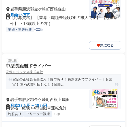
岩手県胆沢郡金ケ崎町西根森山
月給25万円
【応募資格】 【業界・職種未経験OKの求人です】 【必須条
件】 ・18歳以上の方 (...
主婦・主夫歓迎
+22個
気になる
正社員
中型長距離ドライバー
安保ロジックス株式会社
安定の正社員＆高収入！賞与あり！ 長期休みでプライベートも充
実！ 車両の乗り回しなし！経験...
岩手県胆沢郡金ケ崎町西根上嶋田
月給33万円～40万円
資格・経験 中型自動車運転免許
制服あり
フリーター歓迎
+12個