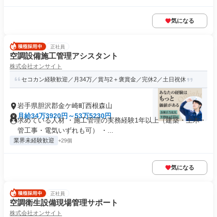
気になる
正社員
空調設備施工管理アシスタント
株式会社オンサイト
セコカン経験歓迎／月34万／賞与2＋褒賞金／完休2／土日祝休
岩手県胆沢郡金ケ崎町西根森山
月給34万3920円～53万5230円
求めている人材 ・施工管理の実務経験1年以上（建築・土木・
管工事・電気いずれも可） ・...
業界未経験歓迎
+29個
気になる
正社員
空調衛生設備現場管理サポート
株式会社オンサイト