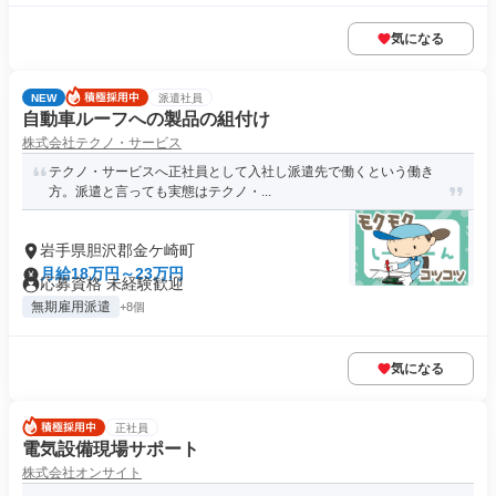
気になる
NEW
派遣社員
自動車ルーフへの製品の組付け
株式会社テクノ・サービス
テクノ・サービスへ正社員として入社し派遣先で働くという働き
方。派遣と言っても実態はテクノ・...
岩手県胆沢郡金ケ崎町
月給18万円～23万円
応募資格 未経験歓迎
無期雇用派遣
+8個
気になる
正社員
電気設備現場サポート
株式会社オンサイト