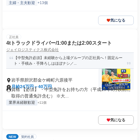
主婦・主夫歓迎
+13個
気になる
正社員
4tトラックドライバー/1:00または2:00スタート
ジェイロジスティクス株式会社
【中型免許必須】未経験から上場グループの正社員へ！固定ルー
ト・手積み・手降ろしはほぼナシ／...
岩手県胆沢郡金ケ崎町六原後平
月給24万円～40万円
資格 【必須】 ・中型免許をお持ちの方（平成19年6月以前に
取得の普通免許含む） ※大...
業界未経験歓迎
+11個
気になる
NEW
契約社員