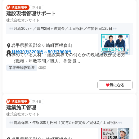
正社員
建設現場管理サポート
株式会社オンサイト
月給30万～／賞与2回＋褒賞金／土日祝休／年間休日125日
岩手県胆沢郡金ケ崎町西根森山
月給30万3200円～50万7960円
求めている人材 ・建設業界での何らかの現場経験がある方
（職種・年数不問／職人、作業員...
業界未経験歓迎
+30個
気になる
正社員
建築施工管理
株式会社オンサイト
前給保障・年収630万円可！賞与2＋褒賞金／完休2／土日祝休