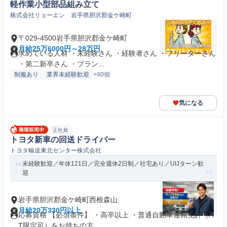
軽作業小型部品組み立て
株式会社リョーエン 岩手県胆沢郡金ケ崎町
〒029-4500岩手県胆沢郡金ケ崎町
月給25万6000円～28万円
求めている人材 ・未経験さん ・経験者さん ・フリーターさん
・第二新卒さん ・ブラン...
制服あり
業界未経験歓迎
+40個
気になる
正社員
トヨタ新車の回送ドライバー
トヨタ輸送東北センター株式会社
未経験歓迎／年休121日／完全週休2日制／社宅あり／UIJターン歓
迎
岩手県胆沢郡金ケ崎町西根森山
月給20万330円以上
応募資格 【必須条件】 ・高卒以上 ・普通自動車運転免許（A
T限定可）をお持ちの方