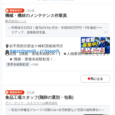
正社員
機械・機材のメンテナンス作業員
株式会社レント
年間休日125日！賞与計6.6か月分・年収600万円可！5年連続ベー
スアップ、資格取得支援...
岩手県胆沢郡金ケ崎町西根南羽沢
月給20万5000円～27万9000円
資格 【職種・業種未経験OK！】 ★人物重視の採用となります
★ 職種・業種未経験歓迎！...
業界未経験歓迎
+29個
気になる
正社員
食品工場スタッフ(鶏卵の選別・包装)
アイ・ティー・エスファーム株式会社
安定の伊藤忠グループ⭐日勤のみ⭐社宅制度など充実の福利厚生⭐