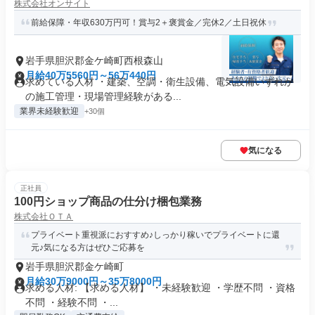
株式会社オンサイト
前給保障・年収630万円可！賞与2＋褒賞金／完休2／土日祝休
岩手県胆沢郡金ケ崎町西根森山
月給40万5560円～56万440円
求めている人材 ・建築、空調・衛生設備、電気設備いずれか
の施工管理・現場管理経験がある...
業界未経験歓迎
+30個
気になる
正社員
100円ショップ商品の仕分け梱包業務
株式会社ＯＴＡ
プライベート重視派におすすめ♪しっかり稼いでプライベートに還
元♪気になる方はぜひご応募を
岩手県胆沢郡金ケ崎町
月給30万9000円～35万8000円
求める人材: 【求める人材】 ・未経験歓迎 ・学歴不問 ・資格
不問 ・経験不問 ・...