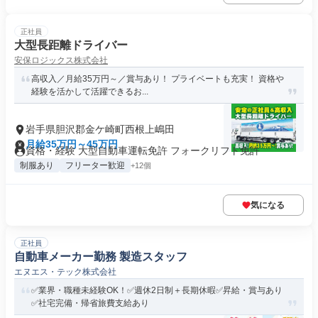
正社員
大型長距離ドライバー
安保ロジックス株式会社
高収入／月給35万円～／賞与あり！ プライベートも充実！ 資格や
経験を活かして活躍できるお...
岩手県胆沢郡金ケ崎町西根上嶋田
月給35万円～45万円
資格・経験 大型自動車運転免許 フォークリフト免許
制服あり
フリーター歓迎
+12個
気になる
正社員
自動車メーカー勤務 製造スタッフ
エヌエス・テック株式会社
✅業界・職種未経験OK！✅週休2日制＋長期休暇✅昇給・賞与あり
✅社宅完備・帰省旅費支給あり