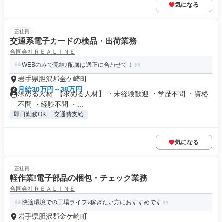
気になる
正社員
交通系電子カードの検品・出荷業務
合同会社ＲＥＡＬＩＮＥ
WEBのみで完結♪配属は適正に合わせて！
岩手県胆沢郡金ケ崎町
月給30万円～38万円
求める人材: 【求める人材】 ・未経験歓迎 ・学歴不問 ・資格
不問 ・経験不問 ・...
即日勤務OK
交通費支給
気になる
正社員
軽作業!電子部品の梱包・チェック業務
合同会社ＲＥＡＬＩＮＥ
快適環境での工場ライフ♪稼ぎたい方におすすめです
岩手県胆沢郡金ケ崎町