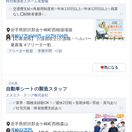
特別養護老人ホーム友愛園
交通費支給⭐️再雇用制度有✨年休110日以上✅️年休120日以上✨残業
なし⭕️経験者優遇✨...
岩手県胆沢郡金ケ崎町西根揚場後
月給17万4000円～22万6700円
【応募資格】 介護福祉士/介護職・ヘルパー 【メリット】 #大
量募集 #フリーター歓...
フリーター歓迎
学歴不問
+2個
気になる
正社員
自動車シートの製造スタッフ
エヌエス・テック株式会社
✅業界・職種未経験OK！✅週休2日制＋長期休暇✅昇給・賞与あり
✅社宅完備・帰省旅費支給あり
岩手県胆沢郡金ケ崎町西根森山
月給22万円