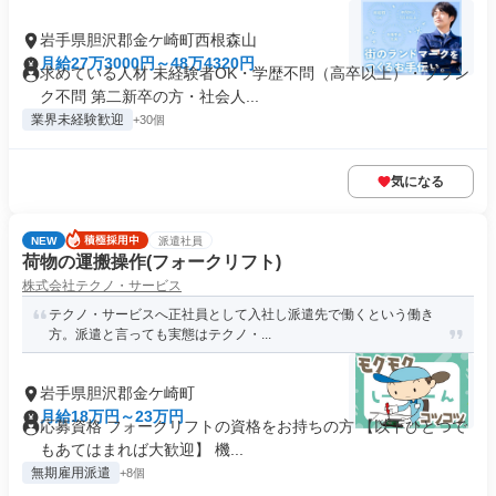
岩手県胆沢郡金ケ崎町西根森山
月給27万3000円～48万4320円
求めている人材 未経験者OK・学歴不問（高卒以上）・ブラン
ク不問 第二新卒の方・社会人...
業界未経験歓迎
+30個
気になる
NEW
派遣社員
荷物の運搬操作(フォークリフト)
株式会社テクノ・サービス
テクノ・サービスへ正社員として入社し派遣先で働くという働き
方。派遣と言っても実態はテクノ・...
岩手県胆沢郡金ケ崎町
月給18万円～23万円
応募資格 フォークリフトの資格をお持ちの方 【以下ひとつで
もあてはまれば大歓迎】 機...
無期雇用派遣
+8個