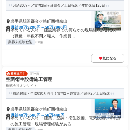
月給30万～／賞与2回＋褒賞金／土日祝休／年間休日125日
岩手県胆沢郡金ケ崎町西根森山
月給30万3200円～50万7960円
求めている人材 ・建設業界での何らかの現場経験がある方
（職種・年数不問／職人、作業員...
業界未経験歓迎
+30個
気になる
正社員
空調衛生設備施工管理
株式会社オンサイト
前給保障・年収630万円可！賞与2＋褒賞金／完休2／土日祝休
岩手県胆沢郡金ケ崎町西根森山
月給40万5560円～56万440円
求めている人材 ・建築、空調・衛生設備、電気設備いずれか
の施工管理・現場管理経験がある...