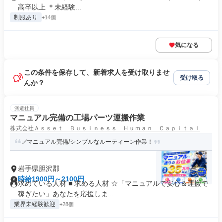
高卒以上 ＊未経験...
制服あり
+14個
気になる
この条件を保存して、新着求人を受け取りませ
受け取る
んか？
派遣社員
マニュアル完備の工場パーツ運搬作業
株式会社Ａｓｓｅｔ Ｂｕｓｉｎｅｓｓ Ｈｕｍａｎ Ｃａｐｉｔａｌ
✅マニュアル完備/シンプルなルーティーン作業！
岩手県胆沢郡
時給1900円～2100円
求めている人材 ■ 求める人材 ☆「マニュアルで安心＆運搬で
稼ぎたい」あなたを応援しま...
業界未経験歓迎
+28個