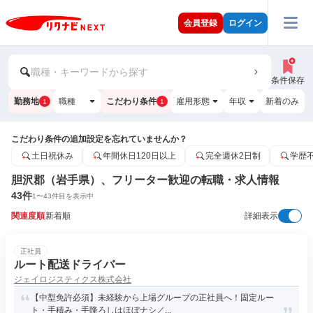
会員登録
ログイン
職種・キーワードから探す
条件保存
勤務地
職種
こだわり条件
雇用形態
年収
新着のみ
1
1
こだわり条件の追加設定を忘れていませんか？
土日祝休み
年間休日120日以上
完全週休2日制
学歴
胆沢郡（岩手県）、フリーター歓迎の転職・求人情報
43
件
1
〜
43
件目を表示中
関連度順
新着順
詳細表示
正社員
ルート配送ドライバー
ジェイロジスティクス株式会社
【中型免許必須】未経験から上場グループの正社員へ！固定ルー
ト・手積み・手降ろしはほぼナシ／...