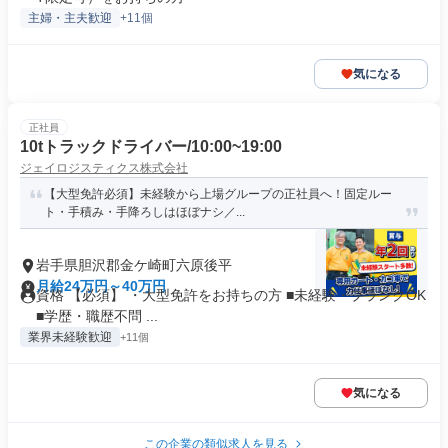
主婦・主夫歓迎
+11個
気になる
正社員
10tトラックドライバー/10:00~19:00
ジェイロジスティクス株式会社
【大型免許必須】未経験から上場グループの正社員へ！固定ルー
ト・手積み・手降ろしはほぼナシ／...
岩手県胆沢郡金ケ崎町六原後平
月給24万円～40万円
資格 【必須】 ・大型免許をお持ちの方 ■未経験・ブランクOK
■学歴・職歴不問 ...
業界未経験歓迎
+11個
気になる
この企業の類似求人を見る