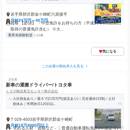
岩手県胆沢郡金ケ崎町六原後平
月給24万円～40万円
資格 【必須】 ・中型免許をお持ちの方（平成19年6月以前に
取得の普通免許含む） ※大...
業界未経験歓迎
+11個
気になる
この企業の類似求人を見る
正社員
新車の運搬ドライバー/トヨタ車
トヨタ輸送東北センター株式会社
入社祝金あり／最大で計20万円(規定あり)｜完全週休2日制／土日
祝休み｜年間休日120日以...
〒029-4503岩手県胆沢郡金ケ崎町
月給18万4000円以上
- 求める人材・資格など - ◇普通自動車運転免許(AT限定可) ◇