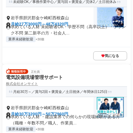
未経験OK／事務作業中心／賞与回＋褒賞金／完休2／土日祝休み
岩手県胆沢郡金ケ崎町西根森山
月給27万3000円～48万4320円
求めている人材 未経験者OK・学歴不問（高卒以上）・ブラン
ク不問 第二新卒の方・社会人...
業界未経験歓迎
+30個
気になる
正社員
電気設備現場管理サポート
株式会社オンサイト
月給30万～／賞与2回＋褒賞金／土日祝休／年間休日125日
岩手県胆沢郡金ケ崎町西根森山
月給30万3200円～50万7960円
求めている人材 ・建設業界での何らかの現場経験がある方
（職種・年数不問／職人、作業員...
業界未経験歓迎
+30個