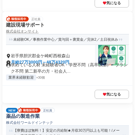
気になる
正社員
建設現場サポート
株式会社オンサイト
未経験OK／事務作業中心／賞与回＋褒賞金／完休2／土日祝休み
岩手県胆沢郡金ケ崎町西根森山
月給27万3000円～48万4320円
求めている人材 未経験者OK・学歴不問（高卒以上）・ブラン
ク不問 第二新卒の方・社会人...
業界未経験歓迎
+30個
気になる
NEW
正社員
薬品の製造作業
株式会社ワールドインテック
【寮費ほぼ無料！】安定の月給制★月収30万円以上も可能！/メー