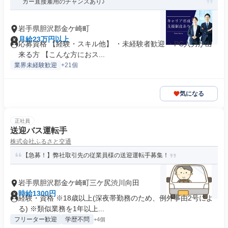
カー直接雇用のチャンスあり♪
岩手県胆沢郡金ケ崎町
月給23万円以上
応募資格 【経験・スキル他】 ・未経験者歓迎 ・PC入力が出
来る方 【こんな方におス...
業界未経験歓迎
+21個
気になる
正社員
送迎バス運転手
株式会社ふるさと交通
【急募！】弊社取引先の従業員様の送迎運転手募集！
岩手県胆沢郡金ケ崎町三ケ尻渋川向田
時給1300円
経験・資格 ※18歳以上(深夜帯勤務のため、例外事由2号によ
る) ※類似業務を1年以上...
フリーター歓迎
学歴不問
+4個