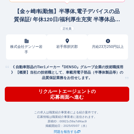
【金ヶ崎/転勤無】半導体,電子デバイスの品
質保証/ 年休120日/福利厚生充実 半導体品質
保証
正社員
株式会社デンソー岩
岩手県胆沢郡
月給23万250円以上
手
《 自動車部品のTier1メーカー『DENSO』グループ企業の技術職採用
》 【概要】当社の技術職として、車載用電子部品（半導体製品等）の
品質保証業務をお任せします。
リクルートエージェントの
応募画面へ進む
この求人は職業紹介事業者による紹介案件です。
応募情報は職業紹介事業者に送信されます。
原稿ID：
00821c59a7df4ac9
掲載開始日：
2025/05/07（水）
問題を報告する