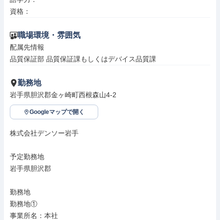
資格：
職場環境・雰囲気
配属先情報

品質保証部 品質保証課もしくはデバイス品質課
勤務地
岩手県胆沢郡金ヶ崎町西根森山4-2
Googleマップで開く
株式会社デンソー岩手

予定勤務地

岩手県胆沢郡

勤務地

勤務地①

事業所名：本社
