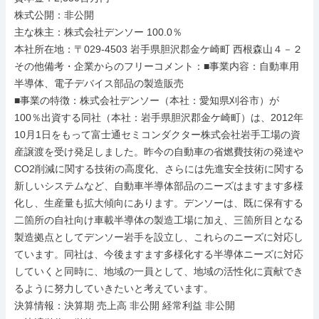
株式公開：非公開

主な株主：株式会社デンソー 100.0％

本社所在地：〒029-4503 岩手県胆沢郡金ケ崎町 西根森山４－２

その他備考・企業からのフリーコメント：■事業内容：自動車用
半導体、電子デバイス部品の製造販売

■事業の特徴：株式会社デンソー（本社：愛知県刈谷市）が
100％出資する同社（本社：岩手県胆沢郡金ケ崎町）は、2012年
10月1日をもって富士通セミコンダクター株式会社岩手工場の資
産譲渡を受け発足しました。昨今の自動車の省燃費技術の発達や
CO2削減に関する技術の高度化、さらには先進安全技術に関する
新しいシステムなど、自動車半導体部品のニーズはますます多様
化し、生産量も拡大傾向にあります。デンソーは、既に保有する
二箇所の自社向け車載半導体の製造工場に加え、三箇所目となる
製造拠点としてデンソー岩手を設立し、これらのニーズに対応し
ています。同社は、今後ますます多様化する半導体ニーズに対応
していくと同時に、地域の一員として、地域の活性化に貢献でき
るように努力していきたいと考えています。

決算情報：決算期 売上高 非公開 経常利益 非公開
