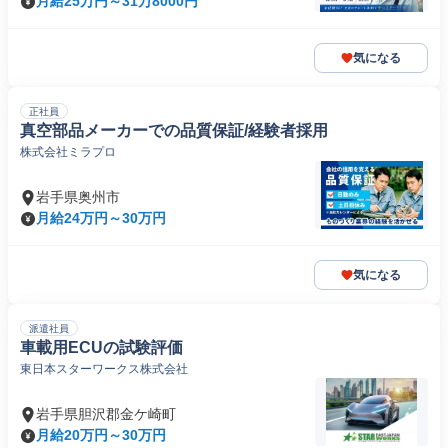
月給25万円～31万8000円
気になる
正社員
真空部品メーカーでの品質保証/経験者採用
株式会社ミラプロ
岩手県奥州市
月給24万円～30万円
気になる
派遣社員
車載用ECUの試験評価
東日本スターワークス株式会社
岩手県胆沢郡金ケ崎町
月給20万円～30万円