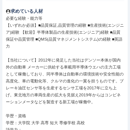
求めている人材
必要な経験・能力等

【いずれか必須】■品質保証,品質管理の経験 ■生産技術(エンジニ
ア)経験 【歓迎】半導体製品の生産技術(エンジニア)経験 ■品質
保証や品質管理 ■QMS(品質マネジメントシステム)の経験 ■英語
力

【当社について】2012年に発足した当社はデンソー本体が国内
外の自動車 メーカーに供給する車載用半導体ウエハの主力工場
として稼働しており、同半導体は自動車の環境技術や安全性能の
高度化、車の電動化等、クルマの進化の一翼を担うものです。ブ
レーキ油圧センサ等を生産するセンサ工場を2017年に立ち上
げ。東北地方の車両生産の拡大を見据え2019年からはコンビネ
ーションメータなどを製造する新工場が稼働中。

学歴・資格

学歴：大学院 大学 高専 短大 専修学校 高校

語学力：
