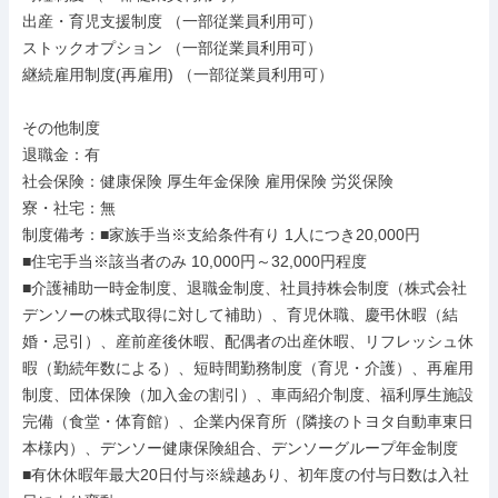
出産・育児支援制度 （一部従業員利用可）

ストックオプション （一部従業員利用可）

継続雇用制度(再雇用) （一部従業員利用可）

その他制度

退職金：有

社会保険：健康保険 厚生年金保険 雇用保険 労災保険

寮・社宅：無

制度備考：■家族手当※支給条件有り 1人につき20,000円

■住宅手当※該当者のみ 10,000円～32,000円程度

■介護補助一時金制度、退職金制度、社員持株会制度（株式会社
デンソーの株式取得に対して補助）、育児休職、慶弔休暇（結
婚・忌引）、産前産後休暇、配偶者の出産休暇、リフレッシュ休
暇（勤続年数による）、短時間勤務制度（育児・介護）、再雇用
制度、団体保険（加入金の割引）、車両紹介制度、福利厚生施設
完備（食堂・体育館）、企業内保育所（隣接のトヨタ自動車東日
本様内）、デンソー健康保険組合、デンソーグループ年金制度

■有休休暇年最大20日付与※繰越あり、初年度の付与日数は入社