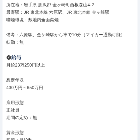
所在地：岩手県 胆沢郡 金ヶ崎町西根森山4-2

最寄駅：JR 東北本線 六原駅、JR 東北本線 金ヶ崎駅

喫煙環境：敷地内全面禁煙

備考：六原駅、金ケ崎駅から車で10分（マイカー通勤可能）

転勤：無
給与
月給23万250円以上

想定年収

430万円～650万円

雇用形態

正社員

期間の定め：無

賃金形態
