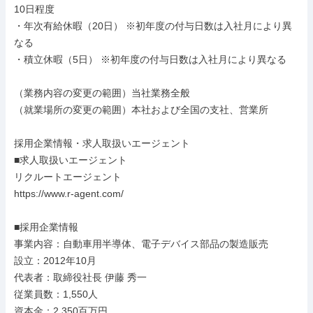
10日程度

・年次有給休暇（20日） ※初年度の付与日数は入社月により異
なる

・積立休暇（5日） ※初年度の付与日数は入社月により異なる

（業務内容の変更の範囲）当社業務全般

（就業場所の変更の範囲）本社および全国の支社、営業所

採用企業情報・求人取扱いエージェント

■求人取扱いエージェント

リクルートエージェント

https://www.r-agent.com/

■採用企業情報

事業内容：自動車用半導体、電子デバイス部品の製造販売

設立：2012年10月

代表者：取締役社長 伊藤 秀一

従業員数：1,550人

資本金：2,350百万円
