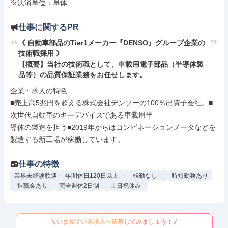
※決済単位：単体
仕事に関するPR
《 自動車部品のTier1メーカー『DENSO』グループ企業の
技術職採用 》

【概要】当社の技術職として、車載用電子部品（半導体製
品等）の品質保証業務をお任せします。
企業・求人の特色

■売上高5兆円を超える株式会社デンソーの100％出資子会社。■
次世代自動車のキーデバイスである車載用半

導体の製造を担う■2019年からはコンビネーションメータなどを
製造する新工場が稼働しています。
仕事の特徴
業界未経験歓迎
年間休日120日以上
転勤なし
時短勤務あり
退職金あり
完全週休2日制
土日祝休み
いま見ている求人へ応募してみましょう！