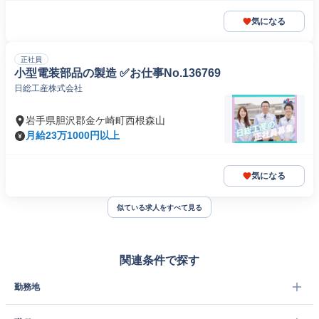
気になる
正社員
小型電装部品の製造 ✅お仕事No.136769
日総工産株式会社
岩手県胆沢郡金ケ崎町西根森山
月給23万1000円以上
気になる
似ている求人をすべて見る
関連条件で探す
勤務地