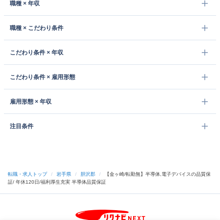
職種 × 年収
職種 × こだわり条件
こだわり条件 × 年収
こだわり条件 × 雇用形態
雇用形態 × 年収
注目条件
転職・求人トップ
/
岩手県
/
胆沢郡
/
【金ヶ崎/転勤無】半導体,電子デバイスの品質保
証/ 年休120日/福利厚生充実 半導体品質保証