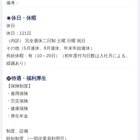
備考：
休日・休暇
休日

休日：121日

（内訳） 完全週休二日制 土曜 日曜 祝日

その他（5月連休、8月連休、年末年始連休）

有給休暇：有（10～20日）（初年度付与日数は入社月による。
繰越あり）
待遇・福利厚生
【保険制度】

・雇用保険

・労災保険

・健康保険

・厚生年金

制度、設備

時短制度 （一部従業員利用可）
