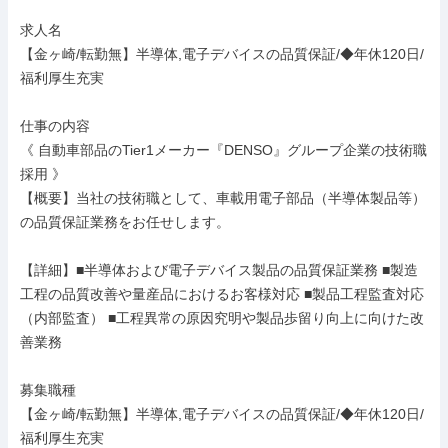
求人名

【金ヶ崎/転勤無】半導体,電子デバイスの品質保証/◆年休120日/
福利厚生充実

仕事の内容

《 自動車部品のTier1メーカー『DENSO』グループ企業の技術職
採用 》

【概要】当社の技術職として、車載用電子部品（半導体製品等）
の品質保証業務をお任せします。

【詳細】■半導体および電子デバイス製品の品質保証業務 ■製造
工程の品質改善や量産品におけるお客様対応 ■製品工程監査対応
（内部監査） ■工程異常の原因究明や製品歩留り向上に向けた改
善業務

募集職種

【金ヶ崎/転勤無】半導体,電子デバイスの品質保証/◆年休120日/
福利厚生充実