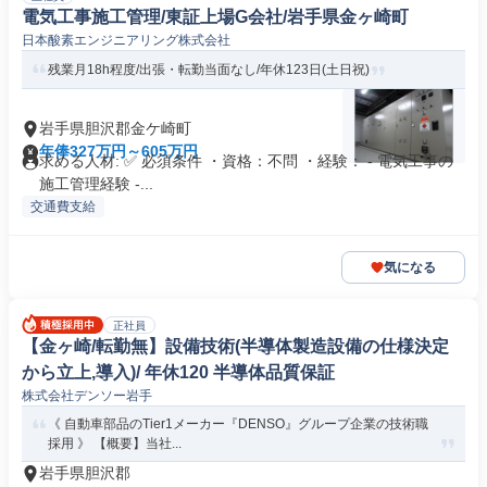
電気工事施工管理/東証上場G会社/岩手県金ヶ崎町
日本酸素エンジニアリング株式会社
残業月18h程度/出張・転勤当面なし/年休123日(土日祝)
岩手県胆沢郡金ケ崎町
年俸327万円～605万円
求める人材: ✅ 必須条件 ・資格：不問 ・経験： - 電気工事の
施工管理経験 -...
交通費支給
気になる
正社員
【金ヶ崎/転勤無】設備技術(半導体製造設備の仕様決定
から立上,導入)/ 年休120 半導体品質保証
株式会社デンソー岩手
《 自動車部品のTier1メーカー『DENSO』グループ企業の技術職
採用 》 【概要】当社...
岩手県胆沢郡