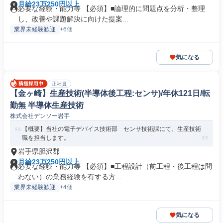
月給23万250円以上
必要な経験・能力等 【必須】■論理的に問題点を分析・整理
し、改善や課題解決に向けた提案...
業界未経験歓迎
+6個
気になる
正社員
【金ヶ崎】生産技術(半導体後工程:センサ)/年休121日/転
勤無 半導体生産技術
株式会社デンソー岩手
【概要】当社の電子デバイス技術部 センサ技術課にて、生産技術
職を担当します。
岩手県胆沢郡
月給23万250円以上
必要な経験・能力等 【必須】■工程設計（前工程・後工程は問
わない）の業務経験を有する方...
業界未経験歓迎
+4個
気になる