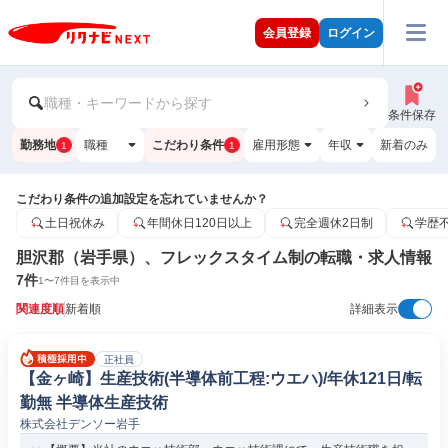
会員登録
ログイン
職種・キーワードから探す
条件保存
勤務地
職種
こだわり条件
雇用形態
年収
新着のみ
1
1
こだわり条件の追加設定を忘れていませんか？
土日祝休み
年間休日120日以上
完全週休2日制
学歴
胆沢郡（岩手県）、フレックスタイム制の転職・求人情報
7
件
1
〜
7
件目を表示中
関連度順
新着順
詳細表示
正社員
【金ヶ崎】生産技術(半導体前工程:ウエハ)/年休121日/転
勤無 半導体生産技術
株式会社デンソー岩手