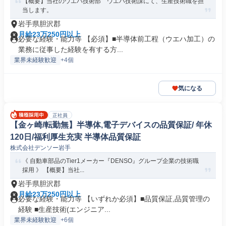
【概要】当社のウエハ技術部 ウエハ技術課にて、生産技術職を担
当します。
岩手県胆沢郡
月給23万250円以上
必要な経験・能力等 【必須】■半導体前工程（ウエハ加工）の
業務に従事した経験を有する方...
業界未経験歓迎
+4個
気になる
正社員
【金ヶ崎/転勤無】半導体,電子デバイスの品質保証/ 年休
120日/福利厚生充実 半導体品質保証
株式会社デンソー岩手
《 自動車部品のTier1メーカー『DENSO』グループ企業の技術職
採用 》 【概要】当社...
岩手県胆沢郡
月給23万250円以上
必要な経験・能力等 【いずれか必須】■品質保証,品質管理の
経験 ■生産技術(エンジニア...
業界未経験歓迎
+6個