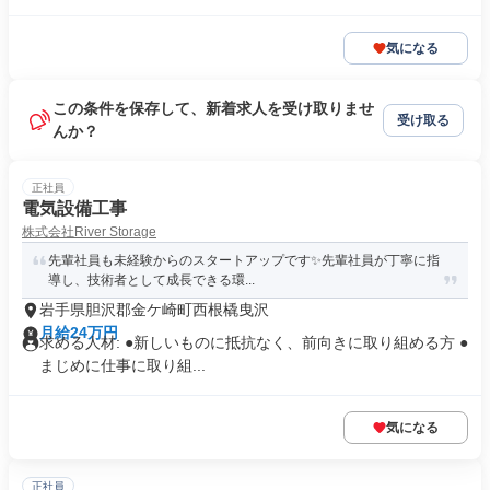
気になる
この条件を保存して、新着求人を受け取りませ
受け取る
んか？
正社員
電気設備工事
株式会社River Storage
先輩社員も未経験からのスタートアップです✨先輩社員が丁寧に指
導し、技術者として成長できる環...
岩手県胆沢郡金ケ崎町西根橇曳沢
月給24万円
求める人材: ●新しいものに抵抗なく、前向きに取り組める方 ●
まじめに仕事に取り組...
気になる
正社員