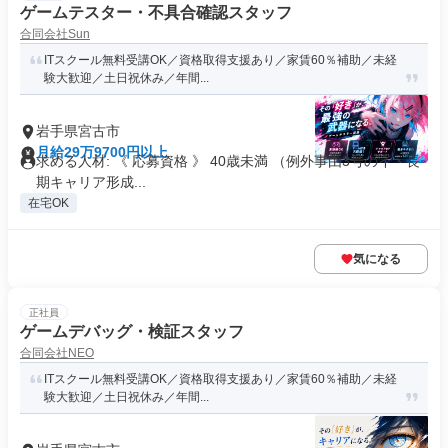
ゲームテスター・不具合確認スタッフ
合同会社Sun
ITスクール無料受講OK／資格取得支援あり／家賃60％補助／未経
験大歓迎／土日祝休み／年間...
岩手県宮古市
月給29万9700円以上
求める人材: 《 応募資格 》 40歳未満 （例外事由3号のイ・長
期キャリア形成...
在宅OK
気になる
正社員
ゲームデバッグ・検証スタッフ
合同会社NEO
ITスクール無料受講OK／資格取得支援あり／家賃60％補助／未経
験大歓迎／土日祝休み／年間...