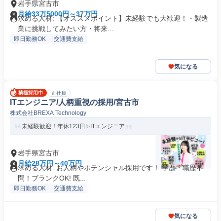
岩手県宮古市
月給33万5000円～37万円
求める人材: 【オススメポイント】未経験でも大歓迎！・製造
業に挑戦してみたい方・将来...
即日勤務OK
交通費支給
気になる
正社員
ITエンジニア/人柄重視の採用/宮古市
株式会社BREXA Technology
未経験歓迎！年休123日✨ITエンジニア
岩手県宮古市
月給28万円～40万円
求める人材: お人柄やポテンシャル採用です！ 学歴・職歴不
問！ブランクOK! 既...
即日勤務OK
交通費支給
気になる