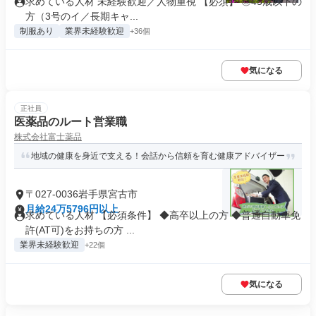
求めている人材 未経験歓迎／人物重視 【必須】 ◎45歳以下の
方（3号のイ／長期キャ...
制服あり
業界未経験歓迎
+36個
気になる
正社員
医薬品のルート営業職
株式会社富士薬品
地域の健康を身近で支える！会話から信頼を育む健康アドバイザー
〒027-0036岩手県宮古市
月給24万5796円以上
求めている人材 【必須条件】 ◆高卒以上の方 ◆普通自動車免
許(AT可)をお持ちの方 ...
業界未経験歓迎
+22個
気になる