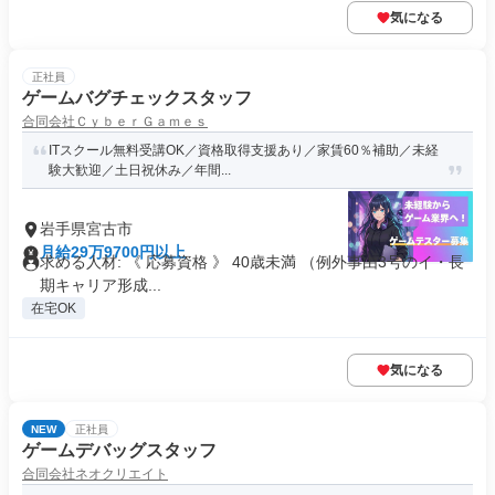
気になる
正社員
ゲームバグチェックスタッフ
合同会社ＣｙｂｅｒＧａｍｅｓ
ITスクール無料受講OK／資格取得支援あり／家賃60％補助／未経
験大歓迎／土日祝休み／年間...
岩手県宮古市
月給29万9700円以上
求める人材: 《 応募資格 》 40歳未満 （例外事由3号のイ・長
期キャリア形成...
在宅OK
気になる
NEW
正社員
ゲームデバッグスタッフ
合同会社ネオクリエイト