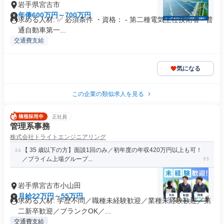
岩手県宮古市
年俸600万円～700万円
求める人材: ✅ 必須条件 ・資格： - 第二種電気主任技術者 - 普
通自動車第一...
交通費支給
気になる
この企業の類似求人を見る
正社員
管理系事務
株式会社トライトエンジニアリング
【 35 歳以下の方】面談1回のみ／初年度の年収420万円以上も可！
／プライム上場グループ...
岩手県宮古市小山田
月給22万円～55万円
求める人材: 学歴不問／職種未経験歓迎／業種未経験歓迎／第
二新卒歓迎／ブランクOK／...
交通費支給