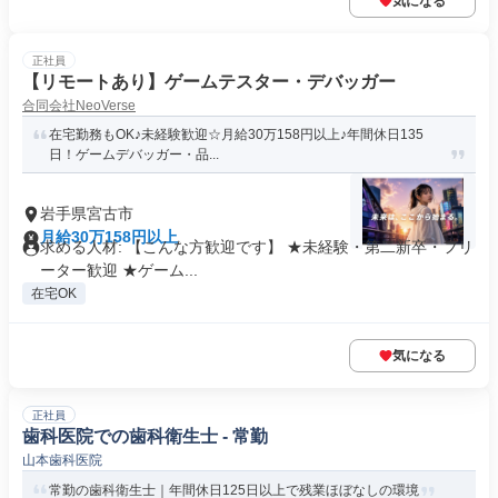
気になる
正社員
【リモートあり】ゲームテスター・デバッガー
合同会社NeoVerse
在宅勤務もOK♪未経験歓迎☆月給30万158円以上♪年間休日135
日！ゲームデバッガー・品...
岩手県宮古市
月給30万158円以上
求める人材: 【こんな方歓迎です】 ★未経験・第二新卒・フリ
ーター歓迎 ★ゲーム...
在宅OK
気になる
正社員
歯科医院での歯科衛生士 - 常勤
山本歯科医院
常勤の歯科衛生士｜年間休日125日以上で残業ほぼなしの環境