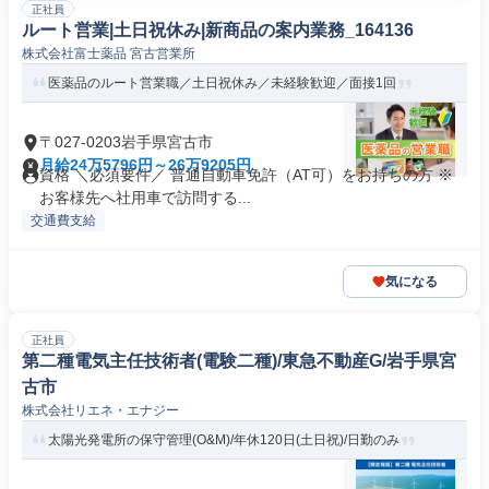
正社員
ルート営業|土日祝休み|新商品の案内業務_164136
株式会社富士薬品 宮古営業所
医薬品のルート営業職／土日祝休み／未経験歓迎／面接1回
〒027-0203岩手県宮古市
月給24万5796円～26万9205円
資格 ＼必須要件／ 普通自動車免許（AT可）をお持ちの方 ※
お客様先へ社用車で訪問する...
交通費支給
気になる
正社員
第二種電気主任技術者(電験二種)/東急不動産G/岩手県宮
古市
株式会社リエネ・エナジー
太陽光発電所の保守管理(O&M)/年休120日(土日祝)/日勤のみ