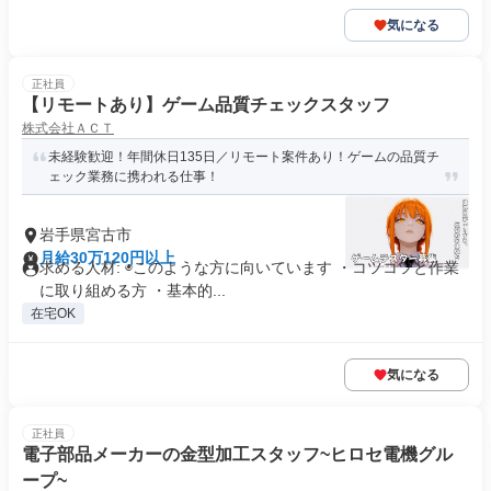
気になる
正社員
【リモートあり】ゲーム品質チェックスタッフ
株式会社ＡＣＴ
未経験歓迎！年間休日135日／リモート案件あり！ゲームの品質チ
ェック業務に携われる仕事！
岩手県宮古市
月給30万120円以上
求める人材: ◉このような方に向いています ・コツコツと作業
に取り組める方 ・基本的...
在宅OK
気になる
正社員
電子部品メーカーの金型加工スタッフ~ヒロセ電機グル
ープ~