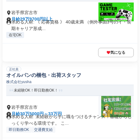
岩手県宮古市
月給29万9700円以上
求める人材: 《 応募資格 》 40歳未満 （例外事由3号のイ・長
期キャリア形成...
在宅OK
気になる
正社員
オイルパンの梱包・出荷スタッフ
株式会社yusha
未経験OK！即日勤務OK！
岩手県宮古市
月給30万5000円～33万円
求める人材: 未経験から手に職をつけるチャンス！基礎からじ
っくり学べる環境です。 こ...
即日勤務OK
交通費支給