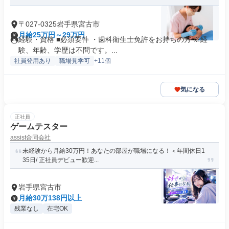
〒027-0325岩手県宮古市
月給25万円～29万円
経験・資格 ■必須要件 ・歯科衛生士免許をお持ちの方 ※経
験、年齢、学歴は不問です。...
社員登用あり
職場見学可
+11個
気になる
正社員
ゲームテスター
assist合同会社
未経験から月給30万円！あなたの部屋が職場になる！＜年間休日1
35日/ 正社員デビュー歓迎...
岩手県宮古市
月給30万138円以上
残業なし
在宅OK