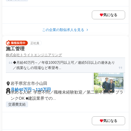
気になる
この企業の類似求人を見る
正社員
施工管理
株式会社トライトエンジニアリング
◆月給40万円～／年収1000万円以上可／連続5日以上の連休あり
／残業なしの現場など希望考...
岩手県宮古市小山田
月給40万円～110万円
求める人材: 学歴不問／職種未経験歓迎／第二新卒歓迎／ブラ
ンクOK ■建設業界での...
交通費支給
気になる