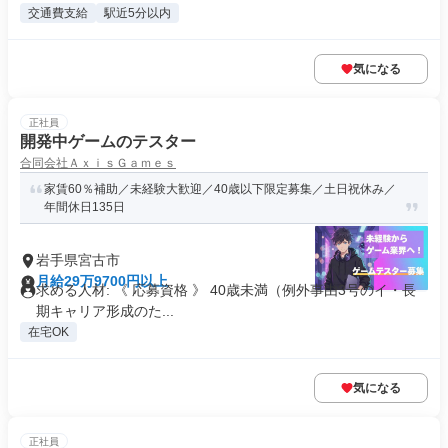
交通費支給
駅近5分以内
気になる
正社員
開発中ゲームのテスター
合同会社ＡｘｉｓＧａｍｅｓ
家賃60％補助／未経験大歓迎／40歳以下限定募集／土日祝休み／
年間休日135日
岩手県宮古市
月給29万9700円以上
求める人材: 《 応募資格 》 40歳未満（例外事由3号のイ・長
期キャリア形成のた...
在宅OK
気になる
正社員