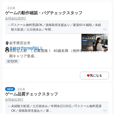
正社員
ゲームの動作確認・バグチェックスタッフ
合同会社ZERO
ITスクール無料受講OK／資格取得支援あり／家賃60％補助／未経
験大歓迎／土日祝休み／年間...
岩手県宮古市
月給29万9700円以上
求める人材: 《 応募資格 》 40歳未満 （例外事由3号のイ・長
期キャリア形成...
在宅OK
気になる
NEW
正社員
ゲーム品質チェックスタッフ
合同会社SKY
未経験大歓迎／土日祝休み／年間休日135日／ITスクール無料受講
OK／資格取得支援あり／家...