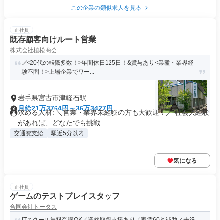
この企業の類似求人を見る
正社員
既存顧客向けルート営業
株式会社植松商会
✅<20代の転職多数！>年間休日125日！&賞与あり<業種・業界経
験不問！>上場企業でワー...
岩手県宮古市津軽石駅
月給21万3764円～36万3427円
求める人材: ＼営業・業界未経験の方も大歓迎！／ 社会人経験
があれば、どなたでも挑戦...
交通費支給
駅近5分以内
気になる
正社員
ゲームのテストプレイスタッフ
合同会社トータス
ITスクール無料受講OK／資格取得支援あり／家賃60％補助／未経