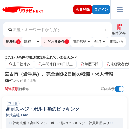
会員登録
ログイン
職種・キーワードから探す
条件保存
勤務地
職種
こだわり条件
雇用形態
年収
新着のみ
1
1
こだわり条件の追加設定を忘れていませんか？
土日祝休み
年間休日120日以上
学歴不問
未経験者歓
宮古市（岩手県）、完全週休2日制の転職・求人情報
35
件
1
〜
35
件目を表示中
関連度順
新着順
詳細表示
正社員
高耐久ネジ・ボルト類のピッキング
株式会社B-bro
社宅完備！高耐久ネジ・ボルト類のピッキング！社員登用あり