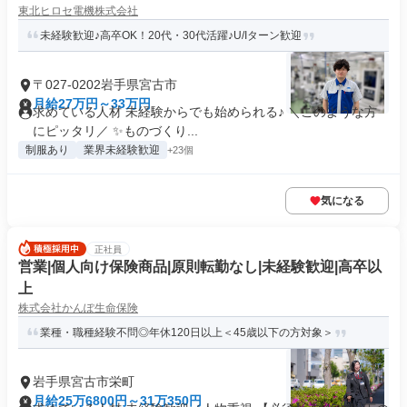
東北ヒロセ電機株式会社
未経験歓迎♪高卒OK！20代・30代活躍♪U/Iターン歓迎
〒027-0202岩手県宮古市
月給27万円～33万円
求めている人材 未経験からでも始められる♪ ＼このような方
にピッタリ／ ✨ものづくり...
制服あり
業界未経験歓迎
+23個
気になる
正社員
営業|個人向け保険商品|原則転勤なし|未経験歓迎|高卒以
上
株式会社かんぽ生命保険
業種・職種経験不問◎年休120日以上＜45歳以下の方対象＞
岩手県宮古市栄町
月給25万6800円～31万350円