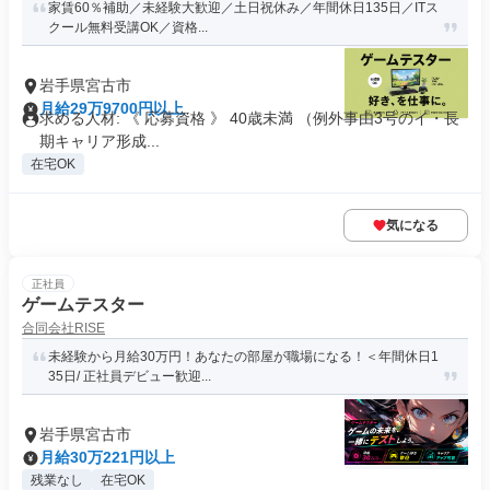
家賃60％補助／未経験大歓迎／土日祝休み／年間休日135日／ITス
クール無料受講OK／資格...
岩手県宮古市
月給29万9700円以上
求める人材: 《 応募資格 》 40歳未満 （例外事由3号のイ・長
期キャリア形成...
在宅OK
気になる
正社員
ゲームテスター
合同会社RISE
未経験から月給30万円！あなたの部屋が職場になる！＜年間休日1
35日/ 正社員デビュー歓迎...
岩手県宮古市
月給30万221円以上
残業なし
在宅OK