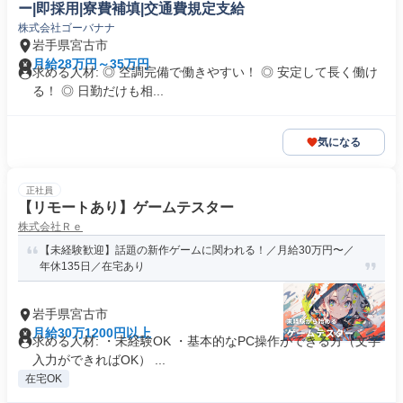
ー|即採用|寮費補填|交通費規定支給
株式会社ゴーバナナ
岩手県宮古市
月給28万円～35万円
求める人材: ◎ 空調完備で働きやすい！ ◎ 安定して長く働け
る！ ◎ 日勤だけも相...
気になる
正社員
【リモートあり】ゲームテスター
株式会社Ｒｅ
【未経験歓迎】話題の新作ゲームに関われる！／月給30万円〜／
年休135日／在宅あり
岩手県宮古市
月給30万1200円以上
求める人材: ・未経験OK ・基本的なPC操作ができる方（文字
入力ができればOK） ...
在宅OK