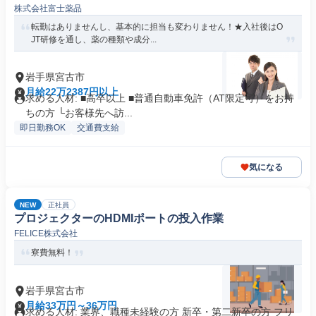
株式会社富士薬品
転勤はありませんし、基本的に担当も変わりません！★入社後はO
JT研修を通し、薬の種類や成分...
岩手県宮古市
月給22万2387円以上
求める人材: ■高卒以上 ■普通自動車免許（AT限定可）をお持
ちの方 └お客様先へ訪...
即日勤務OK
交通費支給
気になる
NEW
正社員
プロジェクターのHDMIポートの投入作業
FELICE株式会社
寮費無料！
岩手県宮古市
月給33万円～36万円
求める人材: 業界、職種未経験の方 新卒・第二新卒の方 フリ