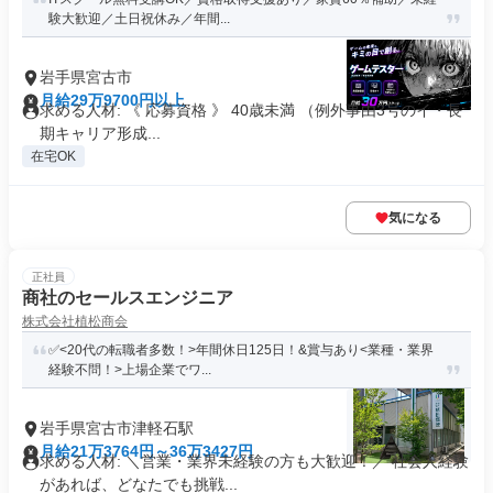
験大歓迎／土日祝休み／年間...
岩手県宮古市
月給29万9700円以上
求める人材: 《 応募資格 》 40歳未満 （例外事由3号のイ・長
期キャリア形成...
在宅OK
気になる
正社員
商社のセールスエンジニア
株式会社植松商会
✅<20代の転職者多数！>年間休日125日！&賞与あり<業種・業界
経験不問！>上場企業でワ...
岩手県宮古市津軽石駅
月給21万3764円～36万3427円
求める人材: ＼営業・業界未経験の方も大歓迎！／ 社会人経験
があれば、どなたでも挑戦...