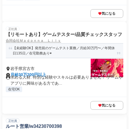
気になる
正社員
【リモートあり】ゲームテスター/品質チェックスタッフ
合同会社Ｍａｄｏｎｎａ Ｌｉｌｙ
【未経験OK】発売前のゲームテスト業務／月給30万円〜／年間休
日135日／在宅勤務あり◉
岩手県宮古市
月給30万200円以上
求める人材: 特別な経験やスキルは必要ありません！ ゲームや
アプリに興味がある方であ...
在宅OK
気になる
正社員
ルート営業/w34230700398