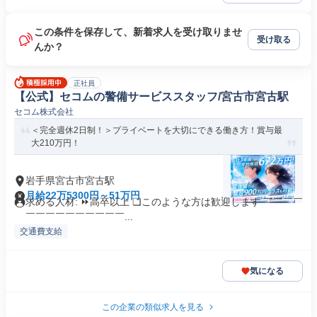
この条件を保存して、新着求人を受け取りませ
受け取る
んか？
正社員
【公式】セコムの警備サービススタッフ/宮古市宮古駅
セコム株式会社
＜完全週休2日制！＞プライベートを大切にできる働き方！賞与最
大210万円！
岩手県宮古市宮古駅
月給22万5300円～51万円
求める人材: ⏩高卒以上 ❏このような方は歓迎します ￣￣￣￣
￣￣￣￣￣￣￣￣￣￣...
交通費支給
気になる
この企業の類似求人を見る