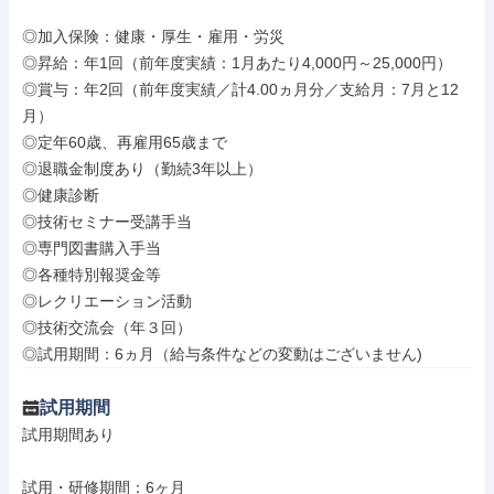
◎加入保険：健康・厚生・雇用・労災

◎昇給：年1回（前年度実績：1月あたり4,000円～25,000円）

◎賞与：年2回（前年度実績／計4.00ヵ月分／支給月：7月と12
月）

◎定年60歳、再雇用65歳まで

◎退職金制度あり（勤続3年以上）

◎健康診断

◎技術セミナー受講手当

◎専門図書購入手当

◎各種特別報奨金等

◎レクリエーション活動

◎技術交流会（年３回）

◎試用期間：6ヵ月（給与条件などの変動はございません)
試用期間
試用期間あり

試用・研修期間：6ヶ月
