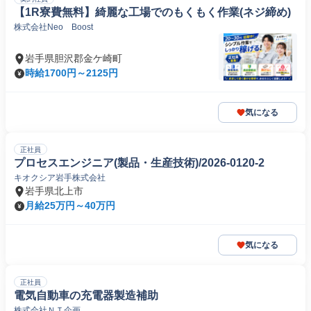
【1R寮費無料】綺麗な工場でのもくもく作業(ネジ締め)
株式会社Neo Boost
岩手県胆沢郡金ケ崎町
時給1700円～2125円
気になる
正社員
プロセスエンジニア(製品・生産技術)/2026-0120-2
キオクシア岩手株式会社
岩手県北上市
月給25万円～40万円
気になる
正社員
電気自動車の充電器製造補助
株式会社ＮＴ企画