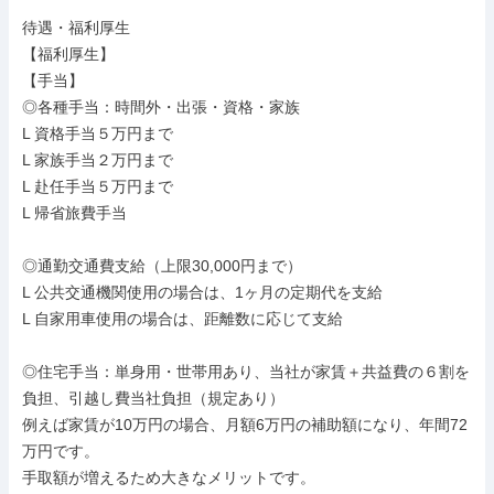
待遇・福利厚生

【福利厚生】

【手当】

◎各種手当：時間外・出張・資格・家族

L 資格手当５万円まで

L 家族手当２万円まで

L 赴任手当５万円まで

L 帰省旅費手当

◎通勤交通費支給（上限30,000円まで）

L 公共交通機関使用の場合は、1ヶ月の定期代を支給

L 自家用車使用の場合は、距離数に応じて支給

◎住宅手当：単身用・世帯用あり、当社が家賃＋共益費の６割を
負担、引越し費当社負担（規定あり）

例えば家賃が10万円の場合、月額6万円の補助額になり、年間72
万円です。

手取額が増えるため大きなメリットです。
