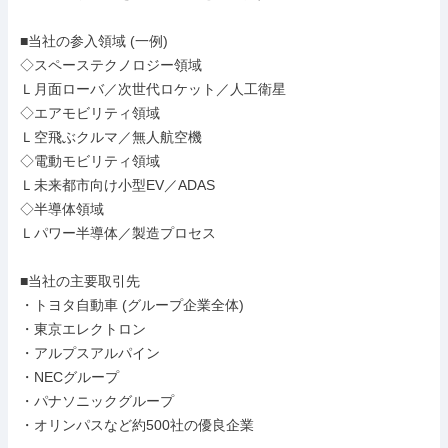
■当社の参入領域 (一例)

◇スペーステクノロジー領域

Ｌ月面ローバ／次世代ロケット／人工衛星

◇エアモビリティ領域

Ｌ空飛ぶクルマ／無人航空機

◇電動モビリティ領域

Ｌ未来都市向け小型EV／ADAS

◇半導体領域

Ｌパワー半導体／製造プロセス

■当社の主要取引先

・トヨタ自動車 (グループ企業全体)

・東京エレクトロン

・アルプスアルパイン

・NECグループ

・パナソニックグループ

・オリンパスなど約500社の優良企業
