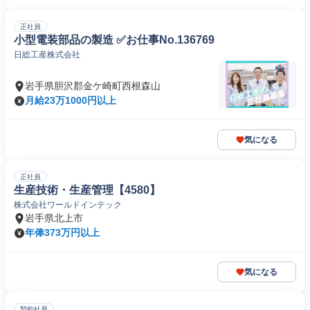
正社員
小型電装部品の製造 ✅お仕事No.136769
日総工産株式会社
岩手県胆沢郡金ケ崎町西根森山
月給23万1000円以上
気になる
正社員
生産技術・生産管理【4580】
株式会社ワールドインテック
岩手県北上市
年俸373万円以上
気になる
契約社員