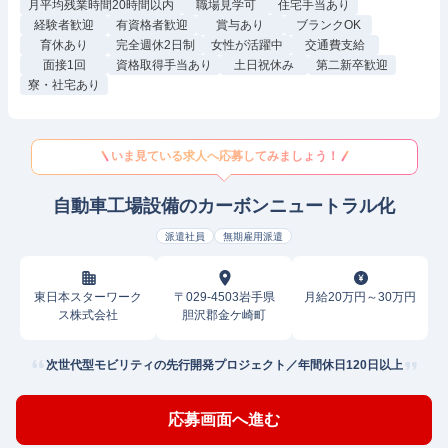
月平均残業時間20時間以内
職場見学可
住宅手当あり
経験者歓迎
有資格者歓迎
賞与あり
ブランクOK
育休あり
完全週休2日制
女性が活躍中
交通費支給
面接1回
資格取得手当あり
土日祝休み
第二新卒歓迎
寮・社宅あり
いま見ている求人へ応募してみましょう！
自動車工場設備のカーボンニュートラル化
派遣社員
無期雇用派遣
東日本スターワーク
〒029-4503岩手県
月給20万円～30万円
ス株式会社
胆沢郡金ケ崎町
次世代型モビリティの先行開発プロジェクト／年間休日120日以上
応募画面へ進む