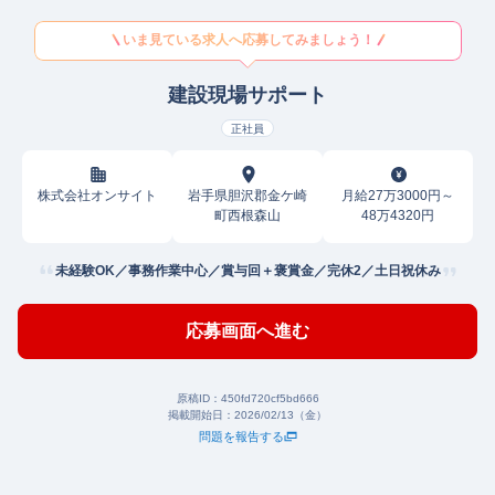
いま見ている求人へ応募してみましょう！
建設現場サポート
正社員
株式会社オンサイト
岩手県胆沢郡金ケ崎
月給27万3000円～
町西根森山
48万4320円
未経験OK／事務作業中心／賞与回＋褒賞金／完休2／土日祝休み
応募画面へ進む
原稿ID：
450fd720cf5bd666
掲載開始日：
2026/02/13（金）
問題を報告する