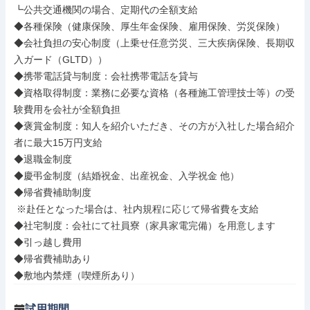
┗公共交通機関の場合、定期代の全額支給

◆各種保険（健康保険、厚生年金保険、雇⽤保険、労災保険）

◆会社負担の安心制度（上乗せ任意労災、三大疾病保険、長期収
入ガード（GLTD））

◆携帯電話貸与制度：会社携帯電話を貸与

◆資格取得制度：業務に必要な資格（各種施⼯管理技⼠等）の受
験費⽤を会社が全額負担

◆褒賞金制度：知人を紹介いただき、その方が入社した場合紹介
者に最大15万円支給

◆退職金制度

◆慶弔金制度（結婚祝金、出産祝金、入学祝金 他）

◆帰省費補助制度

 ※赴任となった場合は、社内規程に応じて帰省費を⽀給

◆社宅制度：会社にて社員寮（家具家電完備）を用意します

◆引っ越し費用

◆帰省費補助あり

◆敷地内禁煙（喫煙所あり）
試用期間