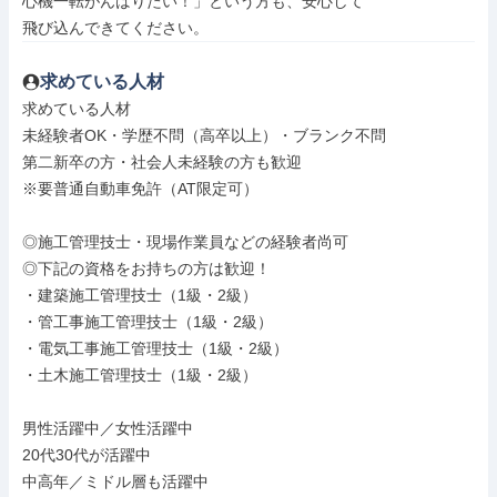
心機一転がんばりたい！」という方も、安心して

飛び込んできてください。
求めている人材
求めている人材

未経験者OK・学歴不問（高卒以上）・ブランク不問

第二新卒の方・社会人未経験の方も歓迎

※要普通自動車免許（AT限定可）

◎施工管理技士・現場作業員などの経験者尚可

◎下記の資格をお持ちの方は歓迎！

・建築施工管理技士（1級・2級）

・管工事施工管理技士（1級・2級）

・電気工事施工管理技士（1級・2級）

・土木施工管理技士（1級・2級）

男性活躍中／女性活躍中

20代30代が活躍中

中高年／ミドル層も活躍中
