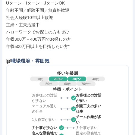
Uターン・Iターン・JターンOK

年齢不問／経験不問／無資格歓迎

社会人経験10年以上歓迎

主婦・主夫活躍中

ハローワークでお探しの方もぜひ

年収300万～400万円でお探しの方

年収500万円以上を目指したい方"
職場環境・雰囲気
多い年齢層
10
20
30
40
代
代
代
代
50
60
70
代
代
代〜
特徴・ポイント
お客様との対話
お客様との対話
が少ない
が多い
マニュアル通り
創意工夫の多い
の仕事
仕事
チーム作業が多
1人作業が多い
い
力仕事が少ない
力仕事が多い
色んな勤務地で
固定の勤務地で