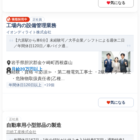
気になる
正社員
工場内の設備管理業務
イオンディライト株式会社
【六原駅から車6分】未経験可／大手企業／シフトによる週休二日
／年間休日120日／車バイク通...
岩手県胆沢郡金ケ崎町西根森山
月給20万円以上
経験・資格 ≪必須≫ ・第二種電気工事士 ・2級ボイラー技士
・危険物取扱責任者(乙種...
年間休日120日以上
+19個
気になる
正社員
自動車用小型部品の製造
日総工産株式会社