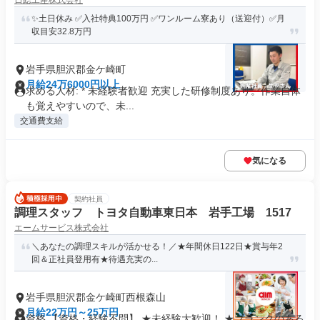
日総工産株式会社
✨土日休み ✅入社特典100万円 ✅ワンルーム寮あり（送迎付）✅月
収目安32.8万円
岩手県胆沢郡金ケ崎町
月給24万6000円以上
求める人材: * 未経験者歓迎 充実した研修制度あり。作業自体
も覚えやすいので、未...
交通費支給
気になる
契約社員
調理スタッフ トヨタ自動車東日本 岩手工場 1517
エームサービス株式会社
＼あなたの調理スキルが活かせる！／★年間休日122日★賞与年2
回＆正社員登用有★待遇充実の...
岩手県胆沢郡金ケ崎町西根森山
月給22万円～25万円
資格 【資格・経験不問】 ★未経験大歓迎！ ★ブランクのある