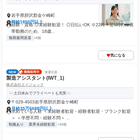
岩手県胆沢郡金ケ崎町
時給1850円以上
経験・資格 ◎未経験歓迎！ ◎日払いOK ※22時～翌5時の深夜
帯勤務のため、18歳...
無期雇用派遣
+4個
気になる
NEW
派遣社員
製造アシスタント(IWT_1)
株式会社エイジェック
土日休みでプライベートも充実
〒029-4503岩手県胆沢郡金ケ崎町
月給35万6688円以上
求めている人材 ＜未経験者歓迎・経験者歓迎・ブランク歓迎
＞ ＜学歴不問・経験不問＞ ...
制服あり
業界未経験歓迎
+34個