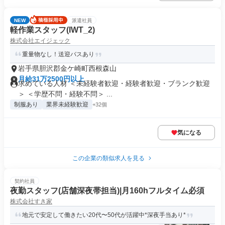
NEW
派遣社員
軽作業スタッフ(IWT_2)
株式会社エイジェック
重量物なし！送迎バスあり
岩手県胆沢郡金ケ崎町西根森山
月給31万2500円以上
求めている人材 ＜未経験者歓迎・経験者歓迎・ブランク歓迎
＞ ＜学歴不問・経験不問＞ ...
制服あり
業界未経験歓迎
+32個
気になる
この企業の類似求人を見る
契約社員
夜勤スタッフ(店舗深夜帯担当)|月160hフルタイム必須
株式会社すき家
地元で安定して働きたい20代〜50代が活躍中*深夜手当あり*