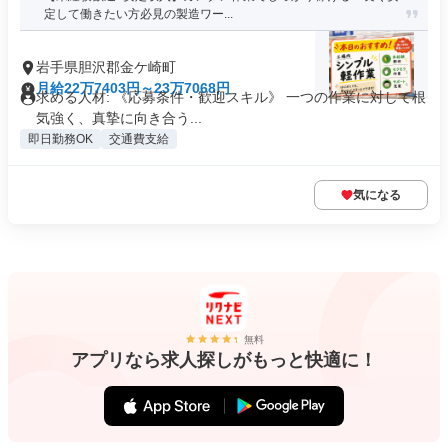
定して働きたい方必見の製造ワー...
岩手県胆沢郡金ケ崎町
月給22万7403円～23万7068円
求める人材: 《応募条件・歓迎スキル》 一つの作業に対して根
気強く、真摯に向き合う...
即日勤務OK
交通費支給
気になる
無料
アプリなら求人探しがもっと快適に！