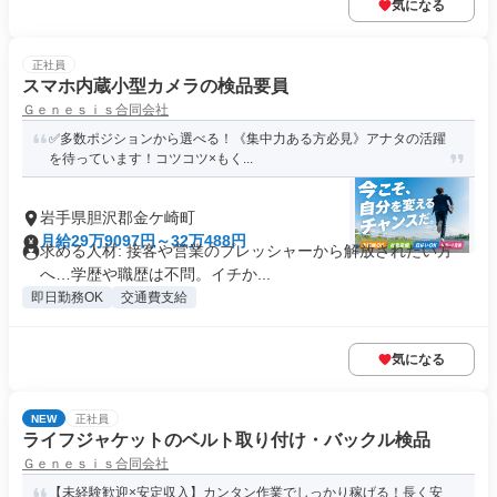
気になる
正社員
スマホ内蔵小型カメラの検品要員
Ｇｅｎｅｓｉｓ合同会社
✅多数ポジションから選べる！《集中力ある方必見》アナタの活躍
を待っています！コツコツ×もく...
岩手県胆沢郡金ケ崎町
月給29万9097円～32万488円
求める人材: 接客や営業のプレッシャーから解放されたい方
へ…学歴や職歴は不問。イチか...
即日勤務OK
交通費支給
気になる
NEW
正社員
ライフジャケットのベルト取り付け・バックル検品
Ｇｅｎｅｓｉｓ合同会社
【未経験歓迎×安定収入】カンタン作業でしっかり稼げる！長く安