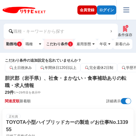
会員登録
ログイン
職種・キーワードから探す
条件保存
勤務地
職種
こだわり条件
雇用形態
年収
新着のみ
1
1
こだわり条件の追加設定を忘れていませんか？
土日祝休み
年間休日120日以上
完全週休2日制
学歴
胆沢郡（岩手県）、社食・まかない・食事補助ありの転
職・求人情報
29
件
1
〜
29
件目を表示中
関連度順
新着順
詳細表示
正社員
TOYOTA小型ハイブリッドカーの製造 ✅お仕事No.1339
55