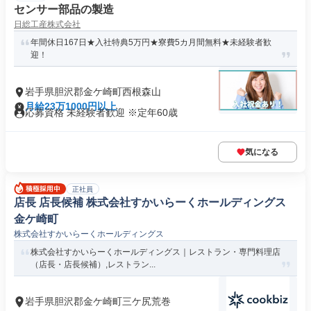
センサー部品の製造
日総工産株式会社
年間休日167日★入社特典5万円★寮費5カ月間無料★未経験者歓
迎！
岩手県胆沢郡金ケ崎町西根森山
月給23万1000円以上
応募資格 未経験者歓迎 ※定年60歳
気になる
正社員
店長 店長候補 株式会社すかいらーくホールディングス
金ケ崎町
株式会社すかいらーくホールディングス
株式会社すかいらーくホールディングス｜レストラン・専門料理店
（店長・店長候補）,レストラン...
岩手県胆沢郡金ケ崎町三ケ尻荒巻