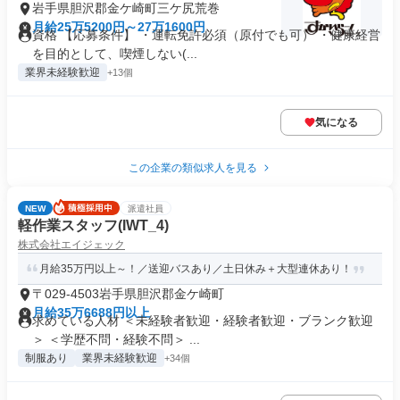
岩手県胆沢郡金ケ崎町三ケ尻荒巻
月給25万5200円～27万1600円
資格 【応募条件】 ・運転免許必須（原付でも可） ・健康経営
を目的として、喫煙しない(...
業界未経験歓迎
+13個
気になる
この企業の類似求人を見る
NEW
派遣社員
軽作業スタッフ(IWT_4)
株式会社エイジェック
月給35万円以上～！／送迎バスあり／土日休み＋大型連休あり！
〒029-4503岩手県胆沢郡金ケ崎町
月給35万6688円以上
求めている人材 ＜未経験者歓迎・経験者歓迎・ブランク歓迎
＞ ＜学歴不問・経験不問＞ ...
制服あり
業界未経験歓迎
+34個