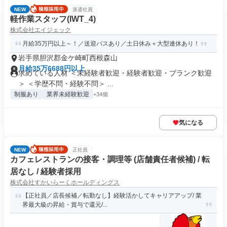
NEW
派遣社員
軽作業スタッフ(IWT_4)
株式会社エイジェック
月給35万円以上～！／送迎バスあり／土日休み＋大型連休あり！
岩手県胆沢郡金ケ崎町西根森山
月給35万6688円以上
求めている人材 ＜未経験者歓迎・経験者歓迎・ブランク歓迎
＞ ＜学歴不問・経験不問＞ ...
制服あり
業界未経験歓迎
+34個
気になる
NEW
正社員
カフェレストランの接客・調理等 (店舗責任者候補) / 転
居なし / 経験者採用
株式会社すかいらーくホールディングス
【正社員／店長候補／転勤なし】経験活かしてキャリアアップ/ 業
界最大級の昇給・賞与で還元/...