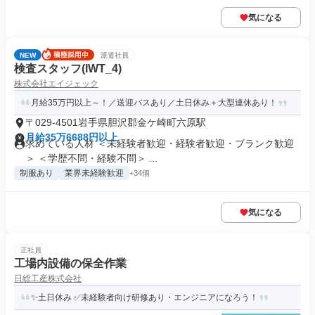
気になる
NEW
派遣社員
検査スタッフ(IWT_4)
株式会社エイジェック
月給35万円以上～！／送迎バスあり／土日休み＋大型連休あり！
〒029-4501岩手県胆沢郡金ケ崎町六原駅
月給35万6688円以上
求めている人材 ＜未経験者歓迎・経験者歓迎・ブランク歓迎
＞ ＜学歴不問・経験不問＞ ...
制服あり
業界未経験歓迎
+34個
気になる
正社員
工場内設備の保全作業
日総工産株式会社
✨土日休み ✅未経験者向け研修あり・エンジニアになろう！