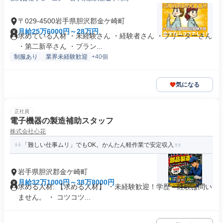
〒029-4500岩手県胆沢郡金ケ崎町
月給25万6000円～28万円
求めている人材 ・未経験さん ・経験者さん ・フリーターさん
・第二新卒さん ・ブラン...
制服あり
業界未経験歓迎
+40個
気になる
正社員
電子機器の製造補助スタッフ
株式会社心花
「難しい仕事ムリ」でもOK。かんたん軽作業で安定収入
岩手県胆沢郡金ケ崎町
月給32万1000円～38万8000円
求める人材: 【求める人材】 ・未経験歓迎！学歴・経験は問い
ません。 ・ コツコツ...