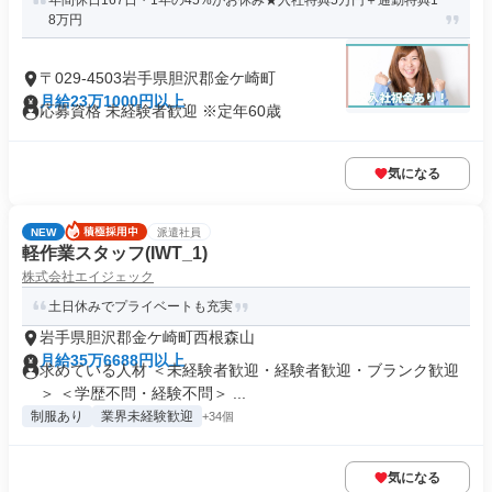
年間休日167日・1年の45%がお休み★入社特典5万円＋通勤特典1
8万円
〒029-4503岩手県胆沢郡金ケ崎町
月給23万1000円以上
応募資格 未経験者歓迎 ※定年60歳
気になる
NEW
派遣社員
軽作業スタッフ(IWT_1)
株式会社エイジェック
土日休みでプライベートも充実
岩手県胆沢郡金ケ崎町西根森山
月給35万6688円以上
求めている人材 ＜未経験者歓迎・経験者歓迎・ブランク歓迎
＞ ＜学歴不問・経験不問＞ ...
制服あり
業界未経験歓迎
+34個
気になる