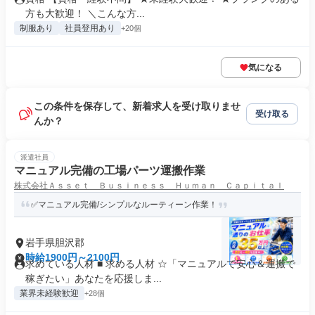
方も大歓迎！ ＼こんな方...
制服あり
社員登用あり
+20個
気になる
この条件を保存して、新着求人を受け取りませ
受け取る
んか？
派遣社員
マニュアル完備の工場パーツ運搬作業
株式会社Ａｓｓｅｔ Ｂｕｓｉｎｅｓｓ Ｈｕｍａｎ Ｃａｐｉｔａｌ
✅マニュアル完備/シンプルなルーティーン作業！
岩手県胆沢郡
時給1900円～2100円
求めている人材 ■ 求める人材 ☆「マニュアルで安心＆運搬で
稼ぎたい」あなたを応援しま...
業界未経験歓迎
+28個