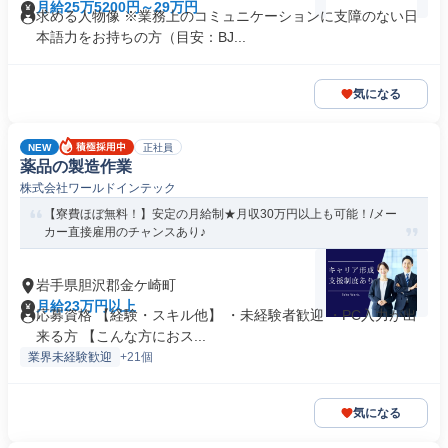
月給25万5200円～29万円
求める人物像 ※業務上のコミュニケーションに支障のない日
本語力をお持ちの方（目安：BJ...
気になる
NEW
正社員
薬品の製造作業
株式会社ワールドインテック
【寮費ほぼ無料！】安定の月給制★月収30万円以上も可能！/メー
カー直接雇用のチャンスあり♪
岩手県胆沢郡金ケ崎町
月給23万円以上
応募資格 【経験・スキル他】 ・未経験者歓迎 ・PC入力が出
来る方 【こんな方におス...
業界未経験歓迎
+21個
気になる