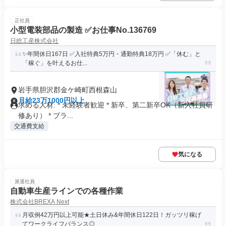
正社員
小型電装部品の製造 ✅お仕事No.136769
日総工産株式会社
✨年間休日167日 ✅入社特典5万円・通勤特典18万円 ✅「休む」と
「稼ぐ」を叶えるお仕...
岩手県胆沢郡金ケ崎町西根森山
月給23万1000円以上
求める人材: * 未経験者歓迎 * 新卒、第二新卒OK（新入社員研
修あり） * ブラ...
交通費支給
気になる
派遣社員
自動車生産ラインでの各種作業
株式会社BREXA Next
月収例42万円以上可能★土日休み&年間休日122日！ガッツリ稼げ
てワークライフバランス◎