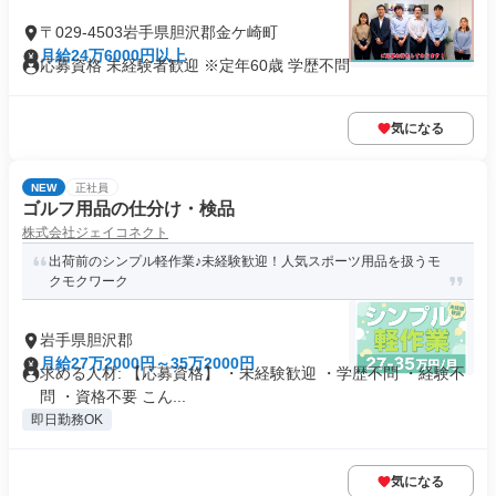
〒029-4503岩手県胆沢郡金ケ崎町
月給24万6000円以上
応募資格 未経験者歓迎 ※定年60歳 学歴不問
気になる
NEW
正社員
ゴルフ用品の仕分け・検品
株式会社ジェイコネクト
出荷前のシンプル軽作業♪未経験歓迎！人気スポーツ用品を扱うモ
クモクワーク
岩手県胆沢郡
月給27万2000円～35万2000円
求める人材: 【応募資格】 ・未経験歓迎 ・学歴不問 ・経験不
問 ・資格不要 こん...
即日勤務OK
気になる