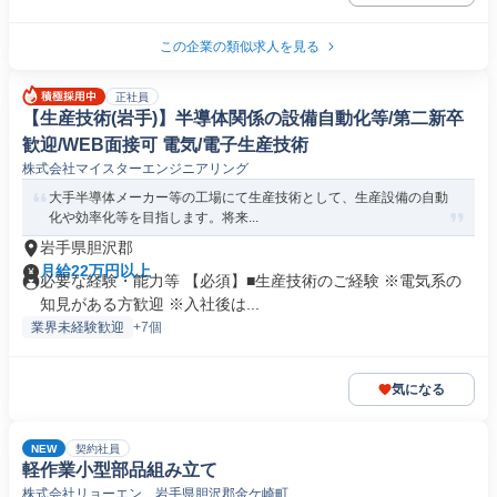
この企業の類似求人を見る
正社員
【生産技術(岩手)】半導体関係の設備自動化等/第二新卒
歓迎/WEB面接可 電気/電子生産技術
株式会社マイスターエンジニアリング
大手半導体メーカー等の工場にて生産技術として、生産設備の自動
化や効率化等を目指します。将来...
岩手県胆沢郡
月給22万円以上
必要な経験・能力等 【必須】■生産技術のご経験 ※電気系の
知見がある方歓迎 ※入社後は...
業界未経験歓迎
+7個
気になる
NEW
契約社員
軽作業小型部品組み立て
株式会社リョーエン 岩手県胆沢郡金ケ崎町