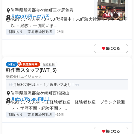
岩手県胆沢郡金ケ崎町三ケ尻荒巻
月給20万円～27万円
求めている人材 40～50代活躍中！未経験大歓迎！ 学歴：高卒
以上 経験：一切問いま...
制服あり
業界未経験歓迎
+28個
気になる
NEW
派遣社員
軽作業スタッフ(IWT_5)
株式会社エイジェック
月給30万円以上～！／送迎バスあり！
岩手県胆沢郡金ケ崎町西根森山
月給31万2500円以上
求めている人材 ＜未経験者歓迎・経験者歓迎・ブランク歓迎
＞ ＜学歴不問・経験不問＞ ...
制服あり
業界未経験歓迎
+32個
気になる