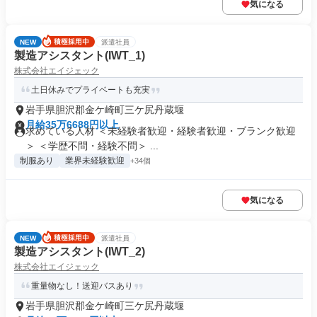
気になる
NEW
派遣社員
製造アシスタント(IWT_1)
株式会社エイジェック
土日休みでプライベートも充実
岩手県胆沢郡金ケ崎町三ケ尻丹蔵堰
月給35万6688円以上
求めている人材 ＜未経験者歓迎・経験者歓迎・ブランク歓迎
＞ ＜学歴不問・経験不問＞ ...
制服あり
業界未経験歓迎
+34個
気になる
NEW
派遣社員
製造アシスタント(IWT_2)
株式会社エイジェック
重量物なし！送迎バスあり
岩手県胆沢郡金ケ崎町三ケ尻丹蔵堰