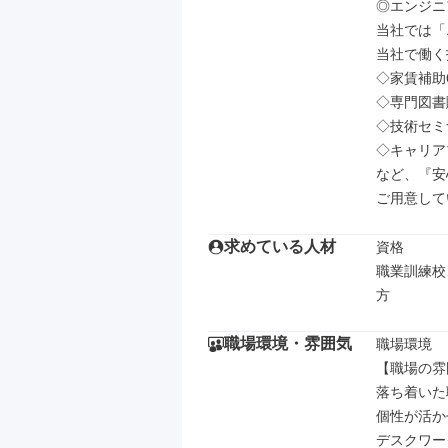
◎エンジニ
当社では「
当社で働く
◇家賃補助6
◇専門図書
◇技術セミ
◇キャリア
など、『安
ご用意して
求めている人材
資格

職業訓練校
方
職場環境・雰囲気
職場環境

【職場の雰
落ち着いた
個性が活か
デスクワーク