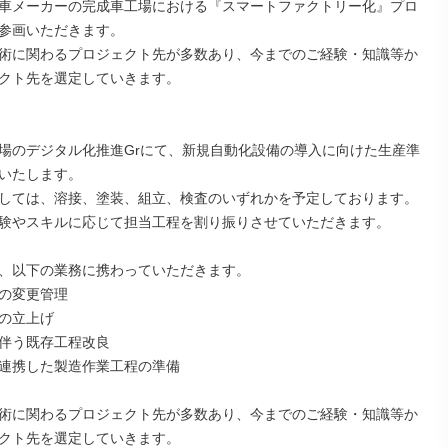
車メーカーの完成車工場における『スマートファクトリー化』プロ
参画いただきます。

術に関わるプロジェクト先が多数あり、今までのご経験・知識等か
クト先を選定していきます。

場のデジタル化推進Grにて、新規自動化設備の導入に向けた生産準
いたします。

しては、溶接、塗装、組立、検査のいずれかを予定しております。

験やスキルに応じて担当工程を割り振りさせていただきます。

、以下の業務に携わっていただきます。

の変更管理

の立上げ

伴う既存工程改良

連携した製造作業工程の準備

術に関わるプロジェクト先が多数あり、今までのご経験・知識等か
クト先を選定していきます。
