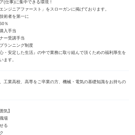
ア(仕事)に集中できる環境！

エンジニアファースト」をスローガンに掲げております。

技術者を第一に

0％

購入手当

ナー受講手当

プランニング制度

心・安定した生活』の中で業務に取り組んで頂くための福利厚生を
います。
、工業高校、高専をご卒業の方、機械・電気の基礎知識をお持ちの
囲気】

職場

せる


