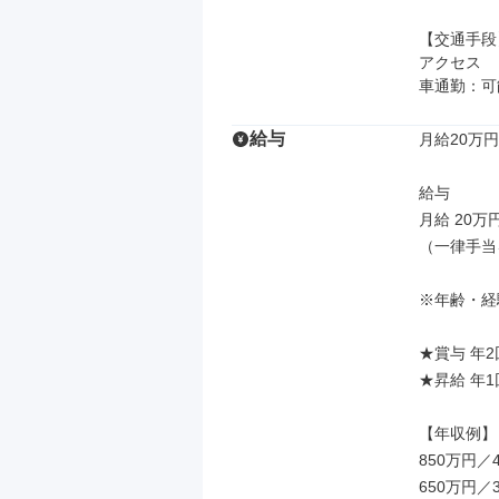
【交通手段】
アクセス

車通勤：可
給与
月給20万円
給与

月給 20万
（一律手当
※年齢・経
★賞与 年2回
★昇給 年1回
【年収例】

850万円
650万円