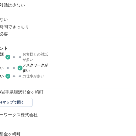
対話は少ない

ない

時間できっちり

必要
ント
話
お客様との対話
が多い
デスクワークが
い
多い
い
力仕事が多い
503岩手県胆沢郡金ヶ崎町
gleマップで開く
ーワークス株式会社

郡金ヶ崎町
