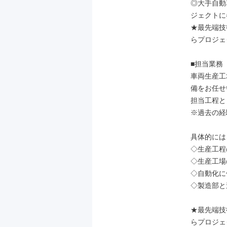
◎大手自動
ジェクトに
★最先端技
らプロジェ
■担当業務

車両生産工
備をお任せ
担当工程と
※過去の経
具体的には
◇生産工程
◇生産工場
◇自動化に
◇製造部と
★最先端技
らプロジェ