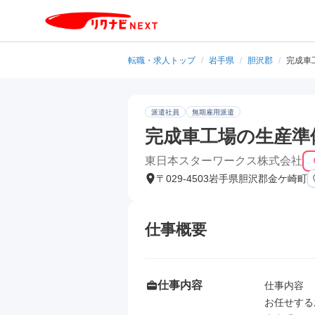
転職・求人トップ
/
岩手県
/
胆沢郡
/
完成車
派遣社員
無期雇用派遣
完成車工場の生産準
東日本スターワークス株式会社
〒029-4503岩手県胆沢郡金ケ崎町
仕事概要
仕事内容
仕事内容

お任せする