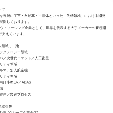
て

を専属に宇宙・自動車・半導体といった「先端領域」における開発
展開しております。

1アウトソーシング企業として、世界を代表する大手メーカーの新規開
で支えています。

領域 (一例)

テクノロジー領域

バ／次世代ロケット／人工衛星

リティ領域

ルマ／無人航空機

リティ領域

け小型EV／ADAS



導体／製造プロセス

取引先

車 (グループ企業全体)
