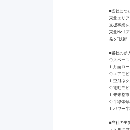
■当社につい
東北エリア
支援事業を
東北No.
発を"技術"
■当社の参入
◇スペース
Ｌ月面ロー
◇エアモビ
Ｌ空飛ぶク
◇電動モビ
Ｌ未来都市向
◇半導体領域
Ｌパワー半
■当社の主要
・トヨタ自動