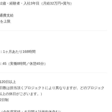
32歳・経験者・入社3年目（月給32万円+賞与）

通費支給

円を上限
1ヶ月あたり168時間

7：45（実働8時間／休憩45分）
20日以上

日数は担当頂くプロジェクトにより異なりますが、どのプロジェク
日以上の休日がございます。）

日制

（今年度実績：６日間＊計画年休含む）
