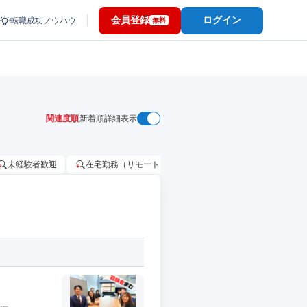
会員登録
ログイン
転職成功ノウハウ
無料
関連度順
新着順
詳細表示
未経験者歓迎
在宅勤務（リモートワーク）OK
家賃補助・住宅手当