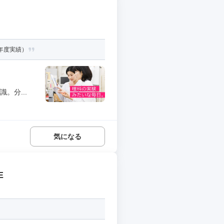
3年度実績）
。分...
気になる
E