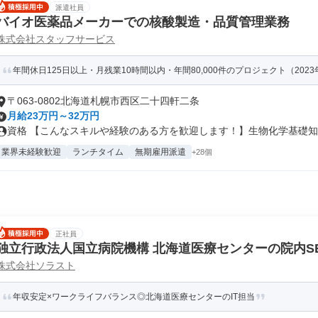
派遣社員
バイオ医薬品メーカーでの核酸製造・品質管理業務
株式会社スタッフサービス
年間休日125日以上・月残業10時間以内・年間80,000件のプロジェクト（202
〒063-0802北海道札幌市西区二十四軒二条
月給23万円～32万円
資格 【こんなスキルや経験のある方を歓迎します！】生物化学基礎知識
業界未経験歓迎
ランチタイム
無期雇用派遣
+28個
正社員
独立行政法人国立病院機構 北海道医療センターの院内S
株式会社ソラスト
年収安定×ワークライフバランス◎北海道医療センターのIT担当