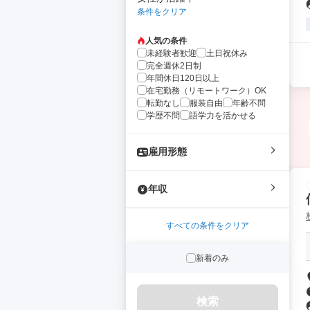
条件をクリア
人気の条件
未経験者歓迎
土日祝休み
完全週休2日制
年間休日120日以上
在宅勤務（リモートワーク）OK
転勤なし
服装自由
年齢不問
学歴不問
語学力を活かせる
雇用形態
年収
すべての条件をクリア
新着のみ
検索