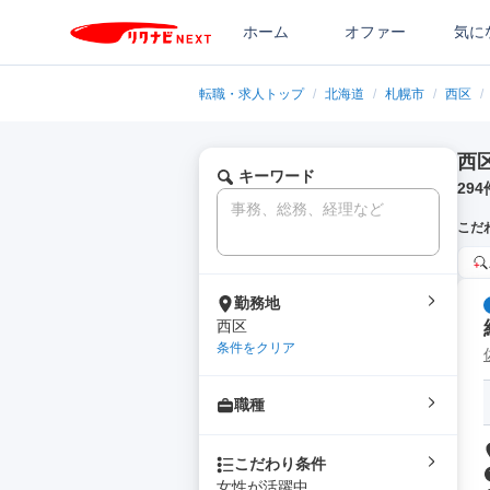
ホーム
オファー
気に
転職・求人トップ
/
北海道
/
札幌市
/
西区
/
西
キーワード
294
こだ
勤務地
西区
条件をクリア
職種
こだわり条件
女性が活躍中