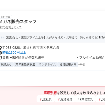
契約社員
メガネ販売スタッフ
株式会社ジンズ
【転勤なし・東証プライム上場】大好きな地元・北海道で、誇りを持てるJINS
〒063-0828北海道札幌市西区発寒八条
時給1300円以上
資格 ■未経験者が多数活躍中 ――――――――― ・フルタイム勤務が初
制服あり
業界未経験歓迎
ランチタイム
社員登用あり
+16個
雇用形態
を設定して求人を絞り込みまし
正社員
派遣社員
業務委託
契