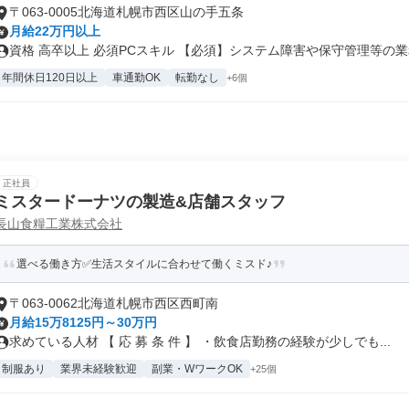
〒063-0005北海道札幌市西区山の手五条
月給22万円以上
資格 高卒以上 必須PCスキル 【必須】システム障害や保守管理等の業務
年間休日120日以上
車通勤OK
転勤なし
+6個
正社員
ミスタードーナツの製造&店舗スタッフ
長山食糧工業株式会社
選べる働き方✅生活スタイルに合わせて働くミスド♪
〒063-0062北海道札幌市西区西町南
月給15万8125円～30万円
求めている人材 【 応 募 条 件 】 ・飲食店勤務の経験が少しでも...
制服あり
業界未経験歓迎
副業・WワークOK
+25個