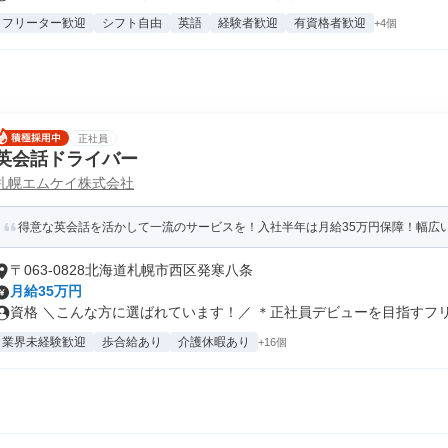
フリーター歓迎
シフト自由
英語
経験者歓迎
有資格者歓迎
+4個
正社員
英会話ドライバー
札幌エムケイ株式会社
得意な英会話を活かして一流のサービスを！入社半年は月給35万円保障！幅広
〒063-0828北海道札幌市西区発寒八条
月給35万円
資格 ＼こんな方に選ばれています！／ ＊正社員デビューを目指すフリー
業界未経験歓迎
歩合給あり
介護休暇あり
+16個