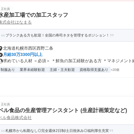
正社員
水産加工場での加工スタッフ
株式会社はなまる
ブランクある方も歓迎！全国の寿司ネタを管理するポジション！
北海道札幌市西区西野二条
月給30万3300円以上
求めている人材 ＜必須＞ ＊鮮魚の加工経験がある方 ＊マネジメント経験
制服あり
業界未経験歓迎
主婦・主夫歓迎
資格取得支援あり
+20個
正社員
ベル食品の生産管理アシスタント (生産計画策定など)
ベル食品株式会社
札幌市から転勤なし◎完全週休2日制/土日祝休み◎福利厚生充実