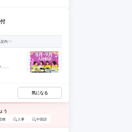
受付
規定内
...
気になる
ょう
総務
人事
中国語