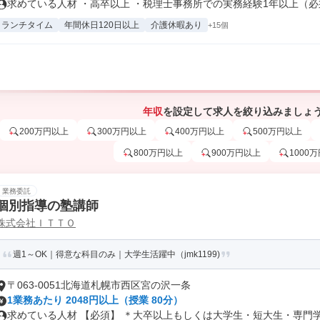
求めている人材 ・高卒以上 ・税理士事務所での実務経験1年以上（必須
ランチタイム
年間休日120日以上
介護休暇あり
+15個
年収
を設定して求人を絞り込みましょ
200万円以上
300万円以上
400万円以上
500万円以上
800万円以上
900万円以上
1000
業務委託
個別指導の塾講師
株式会社ＩＴＴＯ
週1～OK｜得意な科目のみ｜大学生活躍中（jmk1199)
〒063-0051北海道札幌市西区宮の沢一条
1業務あたり 2048円以上（授業 80分）
求めている人材 【必須】 ＊大卒以上もしくは大学生・短大生・専門学生 