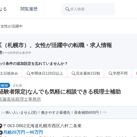
なる
閲覧履歴
求人検索
女性が活躍中
区（札幌市）、女性が活躍中の転職・求人情報
件
1
〜
100
件目を表示中
わり条件の追加設定を忘れていませんか？
土日祝休み
年間休日120日以上
完全週休2日制
学歴不問
NEW
正社員
経験者限定|なんでも気軽に相談できる税理士補助
佐藤嘉祐税理士事務所
怖い人いません(笑)！働きやすさ最優先！昼食補助600円！
〒063-0862北海道札幌市西区八軒二条東
月給20万円～40万円