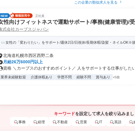
この企業の類似求人を見る
NEW
正社員
女性向けフィットネスで運動サポート/事務(健康管理)/
株式会社カーブスジャパン
女性の「変わりたい」をサポート/週休2日/日祝休/長期休暇/染髪・ネイルOK※
北海道札幌市西区西野二条
月給26万6000円以上
資格 ＼カーブスのおすすめポイント／ 人をサポートする仕事がしたい…
業界未経験歓迎
介護休暇あり
学歴不問
経験不問
賞与あり
+5個
キーワード
を設定して求人を絞り込みまし
事務
経理
不動産
営業
IT
英語