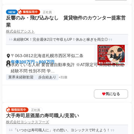
NEW
正社員
反響のみ・飛び込みなし 賃貸物件のカウンター提案営
業
株式会社アシスト
未経験OK！完全週休2日で年収もUP！休みと稼ぎを両立◎
〒063-0812北海道札幌市西区琴似二条
年俸300万円～800万円
求めている人材 要普通自動車免許 ※AT限定可 未経験者歓迎
経験不問 性別不問 学...
業界未経験歓迎
歩合給あり
+31個
気になる
正社員
大手寿司居酒屋の寿司職人/見習い
株式会社ヨシックスフーズ
「いつかは寿司職人に」その想い、ヨシックスで叶えよう！