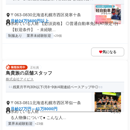
〒063-0830北海道札幌市西区発寒十条
月給24万5600円以上
求めている人材 【必須資格】 ◎普通自動車免許(AT限定可)
【歓迎条件】 ・未経験...
制服あり
業界未経験歓迎
+29個
気になる
正社員
鳥貴族の店舗スタッフ
株式会社アイビス
残業月平均30h以下/月8~9休/4期連続ベースアップ中◎
〒063-0811北海道札幌市西区琴似一条
月給27万円～41万8000円
求めている人材 ――――――――――――――――― ●求め
る人物像について● こんな人...
業界未経験歓迎
+23個