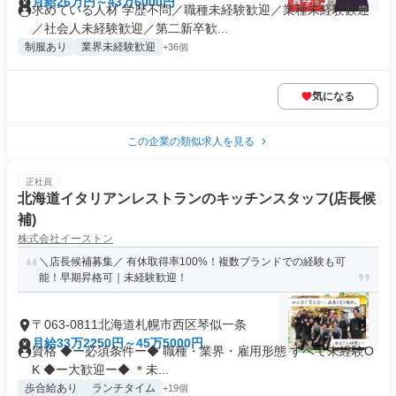
月給26万円～43万6000円
求めている人材 学歴不問／職種未経験歓迎／業種未経験歓迎
／社会人未経験歓迎／第二新卒歓...
制服あり
業界未経験歓迎
+36個
気になる
この企業の類似求人を見る
正社員
北海道イタリアンレストランのキッチンスタッフ(店長候
補)
株式会社イーストン
＼店長候補募集／ 有休取得率100%！複数ブランドでの経験も可
能！早期昇格可｜未経験歓迎！
〒063-0811北海道札幌市西区琴似一条
月給33万2250円～45万5000円
資格 ◆ー必須条件ー◆ 職種・業界・雇用形態 すべて未経験O
K ◆ー大歓迎ー◆ ＊未...
歩合給あり
ランチタイム
+19個