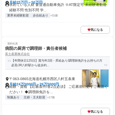
月給25万円～50万円
求めている人材 要普通自動車免許 ※AT限定可 未経験者歓迎
経験不問 性別不問 学...
業界未経験歓迎
歩合給あり
+31個
気になる
契約社員
病院の厨房で調理師・責任者候補
富士産業株式会社
【年間休日125日】賞与年2回・昇給あり/調理師免許をお持ちの方
必見/JR八軒駅から徒歩約...
〒063-0865北海道札幌市西区八軒五条東
月給24万5000円～26万5000円
経験・資格 【応募条件/各2点必須】 ご応募前に必ずご確認く
ださい！ ◆調理師免許を...
制服あり
主婦・主夫歓迎
+17個
気になる