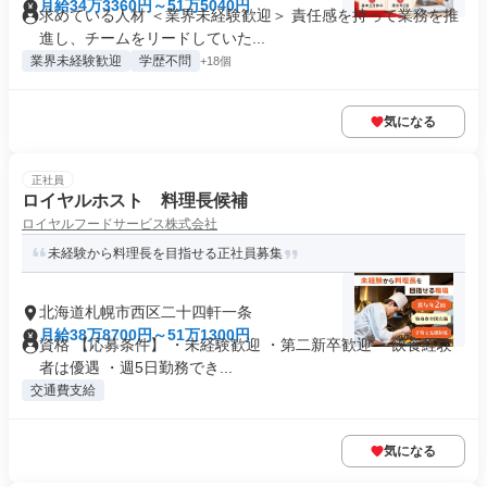
月給34万3360円～51万5040円
求めている人材 ＜業界未経験歓迎＞ 責任感を持って業務を推
進し、チームをリードしていた...
業界未経験歓迎
学歴不問
+18個
気になる
正社員
ロイヤルホスト 料理長候補
ロイヤルフードサービス株式会社
未経験から料理長を目指せる正社員募集
北海道札幌市西区二十四軒一条
月給38万8700円～51万1300円
資格 【応募条件】 ・未経験歓迎 ・第二新卒歓迎 ・飲食経験
者は優遇 ・週5日勤務でき...
交通費支給
気になる