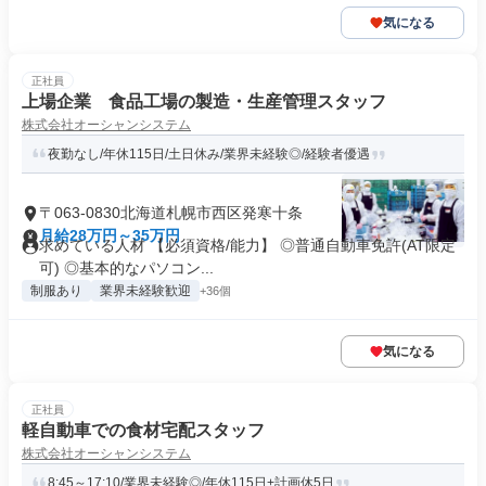
気になる
正社員
上場企業 食品工場の製造・生産管理スタッフ
株式会社オーシャンシステム
夜勤なし/年休115日/土日休み/業界未経験◎/経験者優遇
〒063-0830北海道札幌市西区発寒十条
月給28万円～35万円
求めている人材 【必須資格/能力】 ◎普通自動車免許(AT限定
可) ◎基本的なパソコン...
制服あり
業界未経験歓迎
+36個
気になる
正社員
軽自動車での食材宅配スタッフ
株式会社オーシャンシステム
8:45～17:10/業界未経験◎/年休115日+計画休5日