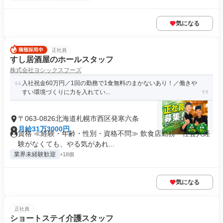
気になる
正社員
すし居酒屋のホールスタッフ
株式会社ヨシックスフーズ
入社祝金60万円／1回の勤務で1食無料のまかないあり！／働きや
すい環境づくりに力を入れてい...
〒063-0826北海道札幌市西区発寒六条
月給31万3000円
資格 ≪経験・年齢・性別・資格不問≫ 飲食店勤務・社会人経
験がなくても、やる気があれ...
業界未経験歓迎
+18個
気になる
正社員
ショートステイ介護スタッフ