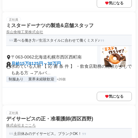
気になる
正社員
ミスタードーナツの製造&店舗スタッフ
長山食糧工業株式会社
選べる働き方✅生活スタイルに合わせて働くミスド♪
〒063-0062北海道札幌市西区西町南
月給15万8125円～30万円
求めている人材 【 応 募 条 件 】 ・飲食店勤務の経験が少しで
もある方 →アルバ...
制服あり
業界未経験歓迎
+26個
気になる
正社員
デイサービスの正・准看護師(西区西野)
株式会社まごころ
土日休みのデイサービス。ブランクOK！