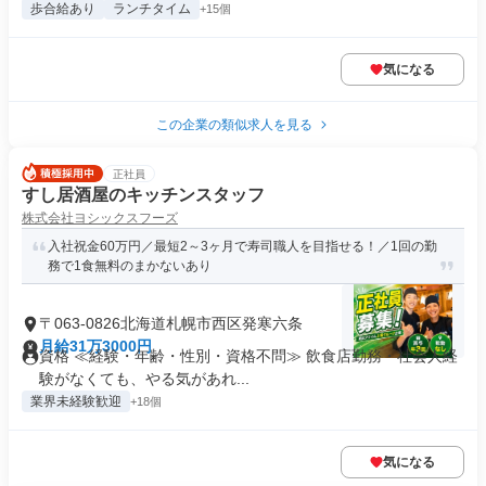
歩合給あり
ランチタイム
+15個
気になる
この企業の類似求人を見る
正社員
すし居酒屋のキッチンスタッフ
株式会社ヨシックスフーズ
入社祝金60万円／最短2～3ヶ月で寿司職人を目指せる！／1回の勤
務で1食無料のまかないあり
〒063-0826北海道札幌市西区発寒六条
月給31万3000円
資格 ≪経験・年齢・性別・資格不問≫ 飲食店勤務・社会人経
験がなくても、やる気があれ...
業界未経験歓迎
+18個
気になる