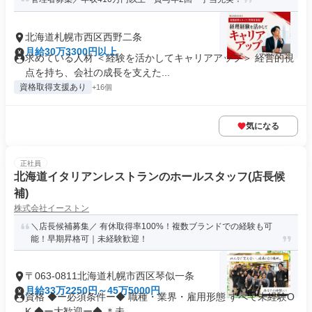
北海道札幌市西区西野二条
月給30万3300円以上
求めている人材 ＜経験を活かしてキャリアアップ＞ 経営的視
点を持ち、会社の成長を支えた...
資格取得支援あり
+16個
気になる
正社員
北海道イタリアンレストランのホールスタッフ(店長候
補)
株式会社イーストン
＼店長候補募集／ 有休取得率100%！複数ブランドでの経験も可
能！早期昇格可｜未経験歓迎！
〒063-0811北海道札幌市西区琴似一条
月給33万2250円～45万5000円
資格 ◆ー必須条件ー◆ 職種・業界・雇用形態 すべて未経験O
K ◆ー大歓迎ー◆ ＊未...