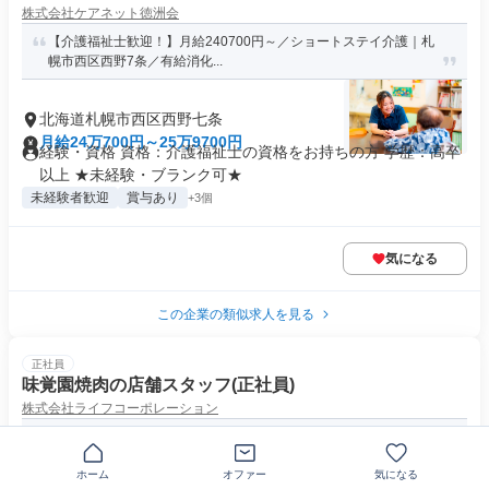
株式会社ケアネット徳洲会
【介護福祉士歓迎！】月給240700円～／ショートステイ介護｜札
幌市西区西野7条／有給消化...
北海道札幌市西区西野七条
月給24万700円～25万9700円
経験・資格 資格：介護福祉士の資格をお持ちの方 学歴：高卒
以上 ★未経験・ブランク可★
未経験者歓迎
賞与あり
+3個
気になる
この企業の類似求人を見る
正社員
味覚園焼肉の店舗スタッフ(正社員)
株式会社ライフコーポレーション
業界未経験OK！転勤なし！福利厚生手当充実★道内18店舗展開
ホーム
オファー
気になる