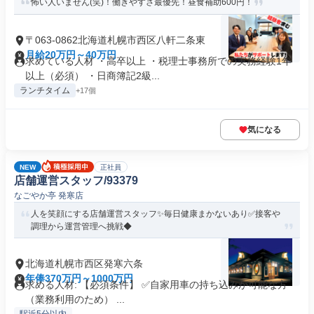
怖い人いません(笑)！働きやすさ最優先！昼食補助600円！
〒063-0862北海道札幌市西区八軒二条東
月給20万円～40万円
求めている人材 ・高卒以上 ・税理士事務所での実務経験1年
以上（必須） ・日商簿記2級...
ランチタイム
+17個
気になる
NEW
正社員
店舗運営スタッフ/93379
なごやか亭 発寒店
人を笑顔にする店舗運営スタッフ✨毎日健康まかないあり✅️接客や
調理から運営管理へ挑戦◆
北海道札幌市西区発寒六条
年俸370万円～1000万円
求める人材: 【必須条件】 ✅️自家用車の持ち込みが可能な方
（業務利用のため） ...