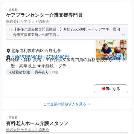
正社員
ケアプランセンター介護支援専門員
株式会社ケアネット徳洲会
【主任介護支援専門員歓迎！】月給255,600円～／ケアマネ｜居宅
介護支援事業所／札幌市西...
北海道札幌市西区西野七条
月給25万5600円～27万4600円
経験・資格 資格：主任介護支援専門員の資格をお持ちの方 学
歴：高卒以上 ★未経験・ブラ...
未経験者歓迎
賞与あり
+3個
気になる
この企業の類似求人を見る
正社員
有料老人ホーム介護スタッフ
株式会社ケアネット徳洲会