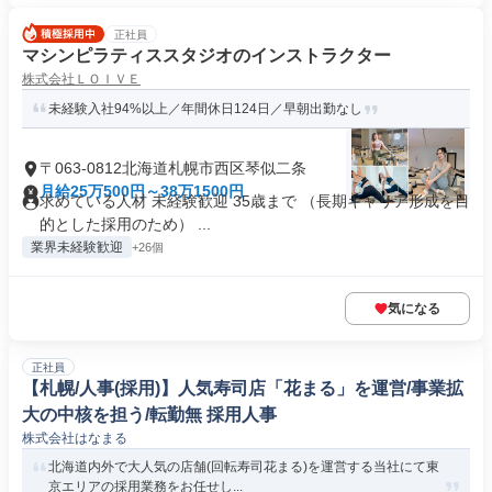
正社員
マシンピラティススタジオのインストラクター
株式会社ＬＯＩＶＥ
未経験入社94%以上／年間休日124日／早朝出勤なし
〒063-0812北海道札幌市西区琴似二条
月給25万500円～38万1500円
求めている人材 未経験歓迎 35歳まで （長期キャリア形成を目
的とした採用のため） ...
業界未経験歓迎
+26個
気になる
正社員
【札幌/人事(採用)】人気寿司店「花まる」を運営/事業拡
大の中核を担う/転勤無 採用人事
株式会社はなまる
北海道内外で大人気の店舗(回転寿司花まる)を運営する当社にて東
京エリアの採用業務をお任せし...