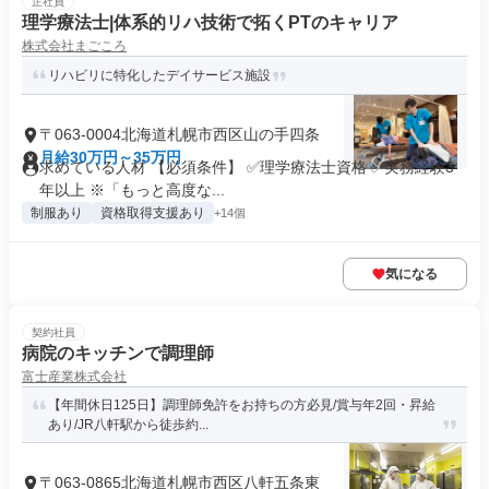
正社員
理学療法士|体系的リハ技術で拓くPTのキャリア
株式会社まごころ
リハビリに特化したデイサービス施設
〒063-0004北海道札幌市西区山の手四条
月給30万円～35万円
求めている人材 【必須条件】 ✅理学療法士資格 ✅実務経験3
年以上 ※「もっと高度な...
制服あり
資格取得支援あり
+14個
気になる
契約社員
病院のキッチンで調理師
富士産業株式会社
【年間休日125日】調理師免許をお持ちの方必見/賞与年2回・昇給
あり/JR八軒駅から徒歩約...
〒063-0865北海道札幌市西区八軒五条東