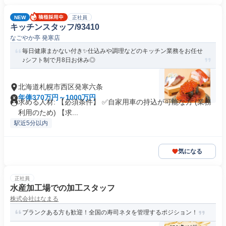
NEW
正社員
キッチンスタッフ/93410
なごやか亭 発寒店
毎日健康まかない付き✨仕込みや調理などのキッチン業務をお任せ
♪シフト制で月8日お休み◎
北海道札幌市西区発寒六条
年俸370万円～1000万円
求める人材: 【必須条件】 ✅️自家用車の持込が可能な方 (業務
利用のため) 【求...
駅近5分以内
気になる
正社員
水産加工場での加工スタッフ
株式会社はなまる
ブランクある方も歓迎！全国の寿司ネタを管理するポジション！