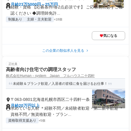
月給23万5000円～25万円
経験・資格 【応募条件/各2点必須です】 ご応募前に必ずご確
認ください ◆調理師免許...
制服あり
主婦・主夫歓迎
+18個
気になる
この企業の類似求人を見る
正社員
高齢者向け住宅での調理スタッフ
株式会社Human－system Japan フルハウス二十四軒
未経験＆ブランク歓迎／入居者の皆様に食を届けるお仕事！
〒063-0801北海道札幌市西区二十四軒一条
月給20万円以上
求めている人材 ＊経験不問／未経験者歓迎・第二新卒歓迎 ＊
資格不問／無資格歓迎・ブラン...
資格取得支援あり
+5個