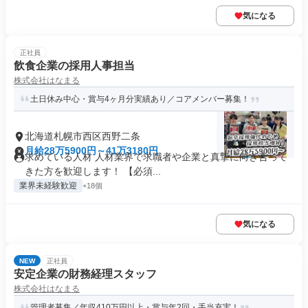
気になる
正社員
飲食企業の採用人事担当
株式会社はなまる
土日休み中心・賞与4ヶ月分実績あり／コアメンバー募集！
北海道札幌市西区西野二条
月給28万5900円～41万3180円
求めている人材 人材業界で求職者や企業と真摯に向き合って
きた方を歓迎します！ 【必須...
業界未経験歓迎
+18個
気になる
NEW
正社員
安定企業の財務経理スタッフ
株式会社はなまる
管理者募集／年収410万円以上・賞与年2回・手当充実！