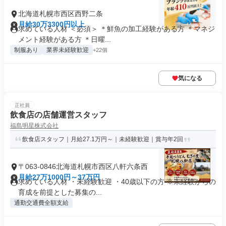
北海道札幌市西区西野二条
月給30万3300円以上
求めている人材 ＜必須＞ ＊鮮魚の加工経験がある方 ＊マネジ
メント経験がある方 ＊日曜...
制服あり
業界未経験歓迎
+22個
気になる
正社員
飲食店の店舗運営スタッフ
福島明星株式会社
飲食店スタッフ｜月給27.1万円～｜未経験歓迎｜賞与年2回
〒063-0846北海道札幌市西区八軒六条西
月給27万1000円～37万円
求めている人材 ・未経験歓迎 ・40歳以下の方 ※未経験からの
育成を前提とした募集の...
通勤交通費全額支給