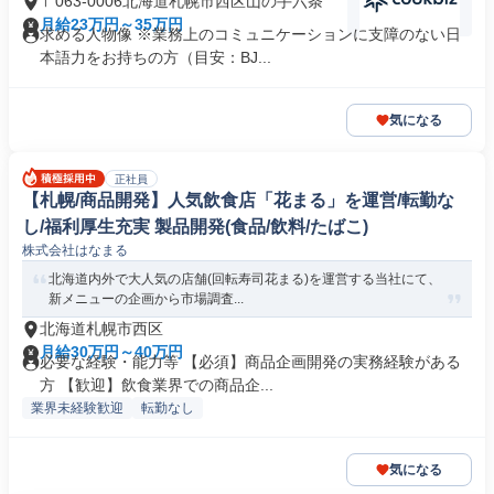
〒063-0006北海道札幌市西区山の手六条
月給23万円～35万円
求める人物像 ※業務上のコミュニケーションに支障のない日
本語力をお持ちの方（目安：BJ...
気になる
正社員
【札幌/商品開発】人気飲食店「花まる」を運営/転勤な
し/福利厚生充実 製品開発(食品/飲料/たばこ)
株式会社はなまる
北海道内外で大人気の店舗(回転寿司花まる)を運営する当社にて、
新メニューの企画から市場調査...
北海道札幌市西区
月給30万円～40万円
必要な経験・能力等 【必須】商品企画開発の実務経験がある
方 【歓迎】飲食業界での商品企...
業界未経験歓迎
転勤なし
気になる