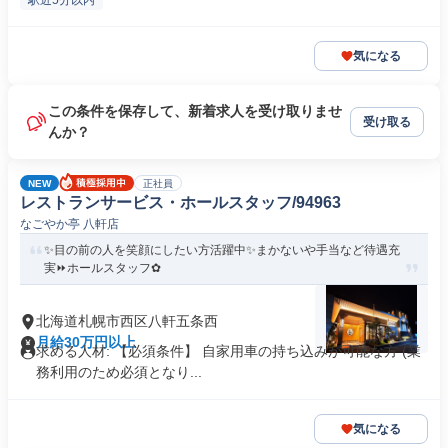
駅近5分以内
気になる
この条件を保存して、新着求人を受け取りませ
受け取る
んか？
NEW
正社員
レストランサービス・ホールスタッフ/94963
なごやか亭 八軒店
✨目の前の人を笑顔にしたい方活躍中✨まかないや手当など待遇充
実⏩ホールスタッフ✿
北海道札幌市西区八軒五条西
月給30万円以上
求める人材: 【必須条件】 自家用車の持ち込みが可能な方 (業
務利用のため必須となり...
気になる