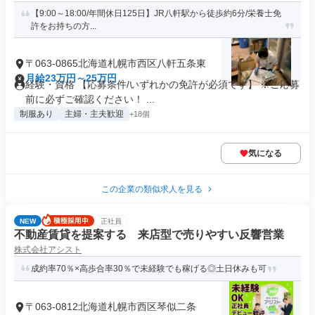
【9:00～18:00/年間休日125日】JR八軒駅から徒歩約6分/栄養士免
許をお持ちの方...
〒063-0865北海道札幌市西区八軒五条東
月給23万円～25万円
経験・資格 【応募条件/いずれかの免許が必須です】 ※ご応募
前に必ずご確認ください！ ...
制服あり
主婦・主夫歓迎
+18個
気になる
この企業の類似求人を見る
NEW
正社員
不動産賃貸を提案する 来店型で売りやすい反響営業
株式会社アシスト
成約率70％×高歩合率30％で未経験でも稼げる◎土日休みも可
〒063-0812北海道札幌市西区琴似二条