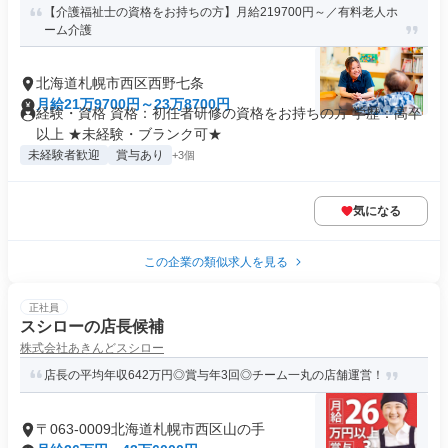
【介護福祉士の資格をお持ちの方】月給219700円～／有料老人ホ
ーム介護
北海道札幌市西区西野七条
月給21万9700円～23万8700円
経験・資格 資格：初任者研修の資格をお持ちの方 学歴：高卒
以上 ★未経験・ブランク可★
未経験者歓迎
賞与あり
+3個
気になる
この企業の類似求人を見る
正社員
スシローの店長候補
株式会社あきんどスシロー
店長の平均年収642万円◎賞与年3回◎チーム一丸の店舗運営！
〒063-0009北海道札幌市西区山の手