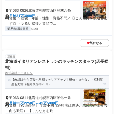
〒063-0826北海道札幌市西区発寒六条
月給31万3000円
資格 ＼経験・年齢・性別・資格不問／ ◎こんな方を歓迎しま
す◎ ・明るい挨拶と笑顔で...
業界未経験歓迎
+19個
気になる
正社員
北海道イタリアンレストランのキッチンスタッフ(店長候
補)
株式会社イーストン
【未経験から店長へ早期キャリアアップ】研修・まかない・福利厚
生も充実（有給取得率95％）
〒063-0811北海道札幌市西区琴似一条
月給33万2250円～45万5000円
資格 【必須条件】 学歴不問（経験者は優遇、未経験の上昇志
向も歓迎） 【こんな方を歓...