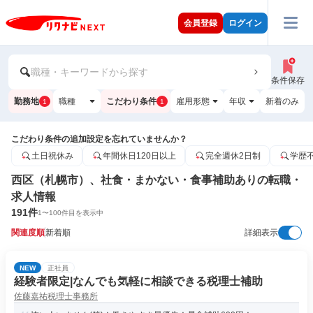
会員登録
ログイン
職種・キーワードから探す
条件保存
勤務地
職種
こだわり条件
雇用形態
年収
新着のみ
1
1
こだわり条件の追加設定を忘れていませんか？
土日祝休み
年間休日120日以上
完全週休2日制
学歴
西区（札幌市）、社食・まかない・食事補助ありの転職・
求人情報
191
件
1
〜
100
件目を表示中
関連度順
新着順
詳細表示
NEW
正社員
経験者限定|なんでも気軽に相談できる税理士補助
佐藤嘉祐税理士事務所