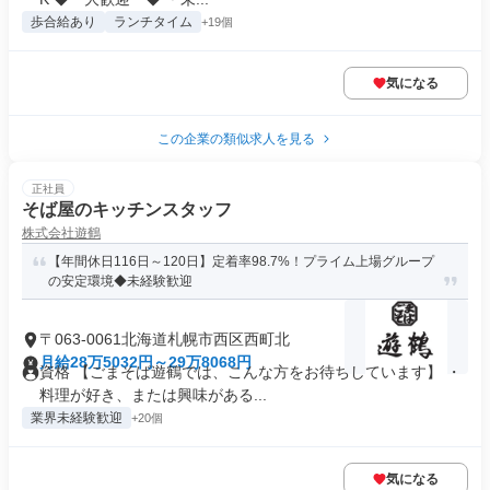
歩合給あり
ランチタイム
+19個
気になる
この企業の類似求人を見る
正社員
そば屋のキッチンスタッフ
株式会社遊鶴
【年間休日116日～120日】定着率98.7%！プライム上場グループ
の安定環境◆未経験歓迎
〒063-0061北海道札幌市西区西町北
月給28万5032円～29万8068円
資格 【ごまそば遊鶴では、こんな方をお待ちしています】 ・
料理が好き、または興味がある...
業界未経験歓迎
+20個
気になる