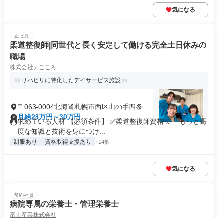
気になる
正社員
柔道整復師|同世代と長く安定して働ける完全土日休みの
職場
株式会社まごころ
リハビリに特化したデイサービス施設
〒063-0004北海道札幌市西区山の手四条
月給28万円～30万円
求めている人材 【必須条件】 ✅柔道整復師資格 ※「もっと高
度な知識と技術を身につけ...
制服あり
資格取得支援あり
+14個
気になる
契約社員
病院専属の栄養士・管理栄養士
富士産業株式会社