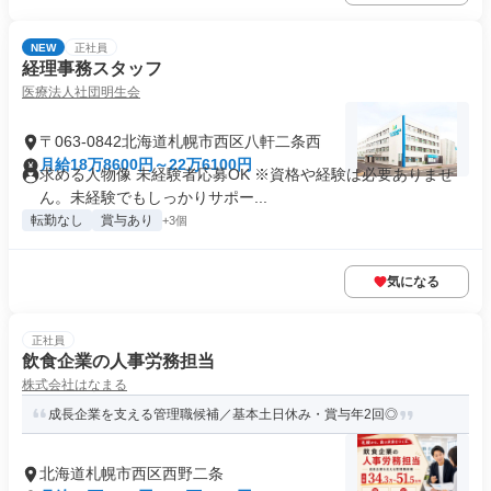
NEW
正社員
経理事務スタッフ
医療法人社団明生会
〒063-0842北海道札幌市西区八軒二条西
月給18万8600円～22万6100円
求める人物像 未経験者応募OK ※資格や経験は必要ありませ
ん。未経験でもしっかりサポー...
転勤なし
賞与あり
+3個
気になる
正社員
飲食企業の人事労務担当
株式会社はなまる
成長企業を支える管理職候補／基本土日休み・賞与年2回◎
北海道札幌市西区西野二条