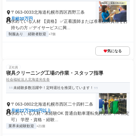
〒063-0033北海道札幌市西区西野三条
月給30万円
求めている人材 【資格】 ✅正看護師または准看護師資格をお
持ちの方 ✅デイサービスに興...
制服あり
経験者歓迎
+7個
気になる
正社員
寝具クリーニング工場の作業・スタッフ指導
社会福祉法人北海道光生舎
未経験多数活躍中！定時退社を推奨しています！
〒063-0802北海道札幌市西区二十四軒二条
月給22万3960円以上
求めている人材 - 未経験OK 普通自動車運転免許必須（AT限定
可） 学歴・資格・経験...
業界未経験歓迎
+21個