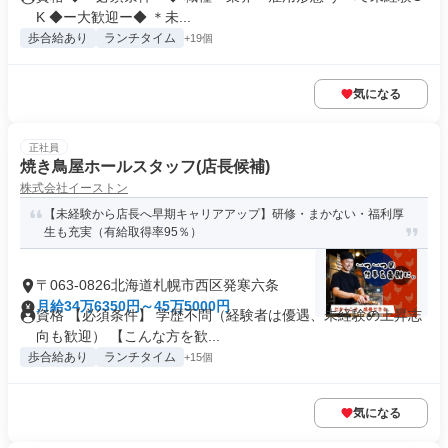
K ◆ー大歓迎ー◆ ＊未...
歩合給あり
ランチタイム
+19個
気になる
正社員
焼き鳥屋ホールスタッフ(店長候補)
株式会社イーストン
【未経験から店長へ早期キャリアアップ】研修・まかない・福利厚
生も充実（有給取得率95％）
〒063-0826北海道札幌市西区発寒六条
月給34万6350円～45万5000円
資格 【必須条件】 学歴不問（経験者は優遇、未経験の上昇志
向も歓迎） 【こんな方を歓...
歩合給あり
ランチタイム
+15個
気になる