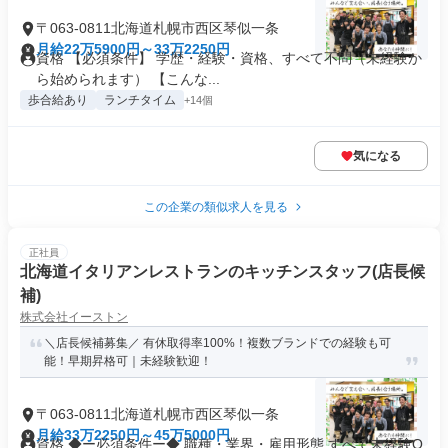
〒063-0811北海道札幌市西区琴似一条
月給22万5900円～33万2250円
資格 【必須条件】 学歴・経験・資格、すべて不問（未経験か
ら始められます） 【こんな...
歩合給あり
ランチタイム
+14個
気になる
この企業の類似求人を見る
正社員
北海道イタリアンレストランのキッチンスタッフ(店長候
補)
株式会社イーストン
＼店長候補募集／ 有休取得率100%！複数ブランドでの経験も可
能！早期昇格可｜未経験歓迎！
〒063-0811北海道札幌市西区琴似一条
月給33万2250円～45万5000円
資格 ◆ー必須条件ー◆ 職種・業界・雇用形態 すべて未経験O