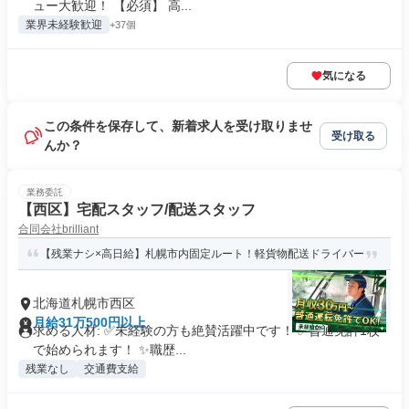
ュー大歓迎！ 【必須】 高...
業界未経験歓迎
+37個
気になる
この条件を保存して、新着求人を受け取りませ
受け取る
んか？
業務委託
【西区】宅配スタッフ/配送スタッフ
合同会社brilliant
【残業ナシ×高日給】札幌市内固定ルート！軽貨物配送ドライバー
北海道札幌市西区
月給31万500円以上
求める人材: ✅未経験の方も絶賛活躍中です！ ✅普通免許1枚
で始められます！ ✨職歴...
残業なし
交通費支給