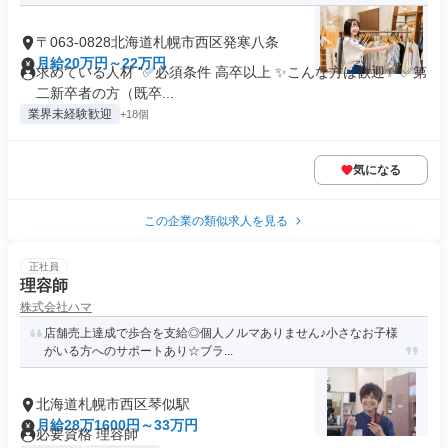
〒063-0828北海道札幌市西区発寒八条
月給20万円～22万円
求めている人材 "✅必須条件 高卒以上 ✨こんな方は歓迎✨ ✅第
二新卒者の方（既卒...
業界未経験歓迎
+18個
気になる
この企業の類似求人を見る
正社員
理容師
株式会社ハマ
店舗売上達成で歩合を支給◎個人ノルマありません♪小さなお子様
がいる方へのサポートあり☆ブラ...
北海道札幌市西区琴似駅
月給28万1600円～33万円
必要資格 理容師