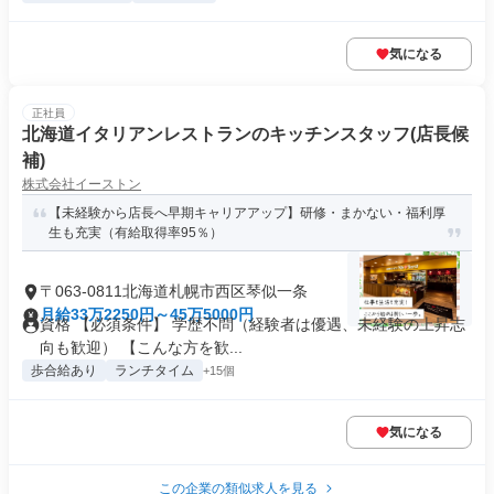
気になる
正社員
北海道イタリアンレストランのキッチンスタッフ(店長候
補)
株式会社イーストン
【未経験から店長へ早期キャリアアップ】研修・まかない・福利厚
生も充実（有給取得率95％）
〒063-0811北海道札幌市西区琴似一条
月給33万2250円～45万5000円
資格 【必須条件】 学歴不問（経験者は優遇、未経験の上昇志
向も歓迎） 【こんな方を歓...
歩合給あり
ランチタイム
+15個
気になる
この企業の類似求人を見る