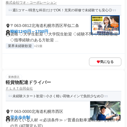
株式会社ワオ・コーポレーション
週1コマ～/得意な科目だけでOK！充実の研修で未経験でも安心◎
〒063-0812北海道札幌市西区琴似二条
時給1245円～1700円
資格 ◇大学生歓迎 ◇大学院生歓迎 ◇経験不問 ◇未経験歓迎
◇指導経験のある方歓迎 ...
業界未経験歓迎
+21個
気になる
業務委託
軽貨物配達ドライバー
ＦＬＡＴ合同会社
未経験スタート歓迎✨小さく軽い荷物メインで負担少なめ◎
〒063-0000北海道札幌市西区
完全歩合制
求めている人材 ≪必須条件≫ ✅普通自動車運転免許をお持ち
の方 (AT限定も可) ...