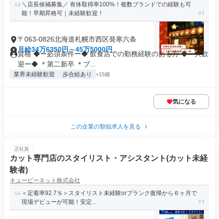
＼店長候補募集／ 有休取得率100%！複数ブランドでの経験も可
能！早期昇格可｜未経験歓迎！
〒063-0826北海道札幌市西区発寒六条
月給34万6350円～45万5000円
資格 ◆ー必須条件ー◆ 飲食店での勤務経験のある方 ◆ー大歓
迎ー◆ ＊第二新卒 ＊ブ...
業界未経験歓迎
歩合給あり
+15個
気になる
この企業の類似求人を見る
正社員
カット専門店のスタイリスト・アシスタント(カット未経
験者)
キュービーネット株式会社
＜定着率92.7％＞スタイリスト未経験orブランク復帰から６ヶ月で
現場デビューが可能！安定...