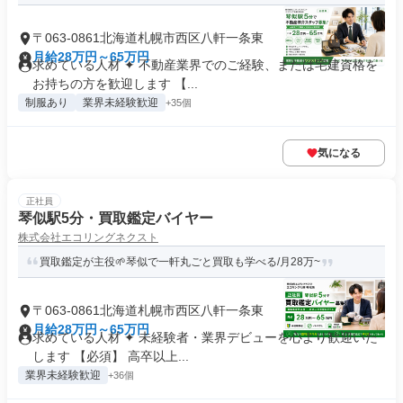
〒063-0861北海道札幌市西区八軒一条東
月給28万円～65万円
求めている人材 ✦ 不動産業界でのご経験、または宅建資格を
お持ちの方を歓迎します 【...
制服あり
業界未経験歓迎
+35個
気になる
正社員
琴似駅5分・買取鑑定バイヤー
株式会社エコリングネクスト
買取鑑定が主役🌱琴似で一軒丸ごと買取も学べる/月28万~
〒063-0861北海道札幌市西区八軒一条東
月給28万円～65万円
求めている人材 ✦ 未経験者・業界デビューを心より歓迎いた
します 【必須】 高卒以上...
業界未経験歓迎
+36個