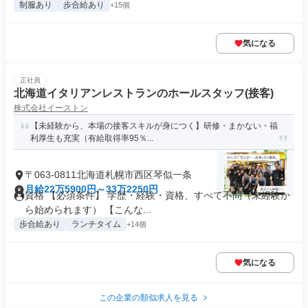
制服あり
歩合給あり
+15個
気になる
正社員
北海道イタリアンレストランのホールスタッフ(接客)
株式会社イーストン
【未経験から、本場の接客スキルが身につく】研修・まかない・福
利厚生も充実（有給取得率95％...
〒063-0811北海道札幌市西区琴似一条
月給22万5900円～33万2250円
資格 【必須条件】 学歴・経験・資格、すべて不問（未経験か
ら始められます） 【こんな...
歩合給あり
ランチタイム
+14個
気になる
この企業の類似求人を見る