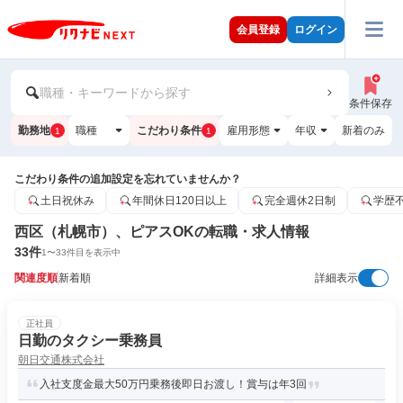
会員登録
ログイン
職種・キーワードから探す
条件保存
勤務地
職種
こだわり条件
雇用形態
年収
新着のみ
1
1
こだわり条件の追加設定を忘れていませんか？
土日祝休み
年間休日120日以上
完全週休2日制
学歴
西区（札幌市）、ピアスOKの転職・求人情報
33
件
1
〜
33
件目を表示中
関連度順
新着順
詳細表示
正社員
日勤のタクシー乗務員
朝日交通株式会社
入社支度金最大50万円乗務後即日お渡し！賞与は年3回