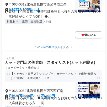
〒063-0812北海道札幌市西区琴似二条
月給22万1000円以上
資格 【応募資格】 ◆美容師免許をお持ちの方 ◆カットでの入
店経験がなくてもOK！ ◆...
制服あり
主婦・主夫歓迎
+24個
気になる
この企業の類似求人を見る
正社員
カット専門店の美容師・スタイリスト(カット経験者)
キュービーネット株式会社
【ヘアカット専門店】シャンプー・カラー・ノルマ・時間外練習な
し！週休2日⇒希望休月3日OK...
〒063-0062北海道札幌市西区西町南
月給25万6000円～46万6000円
資格 【応募資格】 ◆美容師免許をお持ちの方 ◆ヘアカットの
入客経験がある方 ┗ 実...