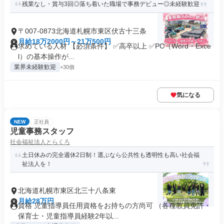
残業なし・賞与3回◎落ち着いた職場で事務デビュー◎未経験歓迎
〒007-0873北海道札幌市東区伏古十三条
月給18万2000円～21万500円
求めている人材 【必須条件】 ✅高卒以上 ✅PC（Word・Exce
l）の基本操作が...
業界未経験歓迎
+30個
気になる
NEW
正社員
児童事務スタッフ
社会福祉法人とらくろ
土日休みの完全週休2日制！選ぶなら公共性も透明性も高い社会福
祉法人を！
北海道札幌市東区北三十八条東
月給28万円
資格 児童指導員任用資格をお持ちの方尚可 （各種教員免許・
保育士・児童指導員経験2年以...