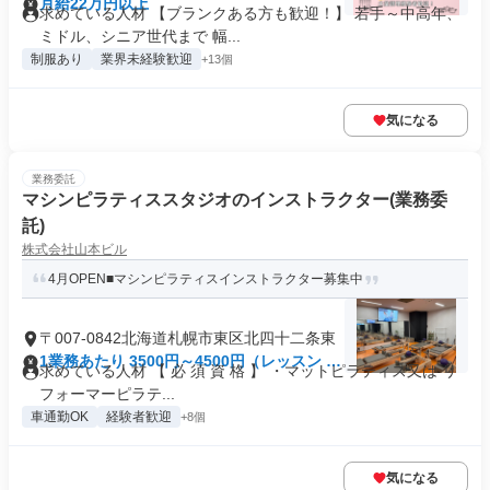
月給22万円以上
求めている人材 【ブランクある方も歓迎！】 若手～中高年、
ミドル、シニア世代まで 幅...
制服あり
業界未経験歓迎
+13個
気になる
業務委託
マシンピラティススタジオのインストラクター(業務委
託)
株式会社山本ビル
4月OPEN■マシンピラティスインストラクター募集中
〒007-0842北海道札幌市東区北四十二条東
1業務あたり 3500円～4500円（レッスン 60
求めている人材 【 必 須 資 格 】 ・マットピラティス又は リ
分）
フォーマーピラテ...
車通勤OK
経験者歓迎
+8個
気になる