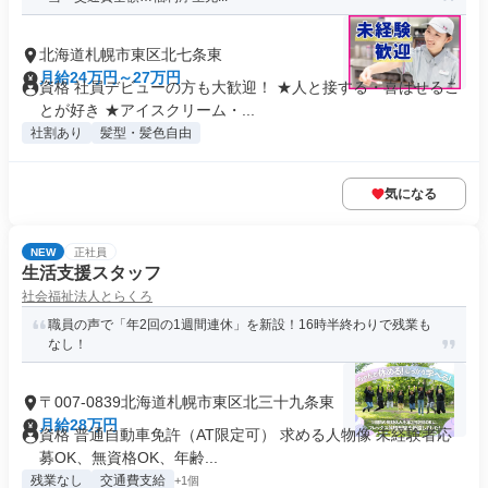
北海道札幌市東区北七条東
月給24万円～27万円
資格 社員デビューの方も大歓迎！ ★人と接する・喜ばせるこ
とが好き ★アイスクリーム・...
社割あり
髪型・髪色自由
気になる
NEW
正社員
生活支援スタッフ
社会福祉法人とらくろ
職員の声で「年2回の1週間連休」を新設！16時半終わりで残業も
なし！
〒007-0839北海道札幌市東区北三十九条東
月給28万円
資格 普通自動車免許（AT限定可） 求める人物像 未経験者応
募OK、無資格OK、年齢...
残業なし
交通費支給
+1個