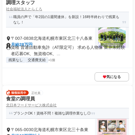
調理スタッフ
社会福祉法人とらくろ
職員の声で「年2回の1週間連休」を新設！16時半終わりで残業も
なし！
〒007-0838北海道札幌市東区北三十八条東
月給28万円
資格 普通自動車免許（AT限定可） 求める人物像 業界未経験
者応募OK、無資格OK、...
残業なし
交通費支給
+1個
気になる
正社員
食堂の調理員
北日本フードサービス株式会社
ブランクOK！資格不問！複雑な調理作業なし◎
〒065-0030北海道札幌市東区北三十条東