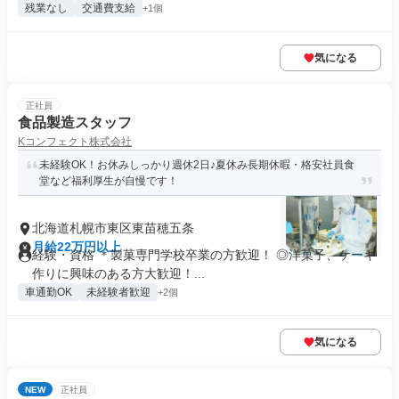
残業なし
交通費支給
+1個
気になる
正社員
食品製造スタッフ
Kコンフェクト株式会社
未経験OK！お休みしっかり週休2日♪夏休み長期休暇・格安社員食
堂など福利厚生が自慢です！
北海道札幌市東区東苗穂五条
月給22万円以上
経験・資格 ＊製菓専門学校卒業の方歓迎！ ◎洋菓子、ケーキ
作りに興味のある方大歓迎！...
車通勤OK
未経験者歓迎
+2個
気になる
NEW
正社員