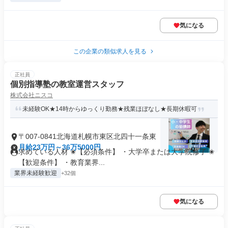
気になる
この企業の類似求人を見る
正社員
個別指導塾の教室運営スタッフ
株式会社ニスコ
未経験OK★14時からゆっくり勤務★残業ほぼなし★長期休暇可
〒007-0841北海道札幌市東区北四十一条東
月給23万円～36万5000円
求めている人材 ✬【必須条件】 ・大学卒または大学院修了 ✬
【歓迎条件】 ・教育業界...
業界未経験歓迎
+32個
気になる