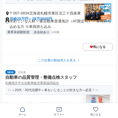
〒007-0834北海道札幌市東区北三十四条東
月給25万円～28万3000円
求めている人材 ✅要自動車普通免許（AT限定可） ✅車両持ち
込める方 ※車両持ち込み...
業界未経験歓迎
歩合給あり
+32個
気になる
この企業の類似求人を見る
NEW
正社員
自動車の品質管理・整備点検スタッフ
札幌地方中古自動車販売事業協同組合
＜20代・30代活躍中＞車をいじることが好きな方へ必見！
〒007-0820北海道札幌市東区東雁来町
月給20万7000円～23万円
求めている人材 ＼＼20代・30代を中心に活躍中！／／ 「資格
ホーム
オファー
気になる
を活かして働きたい！」...