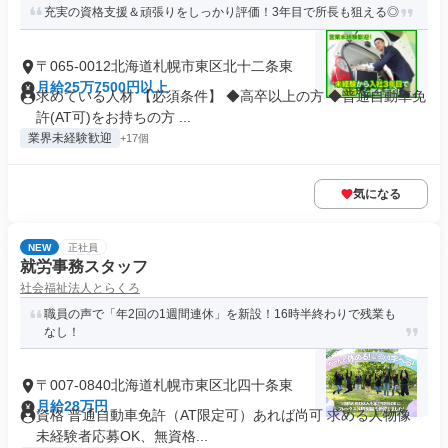
充実の資格支援＆頑張りをしっかり評価！3年目で所長も狙える◎
〒065-0012北海道札幌市東区北十二条東
月給25万7500円以上
求めている人材 【必須条件】 ◆高卒以上の方 ◆普通自動車免
許(AT可)をお持ちの方 ...
業界未経験歓迎
+17個
気になる
NEW
正社員
就労事務スタッフ
社会福祉法人とらくろ
職員の声で「年2回の1週間連休」を新設！16時半終わりで残業も
なし！
〒007-0840北海道札幌市東区北四十条東
月給28万円
資格 普通自動車免許（AT限定可）あれば尚可 求める人物像
未経験者応募OK、無資格...