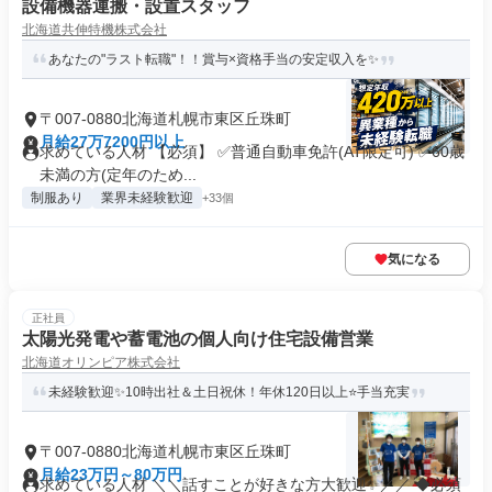
設備機器運搬・設置スタッフ
北海道共伸特機株式会社
あなたの"ラスト転職"！！賞与×資格手当の安定収入を✨
〒007-0880北海道札幌市東区丘珠町
月給27万7200円以上
求めている人材 【必須】 ✅普通自動車免許(AT限定可) ✅60歳
未満の方(定年のため...
制服あり
業界未経験歓迎
+33個
気になる
正社員
太陽光発電や蓄電池の個人向け住宅設備営業
北海道オリンピア株式会社
未経験歓迎✨10時出社＆土日祝休！年休120日以上⭐手当充実
〒007-0880北海道札幌市東区丘珠町
月給23万円～80万円
求めている人材 ＼＼話すことが好きな方大歓迎✨／／ ◆必須