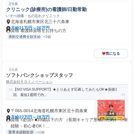
正社員
クリニック(診療所)の看護師/日勤常勤
いそべ頭痛・もの忘れクリニック
北海道札幌市東区北三十六条東
月給21万円～26万円
資格 看護師資格をお持ちの方
通勤交通費全額支給
+3個
気になる
正社員
ソフトバンクショップスタッフ
株式会社ＲＤイノベーション
【NO VISA SUPPORT】★とりあえず応募してみたもOK★面接1
回、最短1週間で内...
〒065-0014北海道札幌市東区北十四条東
月給22万円～28万円
資格 <必須> ■39歳以下の方 （長期キャリア形成のため） ◇未
経験・初心者OK！...
業界未経験歓迎
+10個