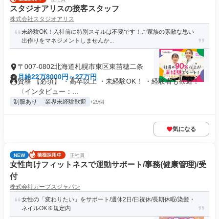
スタジオアリスの接客スタッフ
株式会社スタジオアリス
未経験OK！入社前に特別スキルは不要です！ご家族の素敵な思い
出作りをマネジメントしませんか...
〒007-0802北海道札幌市東区東苗穂二条
月給22万8000円～27万円
資格 【必須】 ・高卒以上 ・未経験OK！ ・経験者も歓迎！
〈インタビュー：...
制服あり
業界未経験歓迎
+29個
気になる
NEW
正社員
女性向けフィットネスで運動サポート/事務(健康管理)/受
付
株式会社カーブスジャパン
女性の「変わりたい」をサポート/週休2日/日祝休/長期休暇/染髪・
ネイルOK※規定内