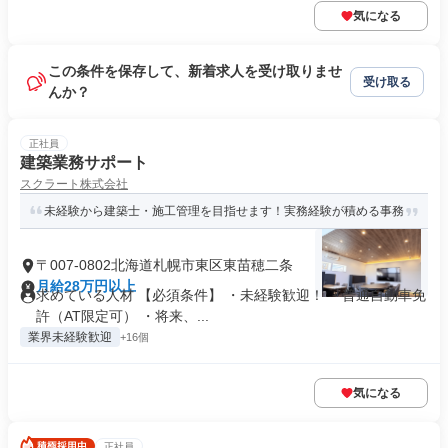
気になる
この条件を保存して、新着求人を受け取りませ
受け取る
んか？
正社員
建築業務サポート
スクラート株式会社
未経験から建築士・施工管理を目指せます！実務経験が積める事務
〒007-0802北海道札幌市東区東苗穂二条
月給28万円以上
求めている人材 【必須条件】 ・未経験歓迎！ ・普通自動車免
許（AT限定可） ・将来、...
業界未経験歓迎
+16個
気になる
正社員