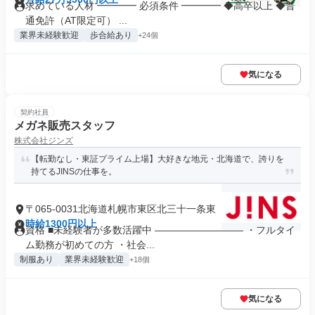
求めている人材 ━━━━ 必須条件 ━━━━ ◆高卒以上 ◆普
通免許（AT限定可） ...
業界未経験歓迎
歩合給あり
+24個
気になる
契約社員
メガネ販売スタッフ
株式会社ジンズ
【転勤なし・東証プライム上場】大好きな地元・北海道で、誇りを
持てるJINSの仕事を。
〒065-0031北海道札幌市東区北三十一条東
時給1300円以上
資格 ■未経験者が多数活躍中 ――――――――― ・フルタイ
ム勤務が初めての方 ・社会...
制服あり
業界未経験歓迎
+18個
気になる