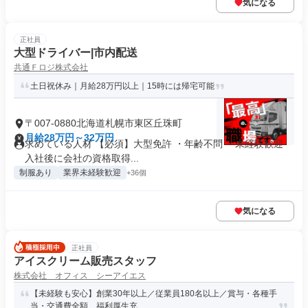
気になる
正社員
大型ドライバー|市内配送
共通Ｆロジ株式会社
土日祝休み｜月給28万円以上｜15時には帰宅可能
〒007-0880北海道札幌市東区丘珠町
月給28万円～32万円
求めている人材 【必須】大型免許 ・年齢不問 ・未経験歓迎
入社後に会社の資格取得...
制服あり
業界未経験歓迎
+36個
気になる
正社員
アイスクリーム販売スタッフ
株式会社 オフィス シーアイエス
【未経験も安心】創業30年以上／従業員180名以上／賞与・各種手
当・交通費全額…福利厚生充...