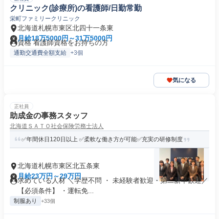
クリニック(診療所)の看護師/日勤常勤
栄町ファミリークリニック
北海道札幌市東区北四十一条東
月給18万5000円～31万5000円
資格 看護師資格をお持ちの方
通勤交通費全額支給
+3個
気になる
正社員
助成金の事務スタッフ
北海道ＳＡＴＯ社会保険労務士法人
✅年間休日120日以上 ✅柔軟な働き方が可能✅充実の研修制度
北海道札幌市東区北五条東
月給23万円～29万円
求めている人材 ＼学歴不問 ・ 未経験者歓迎・第二新卒歓迎／
【必須条件】 ・運転免...
制服あり
+33個