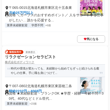
〒065-0015北海道札幌市東区北十五条東
月給25万円以上
資格 ＼カーブスのおすすめポイント／ 人をサポートする仕事
がしたい… 誰かを応援する...
業界未経験歓迎
学歴不問
+6個
気になる
業務委託
リラクゼーションセラピスト
株式会社ボディワーク
時代や環境が変わっても、未経験から始めてもずっと続けられる癒
やしの仕事。手に職を身につけて...
〒007-0802北海道札幌市東区東苗穂二条
時給2232円～4068円
資格 ★未経験歓迎・ブランクOK ★学歴・経験・年齢不問！3
0代、40代などミドル世代...
業界未経験歓迎
+15個