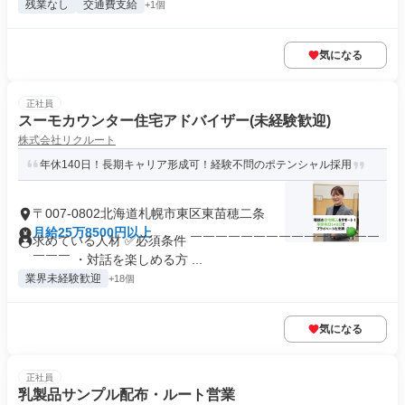
残業なし
交通費支給
+1個
気になる
正社員
スーモカウンター住宅アドバイザー(未経験歓迎)
株式会社リクルート
年休140日！長期キャリア形成可！経験不問のポテンシャル採用
〒007-0802北海道札幌市東区東苗穂二条
月給25万8500円以上
求めている人材 ✅必須条件 ￣￣￣￣￣￣￣￣￣￣￣￣￣￣￣
￣￣￣ ・対話を楽しめる方 ...
業界未経験歓迎
+18個
気になる
正社員
乳製品サンプル配布・ルート営業