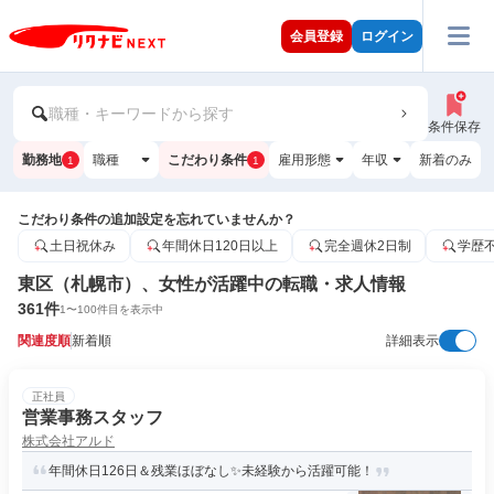
会員登録
ログイン
職種・キーワードから探す
条件保存
勤務地
職種
こだわり条件
雇用形態
年収
新着のみ
1
1
こだわり条件の追加設定を忘れていませんか？
土日祝休み
年間休日120日以上
完全週休2日制
学歴
東区（札幌市）、女性が活躍中の転職・求人情報
361
件
1
〜
100
件目を表示中
関連度順
新着順
詳細表示
正社員
営業事務スタッフ
株式会社アルド
年間休日126日＆残業ほぼなし✨未経験から活躍可能！