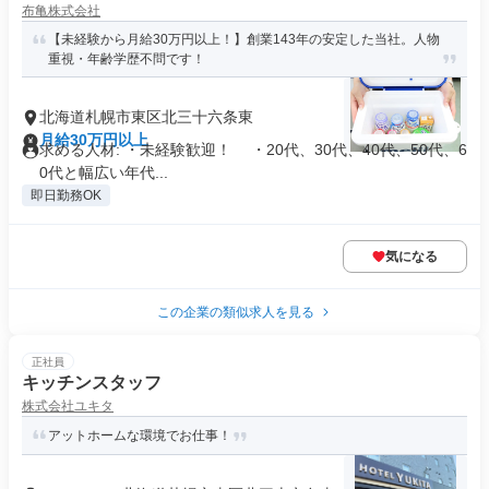
布亀株式会社
【未経験から月給30万円以上！】創業143年の安定した当社。人物
重視・年齢学歴不問です！
北海道札幌市東区北三十六条東
月給30万円以上
求める人材: ・未経験歓迎！ ・20代、30代、40代、50代、6
0代と幅広い年代...
即日勤務OK
気になる
この企業の類似求人を見る
正社員
キッチンスタッフ
株式会社ユキタ
アットホームな環境でお仕事！