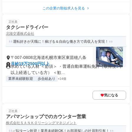
この企業の類似求人を見る
正社員
タクシードライバー
北陵交通株式会社
運転好きが天職に！稼げる＆自由な働き方で高収入を実現！
〒007-0808北海道札幌市東区東苗穂八条
月給19万2500円以上
求めている人材 ＜必須＞ ・普通自動車運転免許（取得後3年
以上経過している方） ＜歓...
業界未経験歓迎
歩合給あり
+14個
気になる
正社員
アパマンショップでのカウンター営業
株式会社ＳＡＮＫＯリーシングマネジメント
✅IUターン歓迎！業界未経験OK！お部屋探しの社員割引有！