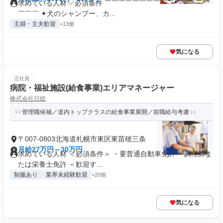
求めている人材 ✅必須条件 ￣￣￣￣￣￣￣￣￣￣￣￣￣￣￣
￣￣￣ ✦犬のシャンプー、カ...
主婦・主夫歓迎
+13個
気になる
正社員
病院・福祉施設(給食事業)エリアマネージャー
株式会社日総
管理職候補／道内トップクラスの給食事業展開／前職給与考慮
〒007-0803北海道札幌市東区東苗穂三条
月給27万円～30万円
求めている人材 ＜必須条件＞ ・要普通自動車免許 ・調理師ま
たは栄養士免許 ＜歓迎す...
制服あり
業界未経験歓迎
+20個
気になる