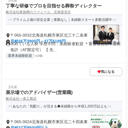
正社員
丁寧な研修でプロを目指せる葬祭ディレクター
株式会社家族葬のファミーユ 北海道支社
プライム上場の安定企業｜夜勤なし｜未経験スタート多数活躍中
〒065-0032北海道札幌市東区北三十二条東
月給26万3900円～37万6188円
求めている人材 学歴不問：未経験者歓迎 ＊要普通自動車運転
免許（AT限定可） 【 先...
業界未経験歓迎
+10個
気になる
正社員
展示場でのアドバイザー(営業職)
株式会社一条工務店
あなたの「気配り」が活きる◆未経験から年収1,200万以上も
〒065-0024北海道札幌市東区北二十四条東
月給27万9500円以上