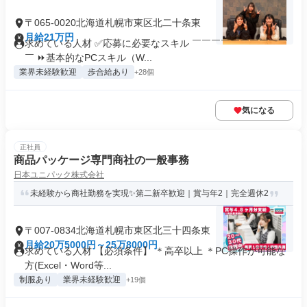
〒065-0020北海道札幌市東区北二十条東
月給21万円
求めている人材 ✅応募に必要なスキル ￣￣￣￣￣￣￣￣￣￣
￣ ⏩基本的なPCスキル（W...
業界未経験歓迎
歩合給あり
+28個
気になる
正社員
商品パッケージ専門商社の一般事務
日本ユニパック株式会社
未経験から商社勤務を実現✨第二新卒歓迎｜賞与年2｜完全週休2
〒007-0834北海道札幌市東区北三十四条東
月給20万5000円～25万8000円
求めている人材 【必須条件】 ＊高卒以上 ＊PC操作が可能な
方(Excel・Word等...
制服あり
業界未経験歓迎
+19個