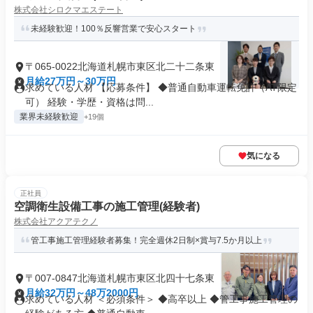
株式会社シロクマエステート
未経験歓迎！100％反響営業で安心スタート
〒065-0022北海道札幌市東区北二十二条東
月給27万円～30万円
求めている人材 【応募条件】 ◆普通自動車運転免許（AT限定
可） 経験・学歴・資格は問...
業界未経験歓迎
+19個
気になる
正社員
空調衛生設備工事の施工管理(経験者)
株式会社アクアテクノ
管工事施工管理経験者募集！完全週休2日制×賞与7.5か月以上
〒007-0847北海道札幌市東区北四十七条東
月給32万円～48万2000円
求めている人材 ＜必須条件＞ ◆高卒以上 ◆管工事施工管理の