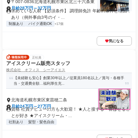
〒007-0836北海道札幌市東区北三十六条東
月給28万円～32万円
求めている人材 【必須条件】 調理師免許 年齢の条件と理由：
あり（例外事由3号のイ・...
制服あり
バイク通勤OK
+17個
気になる
正社員
アイスクリーム販売スタッフ
株式会社 オフィス シーアイエス
【未経験も安心】創業30年以上／従業員180名以上／賞与・各種手
当・交通費全額…福利厚生充...
北海道札幌市東区東苗穂二条
月給24万円～27万円
資格 社員デビューの方も大歓迎！ ★人と接する・喜ばせるこ
とが好き ★アイスクリーム・...
社割あり
髪型・髪色自由