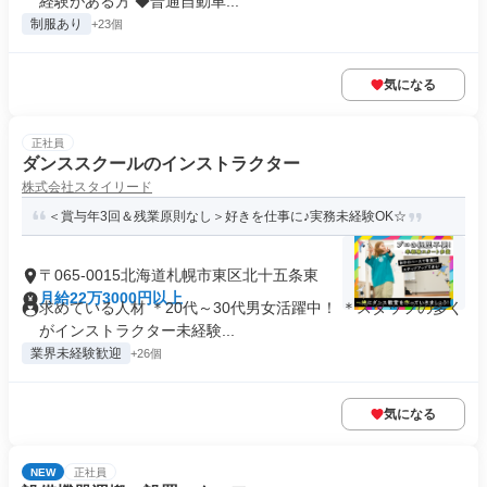
経験がある方 ◆普通自動車...
制服あり
+23個
気になる
正社員
ダンススクールのインストラクター
株式会社スタイリード
＜賞与年3回＆残業原則なし＞好きを仕事に♪実務未経験OK☆
〒065-0015北海道札幌市東区北十五条東
月給22万3000円以上
求めている人材 ＊20代～30代男女活躍中！ ＊スタッフの多く
がインストラクター未経験...
業界未経験歓迎
+26個
気になる
NEW
正社員