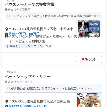
ハウスメーカーでの提案営業
株式会社アイ工務店
インセンティブ上限なし！住宅営業未経験の中途入社者が活躍中◎
〒065-0024北海道札幌市東区北二十四条東
月給27万円～50万円
求めている人材 ✨住宅営業未経験の20代30代が活躍中 ○リフ
ォーム営業 ○自動車販売...
歩合給あり
ランチタイム
+21個
気になる
契約社員
ペットショップのトリマー
株式会社ペットランド
経験者歓迎✨残業ほぼナシでプライベートとも両立しやすい♪
〒007-0803北海道札幌市東区東苗穂三条
月給22万5000円～26万円