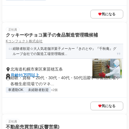
気になる
正社員
クッキーやチョコ菓子の食品製造管理職候補
Kコンフェクト株式会社
経験者歓迎☆大人気老舗洋菓子メーカー『きのとや』『千秋庵』グ
ループ会社での製造工場管理職候...
北海道札幌市東区東苗穂五条
月給31万円以上
経験・資格 ＊20代・30代・40代・50代活躍中 ◎食品工場や
各種生産現場でのマネ...
車通勤OK
未経験者歓迎
+2個
気になる
正社員
不動産売買営業(反響営業)