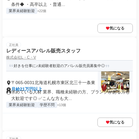
条件◆ ・高卒以上 ・普通...
業界未経験歓迎
+22個
気になる
正社員
レディースアパレル販売スタッフ
株式会社L・C・V
好きを仕事に♪未経験者歓迎のアパレル販売員募集中◎
〒065-0031北海道札幌市東区北三十一条東
月給21万円以上
求めている人材 業界、職種未経験の方、ブランクがある方も
大歓迎です◎ ✅こんな方も大...
業界未経験歓迎
学歴不問
+13個
気になる
正社員