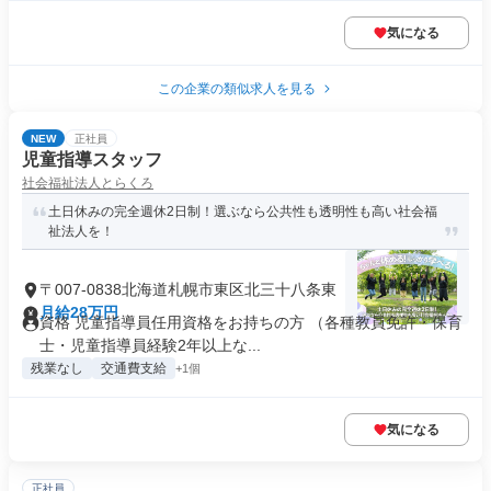
気になる
この企業の類似求人を見る
NEW
正社員
児童指導スタッフ
社会福祉法人とらくろ
土日休みの完全週休2日制！選ぶなら公共性も透明性も高い社会福
祉法人を！
〒007-0838北海道札幌市東区北三十八条東
月給28万円
資格 児童指導員任用資格をお持ちの方 （各種教員免許・保育
士・児童指導員経験2年以上な...
残業なし
交通費支給
+1個
気になる
正社員