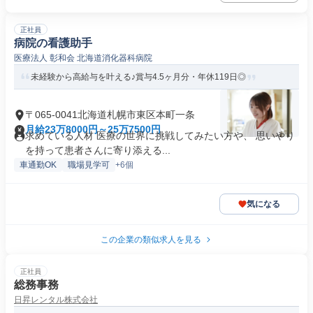
正社員
病院の看護助手
医療法人 彰和会 北海道消化器科病院
未経験から高給与を叶える♪賞与4.5ヶ月分・年休119日◎
〒065-0041北海道札幌市東区本町一条
月給23万8000円～25万7500円
求めている人材 医療の世界に挑戦してみたい方や、 思いやり
を持って患者さんに寄り添える...
車通勤OK
職場見学可
+6個
気になる
この企業の類似求人を見る
正社員
総務事務
日昇レンタル株式会社