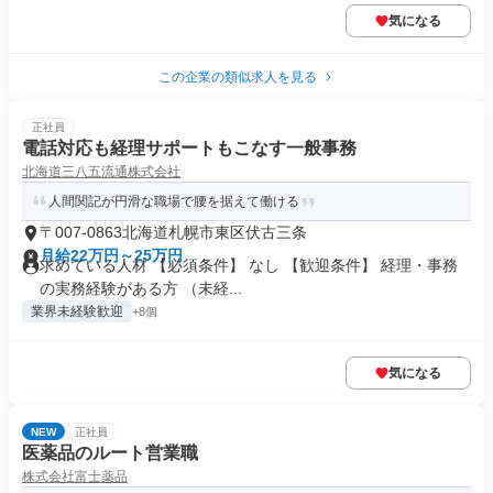
気になる
この企業の類似求人を見る
正社員
電話対応も経理サポートもこなす一般事務
北海道三八五流通株式会社
人間関記が円滑な職場で腰を据えて働ける
〒007-0863北海道札幌市東区伏古三条
月給22万円～25万円
求めている人材 【必須条件】 なし 【歓迎条件】 経理・事務
の実務経験がある方 （未経...
業界未経験歓迎
+8個
気になる
NEW
正社員
医薬品のルート営業職
株式会社富士薬品