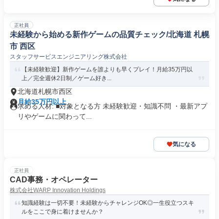
正社員
未経験から始める新作ゲームの品質チェック/北海道 札幌
市 西区
スタッフサービスエンジニアリング株式会社
【未経験歓迎】新作ゲームを誰よりも早くプレイ！月給35万円以
上／完全週休2日制／ゲーム好き...
北海道札幌市西区
月給35万円以上
求める人材: ■対象となる方 未経験歓迎・知識不問 ・最新アプ
リやゲームに関わって...
気になる
正社員
CAD事務・オペレーター
株式会社WARP Innovation Holdings
知識経験は一切不要！未経験からチャレンジOK◎一生役立つスキ
ルをここで身に着けませんか？