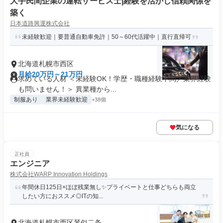
大手民間企業の運転サービス士|経験を活かし信頼関係を
築く
日本道路興運株式会社
未経験歓迎｜要普通自動車免許｜50～60代活躍中｜直行直帰可
北海道札幌市西区
月給20万円～21万円
求めている人材 ＜未経験OK！学歴・職種経験不問／業界経験
も問いません！＞ 異業種から...
制服あり
業界未経験歓迎
+38個
気になる
正社員
エンジニア
株式会社WARP Innovation Holdings
年間休日125日×ほぼ残業無し✨プライベートと仕事どちらも両立
したい方におススメ◎ITの知...
北海道札幌市西区琴似二条