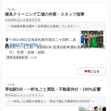
正社員
寝具クリーニング工場の作業・スタッフ指導
社会福祉法人北海道光生舎
未経験多数活躍中！定時退社を推奨しています！
〒063-0802北海道札幌市西区二十四軒二条
月給22万3960円以上
求めている人材 - 未経験OK 普通自動車運転免許必須（AT限定
可） 学歴・資格・経験...
業界未経験歓迎
+21個
気になる
正社員
琴似駅5分・一軒丸ごと買取・不動産仲介・100%反響
株式会社エコリングネクスト
一軒丸ごと買取🌱探客なし・琴似で挑む不動産仲介/月28万~