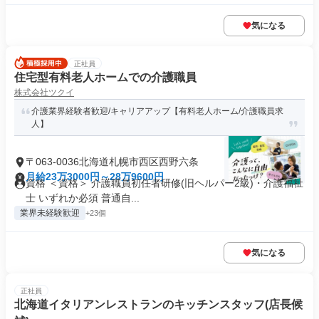
気になる
正社員
住宅型有料老人ホームでの介護職員
株式会社ツクイ
介護業界経験者歓迎/キャリアアップ【有料老人ホーム/介護職員求
人】
〒063-0036北海道札幌市西区西野六条
月給23万3000円～28万9600円
資格 ＜資格＞ 介護職員初任者研修(旧ヘルパー2級)・介護福祉
士 いずれか必須 普通自...
業界未経験歓迎
+23個
気になる
正社員
北海道イタリアンレストランのキッチンスタッフ(店長候