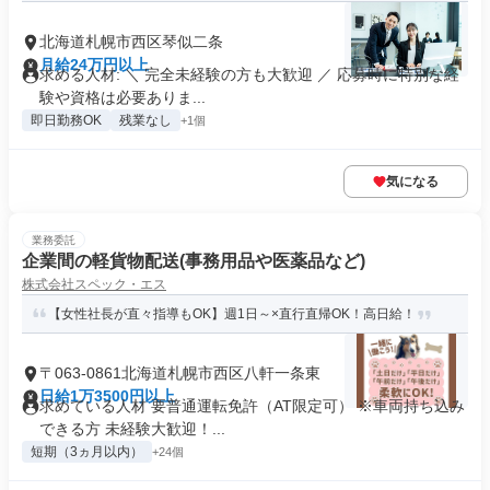
北海道札幌市西区琴似二条
月給24万円以上
求める人材: ＼ 完全未経験の方も大歓迎 ／ 応募時に特別な経
験や資格は必要ありま...
即日勤務OK
残業なし
+1個
気になる
業務委託
企業間の軽貨物配送(事務用品や医薬品など)
株式会社スペック・エス
【女性社長が直々指導もOK】週1日～×直行直帰OK！高日給！
〒063-0861北海道札幌市西区八軒一条東
日給1万3500円以上
求めている人材 要普通運転免許（AT限定可） ※車両持ち込み
できる方 未経験大歓迎！...
短期（3ヵ月以内）
+24個