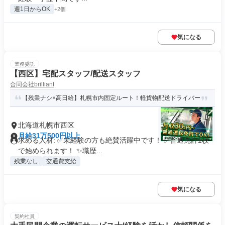
週1日からOK
+2個
気になる
業務委託
【西区】宅配スタッフ/配送スタッフ
合同会社brilliant
【残業ナシ×高日給】札幌市内固定ルート！軽貨物配送ドライバー
北海道札幌市西区
月給31万500円以上
求める人材: ✅未経験の方も絶賛活躍中です！ ✅普通免許1枚
で始められます！ ✨職歴...
残業なし
交通費支給
気になる
契約社員