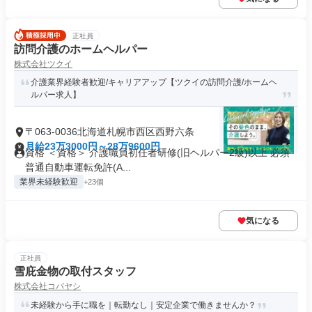
正社員
訪問介護のホームヘルパー
株式会社ツクイ
介護業界経験者歓迎/キャリアアップ【ツクイの訪問介護/ホームヘ
ルパー求人】
〒063-0036北海道札幌市西区西野六条
月給23万3000円～28万9600円
資格 ＜資格＞ 介護職員初任者研修(旧ヘルパー2級)以上 必須
普通自動車運転免許(A...
業界未経験歓迎
+23個
気になる
正社員
雪庇金物の取付スタッフ
株式会社コバヤシ
未経験から手に職を｜転勤なし｜安定企業で働きませんか？