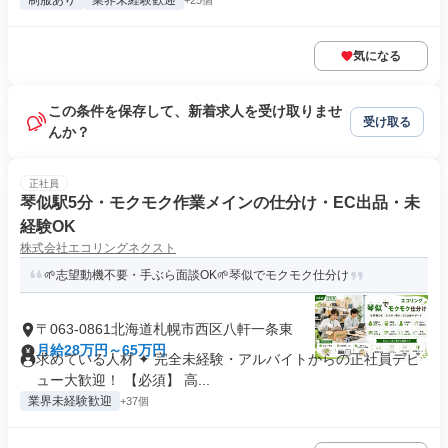
制服あり
業界未経験歓迎
+25個
気になる
この条件を保存して、新着求人を受け取りませ
受け取る
んか？
正社員
琴似駅5分・モクモク作業メインの仕分け・EC出品・未
経験OK
株式会社エコリングネクスト
🌱志望動機不要・手ぶら面談OK🌱琴似でモクモク仕分け
〒063-0861北海道札幌市西区八軒一条東
月給28万円～65万円
求めている人材 ✦ 完全未経験・アルバイトからの正社員デビ
ュー大歓迎！ 【必須】 高...
業界未経験歓迎
+37個