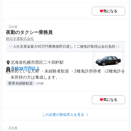
気になる
正社員
夜勤のタクシー乗務員
朝日交通株式会社
入社支度金最大50万円乗務後即日渡し！二種免許取得は会社負担
北海道札幌市西区二十四軒駅
月給38万円以上
求めている人材 ・未経験者歓迎 ・2種免許所持者 （2種免許を
未所持の方は養成します。...
業界未経験歓迎
+20個
気になる
この企業の類似求人を見る
正社員