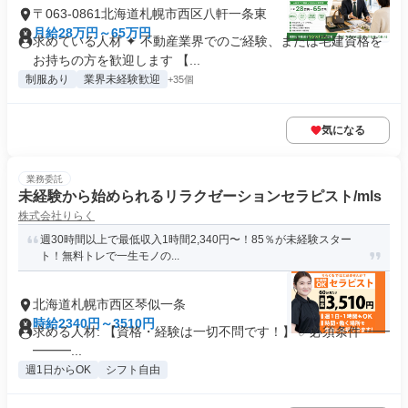
〒063-0861北海道札幌市西区八軒一条東
月給28万円～65万円
求めている人材 ✦ 不動産業界でのご経験、または宅建資格を
お持ちの方を歓迎します 【...
制服あり
業界未経験歓迎
+35個
気になる
業務委託
未経験から始められるリラクゼーションセラピスト/mls
株式会社りらく
週30時間以上で最低収入1時間2,340円〜！85％が未経験スター
ト！無料トレで一生モノの...
北海道札幌市西区琴似一条
時給2340円～3510円
求める人材: 【資格・経験は一切不問です！】 ✅必須条件 ━━
━━━...
週1日からOK
シフト自由