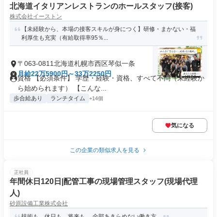
北海道イタリアンレストランのホールスタッフ(接客)
株式会社イーストン
【未経験から、本場の接客スキルが身につく】研修・まかない・福
利厚生も充実（有給取得率95％...
〒063-0811北海道札幌市西区琴似一条
月給22万5900円～33万2250円
資格 【必須条件】 学歴・経験・資格、すべて不問（未経験か
ら始められます） 【こんな...
歩合給あり
ランチタイム
+14個
気になる
この企業の類似求人を見る
正社員
年間休日120日|配管工事の現場管理スタッフ(現場代理
人)
砂原設備工業株式会社
技術も、休日も、将来も。 全部あきらめない働き方。