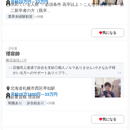
月給20万円～22万円
求めている人材 "✅必須条件 高卒以上 ✨こんな方は歓迎✨ ✅第
二新卒者の方（既卒...
業界未経験歓迎
+18個
気になる
正社員
理容師
株式会社ハマ
店舗売上達成で歩合を支給◎個人ノルマありません♪小さなお子様
がいる方へのサポートあり☆ブラ...
北海道札幌市西区琴似駅
月給28万1600円～33万円
必要資格 理容師
制服あり
歩合給あり
+15個
気になる