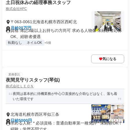
土日祝休みの経理事務スタッフ
株式会社HFC
〒063-0061北海道札幌市西区西町北
月給20万円
資格 簿記3級以上お持ちの方尚可 求める人物像 未経験者応募
OK、経験者優遇
転勤なし
ネイルOK
+5個
気になる
業務委託
夜間見守りスタッフ(琴似)
株式会社ＬＥＯＮ
夜間は基本的に待機業務が中心◎直接的な介助などはなく、落ち着
いた環境です
北海道札幌市西区琴似三条
日給5000円
求める人材: * 必須資格：普通自動車第一種免許 * 未経験OK！
経験・学歴不問です...