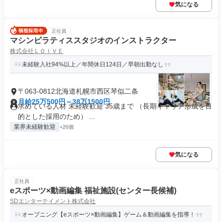
気になる
正社員
マシンピラティススタジオのインストラクター
株式会社ＬＯＩＶＥ
未経験入社94%以上／年間休日124日／早朝出勤なし
〒063-0812北海道札幌市西区琴似二条
月給25万500円～38万1500円
求めている人材 未経験歓迎 35歳まで （長期キャリア形成を目
的とした採用のため） ...
業界未経験歓迎
+26個
気になる
正社員
eスポーツ×動画編集 福祉施設(センター長候補)
SDエンターテイメント株式会社
オープニング【eスポーツ×動画編集】ゲーム＆動画編集を指導！