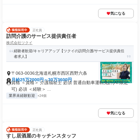
気になる
正社員
訪問介護のサービス提供責任者
株式会社ツクイ
経験者歓迎/キャリアアップ【ツクイの訪問介護/サービス提供責任
者求人】
〒063-0036北海道札幌市西区西野六条
月給25万2000円～30万3600円
資格 ＜資格＞ 介護福祉士 必須 普通自動車運転免許(AT限定
可) 必須 ＜経験＞ ...
業界未経験歓迎
+24個
気になる
正社員
すし居酒屋のキッチンスタッフ