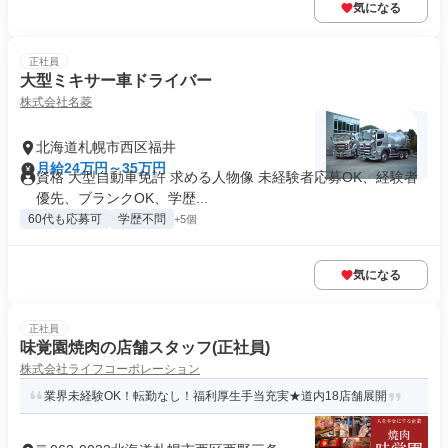
気になる
正社員
大型ミキサー車ドライバー
株式会社名菱
北海道札幌市西区福井
月給24万円～35万円
資格 大型自動車免許 求める人物像 未経験者応募OK、経験者
優先、ブランクOK、学歴...
60代も応募可
学歴不問
+5個
気になる
正社員
味覚園焼肉の店舗スタッフ(正社員)
株式会社ライフコーポレーション
業界未経験OK！転勤なし！福利厚生手当充実★道内18店舗展開