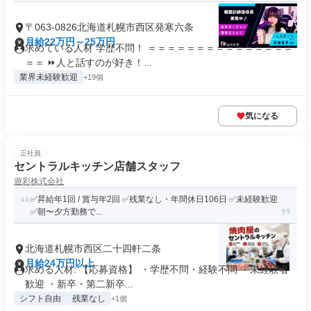
〒063-0826北海道札幌市西区発寒六条
月給22万円～25万円
求めている人材 学歴不問！ ＝＝＝＝＝＝＝＝＝＝＝＝＝＝＝
＝＝ ⏩人と話すのが好き！...
業界未経験歓迎
+19個
気になる
正社員
セントラルキッチン店舗スタッフ
遊彩株式会社
✅昇給年1回 / 賞与年2回 ✅残業なし・年間休日106日 ✅未経験歓迎
✅朝〜夕方勤務で...
北海道札幌市西区二十四軒二条
月給24万円以上
求める人材: 【応募資格】 ・学歴不問・経験不問 ・未経験者
歓迎 ・新卒・第二新卒...
シフト自由
残業なし
+1個