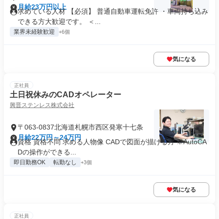
月給23万円以上
求めている人材 【必須】 普通自動車運転免許 ・車両持ち込み
できる方大歓迎です。 ＜...
業界未経験歓迎
+6個
気になる
正社員
土日祝休みのCADオペレーター
興晋ステンレス株式会社
〒063-0837北海道札幌市西区発寒十七条
月給22万円～24万円
資格 資格不問 求める人物像 CADで図面が描ける方 ※AutoCA
Dの操作ができる...
即日勤務OK
転勤なし
+3個
気になる
正社員