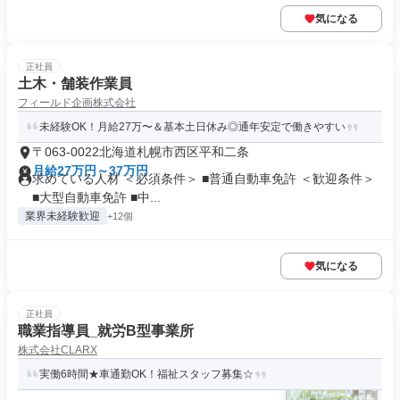
気になる
正社員
土木・舗装作業員
フィールド企画株式会社
未経験OK！月給27万〜＆基本土日休み◎通年安定で働きやすい
〒063-0022北海道札幌市西区平和二条
月給27万円～37万円
求めている人材 ＜必須条件＞ ■普通自動車免許 ＜歓迎条件＞
■大型自動車免許 ■中...
業界未経験歓迎
+12個
気になる
正社員
職業指導員_就労B型事業所
株式会社CLARX
実働6時間★車通勤OK！福祉スタッフ募集☆