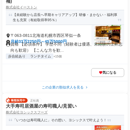
補)
株式会社イーストン
【未経験から店長へ早期キャリアアップ】研修・まかない・福利厚
生も充実（有給取得率95％）
〒063-0811北海道札幌市西区琴似一条
月給33万2250円～45万5000円
資格 【必須条件】 学歴不問（経験者は優遇、未経験の上昇志
向も歓迎） 【こんな方を歓...
歩合給あり
ランチタイム
+15個
気になる
この企業の類似求人を見る
正社員
大手寿司居酒屋の寿司職人/見習い
株式会社ヨシックスフーズ
「いつかは寿司職人に」その想い、ヨシックスで叶えよう！