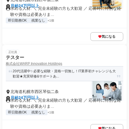
月給24万円以上
求める人材: ＼ 完全未経験の方も大歓迎 ／ 応募時に特別な経
験や資格は必要ありま...
即日勤務OK
残業なし
+1個
気になる
正社員
テスター
株式会社WARP Innovation Holdings
20代活躍中✨必要な経験・資格一切無し！IT業界初チャレンジも大
歓迎★充実研修&サポートあ...
北海道札幌市西区琴似二条
月給24万円以上
求める人材: ＼ 完全未経験の方も大歓迎 ／ 応募時に特別な経
験や資格は必要ありま...
即日勤務OK
残業なし
+1個
気になる