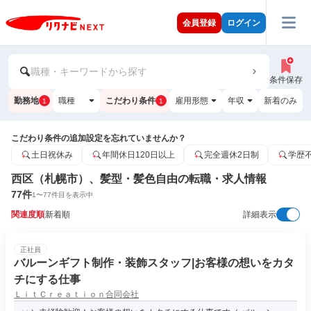
会員登録
ログイン
職種・キーワードから探す
条件保存
勤務地
職種
こだわり条件
雇用形態
年収
新着のみ
1
1
こだわり条件の追加設定を忘れていませんか？
土日祝休み
年間休日120日以上
完全週休2日制
学歴
西区（札幌市）、髪型・髪色自由の転職・求人情報
77
件
1
〜
77
件目を表示中
関連度順
新着順
詳細表示
正社員
バルーンギフト制作・装飾スタッフ|お客様の想いをカタ
チにする仕事
ＬｉｔＣｒｅａｔｉｏｎ合同会社