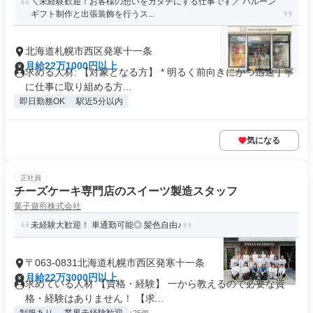
＼未経験歓迎！お客様の想いをカタチにする仕事です／ バルーン
ギフト制作と出張装飾を行うス...
北海道札幌市西区発寒十一条
月給22万1000円以上
求める人材: 【対象となる方】 * 明るく前向きにかつ迅速丁寧
に仕事に取り組める方...
即日勤務OK
駅近5分以内
気になる
正社員
チーズケーキ専門店のスイーツ製造スタッフ
菓子遊煎株式会社
未経験大歓迎！ 車通勤可能◎ 髪色自由♪
〒063-0831北海道札幌市西区発寒十一条
月給22万3000円以上
求めている人材 【資格・経験】 一から教えるので必要な資
格・経験はありません！ 【求...