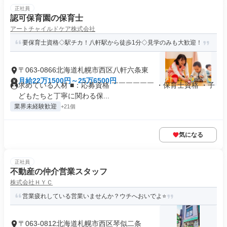
正社員
認可保育園の保育士
アートチャイルドケア株式会社
要保育士資格◇駅チカ！八軒駅から徒歩1分◇見学のみも大歓迎！
〒063-0866北海道札幌市西区八軒六条東
月給22万1500円～25万6500円
求めている人材 ■：応募資格 ￣￣￣￣￣￣ ・保育士資格 ・子
どもたちと丁寧に関わる保...
業界未経験歓迎
+21個
気になる
正社員
不動産の仲介営業スタッフ
株式会社ＨＹＣ
営業疲れしている営業いませんか？ウチへおいでよ⭐
〒063-0812北海道札幌市西区琴似二条