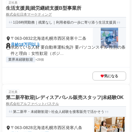
正社員
生活支援員|就労継続支援B型事業所
株式会社日本マーケティング
1日6時間勤務｜残業なし｜利用者様の一歩に寄り添う生活支援員
〒063-0832北海道札幌市西区発寒十二条
月給18万円以上
求めている人材 要自動車運転免許 要パソコンスキル 性別の条
件と理由：女性歓迎（ポジ...
業界未経験歓迎
+28個
気になる
正社員
第二新卒歓迎|レディスアパレル販売スタッフ|未経験OK
株式会社アルファベットパステル
第二新卒・未経験歓迎✨社会人経験を接客販売で活かそう
〒063-0828北海道札幌市西区発寒八条