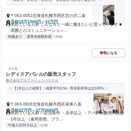
〒063-0052北海道札幌市西区宮の沢二条
月給19万1000円～32万円
求めている人材 こんな方と一緒に働きたいと思っています ■
周囲とのコミュニケーション...
制服あり
業界未経験歓迎
+38個
気になる
正社員
レディスアパレルの販売スタッフ
株式会社アルファベットパステル
【1年以上の経験】✨残業平均3.5h✅育休取得率ほぼ100%
〒063-0828北海道札幌市西区発寒八条
月給22万円～27万5000円
求めている人材 ✅必須条件 ・高卒以上 ・アパレル販売の経験
1年以上 （雇用形態、ブラ...
中途入社50％以上
+16個