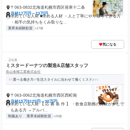
〒063-0832北海道札幌市西区発寒十二条
月給17万円～23万円
求めている人材 ■求める人材 ・人と丁寧にやり取りできる方
・相手の気持ちをくみ取りな...
業界未経験歓迎
+27個
気になる
正社員
ミスタードーナツの製造&店舗スタッフ
長山食糧工業株式会社
選べる働き方✅生活スタイルに合わせて働くミスド♪
〒063-0062北海道札幌市西区西町南
月給15万8125円～30万円
求めている人材 【 応 募 条 件 】 ・飲食店勤務の経験が少しで
もある方 →アルバ...
制服あり
業界未経験歓迎
+26個