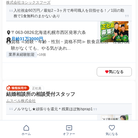
株式会社ヨシックスフーズ
入社祝金60万円／最短2～3ヶ月で寿司職人を目指せる！／1回の勤
務で1食無料のまかないあり
〒063-0826北海道札幌市西区発寒六条
月給31万3000円
資格 ≪経験・年齢・性別・資格不問≫ 飲食店勤務・社会人経
験がなくても、やる気があれ...
業界未経験歓迎
+18個
気になる
正社員
結婚相談所の相談受付スタッフ
ムスベル株式会社
ノルマなし★頑張りを還元＊残業ほぼ無/sprap1
〒063-0811北海道札幌市西区琴似一条
月給19万4500円
ホーム
オファー
気になる
求めている人材 未経験歓迎！ ┗職種・業種未経験からアポイ