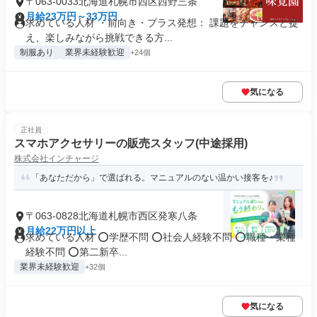
〒063-0033北海道札幌市西区西野三条
月給23万円～33万円
求めている人材 ・前向き・プラス発想： 課題をチャンスと捉
え、楽しみながら挑戦できる方...
制服あり
業界未経験歓迎
+24個
気になる
正社員
スマホアクセサリーの販売スタッフ(中途採用)
株式会社インチャージ
「あなただから」で選ばれる。マニュアルのない温かい接客を♪
〒063-0828北海道札幌市西区発寒八条
月給22万円以上
求めている人材 ⭕️学歴不問 ⭕️社会人経験不問 ⭕️職種・業種
経験不問 ⭕️第二新卒...
業界未経験歓迎
+32個
気になる