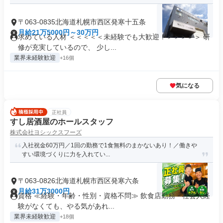
〒063-0835北海道札幌市西区発寒十五条
月給21万5000円～30万円
求めている人材 ＜＜＜＜＜未経験でも大歓迎！＞＞＞＞＞ 研
修が充実しているので、 少し...
業界未経験歓迎
+16個
気になる
正社員
すし居酒屋のホールスタッフ
株式会社ヨシックスフーズ
入社祝金60万円／1回の勤務で1食無料のまかないあり！／働きや
すい環境づくりに力を入れてい...
〒063-0826北海道札幌市西区発寒六条
月給31万3000円
資格 ≪経験・年齢・性別・資格不問≫ 飲食店勤務・社会人経
験がなくても、やる気があれ...
業界未経験歓迎
+18個