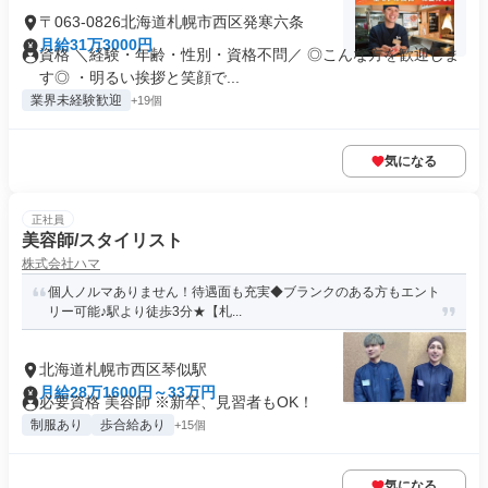
〒063-0826北海道札幌市西区発寒六条
月給31万3000円
資格 ＼経験・年齢・性別・資格不問／ ◎こんな方を歓迎しま
す◎ ・明るい挨拶と笑顔で...
業界未経験歓迎
+19個
気になる
正社員
美容師/スタイリスト
株式会社ハマ
個人ノルマありません！待遇面も充実◆ブランクのある方もエント
リー可能♪駅より徒歩3分★【札...
北海道札幌市西区琴似駅
月給28万1600円～33万円
必要資格 美容師 ※新卒、見習者もOK！
制服あり
歩合給あり
+15個
気になる