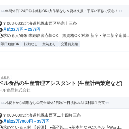
年間休日124日◎未経験OK♪力作業なし＆資格支援・手厚い研修で安心！
〒063-0833北海道札幌市西区発寒十三条
月給22万円～25万円
求める人物像 未経験者応募OK、無資格OK 対象 新卒・第二新卒応募..
即日勤務OK
転勤なし
賞与あり
交通費支給
正社員
ベル食品の生産管理アシスタント (生産計画策定など)
ベル食品株式会社
札幌市から転勤なし◎完全週休2日制/土日祝休み◎福利厚生充実
〒063-0803北海道札幌市西区二十四軒三条
月給22万7000円～39万円
求めている人材 【必須】 ●高卒以上 ●基本的なPCスキル └Word...