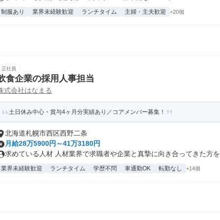
制服あり
業界未経験歓迎
ランチタイム
主婦・主夫歓迎
+20個
正社員
飲食企業の採用人事担当
株式会社はなまる
土日休み中心・賞与4ヶ月分実績あり／コアメンバー募集！
北海道札幌市西区西野二条
月給28万5900円～41万3180円
求めている人材 人材業界で求職者や企業と真摯に向き合ってきた方を歓
業界未経験歓迎
ランチタイム
学歴不問
車通勤OK
転勤なし
+14個