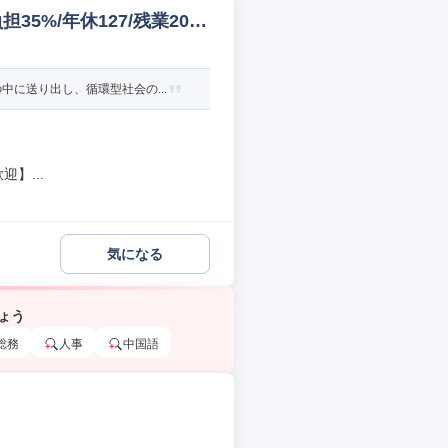
5%/年休127/残業20h
に送り出し、循環型社会の...
】...
気になる
ょう
総務
人事
中国語