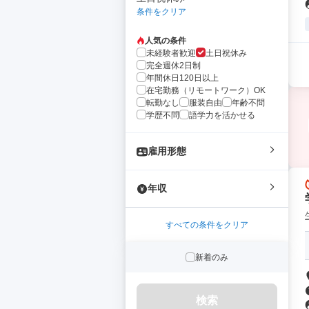
条件をクリア
人気の条件
未経験者歓迎
土日祝休み
完全週休2日制
年間休日120日以上
在宅勤務（リモートワーク）OK
転勤なし
服装自由
年齢不問
学歴不問
語学力を活かせる
雇用形態
年収
すべての条件をクリア
新着のみ
検索