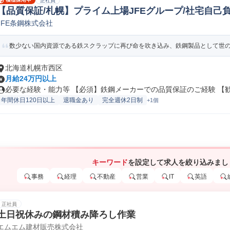
正社員
【品質保証/札幌】プライム上場JFEグループ/社宅自己負担3
JFE条鋼株式会社
化学品質保証
数少ない国内資源である鉄スクラップに再び命を吹き込み、鉄鋼製品として世の中
北海道札幌市西区
月給24万円以上
必要な経験・能力等 【必須】鉄鋼メーカーでの品質保証のご経験 【歓迎
年間休日120日以上
退職金あり
完全週休2日制
+1個
キーワード
を設定して求人を絞り込みまし
事務
経理
不動産
営業
IT
英語
正社員
土日祝休みの鋼材積み降ろし作業
エムエム建材販売株式会社