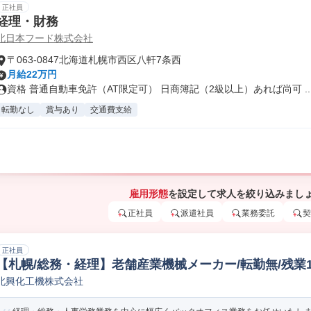
正社員
経理・財務
北日本フード株式会社
〒063-0847北海道札幌市西区八軒7条西
月給22万円
資格 普通自動車免許（AT限定可） 日商簿記（2級以上）あれば尚可 ..
転勤なし
賞与あり
交通費支給
雇用形態
を設定して求人を絞り込みまし
正社員
派遣社員
業務委託
契
正社員
【札幌/総務・経理】老舗産業機械メーカー/転勤無/残業10
北興化工機株式会社
理会計