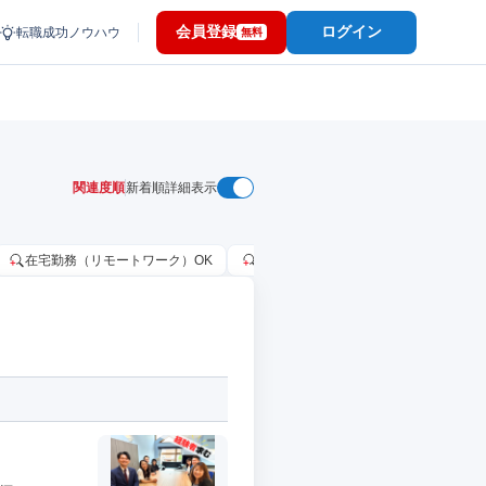
会員登録
ログイン
転職成功ノウハウ
無料
関連度順
新着順
詳細表示
在宅勤務（リモートワーク）OK
家賃補助・住宅手当あり
固定給