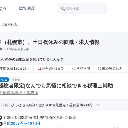
なる
閲覧履歴
求人検索
土日祝休み
区（札幌市）、土日祝休みの転職・求人情報
件
1
〜
100
件目を表示中
わり条件の追加設定を忘れていませんか？
年間休日120日以上
完全週休2日制
学歴不問
未経験者歓迎
NEW
正社員
経験者限定|なんでも気軽に相談できる税理士補助
佐藤嘉祐税理士事務所
怖い人いません(笑)！働きやすさ最優先！昼食補助600円！
〒063-0862北海道札幌市西区八軒二条東
月給20万円～40万円