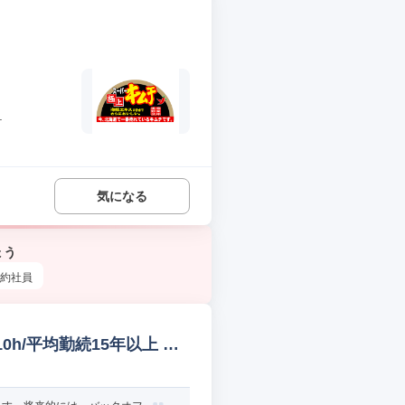
.
気になる
ょう
約社員
h/平均勤続15年以上 管