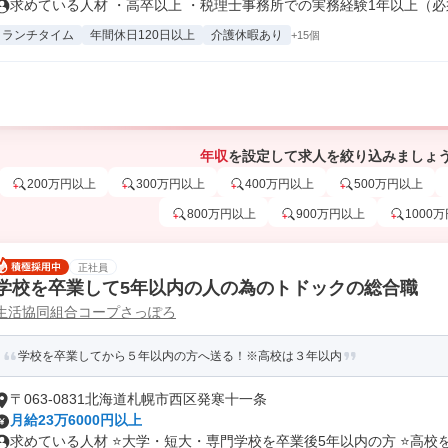
求めている人材 ・高卒以上 ・税理士事務所での実務経験1年以上（必須
ランチタイム
年間休日120日以上
介護休暇あり
+15個
年収
を設定して求人を絞り込みましょ
200万円以上
300万円以上
400万円以上
500万円以上
800万円以上
900万円以上
1000
正社員
学校を卒業して5年以内の人の為のトドックの総合職
生活協同組合コープさっぽろ
学校を卒業してから５年以内の方へ送る！※高校は３年以内
〒063-0831北海道札幌市西区発寒十一条
月給23万6000円以上
求めている人材 ⭐大学・短大・専門学校を卒業後5年以内の方 ⭐高校を卒