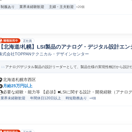
制服あり
業界未経験歓迎
主婦・主夫歓迎
+20個
正社員
【北海道/札幌】LSI製品のアナログ・デジタル設計エンジ
株式会社TOPPANテクニカル・デザインセンター
計
アナログ/デジタル製品の設計リーダーとして、製品仕様の実現性検討から設計仕様
北海道札幌市西区
月給25万円以上
必要な経験・能力等 【必須】■LSIに関する設計・開発経験（アナログ/.
業界未経験歓迎
年間休日120日以上
時短勤務あり
+4個