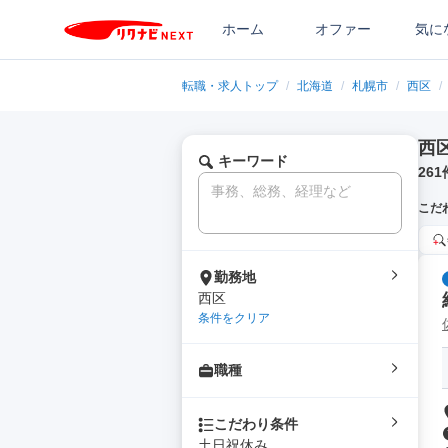
ホーム
オファー
気に
転職・求人トップ
/
北海道
/
札幌市
/
西区
/
西
キーワード
261
こだ
勤務地
西区
条件をクリア
職種
こだわり条件
土日祝休み