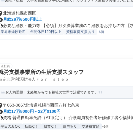
経理・総務・人事労務業務を中心に幅広くバックオフィス業務をお任せいたします
北海道札幌市西区
月給26万6500円以上
必要な経験・能力等 【必須】月次決算業務のご経験をお持ちの方 【求め
業界未経験歓迎
年間休日120日以上
資格取得支援あり
+6個
正社員
就労支援事業所の生活支援スタッフ
特定非営利活動法人Ｆｏｒ ｓｔｅｐ
お人柄重視！未経験からでも福祉の世界で活躍できます。
〒063-0867北海道札幌市西区八軒七条東
月給17万8000円～22万9100円
資格 普通自動車免許（AT限定可） 介護職員初任者研修修了者や福祉施設
平日のみOK
転勤なし
残業なし
賞与あり
交通費支給
+1個