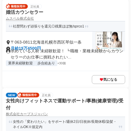
正社員
婚活カウンセラー
ムスベル株式会社
社歴問わず頑張りを還元◎残業ほぼ無/sprco1
〒063-0811北海道札幌市西区琴似一条
月給19万4500円
求めている人材 未経験歓迎！ ┗職種・業種未経験からカウン
セラーのお仕事に挑戦されたい...
業界未経験歓迎
歩合給あり
+30個
気になる
NEW
正社員
女性向けフィットネスで運動サポート/事務(健康管理)/受
付
株式会社カーブスジャパン
女性の「変わりたい」をサポート/週休2日/日祝休/長期休暇/染髪・
ネイルOK※規定内