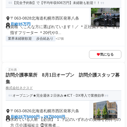
【完全予約制】で【平均年収606万円】未経験も歓迎！！
〒063-0828北海道札幌市西区発寒八条
月給35万円
資格 ＼こんな方に選ばれています！／ ＊正社員デビューを目
指すフリーター ＊20代や3...
業界未経験歓迎
歩合給あり
+17個
気になる
正社員
訪問介護事業所 8月1日オープン 訪問介護スタッフ募
集
株式会社ネクスド
オープニング★完全週休２日休み★ICT・DX導入で業務効率
〒063-0826北海道札幌市西区発寒六条
月給25万5000円～29万5000円
求めている人材 【必須】 １.下記のいずれかの資格をお持ちの
方 ①介護福祉士 ⓶実務者...