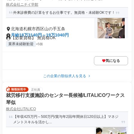
株式会社ニチイ学館
外来診療費の計算をするお仕事です。無資格・未経験OKです！
北海道札幌市西区山の手五条
月給18万3140円～19万1040円
【必要資格】 無資格OK
業界未経験歓迎
+5個
気になる
この企業の類似求人を見る
正社員
就労移行支援施設のセンター長候補/LITALICOワークス
琴似
株式会社LITALICO
【年収425万円～500万円/賞与年2回/年間休日120日以上】マネジ
メントスキルを活かし...