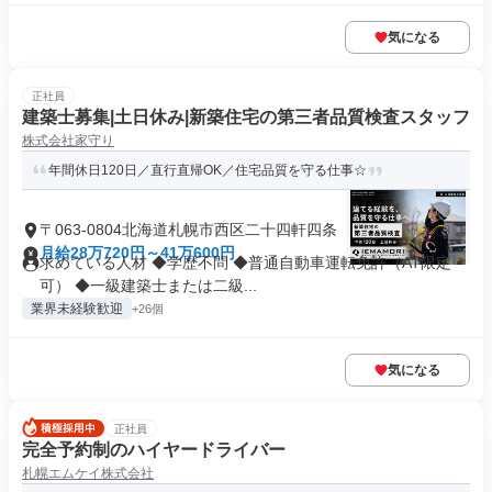
気になる
正社員
建築士募集|土日休み|新築住宅の第三者品質検査スタッフ
株式会社家守り
年間休日120日／直行直帰OK／住宅品質を守る仕事☆
〒063-0804北海道札幌市西区二十四軒四条
月給28万720円～41万600円
求めている人材 ◆学歴不問 ◆普通自動車運転免許（AT限定
可） ◆一級建築士または二級...
業界未経験歓迎
+26個
気になる
正社員
完全予約制のハイヤードライバー
札幌エムケイ株式会社