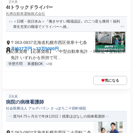
正社員
4tトラックドライバー
札樽自動車運輸株式会社
＜日曜・祝日休み＞『働きやすい職場認証』の二つ星も獲得！福利
厚生充実の職場でドライバーへ挑...
〒063-0837北海道札幌市西区発寒十七条
月給27万円～33万5000円
応募資格 【応募資格】 ・中型自動車免許 ・8t限定中型自動車
免許 いずれかを所持で可...
学歴不問
車通勤OK
+2個
気になる
正社員
病院の病棟看護師
社会医療法人 アルデバラン さっぽろ二十四軒病院
賞与4.75ヶ月分で年休120日！残業ほぼなしの病棟看護師
〒063-0802北海道札幌市西区二十四軒二条