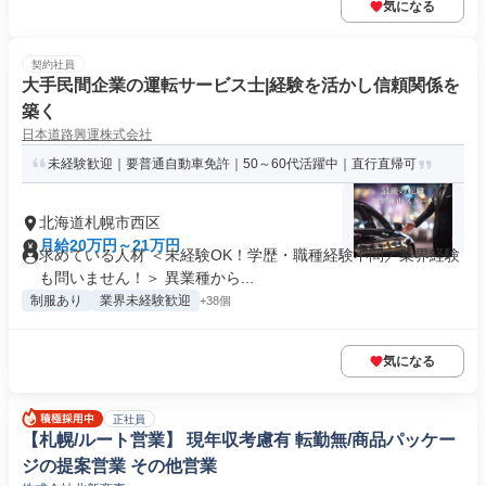
気になる
契約社員
大手民間企業の運転サービス士|経験を活かし信頼関係を
築く
日本道路興運株式会社
未経験歓迎｜要普通自動車免許｜50～60代活躍中｜直行直帰可
北海道札幌市西区
月給20万円～21万円
求めている人材 ＜未経験OK！学歴・職種経験不問／業界経験
も問いません！＞ 異業種から...
制服あり
業界未経験歓迎
+38個
気になる
正社員
【札幌/ルート営業】 現年収考慮有 転勤無/商品パッケー
ジの提案営業 その他営業