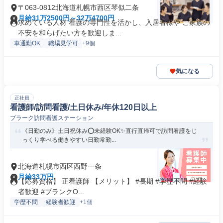
〒063-0812北海道札幌市西区琴似二条
月給31万2500円～32万4700円
求めている人材 看護の専門性を活かし、入居者様や ご家族の
不安を和らげたい方を歓迎しま...
車通勤OK
職場見学可
+9個
気になる
正社員
看護師/訪問看護/土日休み/年休120日以上
プラーク訪問看護ステーション
《日勤のみ》土日祝休み⭕未経験OK✨直行直帰可で訪問看護をじ
っくり学べる働きやすい日勤常勤...
北海道札幌市西区西野一条
月給33万円
【応募資格】 正看護師 【メリット】 #長期 #学歴不問 #経験
者歓迎 #ブランクO...
学歴不問
経験者歓迎
+1個