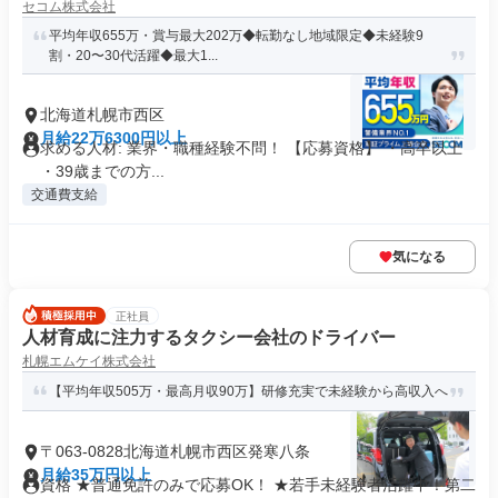
セコム株式会社
平均年収655万・賞与最大202万◆転勤なし地域限定◆未経験9
割・20〜30代活躍◆最大1...
北海道札幌市西区
月給22万6300円以上
求める人材: 業界・職種経験不問！ 【応募資格】 ・高卒以上
・39歳までの方...
交通費支給
気になる
正社員
人材育成に注力するタクシー会社のドライバー
札幌エムケイ株式会社
【平均年収505万・最高月収90万】研修充実で未経験から高収入へ
〒063-0828北海道札幌市西区発寒八条
月給35万円以上
資格 ★普通免許のみで応募OK！ ★若手未経験者活躍中！第二