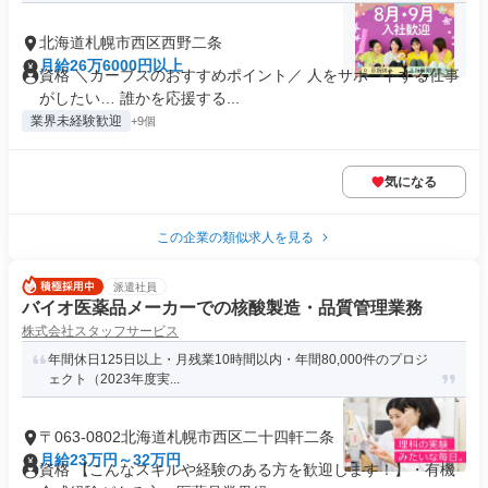
北海道札幌市西区西野二条
月給26万6000円以上
資格 ＼カーブスのおすすめポイント／ 人をサポートする仕事
がしたい… 誰かを応援する...
業界未経験歓迎
+9個
気になる
この企業の類似求人を見る
派遣社員
バイオ医薬品メーカーでの核酸製造・品質管理業務
株式会社スタッフサービス
年間休日125日以上・月残業10時間以内・年間80,000件のプロジ
ェクト（2023年度実...
〒063-0802北海道札幌市西区二十四軒二条
月給23万円～32万円
資格 【こんなスキルや経験のある方を歓迎します！】・有機