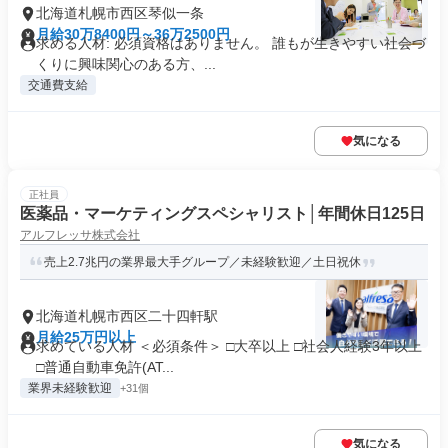
北海道札幌市西区琴似一条
月給30万8400円～36万2500円
求める人材: 必須資格はありません。 誰もが生きやすい社会づ
くりに興味関心のある方、...
交通費支給
気になる
正社員
医薬品・マーケティングスペシャリスト│年間休日125日
アルフレッサ株式会社
売上2.7兆円の業界最大手グループ／未経験歓迎／土日祝休
北海道札幌市西区二十四軒駅
月給25万円以上
求めている人材 ＜必須条件＞ □大卒以上 □社会人経験3年以上
□普通自動車免許(AT...
業界未経験歓迎
+31個
気になる