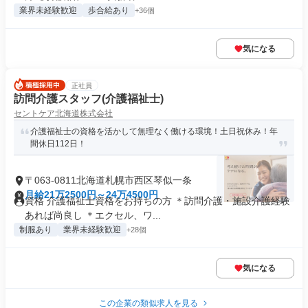
業界未経験歓迎
歩合給あり
+36個
気になる
正社員
訪問介護スタッフ(介護福祉士)
セントケア北海道株式会社
介護福祉士の資格を活かして無理なく働ける環境！土日祝休み！年
間休日112日！
〒063-0811北海道札幌市西区琴似一条
月給21万2500円～24万4500円
資格 介護福祉士資格をお持ちの方 ＊訪問介護・施設介護経験
あれば尚良し ＊エクセル、ワ...
制服あり
業界未経験歓迎
+28個
気になる
この企業の類似求人を見る