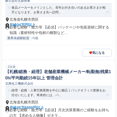
株式会社北新商事
食品メーカーをメインとした、長年お付き合いのあるお客さまが相
手となります。お客さま先へ訪問...
北海道札幌市西区
月給34万円以上
必要な経験・能力等 【必須】パッケージや包装資材に関する
知識（素材特性や包材の種類など...
業界未経験歓迎
+5個
気になる
正社員
【札幌/総務・経理】老舗産業機械メーカー/転勤無/残業1
0h/平均勤続15年以上 管理会計
北興化工機株式会社
経理・総務・人事労務業務を中心に幅広くバックオフィス業務をお
任せいたします。将来的には、バ...
北海道札幌市西区
月給26万6500円以上
必要な経験・能力等 【必須】月次決算業務のご経験をお持ち
の方 【求める人物像】ゼネラ...