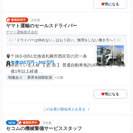
気になる
正社員
ヤマト運輸のセールスドライバー
ヤマト運輸株式会社
「ドライバーは休めない」はもう古い。無理をしない働き方へ！
〒063-0051北海道札幌市西区宮の沢一条
年俸350万円～500万円
求めている人材 【 必 須 】 普通自動車免許(AT限定可) ＊取得
後1年以上経過 ...
制服あり
業界未経験歓迎
+12個
気になる
この企業の類似求人を見る
NEW
正社員
セコムの機械警備サービススタッフ