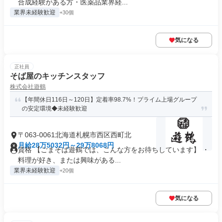
合成経験がある方・医薬品業界経...
業界未経験歓迎
+30個
気になる
正社員
そば屋のキッチンスタッフ
株式会社遊鶴
【年間休日116日～120日】定着率98.7%！プライム上場グループ
の安定環境◆未経験歓迎
〒063-0061北海道札幌市西区西町北
月給28万5032円～29万8068円
資格 【ごまそば遊鶴では、こんな方をお待ちしています】 ・
料理が好き、または興味がある...
業界未経験歓迎
+20個
気になる