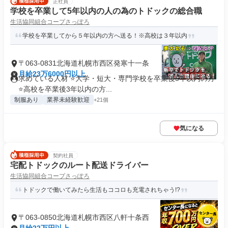
正社員
学校を卒業して5年以内の人の為のトドックの総合職
生活協同組合コープさっぽろ
学校を卒業してから５年以内の方へ送る！※高校は３年以内
〒063-0831北海道札幌市西区発寒十一条
月給23万6000円以上
求めている人材 ⭐大学・短大・専門学校を卒業後5年以内の方
⭐高校を卒業後3年以内の方...
制服あり
業界未経験歓迎
+21個
気になる
契約社員
宅配トドックのルート配送ドライバー
生活協同組合コープさっぽろ
トドックで働いてみたら生活もココロも充電されちゃう!?
〒063-0850北海道札幌市西区八軒十条西