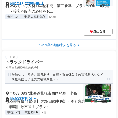
月給24万2200円以上
求めている人材 □学歴不問・第二新卒・ブランクOK！ ■歓迎
・接客や販売の経験をお...
制服あり
業界未経験歓迎
+29個
気になる
この企業の類似求人を見る
正社員
トラックドライバー
札樽自動車運輸株式会社
転勤なし！昇給、賞与あり！日曜・祝日休み！家賃補助ありなど、
家族も嬉しい充実の福利厚生／ド...
〒063-0837北海道札幌市西区発寒十七条
月給33万円以上
応募資格 【必須】 大型自動車免許・牽引免許 ＊学歴・性別・
転職回数不問！ブランク・...
学歴不問
車通勤OK
+2個