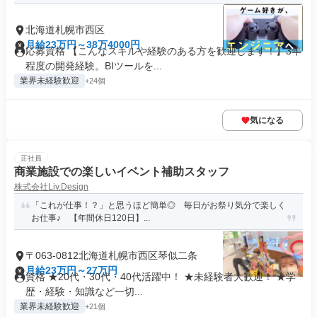
北海道札幌市西区
月給23万円～38万4000円
応募資格 【こんなスキルや経験のある方を歓迎します！】3年
程度の開発経験。BIツールを...
業界未経験歓迎
+24個
気になる
正社員
商業施設での楽しいイベント補助スタッフ
株式会社Liv.Design
「これが仕事！？」と思うほど簡単◎ 毎日がお祭り気分で楽しく
お仕事♪ 【年間休日120日】...
〒063-0812北海道札幌市西区琴似二条
月給23万円～27万円
資格 ★20代・30代・40代活躍中！ ★未経験者大歓迎！ ★学
歴・経験・知識など一切...
業界未経験歓迎
+21個