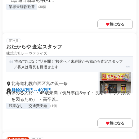
□普通自動車免許(AT...
業界未経験歓迎
+30個
気になる
正社員
おたからや 査定スタッフ
株式会社レーヴァライズ
"売る"ではなく"話を聞く"接客へ／未経験から始める査定スタッフ
／将来は店長も目指せます
北海道札幌市西区宮の沢一条
月給24万円～40万円
求める人材: ・45歳未満（例外事由3号イ：長期キャリア形成
を図るため） ・高卒以...
残業なし
交通費支給
+1個
気になる