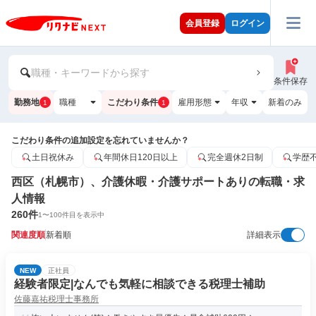
会員登録
ログイン
職種・キーワードから探す
条件保存
勤務地
職種
こだわり条件
雇用形態
年収
新着のみ
1
1
こだわり条件の追加設定を忘れていませんか？
土日祝休み
年間休日120日以上
完全週休2日制
学歴
西区（札幌市）、介護休暇・介護サポートありの転職・求
人情報
260
件
1
〜
100
件目を表示中
関連度順
新着順
詳細表示
NEW
正社員
経験者限定|なんでも気軽に相談できる税理士補助
佐藤嘉祐税理士事務所