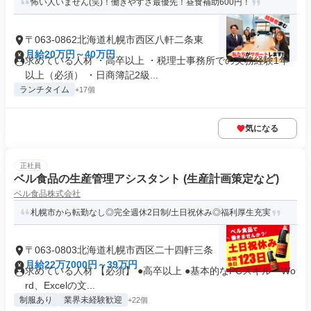
怖い人いません(笑)！働きやすさ最優先！昼食補助600円！
〒063-0862北海道札幌市西区八軒二条東
月給20万円～40万円
求めている人材 ・高卒以上 ・税理士事務所での実務経験1年
以上（必須） ・日商簿記2級...
ランチタイム
+17個
気になる
正社員
ベル食品の生産管理アシスタント (生産計画策定など)
ベル食品株式会社
札幌市から転勤なし◎完全週休2日制/土日祝休み◎福利厚生充実
〒063-0803北海道札幌市西区二十四軒三条
月給22万7000円～39万円
求めている人材 【必須】 ●高卒以上 ●基本的なPCスキル └Wo
rd、Excelの文...
制服あり
業界未経験歓迎
+22個