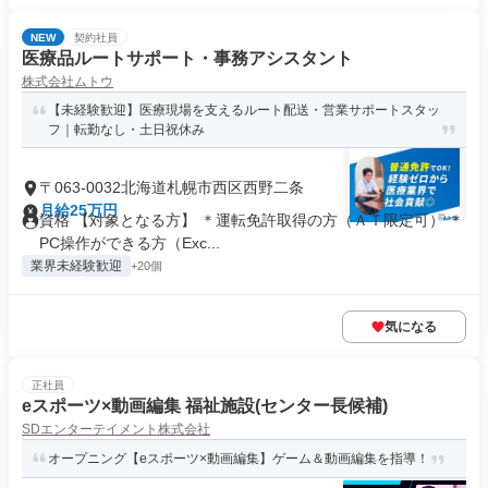
NEW
契約社員
医療品ルートサポート・事務アシスタント
株式会社ムトウ
【未経験歓迎】医療現場を支えるルート配送・営業サポートスタッ
フ｜転勤なし・土日祝休み
〒063-0032北海道札幌市西区西野二条
月給25万円
資格 【対象となる方】 ＊運転免許取得の方（ＡＴ限定可） ＊
PC操作ができる方（Exc...
業界未経験歓迎
+20個
気になる
正社員
eスポーツ×動画編集 福祉施設(センター長候補)
SDエンターテイメント株式会社
オープニング【eスポーツ×動画編集】ゲーム＆動画編集を指導！