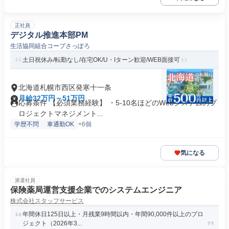
正社員
デジタル推進本部PM
生活協同組合コープさっぽろ
土日祝休み/転勤なし/在宅OK/U・Iターン歓迎/WEB面接可
北海道札幌市西区発寒十一条
月給32万円～51万円
応募条件 【必須業務経験】 ・5-10名ほどのWebシステムのプ
ロジェクトマネジメント...
学歴不問
車通勤OK
+6個
気になる
派遣社員
保険薬局運営支援企業でのシステムエンジニア
株式会社スタッフサービス
年間休日125日以上・月残業9時間以内・年間90,000件以上のプロ
ジェクト（2026年3...