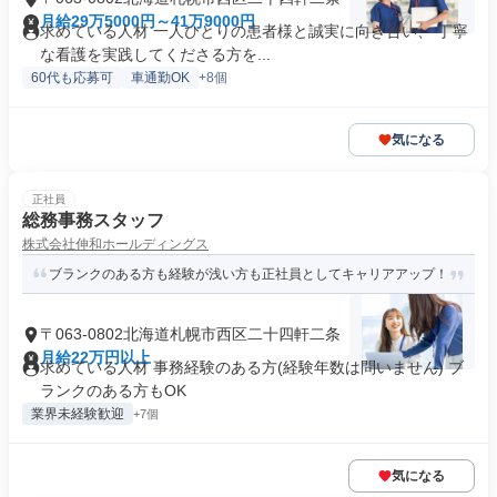
月給29万5000円～41万9000円
求めている人材 一人ひとりの患者様と誠実に向き合い、 丁寧
な看護を実践してくださる方を...
60代も応募可
車通勤OK
+8個
気になる
正社員
総務事務スタッフ
株式会社伸和ホールディングス
ブランクのある方も経験が浅い方も正社員としてキャリアアップ！
〒063-0802北海道札幌市西区二十四軒二条
月給22万円以上
求めている人材 事務経験のある方(経験年数は問いません) ブ
ランクのある方もOK
業界未経験歓迎
+7個
気になる