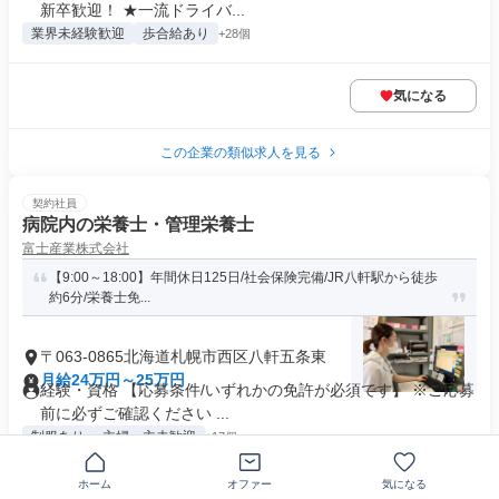
新卒歓迎！ ★一流ドライバ...
業界未経験歓迎
歩合給あり
+28個
気になる
この企業の類似求人を見る
契約社員
病院内の栄養士・管理栄養士
富士産業株式会社
【9:00～18:00】年間休日125日/社会保険完備/JR八軒駅から徒歩
約6分/栄養士免...
〒063-0865北海道札幌市西区八軒五条東
月給24万円～25万円
経験・資格 【応募条件/いずれかの免許が必須です】 ※ご応募
前に必ずご確認ください ...
制服あり
主婦・主夫歓迎
+17個
ホーム
オファー
気になる