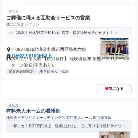
正社員
ご葬儀に備える互助会サービスの営業
株式会社あいプラン
【基本土日休/残業平均15h】営業・接客経験が活かせます！
〒063-0826北海道札幌市西区発寒六条
月給23万8100円以上
求めている人材 【歓迎条件】 経験者歓迎 学歴不問 Uターン/I
ターン歓迎(手当あり)...
業界未経験歓迎
歩合給あり
+22個
気になる
正社員
有料老人ホームの看護師
株式会社アンビスホールディングス 有料老人ホーム 医心館琴似
駅チカ！月31万円以上！残業ほぼなし、心に寄り添う緩和ケア◎