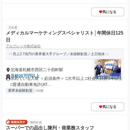
気になる
正社員
メディカルマーケティングスペシャリスト│年間休日125
日
アルフレッサ株式会社
売上2.7兆円の業界最大手グループ／未経験歓迎／土日祝休
北海道札幌市西区二十四軒駅
月給25万円以上
求めている人材 ＜必須条件＞ □大卒以上 □社会人経験3年以上
□普通自動車免許(AT...
業界未経験歓迎
+31個
気になる
契約社員
スーパーでの品出し陳列・発業務スタッフ