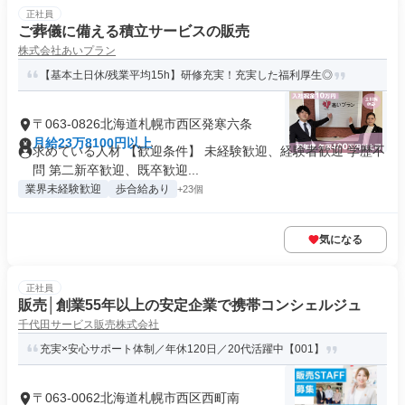
正社員
ご葬儀に備える積立サービスの販売
株式会社あいプラン
【基本土日休/残業平均15h】研修充実！充実した福利厚生◎
〒063-0826北海道札幌市西区発寒六条
月給23万8100円以上
求めている人材 【歓迎条件】 未経験歓迎、経験者歓迎 学歴不
問 第二新卒歓迎、既卒歓迎...
業界未経験歓迎
歩合給あり
+23個
気になる
正社員
販売│創業55年以上の安定企業で携帯コンシェルジュ
千代田サービス販売株式会社
充実×安心サポート体制／年休120日／20代活躍中【001】
〒063-0062北海道札幌市西区西町南