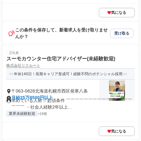
気になる
この条件を保存して、新着求人を受け取りませ
受け取る
んか？
正社員
スーモカウンター住宅アドバイザー(未経験歓迎)
株式会社リクルート
年休140日！長期キャリア形成可！経験不問のポテンシャル採用
〒063-0828北海道札幌市西区発寒八条
月給25万8500円以上
求めている人材 ✅必須条件 ￣￣￣￣￣￣￣￣￣￣￣￣￣￣￣
￣￣￣ ・社会人経験2年以上...
業界未経験歓迎
+18個
気になる