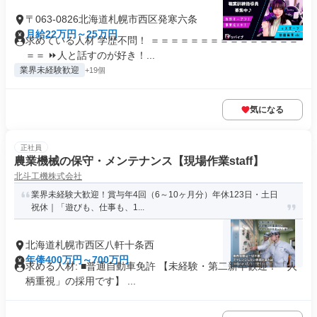
〒063-0826北海道札幌市西区発寒六条
月給22万円～25万円
求めている人材 学歴不問！ ＝＝＝＝＝＝＝＝＝＝＝＝＝＝＝
＝＝ ⏩人と話すのが好き！...
業界未経験歓迎
+19個
気になる
正社員
農業機械の保守・メンテナンス【現場作業staff】
北斗工機株式会社
業界未経験大歓迎！賞与年4回（6～10ヶ月分）年休123日・土日
祝休｜「遊びも、仕事も、1...
北海道札幌市西区八軒十条西
年俸400万円～700万円
求める人材: ■普通自動車免許 【未経験・第二新卒歓迎！「人
柄重視」の採用です】 ...