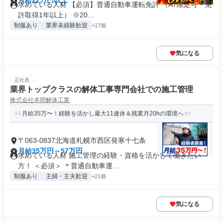
月給22万円以上
求めている人材 【必須】普通自動車運転免許 （AT限定可・免
許取得1年以上） ※20...
制服あり
業界未経験歓迎
+17個
気になる
正社員
業界トップクラスの解体工事専門会社での施工管理
株式会社本間解体工業
月給35万〜！経験を活かし最大11連休＆残業月20hの環境へ
〒063-0837北海道札幌市西区発寒十七条
月給35万円～57万円
求めている人材 施工管理の経験・資格を活かして働きたい
方！ ＜必須＞ ＊普通自動車運...
制服あり
主婦・主夫歓迎
+21個
気になる