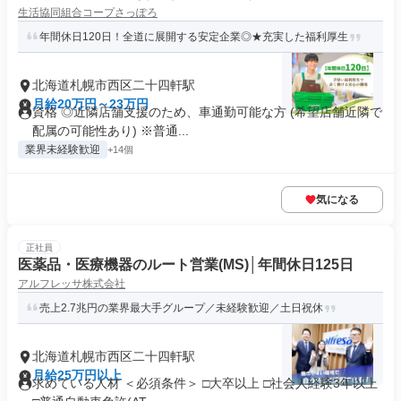
生活協同組合コープさっぽろ
年間休日120日！全道に展開する安定企業◎★充実した福利厚生
北海道札幌市西区二十四軒駅
月給20万円～23万円
資格 ◎近隣店舗支援のため、車通勤可能な方 (希望店舗近隣で
配属の可能性あり) ※普通...
業界未経験歓迎
+14個
気になる
正社員
医薬品・医療機器のルート営業(MS)│年間休日125日
アルフレッサ株式会社
売上2.7兆円の業界最大手グループ／未経験歓迎／土日祝休
北海道札幌市西区二十四軒駅
月給25万円以上
求めている人材 ＜必須条件＞ □大卒以上 □社会人経験3年以上