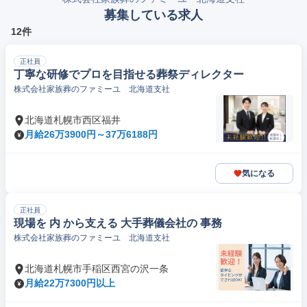
募集している求人
12件
正社員
丁寧な研修でプロを目指せる葬祭ディレクター
株式会社家族葬のファミーユ 北海道支社
北海道札幌市西区福井
月給26万3900円～37万6188円
気になる
正社員
現場を 内 から支える 大手葬儀会社の 事務
株式会社家族葬のファミーユ 北海道支社
北海道札幌市手稲区西宮の沢一条
月給22万7300円以上