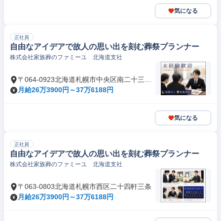
気になる
正社員
自由なアイデアで故人の思い出を刻む葬祭プランナー
株式会社家族葬のファミーユ 北海道支社
〒064-0923北海道札幌市中央区南二十三条
西
月給26万3900円～37万6188円
気になる
正社員
自由なアイデアで故人の思い出を刻む葬祭プランナー
株式会社家族葬のファミーユ 北海道支社
〒063-0803北海道札幌市西区二十四軒三条
月給26万3900円～37万6188円