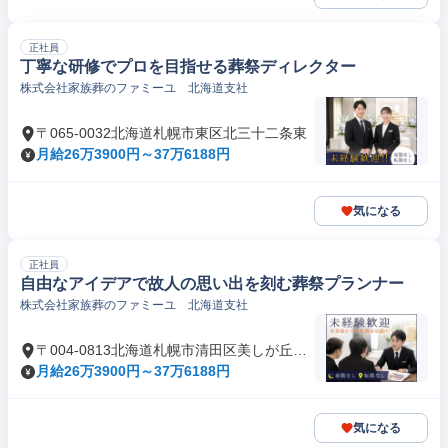
正社員
丁寧な研修でプロを目指せる葬祭ディレクター
株式会社家族葬のファミーユ 北海道支社
〒065-0032北海道札幌市東区北三十二条東
月給26万3900円～37万6188円
気になる
正社員
自由なアイデアで故人の思い出を刻む葬祭プランナー
株式会社家族葬のファミーユ 北海道支社
〒004-0813北海道札幌市清田区美しが丘三
条
月給26万3900円～37万6188円
気になる