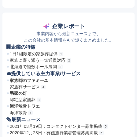
企業レポート
事業内容から最新ニュースまで、
この会社の基本情報をAIで短くまとめました。
🏢企業の特徴
1日1組限定の家族葬提供
1
家族に寄り添う一気通貫対応
2
北海道で複数ホール展開
3
💼提供している主力事業/サービス
家族葬のファミーユ
家族葬サービス
4
弔家の灯
邸宅型家族葬
1
海洋散骨トワエ
海洋散骨
4
🗞最新ニュース
2021年03月19日：コンタクトセンター募集掲載
5
2020年12月25日：葬儀施行業者管理募集掲載
5