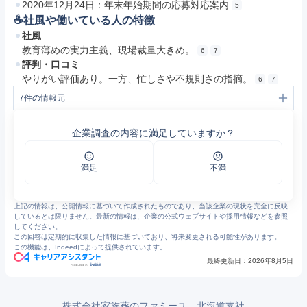
2020年12月24日：年末年始期間の応募対応案内
5
☕️社風や働いている人の特徴
社風
教育薄めの実力主義、現場裁量大きめ。
6
7
評判・口コミ
やりがい評価あり。一方、忙しさや不規則さの指摘。
6
7
7
件の情報元
1
代表メッセージ | 採用情報 | 株式会社家族葬のファミーユ | 家族葬を日本に生み出したパイオニア
2
私たちの仕事 | 採用情報 | 株式会社家族葬のファミーユ | 家族葬を日本に生み出したパイオニア
企業調査の内容に満足していますか？
3
拠点一覧 | 採用情報 | 株式会社家族葬のファミーユ | 家族葬を日本に生み出したパイオニア
4
3分でわかる家族葬のファミーユ | 採用情報 | 株式会社家族葬のファミーユ | 家族葬を日本に生み出したパイオニア
5
採用情報 | 株式会社家族葬のファミーユ | 家族葬を日本に生み出したパイオニア
6
https://jp.indeed.com/cmp/%E6%A0%AA%E5%BC%8F%E4%BC%9A%E7%A4%BE%E5%AE%B6%E6%97%8F%E8%91%AC%E3%81%AE%E3%83%95%E3%82%A1%E3%83%9F%E3%83%BC%E3%83%A6/reviews
満足
不満
7
https://jobtalk.jp/companies/6056858/answers
上記の情報は、公開情報に基づいて作成されたものであり、当該企業の現状を完全に反映
しているとは限りません。最新の情報は、企業の公式ウェブサイトや採用情報などを参照
してください。
この回答は定期的に収集した情報に基づいており、将来変更される可能性があります。
この機能は、Indeedによって提供されています。
最終更新日：
2026年8月5日
株式会社家族葬のファミーユ 北海道支社