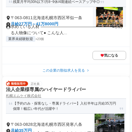
残業月平均30h以下/月8~9休/4期連続ベースアップ中◎
〒063-0811北海道札幌市西区琴似一条
月給27万円～41万8000円
求めている人材 ――――――――――――――――― ●求め
る人物像について● こんな人...
業界未経験歓迎
+23個
気になる
この企業の類似求人を見る
正社員
法人企業様専属のハイヤードライバー
札幌エムケイ株式会社
【予約のみ・探客なし・専属ドライバー】入社半年は月給35万円
保障！幅広い年代が活躍中！
〒063-0828北海道札幌市西区発寒八条
月給35万円