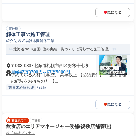
気になる
正社員
解体工事の施工管理
紹介先:株式会社本間解体工業
北海道No.1/全国3位の実績！街づくりに貢献する施工管理。
〒063-0837北海道札幌市西区発寒十七条
月給47万3700円～67万5000円
求めている人材 【学歴】 高卒以上 【必須要件】 ・施工管理
の経験をお持ちの方 【...
業界未経験歓迎
+22個
気になる
正社員
飲食店のエリアマネージャー候補(複数店舗管理)
株式会社プレナス