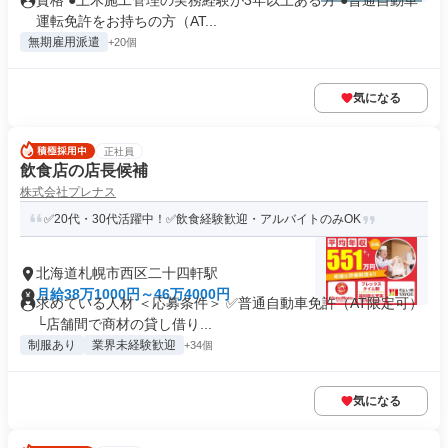
資格 ●土木施工管理の実務経験が3年以上ある方 ●普通自動車
運転免許をお持ちの方（AT...
無期雇用派遣
+20個
気になる
正社員
飲食店の店長候補
株式会社プレナス
✅20代・30代活躍中！✅飲食経験歓迎・アルバイトのみOK
北海道札幌市西区二十四軒駅
月給38万1000円～46万4000円
求めている人材 ＜応募条件＞ ✅普通自動車免許（AT限定可）
└店舗間で商材の貸し借り...
制服あり
業界未経験歓迎
+34個
気になる