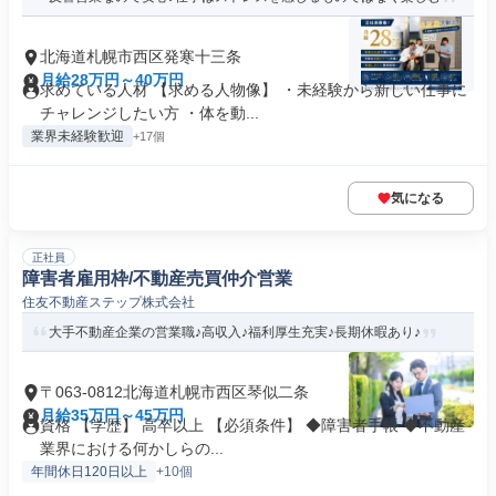
北海道札幌市西区発寒十三条
月給28万円～40万円
求めている人材 【求める人物像】 ・未経験から新しい仕事に
チャレンジしたい方 ・体を動...
業界未経験歓迎
+17個
気になる
正社員
障害者雇用枠/不動産売買仲介営業
住友不動産ステップ株式会社
大手不動産企業の営業職♪高収入♪福利厚生充実♪長期休暇あり♪
〒063-0812北海道札幌市西区琴似二条
月給35万円～45万円
資格 【学歴】 高卒以上 【必須条件】 ◆障害者手帳 ◆不動産
業界における何かしらの...
年間休日120日以上
+10個