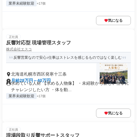
業界未経験歓迎
+17個
気になる
正社員
反響対応型 現場管理スタッフ
株式会社エスコ
反響営業なので安心♪仕事はストレスを感じるものではなく楽しむ
北海道札幌市西区発寒十三条
月給28万円～40万円
求めている人材 【求める人物像】 ・未経験から新しい仕事に
チャレンジしたい方 ・体を動...
業界未経験歓迎
+17個
気になる
正社員
現場段取り反響サポートスタッフ