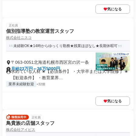
気になる
正社員
個別指導塾の教室運営スタッフ
株式会社ニスコ
未経験OK★14時からゆっくり勤務★残業ほぼなし★長期休暇可
〒063-0051北海道札幌市西区宮の沢一条
月給23万円～36万5000円
求めている人材 ✬【必須条件】 ・大学卒または大学院修了 ✬
【歓迎条件】 ・教育業界...
業界未経験歓迎
+32個
気になる
正社員
鳥貴族の店舗スタッフ
株式会社アイビス