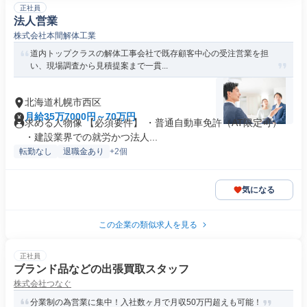
正社員
法人営業
株式会社本間解体工業
道内トップクラスの解体工事会社で既存顧客中心の受注営業を担
い、現場調査から見積提案まで一貫...
北海道札幌市西区
月給35万7000円～70万円
求める人物像 【必須要件】 ・普通自動車免許（AT限定可）
・建設業界での就労かつ法人...
転勤なし
退職金あり
+2個
気になる
この企業の類似求人を見る
正社員
ブランド品などの出張買取スタッフ
株式会社つなぐ
分業制の為営業に集中！入社数ヶ月で月収50万円超えも可能！