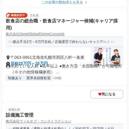
この企業の類似求人を見る
正社員
飲食店の総合職・飲食店マネージャー候補(キャリア採
用)
株式会社GenkiGlobalDiningConcepts
拠点手当2万～6万円支給／店舗運営で終わらないキャリアへ！
〒063-0861北海道札幌市西区八軒一条東
月給25万円～35万円
求めている人材 ●高卒以上 ●働き方③「全国勤務」が可能な方
（※その他情報欄参照） ...
制服あり
業界未経験歓迎
+34個
気になる
派遣社員
設備施工管理
株式会社ウィルオブ・コンストラクション
経験者募集／通勤も快適＆転勤なし！／月給35万～55万円／土日