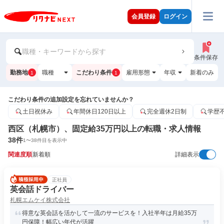
会員登録
ログイン
職種・キーワードから探す
条件保存
勤務地
職種
こだわり条件
雇用形態
年収
新着のみ
1
1
こだわり条件の追加設定を忘れていませんか？
土日祝休み
年間休日120日以上
完全週休2日制
学歴
西区（札幌市）、固定給35万円以上の転職・求人情報
38
件
1
〜
38
件目を表示中
関連度順
新着順
詳細表示
正社員
英会話ドライバー
札幌エムケイ株式会社
得意な英会話を活かして一流のサービスを！入社半年は月給35万
円保障！幅広い年代が活躍