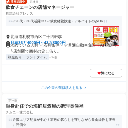
正社員
飲食チェーンの店舗マネージャー
株式会社プレナス
✅20代・30代活躍中！✅飲食経験歓迎・アルバイトのみOK
北海道札幌市西区二十四軒駅
月給36万4000円～43万8000円
求めている人材 ＜応募条件＞ ✅普通自動車免許（AT限定可）
└店舗間で商材の貸し借り...
制服あり
ランチタイム
+32個
気になる
この企業の類似求人を見る
正社員
単身赴任での海鮮居酒屋の調理長候補
チムニー株式会社
近隣エリア配属が中心！家族の暮らしを守りながら飲食経験を正当
に評価☆