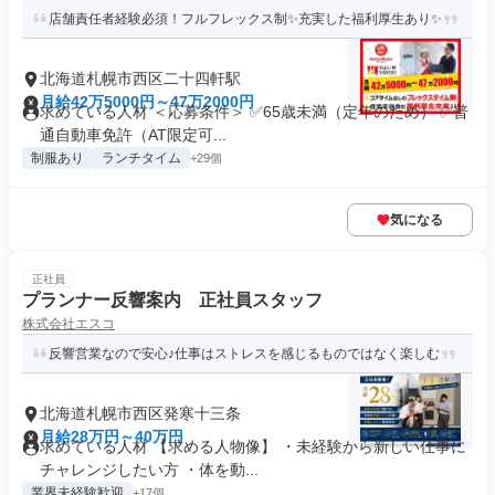
店舗責任者経験必須！フルフレックス制✨充実した福利厚生あり✨
北海道札幌市西区二十四軒駅
月給42万5000円～47万2000円
求めている人材 ＜応募条件＞ ✅65歳未満（定年のため） ✅普
通自動車免許（AT限定可...
制服あり
ランチタイム
+29個
気になる
正社員
プランナー反響案内 正社員スタッフ
株式会社エスコ
反響営業なので安心♪仕事はストレスを感じるものではなく楽しむ
北海道札幌市西区発寒十三条
月給28万円～40万円
求めている人材 【求める人物像】 ・未経験から新しい仕事に
チャレンジしたい方 ・体を動...
業界未経験歓迎
+17個