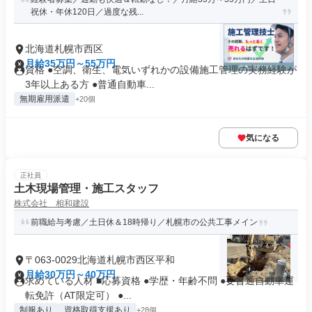
祝休・年休120日／過度な残...
北海道札幌市西区
月給35万円～55万円
資格 ●空調、衛生、電気いずれかの設備施工管理の実務経験が
3年以上ある方 ●普通自動車...
無期雇用派遣
+20個
気になる
正社員
土木現場管理・施工スタッフ
株式会社 相和建設
前職給与考慮／土日休＆18時帰り／札幌市の公共工事メイン
〒063-0029北海道札幌市西区平和
月給30万円～40万円
求めている人材 ■応募資格 ●学歴・年齢不問 ●要普通自動車運
転免許（AT限定可） ●...
制服あり
資格取得支援あり
+28個