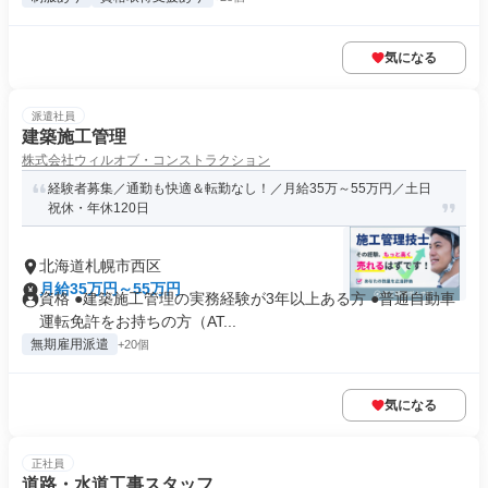
気になる
派遣社員
建築施工管理
株式会社ウィルオブ・コンストラクション
経験者募集／通勤も快適＆転勤なし！／月給35万～55万円／土日
祝休・年休120日
北海道札幌市西区
月給35万円～55万円
資格 ●建築施工管理の実務経験が3年以上ある方 ●普通自動車
運転免許をお持ちの方（AT...
無期雇用派遣
+20個
気になる
正社員
道路・水道工事スタッフ