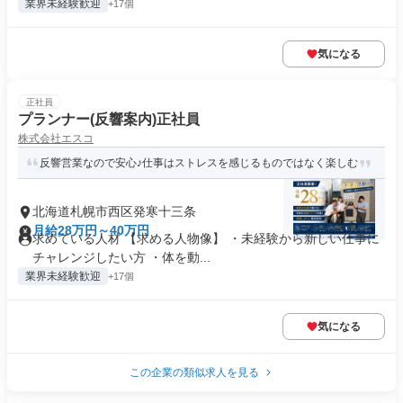
業界未経験歓迎
+17個
気になる
正社員
プランナー(反響案内)正社員
株式会社エスコ
反響営業なので安心♪仕事はストレスを感じるものではなく楽しむ
北海道札幌市西区発寒十三条
月給28万円～40万円
求めている人材 【求める人物像】 ・未経験から新しい仕事に
チャレンジしたい方 ・体を動...
業界未経験歓迎
+17個
気になる
この企業の類似求人を見る