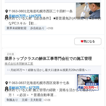
〒063-0801北海道札幌市西区二十四軒一条
月給25万円～120万円
求めている人材 【必須条件】 ■要普通免許(AT限定可) ■基本的
なPCスキル 【歓...
業界未経験歓迎
歩合給あり
+29個
気になる
正社員
業界トップクラスの解体工事専門会社での施工管理
株式会社本間解体工業
月給35万〜！経験を活かし最大11連休＆残業月20hの環境へ
〒063-0837北海道札幌市西区発寒十七条
月給35万円～57万円
求めている人材 施工管理の経験・資格を活かして働きたい
方！ ＜必須＞ ＊普通自動車運...
制服あり
主婦・主夫歓迎
+21個