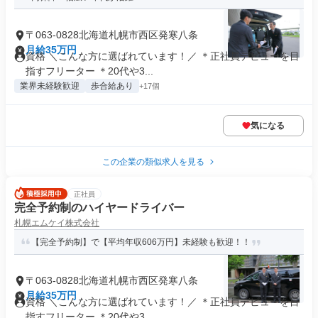
〒063-0828北海道札幌市西区発寒八条
月給35万円
資格 ＼こんな方に選ばれています！／ ＊正社員デビューを目
指すフリーター ＊20代や3...
業界未経験歓迎
歩合給あり
+17個
気になる
この企業の類似求人を見る
正社員
完全予約制のハイヤードライバー
札幌エムケイ株式会社
【完全予約制】で【平均年収606万円】未経験も歓迎！！
〒063-0828北海道札幌市西区発寒八条
月給35万円
資格 ＼こんな方に選ばれています！／ ＊正社員デビューを目
指すフリーター ＊20代や3...