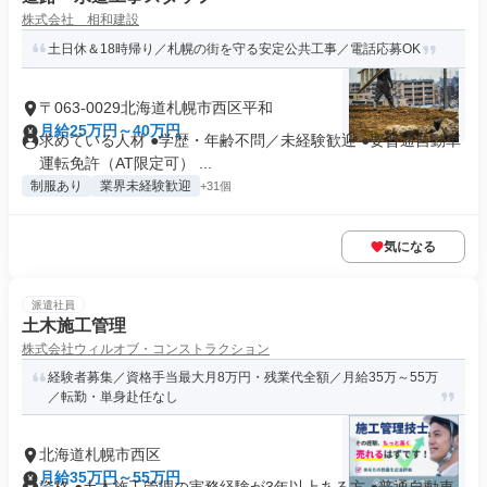
株式会社 相和建設
土日休＆18時帰り／札幌の街を守る安定公共工事／電話応募OK
〒063-0029北海道札幌市西区平和
月給25万円～40万円
求めている人材 ●学歴・年齢不問／未経験歓迎 ●要普通自動車
運転免許（AT限定可） ...
制服あり
業界未経験歓迎
+31個
気になる
派遣社員
土木施工管理
株式会社ウィルオブ・コンストラクション
経験者募集／資格手当最大月8万円・残業代全額／月給35万～55万
／転勤・単身赴任なし
北海道札幌市西区
月給35万円～55万円