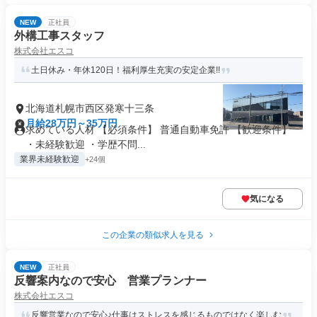
NEW
正社員
外構工事スタッフ
株式会社エスコ
土日休み・年休120日！福利厚生充実の安定企業!!
北海道札幌市西区発寒十三条
月給28万円～35万円
求めている人材 【必須条件】 普通自動車免許 【歓迎条件】
・未経験歓迎 ・学歴不問...
業界未経験歓迎
+24個
気になる
この企業の類似求人を見る
NEW
正社員
反響案内なので安心 営業プランナー
株式会社エスコ
反響営業なので安心♪仕事はストレスを感じるものではなく楽しむ