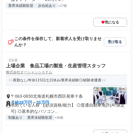
業界未経験歓迎
歩合給あり
+17個
気になる
この条件を保存して、新着求人を受け取りませ
受け取る
んか？
正社員
上場企業 食品工場の製造・生産管理スタッフ
株式会社オーシャンシステム
夜勤なし/年休115日/土日休み/業界未経験◎/経験者優遇
〒063-0830北海道札幌市西区発寒十条
月給28万円～35万円
求めている人材 【必須資格/能力】 ◎普通自動車免許(AT限定
可) ◎基本的なパソコン...
制服あり
業界未経験歓迎
+36個