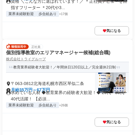
資格 ＼こんな方に選ばれています！／ ＊正社員デビューを目
指すフリーター ＊20代や3...
業界未経験歓迎
歩合給あり
+17個
気になる
正社員
個別指導教室のエリアマネージャー候補(総合職)
株式会社トライグループ
教育業界経験者大歓迎！／年間休日120日以上／完全週休2日制
〒063-0812北海道札幌市西区琴似二条
月給35万円～67万円
求めている人材 ◆教育業界の経験者大歓迎！◆ 20代・30代・
40代活躍！ 【必須...
業界未経験歓迎
歩合給あり
+26個
気になる