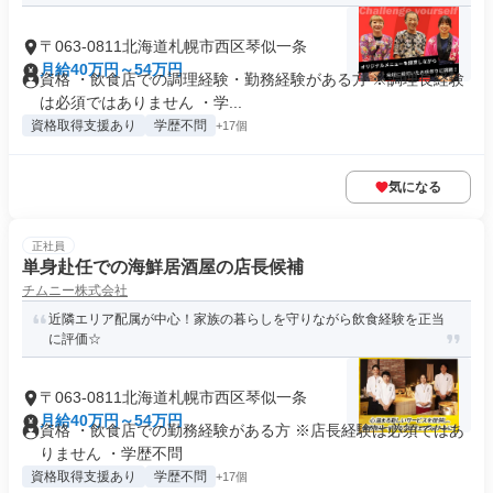
〒063-0811北海道札幌市西区琴似一条
月給40万円～54万円
資格 ・飲食店での調理経験・勤務経験がある方 ※調理長経験
は必須ではありません ・学...
資格取得支援あり
学歴不問
+17個
気になる
正社員
単身赴任での海鮮居酒屋の店長候補
チムニー株式会社
近隣エリア配属が中心！家族の暮らしを守りながら飲食経験を正当
に評価☆
〒063-0811北海道札幌市西区琴似一条
月給40万円～54万円
資格 ・飲食店での勤務経験がある方 ※店長経験は必須ではあ
りません ・学歴不問
資格取得支援あり
学歴不問
+17個