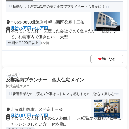
転勤なし！創業131年の安定企業でプライベートも豊かに！
〒063-0833北海道札幌市西区発寒十三条
月給35万円～50万円
求めている人材 ・安定した会社で長く働きたい ・転勤ナシ
で、札幌市内で働きたい ・大型...
年間休日120日以上
+22個
気になる
正社員
反響案内プランナー 個人住宅メイン
株式会社エスコ
反響営業なので安心♪仕事はストレスを感じるものではなく楽しむ
北海道札幌市西区発寒十三条
月給28万円～40万円
求めている人材 【求める人物像】 ・未経験から新しい仕事に
チャレンジしたい方 ・体を動...