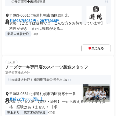
の安定環境◆未経験歓迎
〒063-0061北海道札幌市西区西町北
月給28万5032円～29万8068円
資格 【ごまそば遊鶴では、こんな方をお待ちしています】 ・
料理が好き、または興味がある...
業界未経験歓迎
+20個
気になる
正社員
チーズケーキ専門店のスイーツ製造スタッフ
菓子遊煎株式会社
未経験大歓迎！ 車通勤可能◎ 髪色自由♪
〒063-0831北海道札幌市西区発寒十一条
月給22万3000円以上
求めている人材 【資格・経験】 一から教えるので必要な資
格・経験はありません！ 【求...
制服あり
業界未経験歓迎
+25個