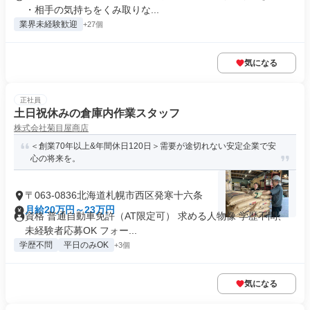
・相手の気持ちをくみ取りな...
業界未経験歓迎
+27個
気になる
正社員
土日祝休みの倉庫内作業スタッフ
株式会社菊目屋商店
＜創業70年以上&年間休日120日＞需要が途切れない安定企業で安
心の将来を。
〒063-0836北海道札幌市西区発寒十六条
月給20万円～23万円
資格 普通自動車免許（AT限定可） 求める人物像 学歴不問、
未経験者応募OK フォー...
学歴不問
平日のみOK
+3個
気になる