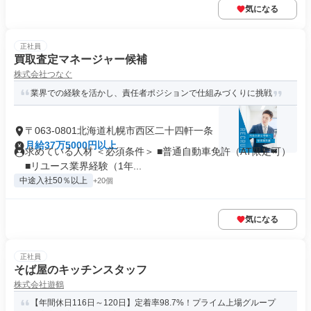
気になる
正社員
買取査定マネージャー候補
株式会社つなぐ
業界での経験を活かし、責任者ポジションで仕組みづくりに挑戦
〒063-0801北海道札幌市西区二十四軒一条
月給37万5000円以上
求めている人材 ＜必須条件＞ ■普通自動車免許（AT限定可）
■リユース業界経験（1年...
中途入社50％以上
+20個
気になる
正社員
そば屋のキッチンスタッフ
株式会社遊鶴
【年間休日116日～120日】定着率98.7%！プライム上場グループ