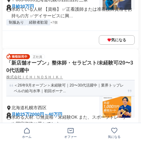
月給30万円
求めている人材 【資格】 ✅正看護師または准看護師資格をお
持ちの方 ✅デイサービスに興...
制服あり
経験者歓迎
+7個
気になる
正社員
「新店舗オープン」整体師・セラピスト/未経験可/20〜3
0代活躍中
株式会社ＩＣＨＩＮＯＳＨＩＫＩ
＜26年9月オープン＞未経験可｜20〜30代活躍中｜業界トップレ
ベルの給与水準｜初回ボーナ...
北海道札幌市西区
月給25万2000円～40万円
求める人材: ◎無資格・未経験OK また、スポーツトレーナー
や国家資格に落ちてしまっ...
即日勤務OK
交通費支給
ホーム
オファー
気になる