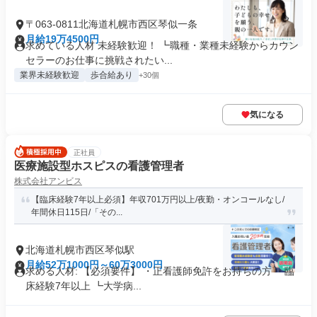
〒063-0811北海道札幌市西区琴似一条
月給19万4500円
求めている人材 未経験歓迎！ ┗職種・業種未経験からカウン
セラーのお仕事に挑戦されたい...
業界未経験歓迎
歩合給あり
+30個
気になる
正社員
医療施設型ホスピスの看護管理者
株式会社アンビス
【臨床経験7年以上必須】年収701万円以上/夜勤・オンコールなし/
年間休日115日/「その...
北海道札幌市西区琴似駅
月給52万1000円～60万3000円
求める人材: 【必須要件】 ・正看護師免許をお持ちの方 ・臨
床経験7年以上 ┗大学病...