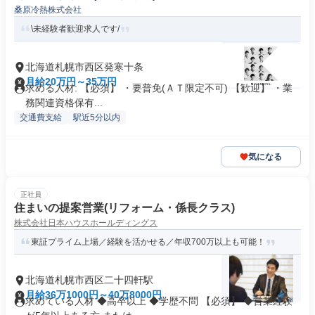
桑原冷熱株式会社
\未経験者歓迎求人です/
北海道札幌市西区発寒十条
月給20万円～35万円
求める人材: 【必須】 ・要普免(ＡＴ限定不可) 【歓迎】 ・業
務関連資格保有...
交通費支給
駅近5分以内
気になる
正社員
住まいの提案営業(リフォーム・係長クラス)
株式会社日本ハウスホールディングス
東証プライム上場／経験を活かせる／年収700万以上も可能！
北海道札幌市西区二十四軒駅
月給36万1000円～40万8000円
求めている人材 ◆高卒以上 ◆学歴不問 【必須】 ◆営業経験