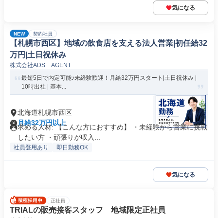
気になる
NEW
契約社員
【札幌市西区】地域の飲食店を支える法人営業|初任給32
万円|土日祝休み
株式会社ADS AGENT
最短5日で内定可能♪未経験歓迎！月給32万円スタート|土日祝休み |
10時出社 | 基本...
北海道札幌市西区
月給32万円以上
求める人材: 【こんな方におすすめ】 ・未経験から営業に挑戦
したい方 ・頑張りが収入...
社員登用あり
即日勤務OK
気になる
正社員
TRIALの販売接客スタッフ 地域限定正社員