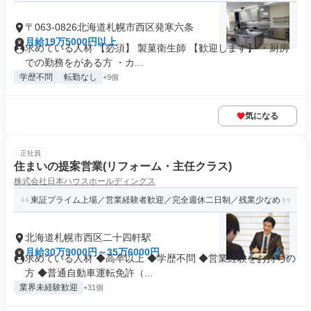
〒063-0826北海道札幌市西区発寒六条
月給19万5000円以上
求めている人材 【必須】 製菓衛生師 【歓迎します】 ・厨房
での勤務をがある方 ・カ...
学歴不問
転勤なし
+9個
気になる
正社員
住まいの提案営業(リフォーム・主任クラス)
株式会社日本ハウスホールディングス
東証プライム上場／営業経験者歓迎／完全週休二日制／残業少なめ
北海道札幌市西区二十四軒駅
月給30万9000円～35万6000円
求めている人材 ◆高卒以上 ◆学歴不問 ◆営業経験をお持ちの
方 ◆普通自動車運転免許（...
業界未経験歓迎
+31個