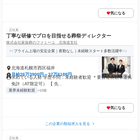
気になる
正社員
丁寧な研修でプロを目指せる葬祭ディレクター
株式会社家族葬のファミーユ 北海道支社
プライム上場の安定企業｜夜勤なし｜未経験スタート多数活躍中
北海道札幌市西区福井
月給26万3900円～37万6188円
求めている人材 学歴不問：未経験者歓迎 ＊要普通自動車運転
免許（AT限定可） 【 先...
業界未経験歓迎
+10個
気になる
この企業の類似求人を見る
正社員