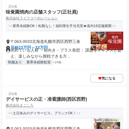
正社員
味覚園焼肉の店舗スタッフ(正社員)
株式会社ライフコーポレーション
業界未経験OK！転勤なし！福利厚生手当充実★道内18店舗展開
〒063-0033北海道札幌市西区西野三条
月給23万円～33万円
求めている人材 ・前向き・プラス発想： 課題をチャンスと捉
え、楽しみながら挑戦できる方...
制服あり
業界未経験歓迎
+24個
気になる
正社員
デイサービスの正・准看護師(西区西野)
株式会社まごころ
土日休みのデイサービス。ブランクOK！
〒063-0033北海道札幌市西区西野三条