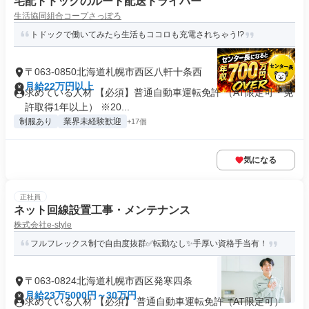
宅配トドックのルート配送ドライバー
生活協同組合コープさっぽろ
トドックで働いてみたら生活もココロも充電されちゃう!?
〒063-0850北海道札幌市西区八軒十条西
月給22万円以上
求めている人材 【必須】普通自動車運転免許 （AT限定可・免
許取得1年以上） ※20...
制服あり
業界未経験歓迎
+17個
気になる
正社員
ネット回線設置工事・メンテナンス
株式会社e-style
フルフレックス制で自由度抜群✅転勤なし✨手厚い資格手当有！
〒063-0824北海道札幌市西区発寒四条
月給23万5000円～30万円
求めている人材 【必須】 普通自動車運転免許（AT限定可）