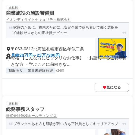
正社員
商業施設の施設警備員
イオンディライトセキュリティ株式会社
家族のために、将来のために…安定企業で落ち着いて働く選択を
♪”経験ゼロからの正社員デビュー...
〒063-0812北海道札幌市西区琴似二条
月給20万円～23万7200円
資格 【こんな方にピッタリなお仕事】 ・お話しすることが好
きな方 ・学ぶことに前向きな...
制服あり
業界未経験歓迎
+24個
気になる
正社員
総務事務スタッフ
株式会社伸和ホールディングス
ブランクのある方も経験が浅い方も正社員としてキャリアアップ！