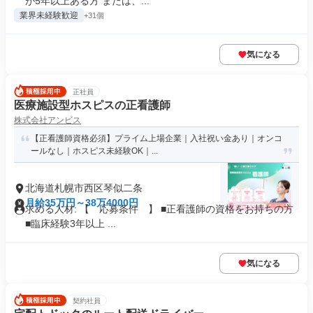
が5年以上ある方 または、...
業界未経験歓迎
+31個
気になる
正社員
医療施設型ホスピスの正看護師
株式会社アンビス
【正看護師資格必須】プライム上場企業｜入社祝い金あり｜オンコ
ールなし｜ホスピス未経験OK｜...
北海道札幌市西区琴似二条
月給35万円～38万4000円
求める人材: 【 応募条件 】 ■正看護師の資格をお持ちの方
■臨床経験3年以上 ...
気になる
契約社員