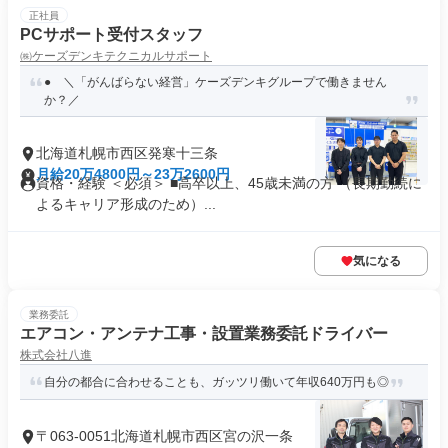
正社員
PCサポート受付スタッフ
㈱ケーズデンキテクニカルサポート
● ＼「がんばらない経営」ケーズデンキグループで働きません
か？／
北海道札幌市西区発寒十三条
月給20万4800円～23万2600円
資格・経験 ＜必須＞ ■高卒以上、45歳未満の方 （長期勤続に
よるキャリア形成のため）...
気になる
業務委託
エアコン・アンテナ工事・設置業務委託ドライバー
株式会社八進
自分の都合に合わせることも、ガッツリ働いて年収640万円も◎
〒063-0051北海道札幌市西区宮の沢一条