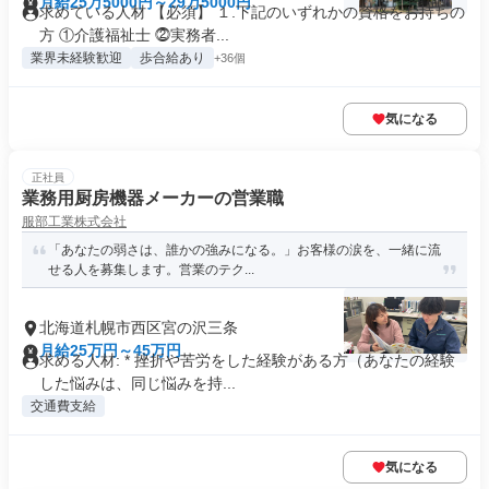
月給25万5000円～29万5000円
求めている人材 【必須】 １.下記のいずれかの資格をお持ちの
方 ①介護福祉士 ⓶実務者...
業界未経験歓迎
歩合給あり
+36個
気になる
正社員
業務用厨房機器メーカーの営業職
服部工業株式会社
「あなたの弱さは、誰かの強みになる。」お客様の涙を、一緒に流
せる人を募集します。営業のテク...
北海道札幌市西区宮の沢三条
月給25万円～45万円
求める人材: * 挫折や苦労をした経験がある方（あなたの経験
した悩みは、同じ悩みを持...
交通費支給
気になる