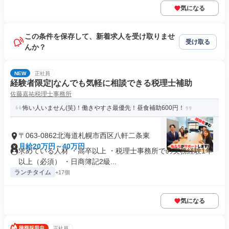
気になる
この条件を保存して、新着求人を受け取りませ
受け取る
んか？
NEW
正社員
経験者限定|なんでも気軽に相談できる税理士補助
佐藤嘉祐税理士事務所
怖い人いません(笑)！働きやすさ最優先！昼食補助600円！
〒063-0862北海道札幌市西区八軒二条東
月給20万円～40万円
求めている人材 ・高卒以上 ・税理士事務所での実務経験1年
以上（必須） ・日商簿記2級...
ランチタイム
+17個
気になる
正社員