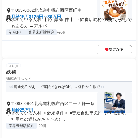
〒063-0062北海道札幌市西区西町南
月給15万8125円～30万円
求めている人材 【 応 募 条 件 】 ・飲食店勤務の経験が少しで
もある方 →アルバ...
制服あり
業界未経験歓迎
+26個
気になる
正社員
総務
株式会社つなぐ
普通免許があって運転できればOK。未経験から歓迎
〒063-0801北海道札幌市西区二十四軒一条
月給25万円
求めている人材 ＜必須条件＞ ■普通自動車免許（AT限定可、
社用車の運転があるため） ...
業界未経験歓迎
+20個