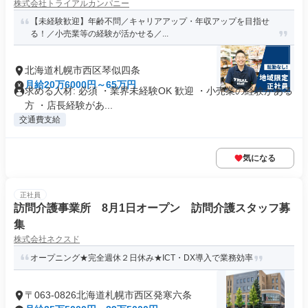
株式会社トライアルカンパニー
【未経験歓迎】年齢不問／キャリアアップ・年収アップを目指せ
る！／小売業等の経験が活かせる／...
北海道札幌市西区琴似四条
月給20万6000円～65万円
求める人材: 必須 ・業界未経験OK 歓迎 ・小売業の経験がある
方 ・店長経験があ...
交通費支給
気になる
正社員
訪問介護事業所 8月1日オープン 訪問介護スタッフ募
集
株式会社ネクスド
オープニング★完全週休２日休み★ICT・DX導入で業務効率
〒063-0826北海道札幌市西区発寒六条