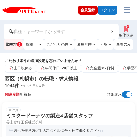
会員登録
ログイン
職種・キーワードから探す
条件保存
勤務地
職種
こだわり条件
雇用形態
年収
新着のみ
1
こだわり条件の追加設定を忘れていませんか？
土日祝休み
年間休日120日以上
完全週休2日制
学歴
西区（札幌市）の転職・求人情報
1044
件
1
〜
100
件目を表示中
関連度順
新着順
詳細表示
正社員
ミスタードーナツの製造&店舗スタッフ
長山食糧工業株式会社
選べる働き方✅生活スタイルに合わせて働くミスド♪