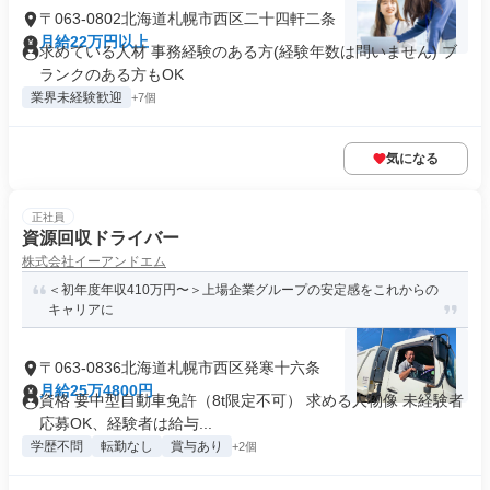
〒063-0802北海道札幌市西区二十四軒二条
月給22万円以上
求めている人材 事務経験のある方(経験年数は問いません) ブ
ランクのある方もOK
業界未経験歓迎
+7個
気になる
正社員
資源回収ドライバー
株式会社イーアンドエム
＜初年度年収410万円〜＞上場企業グループの安定感をこれからの
キャリアに
〒063-0836北海道札幌市西区発寒十六条
月給25万4800円
資格 要中型自動車免許（8t限定不可） 求める人物像 未経験者
応募OK、経験者は給与...
学歴不問
転勤なし
賞与あり
+2個