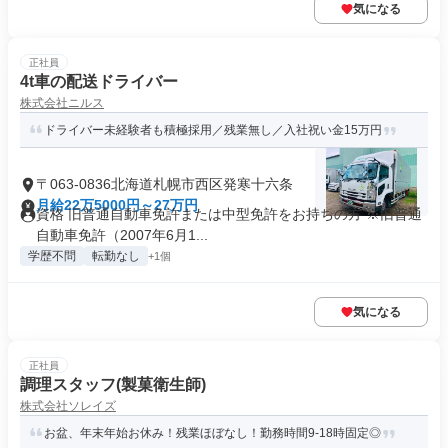
気になる
正社員
4t車の配送ドライバー
株式会社ニルス
ドライバー未経験者も積極採用／残業無し／入社祝い金15万円
〒063-0836北海道札幌市西区発寒十六条
月給22万5000円～27万円
資格 旧普通自動車免許または中型免許をお持ちの方 ※旧普通
自動車免許（2007年6月1...
学歴不問
転勤なし
+1個
気になる
正社員
調理スタッフ(製菓衛生師)
株式会社ソレイズ
お盆、年末年始お休み！残業ほぼなし！勤務時間9-18時固定◎