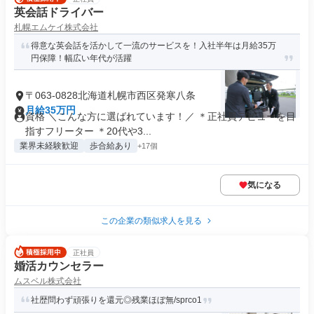
英会話ドライバー
札幌エムケイ株式会社
得意な英会話を活かして一流のサービスを！入社半年は月給35万
円保障！幅広い年代が活躍
〒063-0828北海道札幌市西区発寒八条
月給35万円
資格 ＼こんな方に選ばれています！／ ＊正社員デビューを目
指すフリーター ＊20代や3...
業界未経験歓迎
歩合給あり
+17個
気になる
この企業の類似求人を見る
正社員
婚活カウンセラー
ムスベル株式会社
社歴問わず頑張りを還元◎残業ほぼ無/sprco1