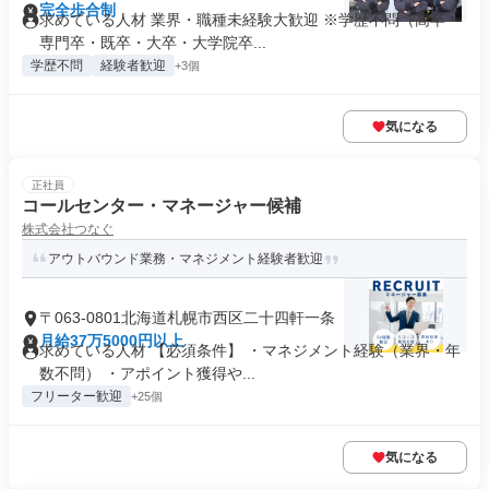
完全歩合制
求めている人材 業界・職種未経験大歓迎 ※学歴不問（高卒・
専門卒・既卒・大卒・大学院卒...
学歴不問
経験者歓迎
+3個
気になる
正社員
コールセンター・マネージャー候補
株式会社つなぐ
アウトバウンド業務・マネジメント経験者歓迎
〒063-0801北海道札幌市西区二十四軒一条
月給37万5000円以上
求めている人材 【必須条件】 ・マネジメント経験（業界・年
数不問） ・アポイント獲得や...
フリーター歓迎
+25個
気になる