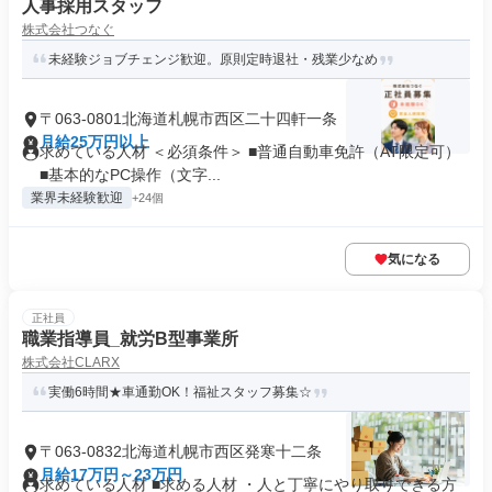
人事採用スタッフ
株式会社つなぐ
未経験ジョブチェンジ歓迎。原則定時退社・残業少なめ
〒063-0801北海道札幌市西区二十四軒一条
月給25万円以上
求めている人材 ＜必須条件＞ ■普通自動車免許（AT限定可）
■基本的なPC操作（文字...
業界未経験歓迎
+24個
気になる
正社員
職業指導員_就労B型事業所
株式会社CLARX
実働6時間★車通勤OK！福祉スタッフ募集☆
〒063-0832北海道札幌市西区発寒十二条
月給17万円～23万円
求めている人材 ■求める人材 ・人と丁寧にやり取りできる方