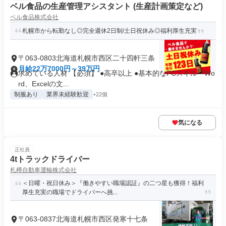
ベル食品の生産管理アシスタント (生産計画策定など)
ベル食品株式会社
札幌市から転勤なし◎完全週休2日制/土日祝休み◎福利厚生充実
〒063-0803北海道札幌市西区二十四軒三条
月給22万7000円～39万円
求めている人材 【必須】 ●高卒以上 ●基本的なPCスキル └Wo
rd、Excelの文...
制服あり
業界未経験歓迎
+22個
気になる
正社員
4tトラックドライバー
札樽自動車運輸株式会社
＜日曜・祝日休み＞『働きやすい職場認証』の二つ星も獲得！福利
厚生充実の職場でドライバーへ挑...
〒063-0837北海道札幌市西区発寒十七条