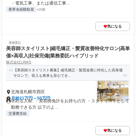
・電気工事、または通信工事...
業界未経験歓迎
+15個
気になる
業務委託
美容師スタイリスト|縮毛矯正・髪質改善特化サロン|高単
価×高収入|社保完備|業務委託ハイブリッド
株式会社LINKS
【美容師スタイリスト募集】縮毛矯正・髪質改善に特化した高単価
サロンで、収入も将来も安心でき...
北海道札幌市西区
月給21万円～50万円
求める人材: ・美容師免許をお持ちの方 ・スタイリストとして
勤務できる方 以下のよ...
交通費支給
気になる