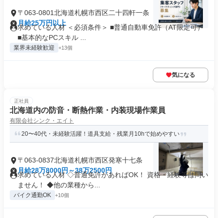
〒063-0801北海道札幌市西区二十四軒一条
月給25万円以上
求めている人材 ＜必須条件＞ ■普通自動車免許（AT限定可）
■基本的なPCスキル ...
業界未経験歓迎
+13個
気になる
正社員
北海道内の防音・断熱作業・内装現場作業員
有限会社シンク・エイト
20〜40代・未経験活躍！道具支給・残業月10hで始めやすい
〒063-0837北海道札幌市西区発寒十七条
月給28万8000円～38万2500円
求めている人材 ◇普通免許があればOK！ 資格・経験等は問い
ません！ ◆他の業種から...
バイク通勤OK
+10個