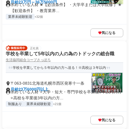
月給23万円～36万5000円
求めている人材 ✬【必須条件】 ・大学卒または大学院修了 ✬
【歓迎条件】 ・教育業界...
業界未経験歓迎
+32個
気になる
正社員
学校を卒業して5年以内の人の為のトドックの総合職
生活協同組合コープさっぽろ
学校を卒業してから５年以内の方へ送る！※高校は３年以内
〒063-0831北海道札幌市西区発寒十一条
月給23万6000円以上
求めている人材 ⭐大学・短大・専門学校を卒業後5年以内の方
⭐高校を卒業後3年以内の方...
制服あり
業界未経験歓迎
+21個
気になる