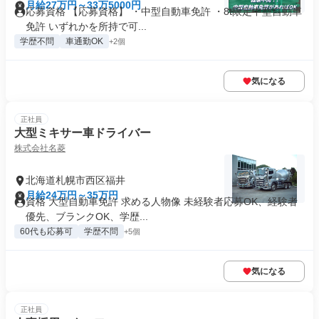
月給27万円～33万5000円
応募資格 【応募資格】 ・中型自動車免許 ・8t限定中型自動車
免許 いずれかを所持で可...
学歴不問
車通勤OK
+2個
気になる
正社員
大型ミキサー車ドライバー
株式会社名菱
北海道札幌市西区福井
月給24万円～35万円
資格 大型自動車免許 求める人物像 未経験者応募OK、経験者
優先、ブランクOK、学歴...
60代も応募可
学歴不問
+5個
気になる
正社員