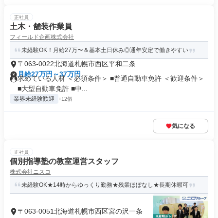
正社員
土木・舗装作業員
フィールド企画株式会社
未経験OK！月給27万〜＆基本土日休み◎通年安定で働きやすい
〒063-0022北海道札幌市西区平和二条
月給27万円～37万円
求めている人材 ＜必須条件＞ ■普通自動車免許 ＜歓迎条件＞
■大型自動車免許 ■中...
業界未経験歓迎
+12個
気になる
正社員
個別指導塾の教室運営スタッフ
株式会社ニスコ
未経験OK★14時からゆっくり勤務★残業ほぼなし★長期休暇可
〒063-0051北海道札幌市西区宮の沢一条