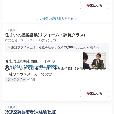
気になる
この企業の類似求人を見る
正社員
住まいの提案営業(リフォーム・課長クラス)
株式会社日本ハウスホールディングス
東証プライム上場／経験を活かせる／年収800万以上も可能！
北海道札幌市西区二十四軒駅
月給42万1000円～46万8000円
求めている人材 ◆高卒以上 ◆学歴不問 【必須】 ◆不動産会
社やハウスメーカーでの営...
ランチタイム
+28個
気になる
正社員
冷凍空調技術者(未経験歓迎)