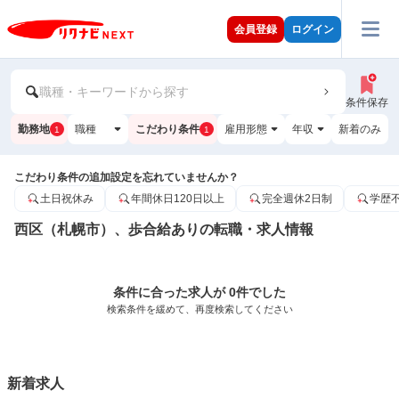
会員登録
ログイン
職種・キーワードから探す
条件保存
勤務地
職種
こだわり条件
雇用形態
年収
新着のみ
1
1
こだわり条件の追加設定を忘れていませんか？
土日祝休み
年間休日120日以上
完全週休2日制
学歴
西区（札幌市）、歩合給ありの転職・求人情報
条件に合った求人が 0件でした
検索条件を緩めて、再度検索してください
新着求人