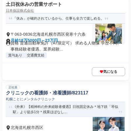
土日祝休みの営業サポート
日本仮設株式会社
「休み」が確約されているから、仕事も全力で楽しめる。
〒063-0836北海道札幌市西区発寒十六条
月給18万5000円～23万円
資格 普通自動車免許（AT限定可） 求める人物像 学歴不問、
事務経験者優遇、業界経験...
賞与あり
交通費支給
気になる
正社員
クリニックの看護師・准看護師/823117
札幌ことにメンタルクリニック
《外来》【精神科の外来経験者優遇】日祝固定休み＊地下鉄「琴似
駅」より徒歩1分＊残業ほぼなし...
北海道札幌市西区