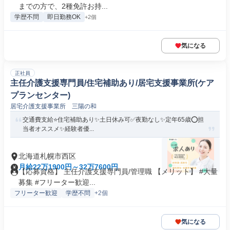
までの方で、2種免許お持...
学歴不問
即日勤務OK
+2個
気になる
正社員
主任介護支援専門員/住宅補助あり/居宅支援事業所(ケア
プランセンター)
居宅介護支援事業所 三陽の和
交通費支給⭐️住宅補助あり✨土日休み可✅️夜勤なし✨定年65歳⭕️担
当者オススメ✨経験者優...
北海道札幌市西区
月給22万1900円～32万7600円
【応募資格】 主任介護支援専門員/管理職 【メリット】 #大量
募集 #フリーター歓迎...
フリーター歓迎
学歴不問
+2個
気になる