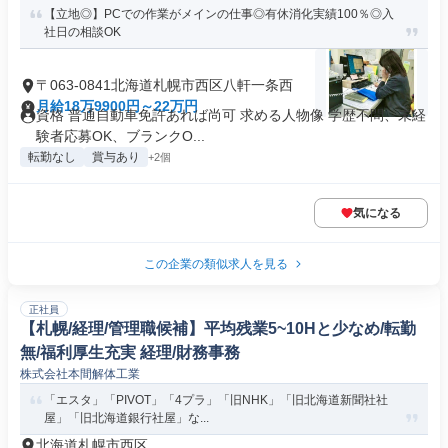
【立地◎】PCでの作業がメインの仕事◎有休消化実績100％◎入
社日の相談OK
〒063-0841北海道札幌市西区八軒一条西
月給18万9900円～22万円
資格 普通自動車免許あれば尚可 求める人物像 学歴不問、未経
験者応募OK、ブランクO...
転勤なし
賞与あり
+2個
気になる
この企業の類似求人を見る
正社員
【札幌/経理/管理職候補】平均残業5~10Hと少なめ/転勤
無/福利厚生充実 経理/財務事務
株式会社本間解体工業
「エスタ」「PIVOT」「4プラ」「旧NHK」「旧北海道新聞社社
屋」「旧北海道銀行社屋」な...
北海道札幌市西区