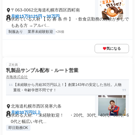
〒063-0062北海道札幌市西区西町南
月給15万8125円～30万円
求めている人材 【 応 募 条 件 】 ・飲食店勤務の経験が少しで
もある方 →アルバ...
制服あり
業界未経験歓迎
+26個
気になる
正社員
乳製品サンプル配布・ルート営業
布亀株式会社
【未経験から月給30万円以上！】創業143年の安定した当社。人物
重視・年齢学歴不問です！
北海道札幌市西区発寒六条
月給30万円以上
求める人材: ・未経験歓迎！ ・20代、30代、40代、50代、6
0代と幅広い年代...
即日勤務OK