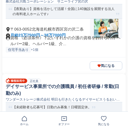
株式会社川島コーポレーション サニーライフ宮の沢
【夜勤あり】資格を活かして活躍！全国に140施設を展開する法人
の有料老人ホームです♪
〒063-0052北海道札幌市西区宮の沢二条
月給23万7500円～38万7000円
資格 《必須条件》下記いずれかの介護の資格をお持ちの方 ヘ
ルパー2級、ヘルパー1級、介...
住宅手当あり
+1個
気になる
正社員
デイサービス事業所での介護職員 / 初任者研修 / 常勤(日
勤のみ)
ワンダーストレージ株式会社 明日も行きたくなるデイサービスうるおい西
町
【未経験者も応募可】日勤のみ募集！日曜固定休。
北海道札幌市西区西町北
ホーム
オファー
気になる