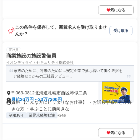
気になる
この条件を保存して、新着求人を受け取りませ
受け取る
んか？
正社員
商業施設の施設警備員
イオンディライトセキュリティ株式会社
家族のために、将来のために…安定企業で落ち着いて働く選択を
♪”経験ゼロからの正社員デビュー...
〒063-0812北海道札幌市西区琴似二条
月給20万円～23万7200円
資格 【こんな方にピッタリなお仕事】 ・お話しすることが好
きな方 ・学ぶことに前向きな...
制服あり
業界未経験歓迎
+24個
気になる