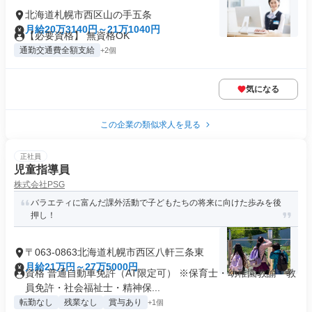
北海道札幌市西区山の手五条
月給20万3140円～21万1040円
【必要資格】 無資格OK
通勤交通費全額支給
+2個
気になる
この企業の類似求人を見る
正社員
児童指導員
株式会社PSG
バラエティに富んだ課外活動で子どもたちの将来に向けた歩みを後
押し！
〒063-0863北海道札幌市西区八軒三条東
月給21万円～27万5000円
資格 普通自動車免許（AT限定可） ※保育士・幼稚園教諭・教
員免許・社会福祉士・精神保...
転勤なし
残業なし
賞与あり
+1個