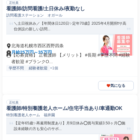
正社員
看護師/訪問看護/土日休み/夜勤なし
訪問看護ステーション オガール
＼土日祝休み／【年間休日120日✨定年70歳】2025年4月開所❗️サ高
住併設の新しい訪問...
北海道札幌市西区西野四条
月給25万円～35万円
【応募資格】 正看護師 【メリット】 #長期 #学歴不問 #経験
者歓迎 #ブランクO...
学歴不問
経験者歓迎
+1個
気になる
正社員
看護師/特別養護老人ホーム/住宅手当あり/車通勤OK
特別養護老人ホーム 福井園
【定年65歳✨再雇用制度あり】月9日休み⭕賞与実績3.50ヶ月⭕施
設未経験の方も安心のサポ...