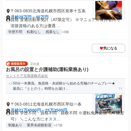
〒063-0835北海道札幌市西区発寒十五条
月給28万円～40万円
資格 普通自動車免許（AT限定可） ※マニュアル保持者尚可
溶接資格のある方は優遇 ...
学歴不問
転勤なし
残業なし
+3個
気になる
正社員
お風呂の設置と介護補助(運転業務あり)
セントケア北海道株式会社
50分一本勝負。無資格・未経験から始める究極のチームプレー★
最高に『ととのう』時間をお届け...
〒063-0811北海道札幌市西区琴似一条
月給21万4500円～25万3500円
資格 学歴不問・資格不問・経験不問 ※運転免許必須（AT限定
可） ＼こんな方にオスス...
制服あり
業界未経験歓迎
+27個