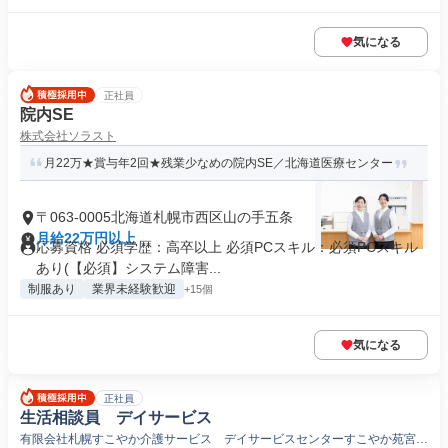
気になる
正社員
院内SE
株式会社ソラスト
月22万★賞与年2回★残業少なめの院内SE／北海道医療センター
〒063-0005北海道札幌市西区山の手五条
月給22万円以上
応募資格 必須学歴：高卒以上 必須PCスキル：必須PCスキル
あり(【必須】システム障害...
制服あり
業界未経験歓迎
+15個
気になる
正社員
生活相談員 デイサービス
有限会社札幌すこやか介護サービス デイサービスセンターすこやか苑宮の