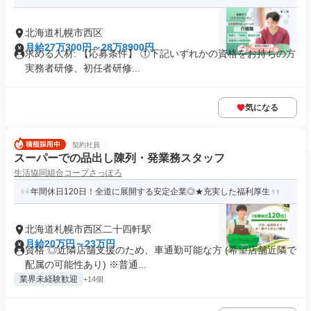
北海道札幌市西区
月給27万300円～28万8900円
求める人材: 【応募条件】 ①下記いずれかの資格をお持ちの方
実務者研修、初任者研修...
気になる
契約社員
スーパーでの品出し陳列・発業務スタッフ
生活協同組合コープさっぽろ
年間休日120日！全道に展開する安定企業◎★充実した福利厚生
北海道札幌市西区二十四軒駅
月給20万円～23万円
資格 ◎近隣店舗支援のため、車通勤可能な方 (希望店舗近隣で
配属の可能性あり) ※普通...
業界未経験歓迎
+14個