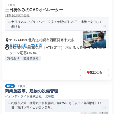
正社員
土日祝休みのCADオペレーター
日本仮設株式会社
土日祝休みでプライベート充実！年間休日122日！地元で安心して
働ける！
〒063-0836北海道札幌市西区発寒十六条
月給21万円～25万円
資格 普通自動車免許（AT限定可） 求める人物像 学歴不問 UI
ターン応募OK 年...
賞与あり
交通費支給
気になる
NEW
正社員
商業施設等、建物の設備管理
イオンディライト株式会社 北海道
札幌市／第二種電気主任技術者／年収560万円以上／年間休日117
日／東証プライム企業／業界...