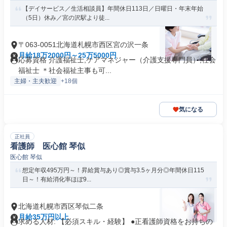
沢
【デイサービス／生活相談員】年間休日113日／日曜日・年末年始
（5日）休み／宮の沢駅より徒...
〒063-0051北海道札幌市西区宮の沢一条
月給18万2000円～25万5000円
応募資格 介護福祉士,ケアマネジャー（介護支援専門員）,社会
福祉士 ＊社会福祉主事も可...
主婦・主夫歓迎
+18個
気になる
正社員
看護師 医心館 琴似
医心館 琴似
想定年収495万円～！昇給賞与あり◎賞与3.5ヶ月分◎年間休日115
日～！有給消化率ほぼ9...
北海道札幌市西区琴似二条
月給35万円以上
求める人材: 【必須スキル・経験】 ●正看護師資格をお持ちの