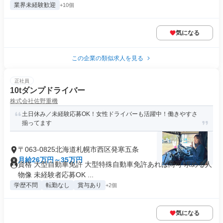
業界未経験歓迎
+10個
気になる
この企業の類似求人を見る
正社員
10tダンプドライバー
株式会社佐野重機
土日休み／未経験応募OK！女性ドライバーも活躍中！働きやすさ
揃ってます
〒063-0825北海道札幌市西区発寒五条
月給26万円～35万円
資格 大型自動車免許 大型特殊自動車免許あれば尚可 求める人
物像 未経験者応募OK ...
学歴不問
転勤なし
賞与あり
+2個
気になる