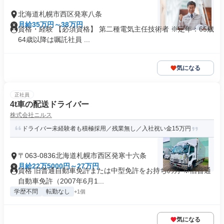
北海道札幌市西区発寒八条
月給35万円～38万円
資格・経験 【必須資格】 第二種電気主任技術者 ※定年：65歳
64歳以降は嘱託社員 ...
気になる
正社員
4t車の配送ドライバー
株式会社ニルス
ドライバー未経験者も積極採用／残業無し／入社祝い金15万円
〒063-0836北海道札幌市西区発寒十六条
月給22万5000円～27万円
資格 旧普通自動車免許または中型免許をお持ちの方 ※旧普通
自動車免許（2007年6月1...
学歴不問
転勤なし
+1個
気になる