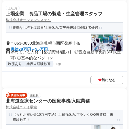
正社員
上場企業 食品工場の製造・生産管理スタッフ
株式会社オーシャンシステム
夜勤なし/年休115日/土日休み/業界未経験◎/経験者優遇
〒063-0830北海道札幌市西区発寒十条
月給28万円～35万円
求めている人材 【必須資格/能力】 ◎普通自動車免許(AT限定
可) ◎基本的なパソコン...
制服あり
業界未経験歓迎
+36個
気になる
正社員
北海道医療センターの医療事務/入院業務
株式会社ニチイ学館
【入社お祝い金10万円支給】土日祝休み/ブランクOK/無資格・未
経験歓迎！