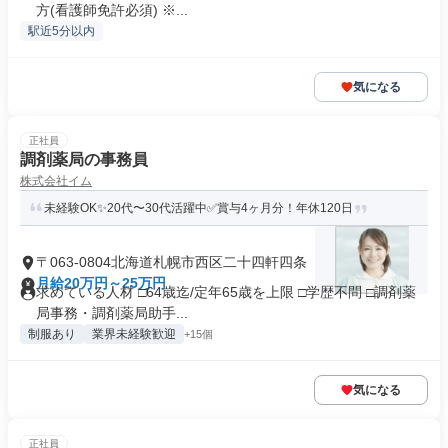
方(看護師免許必須) ※...
駅近5分以内
気になる
正社員
調剤薬局の事務員
株式会社イム
未経験OK✨20代〜30代活躍中✅賞与4ヶ月分！年休120日
〒063-0804北海道札幌市西区二十四軒四条
月給20万円～25万円
求めている人材 □64歳迄/定年65歳を上限 □学歴不問 □調剤薬
局事務・調剤薬局助手...
制服あり
業界未経験歓迎
+15個
気になる
正社員