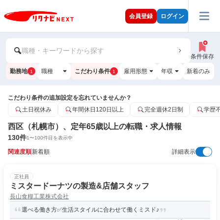
会員登録
ログイン
職種・キーワードから探す
条件保存
勤務地
職種
こだわり条件
雇用形態
年収
新着のみ
1
1
こだわり条件の追加設定を忘れていませんか？
土日祝休み
年間休日120日以上
完全週休2日制
学歴
西区（札幌市）、定年65歳以上の転職・求人情報
130
件
1
〜
100
件目を表示中
関連度順
新着順
詳細表示
正社員
ミスタードーナツの製造&店舗スタッフ
長山食糧工業株式会社
選べる働き方✅生活スタイルに合わせて働くミスド♪