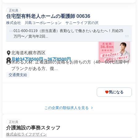
正社員
住宅型有料老人ホームの看護師 00636
株式会社 川島コーポレーション サニーライフ宮の沢
011-600-0119（担当直通）夜勤なしで働きたいあなたへ！月給25
万円〜／賞与年2回...
北海道札幌市西区
月給34万8500円～36万8500円
求める人材: 正看護師の資格をお持ちの方（40～60代活躍中）
ブランクがある方、復...
交通費支給
気になる
この企業の類似求人を見る
正社員
介護施設の事務スタッフ
株式会社ライフデザイン