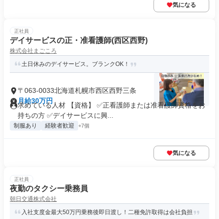
気になる
正社員
デイサービスの正・准看護師(西区西野)
株式会社まごころ
土日休みのデイサービス。ブランクOK！
〒063-0033北海道札幌市西区西野三条
月給30万円
求めている人材 【資格】 ✅正看護師または准看護師資格をお
持ちの方 ✅デイサービスに興...
制服あり
経験者歓迎
+7個
気になる
正社員
夜勤のタクシー乗務員
朝日交通株式会社
入社支度金最大50万円乗務後即日渡し！二種免許取得は会社負担