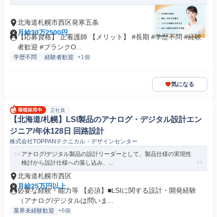
北海道札幌市西区発寒五条
月給30万2500円
【応募資格】 正看護師 【メリット】 #長期 #学歴不問 #経験
者歓迎 #ブランクO...
学歴不問
経験者歓迎
+1個
気になる
正社員
【北海道/札幌】LSI製品のアナログ・デジタル設計エン
ジニア/年休128日 回路設計
株式会社TOPPANテクニカル・デザインセンター
アナログ/デジタル製品の設計リーダーとして、製品仕様の実現性
検討から設計仕様への落し込み、...
北海道札幌市西区
月給25万円以上
必要な経験・能力等 【必須】■LSIに関する設計・開発経験
（アナログ/デジタルは問いま...
業界未経験歓迎
+6個