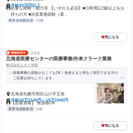
月給35万円以上
必要な経験・能力等 【いずれも必須】■日商簿記2級以上をお
持ちの方 ■決算業務経験（業...
業界未経験歓迎
+5個
気になる
正社員
北海道医療センターの医療事務/外来クラーク業務
株式会社ニチイ学館
医療事務の資格がなくてもOK！患者さまと明るく対応できる方の
ご応募お待ちしています。
北海道札幌市西区山の手五条
月給18万3140円～19万1040円
【必要資格】 無資格OK
業界未経験歓迎
+5個
気になる