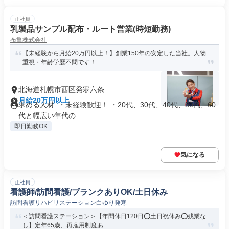
正社員
乳製品サンプル配布・ルート営業(時短勤務)
布亀株式会社
【未経験から月給20万円以上！】創業150年の安定した当社。人物
重視・年齢学歴不問です！
北海道札幌市西区発寒六条
月給20万円以上
求める人材: ・未経験歓迎！ ・20代、30代、40代、50代、60
代と幅広い年代の...
即日勤務OK
気になる
正社員
看護師/訪問看護/ブランクありOK/土日休み
訪問看護リハビリステーション白ゆり発寒
＜訪問看護ステーション＞【年間休日120日⭕土日祝休み⭕残業な
し】定年65歳、再雇用制度あ...