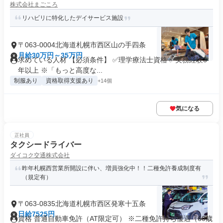
株式会社まごころ
リハビリに特化したデイサービス施設
〒063-0004北海道札幌市西区山の手四条
月給30万円～35万円
求めている人材 【必須条件】 ✅理学療法士資格 ✅実務経験3
年以上 ※「もっと高度な...
制服あり
資格取得支援あり
+14個
気になる
正社員
タクシードライバー
ダイコク交通株式会社
昨年札幌西営業所開設に伴い、増員強化中！！二種免許養成制度有
（規定有）
〒063-0835北海道札幌市西区発寒十五条
日給7525円
資格 普通自動車免許（AT限定可） ※二種免許持ち優遇（60歳