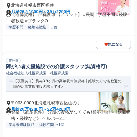
北海道札幌市西区福井
月給26万1000円～39万2200円
【応募資格】 正看護師 【メリット】 #長期 #学歴不問 #経験
者歓迎 #ブランクO...
学歴不問
経験者歓迎
+1個
気になる
正社員
障がい者支援施設での介護スタッフ(無資格可)
社会福祉法人札幌育成園 札幌育成園
【夜勤あり】賞与3.9ヶ月の高年収☆無資格未経験の方でも歓迎の
障がい者支援施設の求人です♪
〒063-0009北海道札幌市西区山の手
月給20万4200円～22万4200円
資格 《必須条件》 介護の資格がなくても相談可能！ 《歓迎資
格・経験など》 ヘルパー2...
業界未経験歓迎
経験不問
+1個