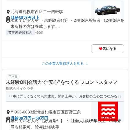
北海道札幌市西区二十四軒駅
月給38万円以上
求めている人材 ・未経験者歓迎 ・2種免許所持者 （2種免許を
未所持の方は養成します。...
業界未経験歓迎
+20個
気になる
この企業の類似求人を見る
正社員
未経験OK|会話力で“安心”をつくる フロントスタッフ
株式会社イケウチ
車に詳しくなくても大丈夫。聞き上手が、お客様の安心につながる
〒063-0033北海道札幌市西区西野三条
月給30万円～50万円
求めている人材 【必須条件】 ・ 社会人経験5年以上 （5年未
満も相談可。給与は経験等...