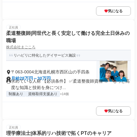
気になる
正社員
柔道整復師|同世代と長く安定して働ける完全土日休みの
職場
株式会社まごころ
リハビリに特化したデイサービス施設
〒063-0004北海道札幌市西区山の手四条
月給28万円～30万円
求めている人材 【必須条件】 ✅柔道整復師資格 ※「もっと高
度な知識と技術を身につけ...
制服あり
資格取得支援あり
+14個
気になる
正社員
理学療法士|体系的リハ技術で拓くPTのキャリア