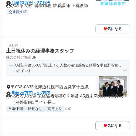
月給23万円～27万円
求める人材: 募集職種 准看護師 正看護師
交通費支給
気になる
正社員
土日祝休みの経理事務スタッフ
株式会社北海道BP
入社初年度350万円以上！少人数の清潔感ある綺麗な事務所も嬉し
いポイント
〒063-0835北海道札幌市西区発寒十五条
月給22万円～25万円
求める人物像 未経験者応募OK 年齢 45歳未満の方（例外3）
（例外事由3号イ）長...
学歴不問
転勤なし
賞与あり
+1個
気になる