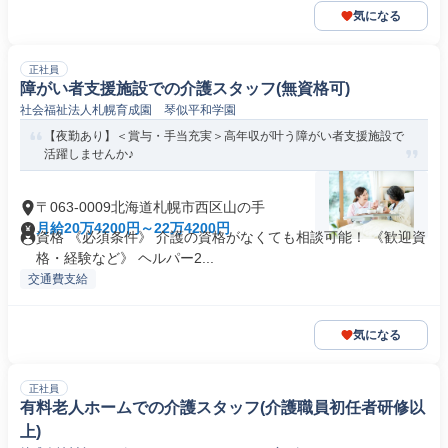
気になる
正社員
障がい者支援施設での介護スタッフ(無資格可)
社会福祉法人札幌育成園 琴似平和学園
【夜勤あり】＜賞与・手当充実＞高年収が叶う障がい者支援施設で
活躍しませんか♪
〒063-0009北海道札幌市西区山の手
月給20万4200円～22万4200円
資格 《必須条件》 介護の資格がなくても相談可能！ 《歓迎資
格・経験など》 ヘルパー2...
交通費支給
気になる
正社員
有料老人ホームでの介護スタッフ(介護職員初任者研修以
上)