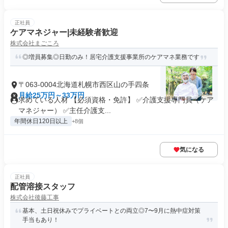
正社員
ケアマネジャー|未経験者歓迎
株式会社まごころ
◎増員募集◎日勤のみ！居宅介護支援事業所のケアマネ業務です
〒063-0004北海道札幌市西区山の手四条
月給25万円～33万円
求めている人材 【必須資格・免許】 ✅介護支援専門員（ケア
マネジャー） ✅主任介護支...
年間休日120日以上
+8個
気になる
正社員
配管溶接スタッフ
株式会社後藤工事
基本、土日祝休みでプライベートとの両立◎7〜9月に熱中症対策
手当もあり！