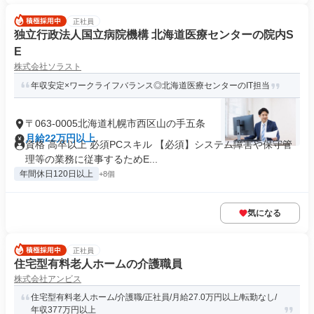
正社員
独立行政法人国立病院機構 北海道医療センターの院内S
E
株式会社ソラスト
年収安定×ワークライフバランス◎北海道医療センターのIT担当
〒063-0005北海道札幌市西区山の手五条
月給22万円以上
資格 高卒以上 必須PCスキル 【必須】システム障害や保守管
理等の業務に従事するためE...
年間休日120日以上
+8個
気になる
正社員
住宅型有料老人ホームの介護職員
株式会社アンビス
住宅型有料老人ホーム/介護職/正社員/月給27.0万円以上/転勤なし/
年収377万円以上